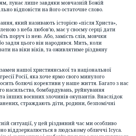
ям, лунає лише завдяки мовчазній Божій
льно відповісти на його остаточне слово.
ння, який називають історією «після Христа»,
еною з неба любов’ю, має у своєму серці дати
оїть поруч із нею. Або, замість слів, мовчки
бо задля цього він народився. Мить, коли
вати на віки віків, та оживлятиме різдвяну
замен нашої християнської та національної
гресії Росії, яка хоче ярмо свого минулого
осить болючі корективи у наше життя. Багато з нас
ого насильства, бомбардувань, руйнування
та інших воєнних злочинів окупантів. Внаслідок
оранених, страждають діти, родини, безпомічні
ній ситуації, у цей різдвяний час ми особливо
рно віддзеркалюється в людському обличчі Ісуса.