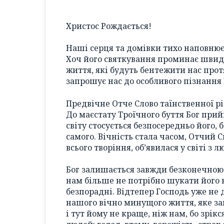
Христос Рождається!
Наші серця та домівки тихо наповнює 
Хоч його святкування проминає швид
життя, які будуть бентежити нас прот
запрошує нас до особливого пізнання Б
Предвічне Отче Слово таїнственної рі
До маєстату Троїчного буття Бог прий
світу стосується безпосередньо його, 
самого. Вічність стала часом, Отчий 
всього творіння, об’явилася у світі з
Бог залишається завжди безконечною 
нам більше не потрібно шукати його в
безпорадні. Відтепер Господь уже не д
нашого вічно минущого життя, яке заг
і тут йому не краще, ніж нам, бо зрікс