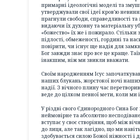
примарні ідеологічні моделі та змуш
утверджували свої ідеї кров’ю невинн
прагнули свободи, справедливості та
видаючи їх духовну та матеріальну уб
«божество» їх же і пожирало. Стільки 
підлості, обмеженості, гордині та наси
повірити, чи існує ще надія для замкн
Бог завжди знає про все це краще. Та
інакшим, ніж ми звикли вважати.
Своїм народженням Ісус започаткував 
наших блукань, жорстокої ночі наших 
надії. З вічного плину час перетвори
веде до цілком певної мети, коли ми 
У різдві свого Єдинородного Сина Бог 
неймовірне та абсолютно несподіване
вступає у своє створіння, щоб між ві
до лиця, але так лагідно, що ми наві
здобувається силою Божої ніжності і д