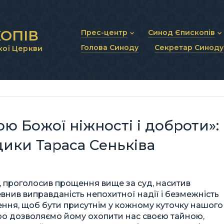
ОПІВ
Прес-центр
Синод Єпископів
Голова Синоду
Секретар Синоду
кої Церкви
Новини та анонси
Статут Синоду Єписко
Інтерв’ю та коментарі
Регламент Синоду Єп
Проповіді та промови
Положення про Голов
Молитовне прикликанн
Синодальні органи
Секретаріат Синоду
Контактна інформація
ою Божої ніжності і доброти»:
дики Тараса Сеньківа
, проголосив прощення вище за суд, наситив
евнив виправданість непохитної надії і безмежність
ення, щоб бути присутнім у кожному куточку нашого
иро дозволяємо йому охопити нас своєю тайною,