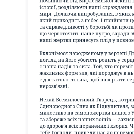
Починаючи від Вифлеємської яскині в
історії, розділяючи наші страждання
мирі. Долаючи випробування, в яких 
який приходить з небес. І прийняти ц
та справедливості у боротьбі як проти 
що червоточить наше нутро, заради зб
наші жертви принесуть плід у повному
Вклонімося народженому у вертепі Дит
погляд на його убогість родить у серц
є наша надія та сила. Той, хто перемі
жахливих форм зла, які породжує в нь
є достатньо сильна, щоб навертати сер
нерозв’язні.
Нехай Всемилостивий Творець, котрий
Єдинородного Сина як Відкупителя, з
милостиво на самопожертви нашого Ук
та збереже всіх наших воїнів — захисн
до здоров’я всіх поранених і хворих.
тебе Господи, приведи нас до перемо