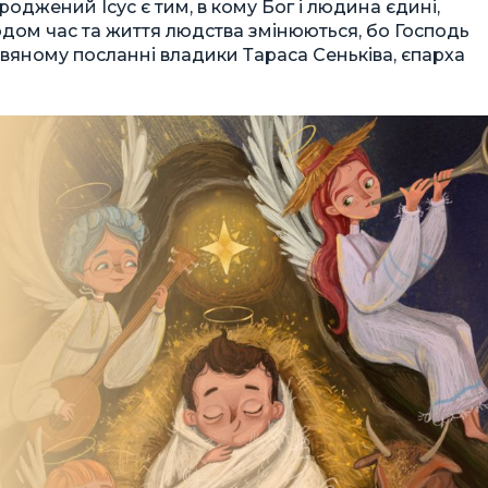
оджений Ісус є тим, в кому Бог і людина єдині,
одом час та життя людства змінюються, бо Господь
двяному посланні владики Тараса Сеньківа, єпарха