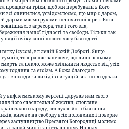
ін зі смиренням і любов’ю прямує з нами шляхами
 та прощаючи гріхи, щоб ми перебували в його
ми всі опинилися, усвідомлюємо, що мир є даром,
ей дар ми маємо руками непохитної віри в Бога
зовнішнього агресора, так і того зла,
ереження нашої гідності та свободи. Тільки так
 надії очікуванні нового часу благодаті.
ятку Ісусові, втіленій Божій Доброті. Якщо
і сумнів, то віра нас запевняє, що лише в ньому
г смерть та пекло, може звільнити людство від усіх
ому гординя та егоїзм. А Божа благодать
ця і знаходити вихід із ситуацій, які по-людськи
 у вифлеємському вертепі дарував нам свого
адля його спасительної жертви, спогляне
раїнського народу, вислухає його благання
иків, виведе на свободу всіх полонених і поверне
 Через заступництво Пресвятої Богородиці молимо
ги та даруй мир і єдність нашому Народу