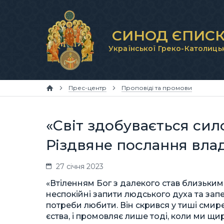
СИНОД ЄПИСК
Української Греко-Католиць
Прес-центр
Проповіді та промови
«Світ здобувається сил
Різдвяне послання вла
27 січня 2023
«Втіленням Бог з далекого став близьким
неспокійні запити людського духа та зап
потреби любити. Він скрився у тиші смир
єства, і промовляє лише тоді, коли ми щ