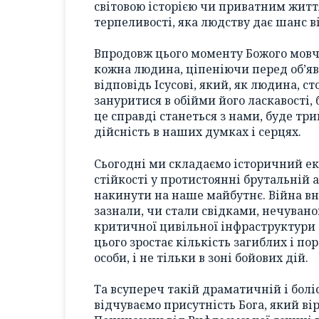
світовою історією чи приватним житт
терпеливості, яка людству дає шанс ві
Впродовж цього моменту Божого мовча
кожна людина, ціпеніючи перед об’явл
відповідь Ісусові, який, як людина, ст
зануритися в обійми його ласкавості, 
це справді станеться з нами, буде три
дійсність в наших думках і серцях.
Сьогодні ми складаємо історичний ек
стійкості у протистоянні брутальній а
накинути на наше майбутнє. Війна вн
зазнали, чи стали свідками, нечуван
критичної цивільної інфраструктури 
цього зростає кількість загиблих і п
особи, і не тільки в зоні бойових дій.
Та всупереч такій драматичній і боліс
відчуваємо присутність Бога, який ві