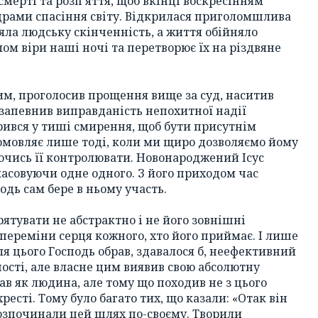
 смерті та розп’яття, щоб вкінці воскресінням
драми спасіння світу. Відкрилася приголомшлива
яла людську скінченність, а життя обійняло
лом віри наші ночі та перетворює їх на різдвяне
им, проголосив прощення вище за суд, наситив
 запевнив виправданість непохитної надії
крився у тиші смирення, щоб бути присутнім
ромовляє лише тоді, коли ми щиро дозволяємо йому
ючись її контролювати. Новонароджений Ісус
скасовуючи одне одного. З його приходом час
одь сам бере в ньому участь.
рятувати не абстрактно і не його зовнішні
переміни серця кожного, хто його приймає. І лише
ля цього Господь обрав, здавалося б, неефективний
ості, але власне цим виявив свою абсолютну
став як людина, але тому що походив не з цього
 хресті. Тому було багато тих, що казали: «Отак він
 розпочинали цей шлях по-своєму. Творили