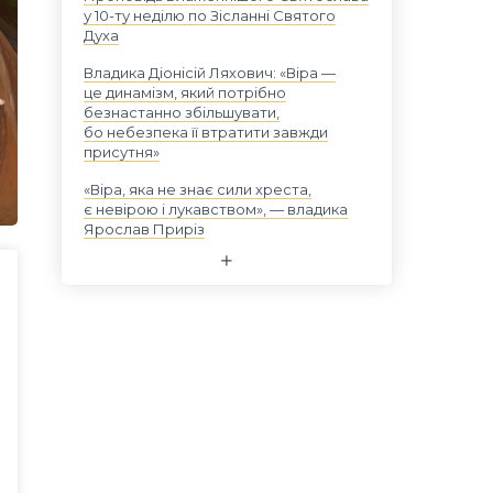
у 10-ту неділю по Зісланні Святого
Духа
Владика Діонісій Ляхович: «Віра —
це динамізм, який потрібно
безнастанно збільшувати,
бо небезпека її втратити завжди
присутня»
«Віра, яка не знає сили хреста,
є невірою і лукавством», — владика
Ярослав Приріз