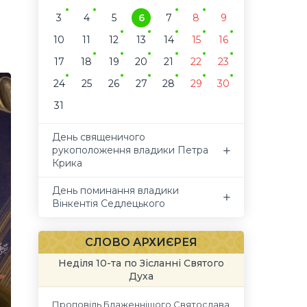
3
4
5
6
7
8
9
10
11
12
13
14
15
16
17
18
19
20
21
22
23
24
25
26
27
28
29
30
31
День священичого
рукоположення владики Петра
Крика
День поминання владики
Вінкентія Седлецького
СЛОВО АРХИЄРЕЯ
Неділя 10-та по Зісланні Святого
Духа
Проповідь Блаженнішого Святослава