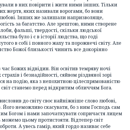
ували в них повірити і жити ними інших. Тільки
их жертв, яких називали ворогами, бо вони
 любові. Інших же залишали напризволяще,
огість за багатство. Але зрештою, ними створене
злоби, фальші, твердості, скільки людської
льства було і є в історії людства, що годі
утого в собі і повного жаху та порожнечі світу. Але
їнство Божої близькості чинить все докорінно
час Божих відвідин. Він освітив темряву ночі
страхів і безнадійності, сяйвом різдвяної зорі
вся на подію, яка з непохитною цілеспрямованістю
і світ станемо перед відкритим обличчям Бога.
висловив до світу своє найніжніше слово любові,
. Його неможливо скасувати, бо з ним Господь сам
чним Богом і нами започаткувати сопричастя лицем
ть можемо цьому протистояти. Відтепер світ
оброти. А увесь гамір, який гордо називає себе