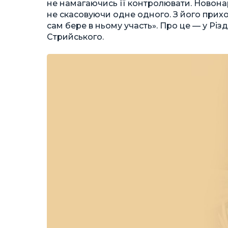
не намагаючись її контролювати. Новонар
не скасовуючи одне одного. З його прих
сам бере в ньому участь». Про це — у Різ
Стрийського.