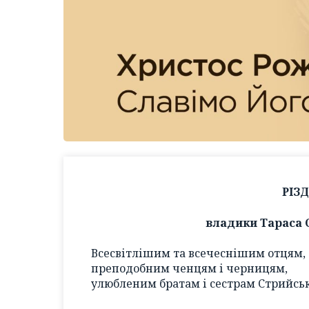
РІЗ
владики Тараса 
Всесвітлішим та всечеснішим отцям,
преподобним ченцям і черницям,
улюбленим братам і сестрам Стрийськ