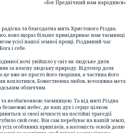
«Бог Предвічний нам народився»
радісна та благодатна мить Христового Різдва.
ко, воно щораз більше привідкриває нам таємниці
ягом усієї нашої земної прощі. Різдвяний час
ога і себе.
здвяної ночі увійшло у світ як людське дитя.
няв за власну людську природу. Відтепер доля
бо це вже не просто його творіння, а частина його
Син воплотився, Божественна любов, всеосяжна мета
 людським обличчям.
та незбагненною таємницею. Та від миті Різдва
 безмежжі небес, де наш дух і серце цілком
ивиться зі своєї вічності на постійні трагедії
убило свій сенс. Він сам перебуває на нашій землі,
я усіх особливих привілеїв, а натомість освоїв долю