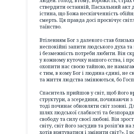
людей: голод, втому, ворожість, страх
ствердити останній, Пасхальний акт 
істина, що Божа нескінченність обійн
смерть. Ця правда досі просвічує світ
таїнство.
Втіленням Бог з далекого став близьк
неспокійні запити людського духа та
і безмежність потреби любити. Він с
у кожному куточку нашого єства, і п
охопити нас своєю тайною, не намага
є тим, в кому Бог і людина єдині, не 
та життя людства змінюються, бо Госп
Спаситель прийшов у світ, щоб його в
структури, а зсередини, починаючи з 
тоді починає обновляти світ ззовні. Д
шлях людської слабкості та безпорадн
свободу та силу своєї любові. Він зро
світу, світ його засудив та розіп’яв на
хотів врятуватися і змінити світ?». І