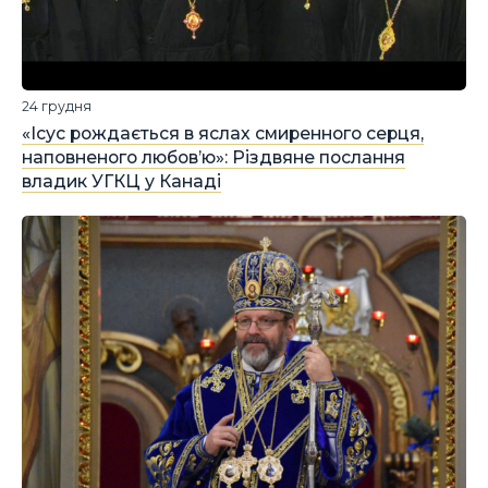
24 грудня
«Ісус рождається в яслах смиренного серця,
наповненого любов’ю»: Різдвяне послання
владик УГКЦ у Канаді