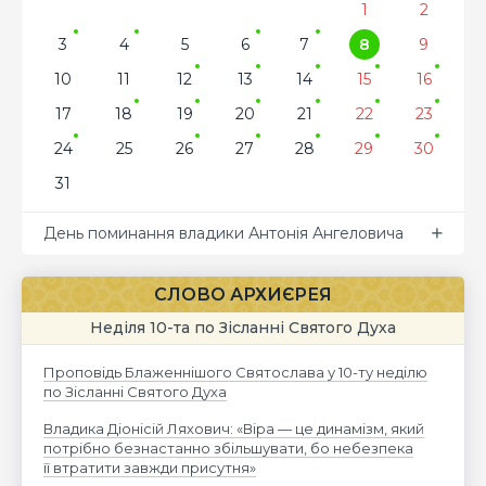
1
2
3
4
5
6
7
8
9
10
11
12
13
14
15
16
17
18
19
20
21
22
23
24
25
26
27
28
29
30
31
День поминання владики Антонія Ангеловича
СЛОВО АРХИЄРЕЯ
Неділя 10-та по Зісланні Святого Духа
Проповідь Блаженнішого Святослава у 10-ту неділю
по Зісланні Святого Духа
Владика Діонісій Ляхович: «Віра — це динамізм, який
потрібно безнастанно збільшувати, бо небезпека
її втратити завжди присутня»