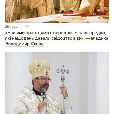
28 грудня
«Нашими праотцями є передовсім наші предки,
які нащодень давали свідоцтво віри», — владика
Володимир Ющак