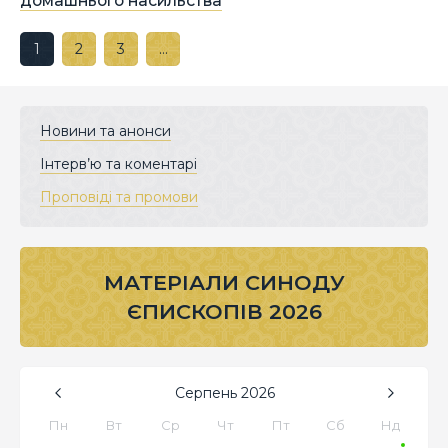
домашнього насильства
1
2
3
…
Новини та анонси
Інтерв’ю та коментарі
Проповіді та промови
МАТЕРІАЛИ СИНОДУ
ЄПИСКОПІВ 2026
Серпень
2026
Пн
Вт
Ср
Чт
Пт
Сб
Нд