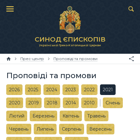
СИНОД ЄПИСКОПІВ
Української Греко-Католицької Церкви
Прес-центр
Проповіді та промови
Проповіді та промови
2026
2025
2024
2023
2022
2021
2020
2019
2018
2014
2010
Січень
Лютий
Березень
Квітень
Травень
Червень
Липень
Серпень
Вересень