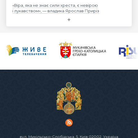
«Віра, яка не знає сили хреста, є невірою
і лукавством», — владика Ярослав Приріз
вул. Микільсько-Слобідська, 5
, Київ 02002, Україна