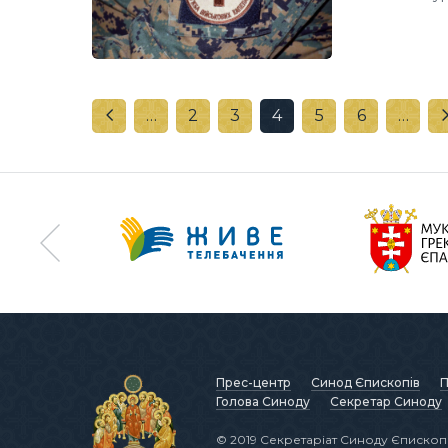
…
2
3
4
5
6
…
Прес-центр
Синод Єпископів
П
Голова Синоду
Секретар Синоду
© 2019 Секретаріат Синоду Єпископі