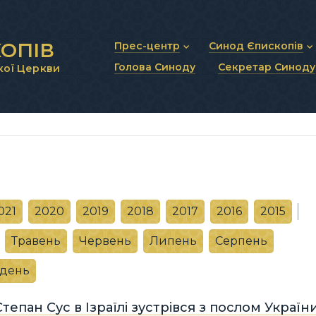
ОПІВ
Прес-центр
Синод Єпископів
Голова Синоду
Секретар Синоду
кої Церкви
Новини та анонси
Статут Синоду Єписко
Інтерв’ю та коментарі
Регламент Синоду Єп
Проповіді та промови
Положення про Голов
Молитовне прикликанн
Синодальні органи
Секретаріат Синоду
Контактна інформація
021
2020
2019
2018
2017
2016
2015
Травень
Червень
Липень
Серпень
удень
тепан Сус в Ізраїлі зустрівся з послом Україн