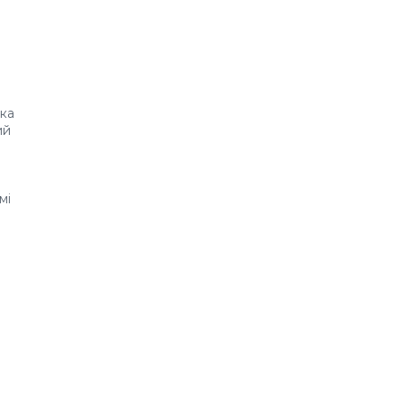
ика
ий
мі