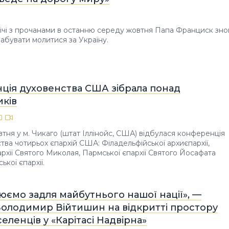
річі з прочанами в останню середу жовтня Папа Франциск зно
забувати молитися за Україну.
ція духовенства США зібрала понад
иків
овтня у м. Чикаго (штат Іллінойс, США) відбулася конференція
тва чотирьох єпархій США: Філадельфійської архиєпархії,
архії Святого Миколая, Пармської єпархії Святого Йосафата
кої єпархії.
ємо задля майбутнього нашої нації», —
Володимир Війтишин на відкритті простору
еленців у «Карітасі Надвірна»