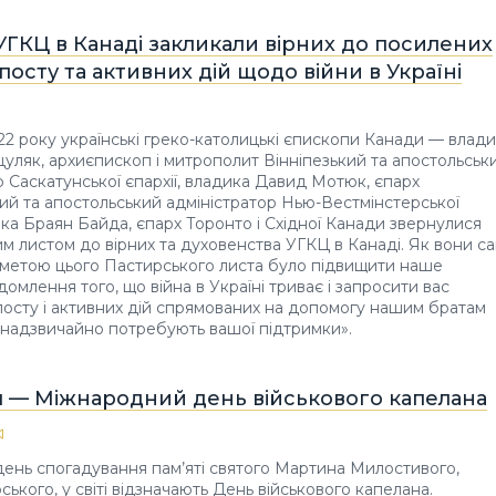
ГКЦ в Канаді закликали вірних до посилених
посту та активних дій щодо війни в Україні
22 року українські греко-католицькі єпископи Канади — влад
цуляк, архиєпископ і митрополит Вінніпезький та апостольськ
р Саскатунської єпархії, владика Давид Мотюк, єпарх
й та апостольський адміністратор Нью-Вестмінстерської
дика Браян Байда, єпарх Торонто і Східної Канади звернулися
им листом до вірних та духовенства УГКЦ в Канаді. Як вони са
«метою цього Пастирського листа було підвищити наше
домлення того, що війна в Україні триває і запросити вас
посту і активних дій спрямованих на допомогу нашим братам
кі надзвичайно потребують вашої підтримки».
я — Міжнародний день військового капелана
 день спогадування пам’яті святого Мартина Милостивого,
ького, у світі відзначають День військового капелана.