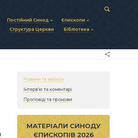
Постійний Синод
Єпископи
Структура Церкви
Бібліотека
пів
Статут Постійного Синоду
Діючі єпископи
ископів
Персональний склад
Єпископи-ємерити
Документи
ну тему
Минулі склади
Усопші єпископи
Фоторепортажі
я Св. Духа
Відеоматеріали
Матеріали Синодів
Партикулярне право УГКЦ
Новини та анонси
Інтерв’ю та коментарі
Проповіді та промови
МАТЕРІАЛИ СИНОДУ
и
ЄПИСКОПІВ 2026