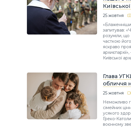
Київської
25 жовтня
«Блаженніший
запитував: «
розуміли, що
часткою його
яскраво прояв
архиєпархії»
Київської арх
Глава УГК
обличчя н
25 жовтня
Неможливо го
сімейних цін
усякого здоро
Греко-Катол
воєнному зве