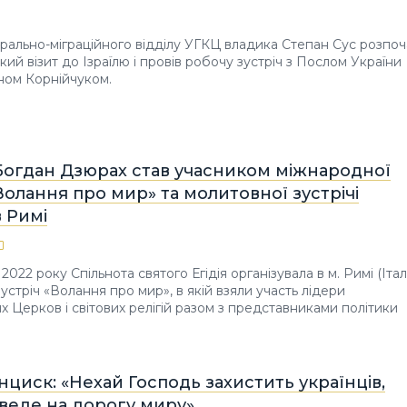
рально-міграційного відділу УГКЦ владика Степан Сус розпоч
ий візит до Ізраїлю і провів робочу зустріч з Послом України
еном Корнійчуком.
Богдан Дзюрах став учасником міжнародної
«Волання про мир» та молитовної зустрічі
в Римі
2022 року Спільнота святого Егідія організувала в м. Римі (Італ
устріч «Волання про мир», в якій взяли участь лідери
х Церков і світових релігій разом з представниками політики
циск: «Нехай Господь захистить українців,
иведе на дорогу миру»