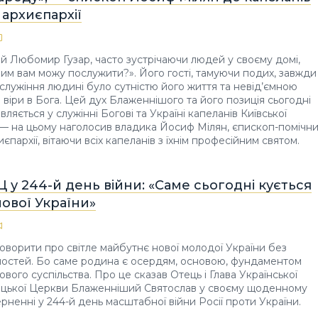
 архиєпархії
 Любомир Гузар, часто зустрічаючи людей у своєму домі,
Чим вам можу послужити?». Його гості, тамуючи подих, завжди
 служіння людині було сутністю його життя та невід’ємною
 віри в Бога. Цей дух Блаженнішого та його позиція сьогодні
ляється у служінні Богові та Україні капеланів Київської
, — на цьому наголосив владика Йосиф Мілян, єпископ-помічн
иєпархії, вітаючи всіх капеланів з їхнім професійним святом.
Ц у 244-й день війни: «Саме сьогодні кується
ової України»
ворити про світле майбутнє нової молодої України без
ностей. Бо саме родина є осердям, основою, фундаментом
вого суспільства. Про це сказав Отець і Глава Української
ицької Церкви Блаженніший Святослав у своєму щоденному
рненні у 244-й день масштабної війни Росії проти України.