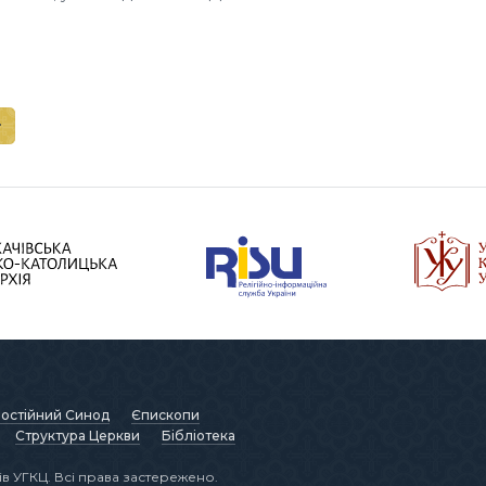
остійний Синод
Єпископи
Структура Церкви
Бібліотека
в УГКЦ. Всі права застережено.