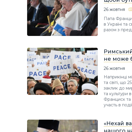
26 жовтня
Папа Францис
в Україні та 
разом з пред
Римський 
не може 
26 жовтня
Наприкінці мі
та світі, що 
заклик до мир
та культури в
Франциск та 
участь в події
«Нехай ва
нашого н