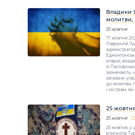
Владики У
молитви, 
25 жовтня
17 жовтня 20
Лаврентій Гу
адміністрато
Едмонтонськи
єпархії, вла
із Пастирськ
зазначають, 
загальне усві
до молитви, 
і сестрам, я
25 жовтн
25 жовтня
25 жовтня, у
єпископа Турс