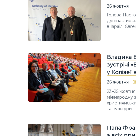
26 жовтня
Голова Пасто
душпастирськ
в Ізраїлі Євг
Владика 
зустрічі 
у Колізеї 
26 жовтня
23–25 жовтня 
міжнародну з
християнськи
та культури.
Папа Фран
а всіх пр