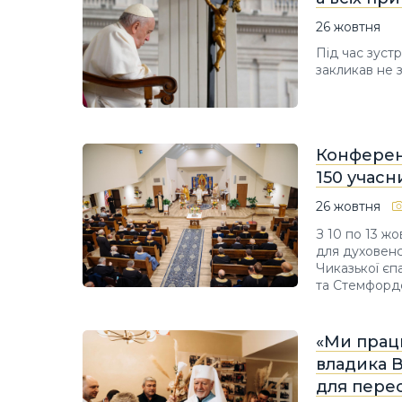
26 жовтня
Під час зуст
закликав не 
Конферен
150 учасн
26 жовтня
З 10 по 13 ж
для духовенс
Чиказької єп
та Стемфордсь
«Ми працю
владика 
для перес