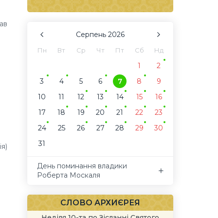
ав
Серпень
2026
Пн
Вт
Ср
Чт
Пт
Сб
Нд
1
2
3
4
5
6
7
8
9
10
11
12
13
14
15
16
17
18
19
20
21
22
23
24
25
26
27
28
29
30
31
ія)
День поминання владики
Роберта Москаля
СЛОВО АРХИЄРЕЯ
Неділя 10-та по Зісланні Святого