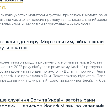
к взяв участь в молитовній зустрічі, присвяченій молитві за м
світі, під час якої виголосив промову та підписав спільний закл
ставниками інших релігій та християнських конфесій.
заклик до миру: Мир є святим, війна ніколи
бути святою!
жрелігійного заходу, присвяченого молитві за мир в Україні
25 жовтня 2022 року відбувся в римському Колізеї, прозвучав
у за підсумками триденної зустрічі «Волання про мир. Релігії
 діалозі», що проходила в Римі. Текст заклику підписали Папа
представники інших релігій і християнських конфесій, які бра
.
ше служіння Богу та Україні загоїть рани
ароду», — єпископ Йосиф Мілян до капеланів