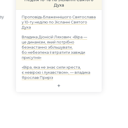
Духа
ву
Проповідь Блаженнішого Святослава
у 10-ту неділю по Зісланні Святого
Духа
Владика Діонісій Ляхович: «Віра —
це динамізм, який потрібно
безнастанно збільшувати,
бо небезпека її втратити завжди
присутня»
«Віра, яка не знає сили хреста,
є невірою і лукавством», — владика
Ярослав Приріз