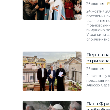
26 жовтня
24 жовтня 20
поселення ви
освячення но
Франківський
вимушено пер
Україна», міс
спричинитися
Перша пар
отримала
26 жовтня
24 жовтня у к
представником
Алессіо Сара
Папа Фран
щоби бут