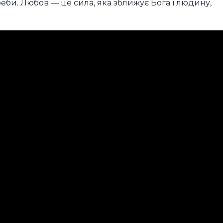
би. Любов — це сила, яка зближує Бога і людину,