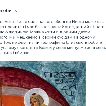
 любить
а Бога. Лише сила нашої любові до Нього може нас
ато прочитав і має багато знань: Його здатний пізнати
з іншою людиною. Можна жити під одним дахом
дного. Ми мешкаємо зі своїми сусідами в одному
 їх. Тож не фізична чи географічна близькість робить
тує. Тому сьогодні в Божому слові ми чуємо ясні слова
анить і вбиває.