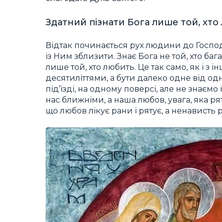
Здатний пізнати Бога лише той, хто
Відтак починається рух людини до Господ
із Ним зблизити. Знає Бога не той, хто баг
лише той, хто любить. Це так само, як і 
десятиліттями, а бути далеко одне від о
під’їзді, на одному поверсі, але не знаємо
нас ближніми, а наша любов, увага, яка ря
що любов лікує рани і рятує, а ненависть р