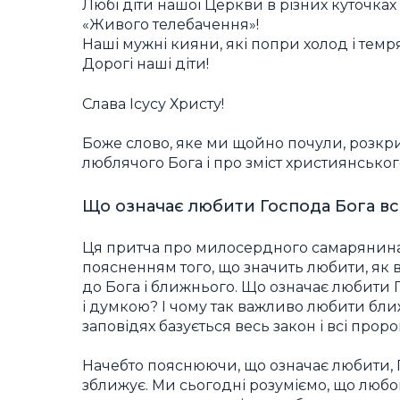
Любі діти нашої Церкви в різних куточках
«Живого телебачення»!
Наші мужні кияни, які попри холод і темр
Дорогі наші діти!
Слава Ісусу Христу!
Боже слово, яке ми щойно почули, розкри
люблячого Бога і про зміст християнськог
Що означає любити Господа Бога вс
Ця притча про милосердного самарянина,
поясненням того, що значить любити, як 
до Бога і ближнього. Що означає любити 
і думкою? І чому так важливо любити ближн
заповідях базується весь закон і всі проро
Начебто пояснюючи, що означає любити, 
зближує. Ми сьогодні розуміємо, що любов