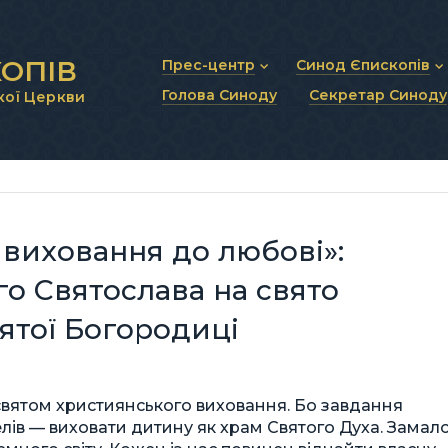
ОПІВ
Прес-центр
Синод Єпископів
Голова Синоду
Секретар Синоду
кої Церкви
Новини та анонси
Статут Синоду Єписко
Інтерв’ю та коментарі
Регламент Синоду Єп
Проповіді та промови
Положення про Голов
Молитовне прикликанн
Синодальні органи
Секретаріат Синоду
Контактна інформація
 виховання до любові»:
о Святослава на свято
ятої Богородиці
 святом християнського виховання. Бо завдання
телів — виховати дитину як храм Святого Духа. Замал