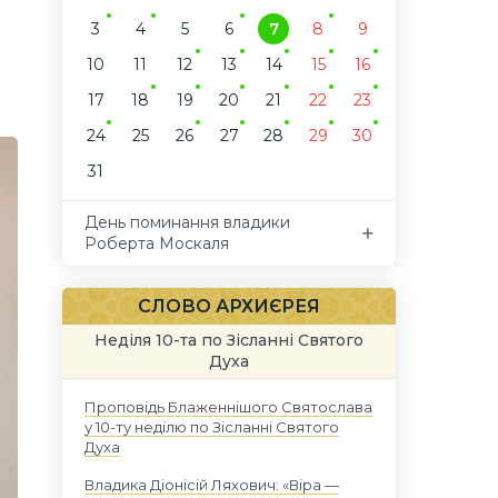
3
4
5
6
7
8
9
10
11
12
13
14
15
16
17
18
19
20
21
22
23
24
25
26
27
28
29
30
31
День поминання владики
Роберта Москаля
СЛОВО АРХИЄРЕЯ
Неділя 10-та по Зісланні Святого
Духа
Проповідь Блаженнішого Святослава
у 10-ту неділю по Зісланні Святого
Духа
Владика Діонісій Ляхович: «Віра —