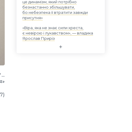
це динамізм, який потрібно
безнастанно збільшувати,
бо небезпека її втратити завжди
присутня»
«Віра, яка не знає сили хреста,
є невірою і лукавством», — владика
Ярослав Приріз
 …
я»
37)