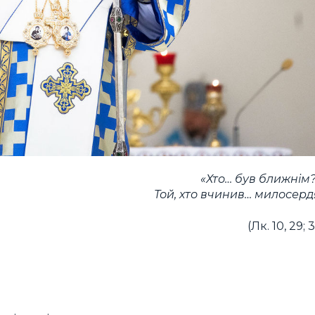
«Хто… був ближнім?
Той, хто вчинив… милосерд
(Лк. 10, 29; 