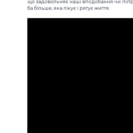
що задовольняє наші вподобання чи потре
ба більше, яка лікує і рятує життя.