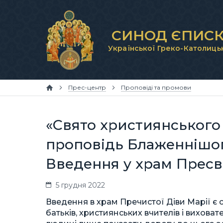
СИНОД ЄПИСК
Української Греко-Католиць
Прес-центр
Проповіді та промови
«Свято християнського
проповідь Блаженнішог
Введення у храм Пресв
5 грудня 2022
Введення в храм Пречистої Діви Марії є
батьків, християнських вчителів і вихова