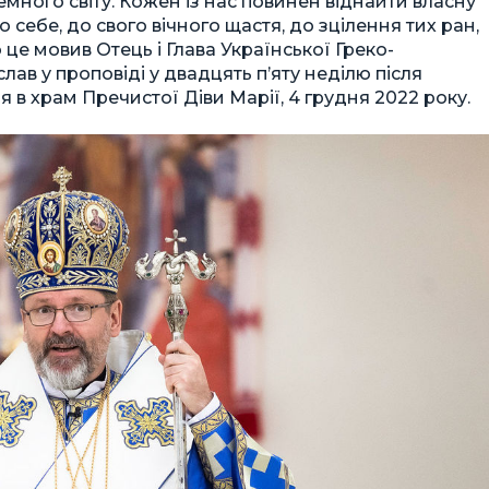
много світу. Кожен із нас повинен віднайти власну
 себе, до свого вічного щастя, до зцілення тих ран,
 це мовив Отець і Глава Української Греко-
в у проповіді у двадцять п’яту неділю після
я в храм Пречистої Діви Марії, 4 грудня 2022 року.