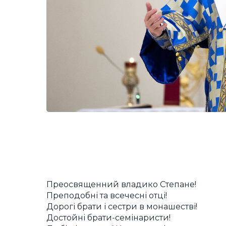
Преосвященний владико Степане!
Преподобні та всечесні отці!
Дорогі брати і сестри в монашестві!
Достойні брати-семінаристи!