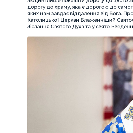
людині лише показати дорогу до цього зе
дорогу до храму, яка є дорогою до самого
яких нам завдає віддалення від Бога. Про
Католицької Церкви Блаженніший Святосла
Зіслання Святого Духа та у свято Введенн