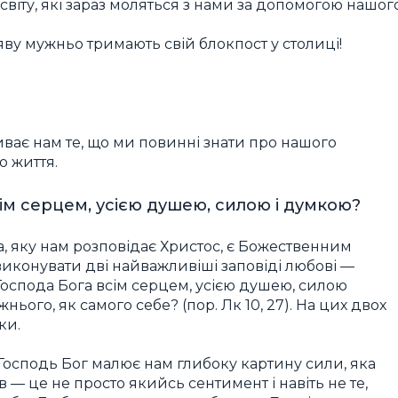
 світу, які зараз моляться з нами за допомогою нашог
яву мужньо тримають свій блокпост у столиці!
ває нам те, що ми повинні знати про нашого
о життя.
ім серцем, усією душею, силою і думкою?
 яку нам розповідає Христос, є Божественним
виконувати дві найважливіші заповіді любові —
Господа Бога всім серцем, усією душею, силою
ього, як самого себе? (пор. Лк 10, 27). На цих двох
ки.
Господь Бог малює нам глибоку картину сили, яка
 — це не просто якийсь сентимент і навіть не те,