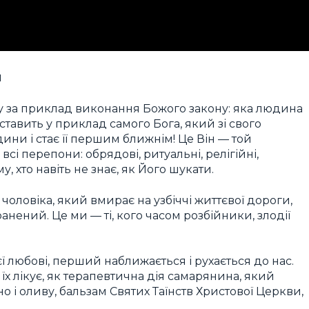
и
ну за приклад виконання Божого закону: яка людина
тавить у приклад самого Бога, який зі свого
и і стає її першим ближнім! Це Він — той
і перепони: обрядові, ритуальні, релігійні,
, хто навіть не знає, як Його шукати.
 чоловіка, який вмирає на узбіччі життєвої дороги,
ранений. Це ми — ті, кого часом розбійники, злодії
 любові, перший наближається і рухається до нас.
їх лікує, як терапевтична дія самарянина, який
о і оливу, бальзам Святих Таїнств Христової Церкви,