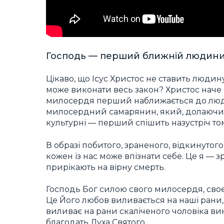
Господь — перший ближній людин
Цікаво, що Ісус Христос не ставить люди
може виконати весь закон? Христос наче с
милосердя перший наближається до людин
милосердний самарянин, який, долаючи вс
культурні — перший спішить назустріч тому
В образі побитого, зраненого, відкинутого
кожен із нас може впізнати себе. Це я — з
прирікають на вірну смерть.
Господь Бог силою свого милосердя, своєї
Це Його любов виливається на наші рани, 
виливає на рани скаліченого чоловіка вин
благодать Духа Святого.