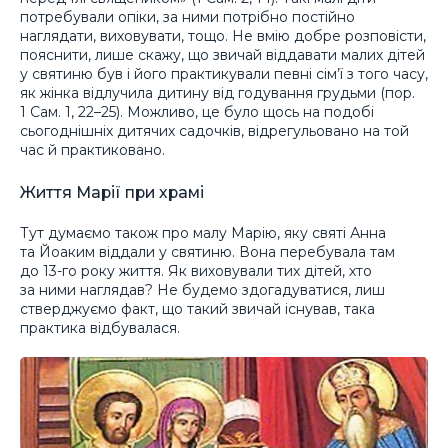
потребували опіки, за ними потрібно постійно
наглядати, виховувати, тощо. Не вмію добре розповісти,
пояснити, лише скажу, що звичай віддавати малих дітей
у святиню був і його практикували певні сім’ї з того часу,
як жінка відлучила дитину від годування грудьми (пор.
1 Сам. 1, 22–25). Можливо, це було щось на подобі
сьогоднішніх дитячих садочків, відрегульовано на той
час й практиковано.
Життя Марії при храмі
Тут думаємо також про малу Марію, яку святі Анна
та Йоаким віддали у святиню. Вона перебувала там
до 13-го року життя. Як виховували тих дітей, хто
за ними наглядав? Не будемо здогадуватися, лиш
стверджуємо факт, що такий звичай існував, така
практика відбувалася.