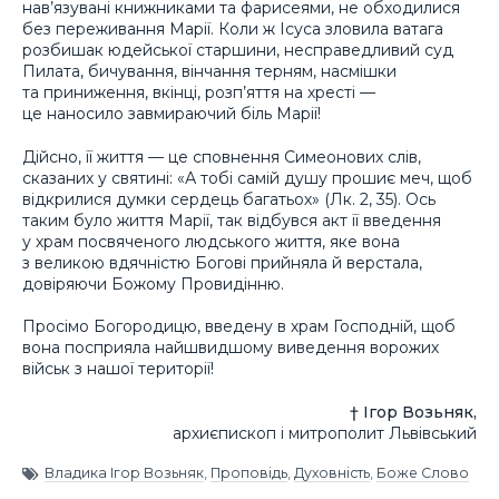
нав’язувані книжниками та фарисеями, не обходилися
без переживання Марії. Коли ж Ісуса зловила ватага
розбишак юдейської старшини, несправедливий суд
Пилата, бичування, вінчання терням, насмішки
та приниження, вкінці, розп’яття на хресті —
це наносило завмираючий біль Марії!
Дійсно, її життя — це сповнення Симеонових слів,
сказаних у святині: «А тобі самій душу прошиє меч, щоб
відкрилися думки сердець багатьох» (Лк. 2, 35). Ось
таким було життя Марії, так відбувся акт її введення
у храм посвяченого людського життя, яке вона
з великою вдячністю Богові прийняла й верстала,
довіряючи Божому Провидінню.
Просімо Богородицю, введену в храм Господній, щоб
вона посприяла найшвидшому виведення ворожих
військ з нашої території!
† Ігор Возьняк,
архиєпископ і митрополит Львівський
Владика Ігор Возьняк
,
Проповідь
,
Духовність
,
Боже Слово