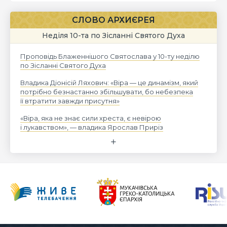
СЛОВО АРХИЄРЕЯ
Неділя 10-та по Зісланні Святого Духа
Проповідь Блаженнішого Святослава у 10-ту неділю
по Зісланні Святого Духа
Владика Діонісій Ляхович: «Віра — це динамізм, який
потрібно безнастанно збільшувати, бо небезпека
її втратити завжди присутня»
«Віра, яка не знає сили хреста, є невірою
і лукавством», — владика Ярослав Приріз