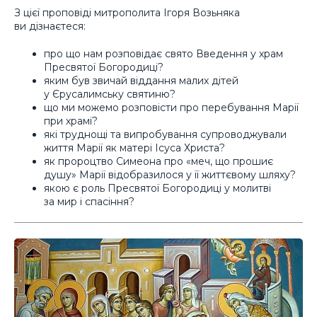
З цієї проповіді митрополита Ігоря Возьняка
ви дізнаєтеся:
про що нам розповідає свято Введення у храм
Пресвятої Богородиці?
яким був звичай віддання малих дітей
у Єрусалимську святиню?
що ми можемо розповісти про перебування Марії
при храмі?
які труднощі та випробування супроводжували
життя Марії як матері Ісуса Христа?
як пророцтво Симеона про «меч, що прошиє
душу» Марії відобразилося у її життєвому шляху?
якою є роль Пресвятої Богородиці у молитві
за мир і спасіння?