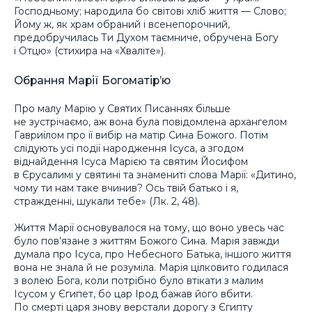
Господньому; народила бо світові хліб життя — Слово;
Йому ж, як храм обраний і всенепорочний,
предобручилась Ти Духом таємниче, обручена Богу
і Отцю» (стихира на «Хваліте»).
Обрання Марії Богоматір’ю
Про малу Марію у Святих Писаннях більше
не зустрічаємо, аж вона була повідомлена архангелом
Гавриїлом про її вибір на матір Сина Божого. Потім
слідують усі події народження Ісуса, а згодом
віднайдення Ісуса Марією та святим Йосифом
в Єрусалимі у святині та знамениті слова Марії: «Дитино,
чому ти нам таке вчинив? Ось твій батько і я,
стражденні, шукали тебе» (Лк. 2, 48).
Життя Марії основувалося на тому, що воно увесь час
було пов’язане з життям Божого Сина. Марія завжди
думала про Ісуса, про Небесного Батька, іншого життя
вона не знала й не розуміла. Марія цілковито годилася
з волею Бога, коли потрібно було втікати з малим
Ісусом у Єгипет, бо цар Ірод бажав його вбити.
По смерті царя знову верстали дорогу з Єгипту