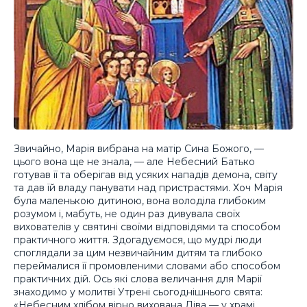
Звичайно, Марія вибрана на матір Сина Божого, —
цього вона ще не знала, — але Небесний Батько
готував її та оберігав від усяких нападів демона, світу
та дав їй владу панувати над пристрастями. Хоч Марія
була маленькою дитиною, вона володіла глибоким
розумом і, мабуть, не один раз дивувала своїх
вихователів у святині своїми відповідями та способом
практичного життя. Здогадуємося, що мудрі люди
споглядали за цим незвичайним дитям та глибоко
переймалися її промовленими словами або способом
практичних дій. Ось які слова величання для Марії
знаходимо у молитві Утрені сьогоднішнього свята:
«Небесним хлібом вірно вихована Діва — у храмі