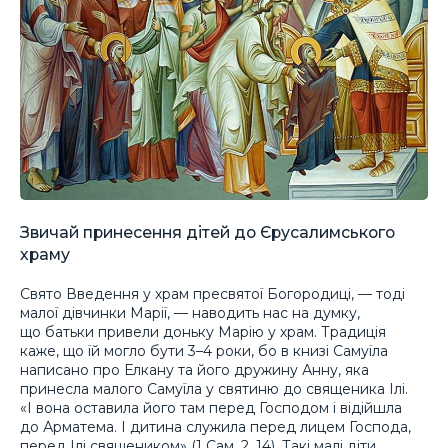
Звичай принесення дітей до Єрусалимського
храму
Свято Введення у храм пресвятої Богородиці, — тоді
малої дівчинки Марії, — наводить нас на думку,
що батьки привели доньку Марію у храм. Традиція
каже, що їй могло бути 3–4 роки, бо в книзі Самуїла
написано про Елкану та його дружину Анну, яка
принесла малого Самуїла у святиню до священика Ілі.
«І вона оставила його там перед Господом і відійшла
до Арматема. І дитина служила перед лицем Господа,
перед Ілі священиком» (1 Сам. 2, 14). Такі малі діти