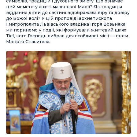
символів, традицій і духовного змісту. Що означає
цей момент у житті маленької Марії? Як традиція
віддання дітей до святині відображала віру та довіру
до Божої волі? У цій проповіді архиєпископа
і митрополита Львівського владика Ігоря Возьняка
ми поринемо у події, які формували життєвий шлях
Тієї, кого Господь вибрав для особливої місії — стати
Матір’ю Спасителя.