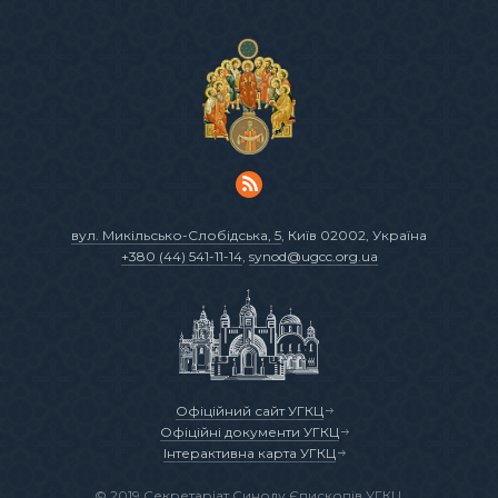
вул. Микільсько-Слобідська, 5
, Київ 02002, Україна
+380 (44) 541-11-14
,
synod@ugcc.org.ua
Офіційний сайт УГКЦ
Офіційні документи УГКЦ
Інтерактивна карта УГКЦ
© 2019 Секретаріат Синоду Єпископів УГКЦ.