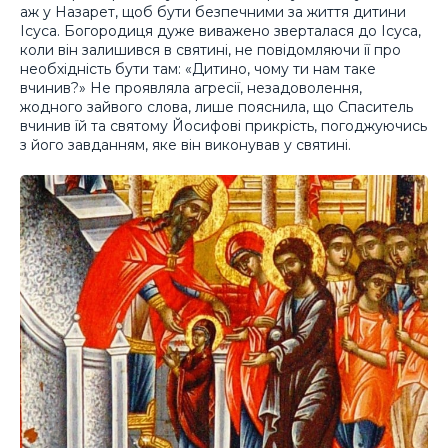
аж у Назарет, щоб бути безпечними за життя дитини
Ісуса. Богородиця дуже виважено зверталася до Ісуса,
коли він залишився в святині, не повідомляючи її про
необхідність бути там: «Дитино, чому ти нам таке
вчинив?» Не проявляла агресії, незадоволення,
жодного зайвого слова, лише пояснила, що Спаситель
вчинив їй та святому Йосифові прикрість, погоджуючись
з його завданням, яке він виконував у святині.