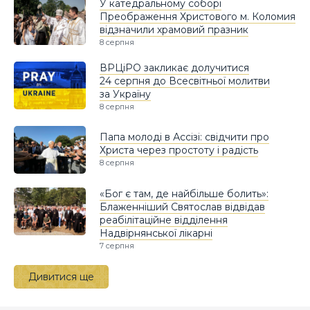
У катедральному соборі
Преображення Христового м. Коломия
відзначили храмовий празник
8 серпня
ВРЦіРО закликає долучитися
24 серпня до Всесвітньої молитви
за Україну
8 серпня
Папа молоді в Ассізі: свідчити про
Христа через простоту і радість
8 серпня
«Бог є там, де найбільше болить»:
Блаженніший Святослав відвідав
реабілітаційне відділення
Надвірнянської лікарні
7 серпня
Дивитися ще