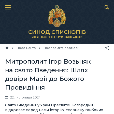
СИНОД ЄПИСКОПІВ
Української Греко-Католицької Церкви
Прес-центр
Проповіді та промови
Митрополит Ігор Возьняк
на свято Введення: Шлях
довіри Марії до Божого
Провидіння
22 листопада 2024
Свято Введення у храм Пресвятої Богородиці
відкриває перед нами історію, сповнену глибоких