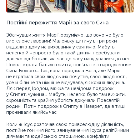
Постійні пережиття Марії за свого Сина
Збагнувши життя Марії, розуміємо, що воно не було
вистелене лаврами! Маленьку дитину в три роки
віддали з дому на виховання у святиню. Мабуть,
нелегко й непросто було такій дитині перебувати
далеко від батьків, які час до часу навідувалися до неї.
Поволі втрата батьків і життя, пов’язане з народженням
Сина Божого… Так, вона породила Бога, але Марія
не втратила своїх людських почуттів, своєї людяності,
усе й більше та ніжніше відчувала, як кожна людина.
Ляк перед Іродом, важка та невідома подорож
у Єгипет, чужина… Мабуть, нелегко було там вижити,
скромність та крайня убогість докучали Пресвятій
родині. Потім подорож з Єгипту в Назарет, де в тиші
проживали якийсь час.
Коли ж Ісус розпочав свою привселюдну діяльність,
постійне гоніння його, звинувачення Ісуса релігійними
діячами та юдейською старшиною, конфлікти,