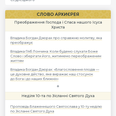
СЛОВО АРХИЄРЕЯ
Преображення Господа і Спаса нашого Ісуса
Христа
Владика Богдан Дзюрах про справжню молитву, яка
преображує
Владика Гліб Лончина: Коли будемо слухати Боже
Слово і зберігати його, житимемо переображеним
життям
Владика Богдан Дзюрах: «Благословення плодів —
це духовне дійство, яке виражає наш стосунок
до Бога і до наших ближніх»
Неділя 10-та по Зісланні Святого Духа
Проповідь Блаженнішого Святослава у 10-ту неділю
по Зісланні Святого Духа