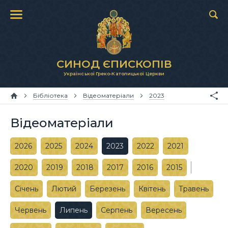
СИНОД ЄПИСКОПІВ
Української Греко-Католицької Церкви
Бібліотека
Відеоматеріали
2023
Відеоматеріали
2026
2025
2024
2023
2022
2021
2020
2019
2018
2017
2016
2015
Січень
Лютий
Березень
Квітень
Травень
Червень
Липень
Серпень
Вересень