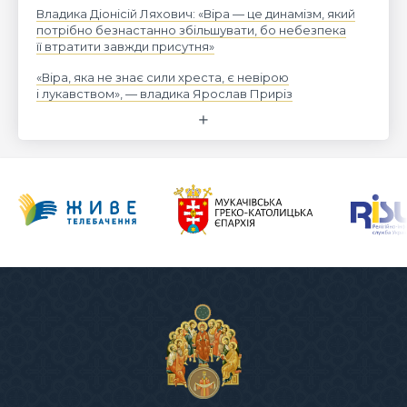
Владика Діонісій Ляхович: «Віра — це динамізм, який
потрібно безнастанно збільшувати, бо небезпека
її втратити завжди присутня»
«Віра, яка не знає сили хреста, є невірою
і лукавством», — владика Ярослав Приріз