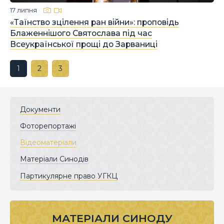
17 липня
«Таїнство зцілення ран війни»: проповідь
Блаженнішого Святослава під час
Всеукраїнської прощі до Зарваниці
1
2
3
Документи
Фоторепортажі
Відеоматеріали
Матеріали Синодів
Партикулярне право УГКЦ
МАТЕРІАЛИ СИНОДУ