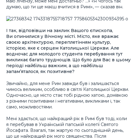
маю лічензу, може мені достатньо? …» «Я чогось так
думаю, що ти ще маєш вчитися в Римі», — сказав він.
І так, відповівши на заклик Вашого єпископа,
Ви опинилися у Вічному місті. Місто, яке вражає
своєю архітектурою, переплетінням культур,
історією, яке є серцем Католицької Церкви. Але
водночас для молодого студента перебування тут
викликає багато труднощів. Що було для Вас в цьому
періоді найбільш важким, а що найбільш
запам’яталося, як позитивне?
Звичайно, для мене Рим завжди був і залишається
чимось великим, особливо в світлі Католицької Церкви.
Одночасно, це місто стає тобі рідною хатою, домівкою
з різними позитивами і негативами, викликами і, так
само, можливостями.
Мені здається, що найкращий рік в Римі був тоді, коли
я перебував в Українській папській колегії Святого
Йосафата. Взагалі, так жартую по сьогоднішній день,
що це найкращий рік мого священства. Після