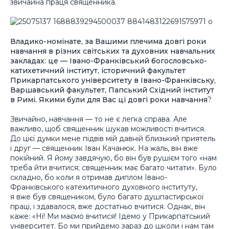
звичайна праця священника.
Владико-номінате, за Вашими плечима довгі роки
навчання в різних світських та духовних навчальних
закладах: це — Івано-Франківський богословсько-
катихетичний інститут, історичний факультет
Прикарпатського університету в Івано-Франківську,
Варшавський факультет, Папський Східний інститут
в Римі. Якими були для Вас ці довгі роки навчання
?
Звичайно, навчання — то не є легка справа. Але
важливо, щоб священник шукав можливості вчитися.
До цієї думки мене підвів мій давній близький приятель
і друг — священник Іван Качанюк. На жаль, він вже
покійний. Я йому завдячую, бо він був рушієм того «нам
треба йти вчитися; священник має багато читати». Було
складно, бо коли я отримав диплом Івано-
Франківського катехитичного духовного інституту,
я вже був священиком, було багато душпастирської
праці, і здавалося, вже достатньо вчитися. Однак, він
каже: «Ні! Ми маємо вчитися! Ідемо у Прикарпатський
університет. Бо ми прийдемо зараз до школи і нам там