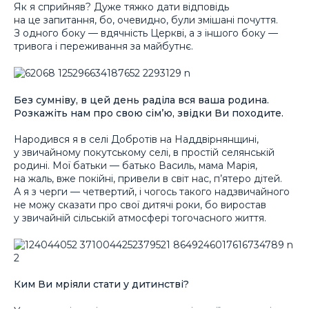
Як я сприйняв? Дуже тяжко дати відповідь
на це запитання, бо, очевидно, були змішані почуття.
З одного боку — вдячність Церкві, а з іншого боку —
тривога і переживання за майбутнє.
Без сумніву, в цей день раділа вся ваша родина.
Розкажіть нам про свою сім’ю, звідки Ви походите.
Народився я в селі Добротів на Наддвірнянщині,
у звичайному покутському селі, в простій селянській
родині. Мої батьки — батько Василь, мама Марія,
на жаль, вже покійні, привели в світ нас, п’ятеро дітей.
А я з черги — четвертий, і чогось такого надзвичайного
не можу сказати про свої дитячі роки, бо виростав
у звичайній сільській атмосфері тогочасного життя.
Ким Ви мріяли стати у дитинстві?