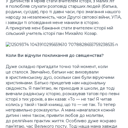
У дитинстві я мріяв стати вчителем історії, з малих літ
я полюбляв слухати розповіді старших людей (батька,
родини, сусідів), про ті давні часи, про змагання нашого
народу за незалежність, часи Другої світової війни, УПА,
і завжди ті оповідання мене манили в історію.
А прикріпив мені бажання стати вчителем історії мій
сільський учитель історії пан Михайло Козар.
Коли Ви відчули покликання до священства?
Дуже складно пригадати точно той момент, коли
це сталося. Звичайно, батьки нас виховували
в християнському дусі, оскільки самі були віруючими
християнами. Батько прищепив нам національну
свідомість. Я пам’ятаю, як приходив зі школи, де тоді
вивчали радянську історію, розказував татові про певні
історії з тих уроків, а він казав: «То — не так! Я читав
колись у такій і такій книжці, що то — не так. То тепер
неправильно розказують». А мама намагалася кожній
дитині і мені також, привити любов до молитви,
до релігійних практик життя. Особливо дуже яскраво
пам’ятаю, час Великого посту. Тоді наша мама завжди