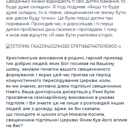
швиденько юнаки відкидають ті свої дитячі бажання, то
буде дуже складно». Я тоді подумав: «Якщо то буде
дуже складно, то я, певне, священником не зможу бути,
але дяком буду точно». Це були перші дитячі такі
поривання. Проходив час, я дорослішав, і ті перші
дитячі проблиски десь гасилися і пропадали. І тому
я знов мав відчуття: «Я маю бути учителем історії».
Християнське виховання в родині, гарний приклад
тих добрих людей, яких Бог посилав на Вашому
шляху, заклали початки вашого священничого
формування. І якраз цей час припав на період
комуністичного переслідування Церкви, коли,
як ми знаємо, активно діяли підпільні священники.
Навіть Ваша докторська дисертація у Римі були
присвячена семінарійному вихованню в умовах
підпілля. І Ви знаєте це не лише з розповідей інших
людей, але з досвіду, адже, як Ви сказали,
що походите зі школи отця Михаїла Косила,
священника підпільної Церкви. Яким був його вплив
на Вас?