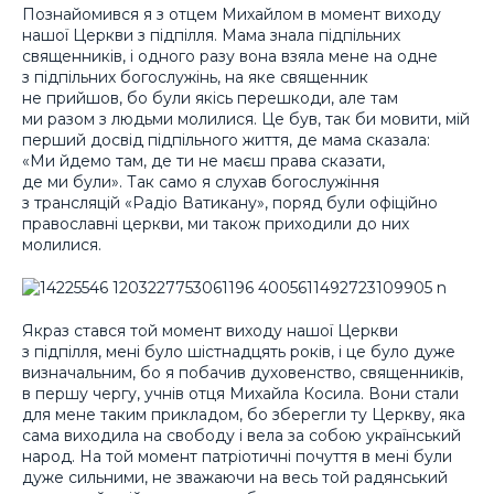
Познайомився я з отцем Михайлом в момент виходу
нашої Церкви з підпілля. Мама знала підпільних
священників, і одного разу вона взяла мене на одне
з підпільних богослужінь, на яке священник
не прийшов, бо були якісь перешкоди, але там
ми разом з людьми молилися. Це був, так би мовити, мій
перший досвід підпільного життя, де мама сказала:
«Ми йдемо там, де ти не маєш права сказати,
де ми були». Так само я слухав богослужіння
з трансляцій «Радіо Ватикану», поряд були офіційно
православні церкви, ми також приходили до них
молилися.
Якраз стався той момент виходу нашої Церкви
з підпілля, мені було шістнадцять років, і це було дуже
визначальним, бо я побачив духовенство, священників,
в першу чергу, учнів отця Михайла Косила. Вони стали
для мене таким прикладом, бо зберегли ту Церкву, яка
сама виходила на свободу і вела за собою український
народ. На той момент патріотичні почуття в мені були
дуже сильними, не зважаючи на весь той радянський