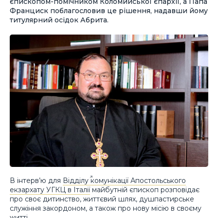
єпископом-помічником Коломийської єпархії, а Папа
Франциск поблагословив це рішення, надавши йому
титулярний осідок Абрита.
В інтерв’ю для
Відділу комунікації Апостольського
екзархату УГКЦ в Італії
майбутній єпископ розповідає
про своє дитинство, життєвий шлях, душпастирське
служіння закордоном, а також про нову місію в своєму
житті.