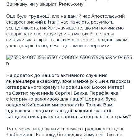
Ватикану, чи у вікаріаті Римському…
Оце були труднощі, але на даний час Апостольський
екзархат знаний в Італії, нас пізнають, розуміють,
усвідомлюють, і найвизначніше те, що ми починаємо
створювати свої структури на місцях. Є ще певні
виклики, які я вірю, з ласки Божої, моїм послідовникам
у канцелярії Господь Бог допоможе звершити.
На додаток до Вашого активного служіння
як канцлера екзархату, вже майже рік Ви є парохом
катедрального храму Жировицької Божої Матері
та Святих мучеників Сергія і Вакха. Парафія, яка
є історично важливою для нашої Церкви, була
осідком Київських митрополитів. Тож як Вам
вдавалося поєднати такі дві важливі функції:
канцлера екзархату та пароха катедрального храму?
Тут я можу завдячувати своєму сотрудникові отцеві
Любомирові Костюку, бо завдяки йому я міг більше