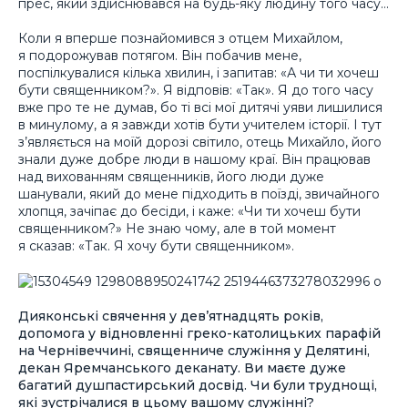
прес, який здійснювався на будь-яку людину того часу…
Коли я вперше познайомився з отцем Михайлом,
я подорожував потягом. Він побачив мене,
поспілкувалися кілька хвилин, і запитав: «А чи ти хочеш
бути священником?». Я відповів: «Так». Я до того часу
вже про те не думав, бо ті всі мої дитячі уяви лишилися
в минулому, а я завжди хотів бути учителем історії. І тут
з’являється на моїй дорозі світило, отець Михайло, його
знали дуже добре люди в нашому краї. Він працював
над вихованням священників, його люди дуже
шанували, який до мене підходить в поїзді, звичайного
хлопця, зачіпає до бесіди, і каже: «Чи ти хочеш бути
священником?» Не знаю чому, але в той момент
я сказав: «Так. Я хочу бути священником».
Дияконські свячення у дев’ятнадцять років,
допомога у відновленні греко-католицьких парафій
на Чернівеччині, священниче служіння у Делятині,
декан Яремчанського деканату. Ви маєте дуже
багатий душпастирський досвід. Чи були труднощі,
які зустрічалися в цьому вашому служінні?