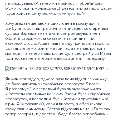
наголошувала: «А тепер ми молимося і обов’язково
б’ємо поклони, молившись „Претерпівий за нас страсти,
Ісусе Христе, Сину Божий, помилуй нас!“»
Хочу згадати ще двох інших людей в моєму житті.
Це була побожна, практично неписьменна, старенька
сусідка Варвара, яка в дитинстві розказувала мені
біблійні історії, можна сказати, в такий дитячий,
казковий спосіб. А ще я мав нагоду приносити молоко
до підпільної монахині. На той час я не знав, що вона
монахиня, а тепер знаю, що це була сестра Лукія Марія
Голіней, яка мені вперше відкрила знання катехизму.
Як нині пригадую, одного разу вона відкрила книжку,
де було написано «Українська література. 5 клас».
Я розгорнув її, а всередині була вмонтована книга
«Катехизм християнської віри». Ззовні була «Українська
література», а всередині був «Катехизм християнської
віри». Я їй сказав: «О, коли я виросту, я обов’язково
стану священником». Сестра відказала на те: «Та ти так
тепер говориш, підростеш, буде багато випробувань,