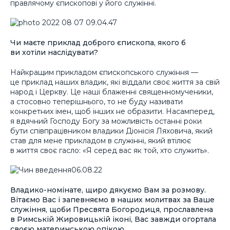
правлячому єпископові у його служінні.
Чи маєте приклад доброго єпископа, якого б
ви хотіли наслідувати?
Найкращим прикладом єпископського служіння —
це приклад наших владик, які віддали своє життя за свій
народ і Церкву. Це наші блаженні священномученики,
а стосовно теперішнього, то не буду називати
конкретних імен, щоб інших не образити. Насамперед,
я вдячний Господу Богу за можливість останні роки
бути співпрацівником владики Діонісія Ляховича, який
став для мене прикладом в служінні, який втілює
в життя своє гасло: «Я серед вас як той, хто служить».
Владико-номінате, щиро дякуємо Вам за розмову.
Вітаємо Вас і запевняємо в наших молитвах за Ваше
служіння, щоби Пресвята Богородиця, прославлена
в Римській Жировицькій іконі, Вас завжди огортала
своєю материнською опікою.