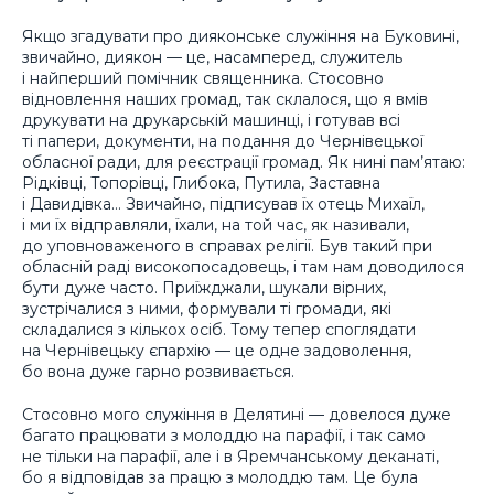
Якщо згадувати про дияконське служіння на Буковині,
звичайно, диякон — це, насамперед, служитель
і найперший помічник священника. Стосовно
відновлення наших громад, так склалося, що я вмів
друкувати на друкарській машинці, і готував всі
ті папери, документи, на подання до Чернівецької
обласної ради, для реєстрації громад. Як нині пам’ятаю:
Рідківці, Топорівці, Глибока, Путила, Заставна
і Давидівка… Звичайно, підписував їх отець Михаїл,
і ми їх відправляли, їхали, на той час, як називали,
до уповноваженого в справах релігії. Був такий при
обласній раді високопосадовець, і там нам доводилося
бути дуже часто. Приїжджали, шукали вірних,
зустрічалися з ними, формували ті громади, які
складалися з кількох осіб. Тому тепер споглядати
на Чернівецьку єпархію — це одне задоволення,
бо вона дуже гарно розвивається.
Стосовно мого служіння в Делятині — довелося дуже
багато працювати з молоддю на парафії, і так само
не тільки на парафії, але і в Яремчанському деканаті,
бо я відповідав за працю з молоддю там. Це була