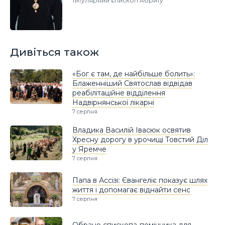
титулярний єпископ Абриту
Дивіться також
«Бог є там, де найбільше болить»:
Блаженніший Святослав відвідав
реабілітаційне відділення
Надвірнянської лікарні
7 серпня
Владика Василій Івасюк освятив
Хресну дорогу в урочищі Товстий Діл
у Яремче
7 серпня
Папа в Ассізі: Євангеліє показує шлях
життя і допомагає віднайти сенс
7 серпня
Обрано єпископа-помічника для