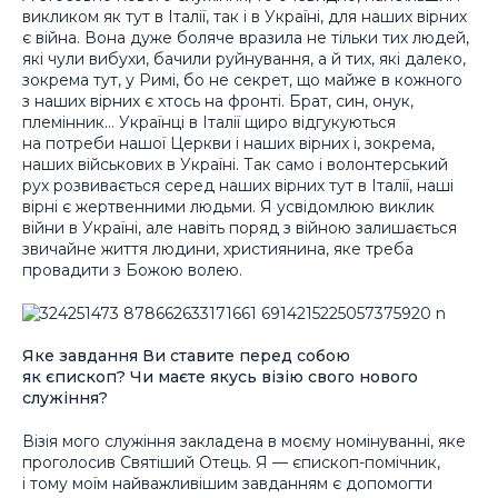
викликом як тут в Італії, так і в Україні, для наших вірних
є війна. Вона дуже боляче вразила не тільки тих людей,
які чули вибухи, бачили руйнування, а й тих, які далеко,
зокрема тут, у Римі, бо не секрет, що майже в кожного
з наших вірних є хтось на фронті. Брат, син, онук,
племінник… Українці в Італії щиро відгукуються
на потреби нашої Церкви і наших вірних і, зокрема,
наших військових в Україні. Так само і волонтерський
рух розвивається серед наших вірних тут в Італії, наші
вірні є жертвенними людьми. Я усвідомлюю виклик
війни в Україні, але навіть поряд з війною залишається
звичайне життя людини, християнина, яке треба
провадити з Божою волею.
Яке завдання Ви ставите перед собою
як єпископ? Чи маєте якусь візію свого нового
служіння?
Візія мого служіння закладена в моєму номінуванні, яке
проголосив Святіший Отець. Я — єпископ-помічник,
і тому моїм найважливішим завданням є допомогти