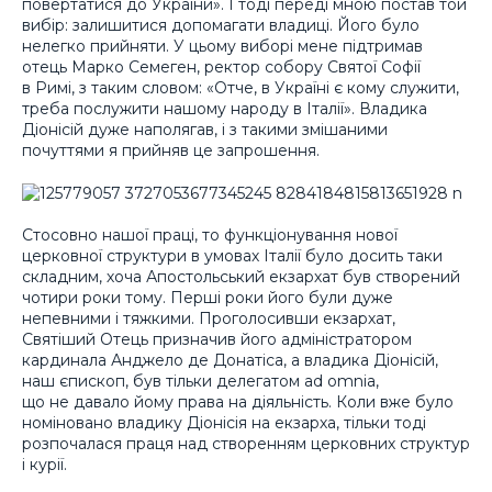
повертатися до України». І тоді переді мною постав той
вибір: залишитися допомагати владиці. Його було
нелегко прийняти. У цьому виборі мене підтримав
отець Марко Семеген, ректор собору Святої Софії
в Римі, з таким словом: «Отче, в Україні є кому служити,
треба послужити нашому народу в Італії». Владика
Діонісій дуже наполягав, і з такими змішаними
почуттями я прийняв це запрошення.
Стосовно нашої праці, то функціонування нової
церковної структури в умовах Італії було досить таки
складним, хоча Апостольський екзархат був створений
чотири роки тому. Перші роки його були дуже
непевними і тяжкими. Проголосивши екзархат,
Святіший Отець призначив його адміністратором
кардинала Анджело де Донатіса, а владика Діонісій,
наш єпископ, був тільки делегатом ad omnia,
що не давало йому права на діяльність. Коли вже було
номіновано владику Діонісія на екзарха, тільки тоді
розпочалася праця над створенням церковних структур
і курії.