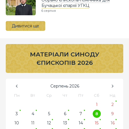
Бучацької єпархії УГКЦ
6 серпня
Дивитися ще
МАТЕРІАЛИ СИНОДУ
ЄПИСКОПІВ 2026
Серпень
2026
Пн
Вт
Ср
Чт
Пт
Сб
Нд
1
2
3
4
5
6
7
8
9
10
11
12
13
14
15
16