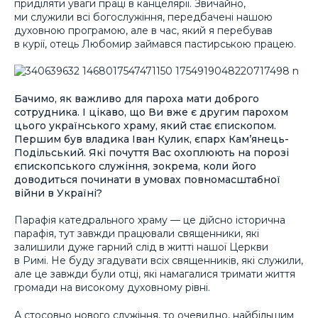
приділяти уваги праці в канцелярії. Звичайно,
ми служили всі богослужіння, передбачені нашою
духовною програмою, але в час, який я перебував
в курії, отець Любомир займався пастирською працею.
Бачимо, як важливо для пароха мати доброго
сотрудника. І цікаво, що Ви вже є другим парохом
цього українського храму, який стає єпископом.
Першим був владика Іван Кулик,
є
парх Кам’янець-
Подільський. Які почуття Вас охоплюють на порозі
єпископського служіння, зокрема, коли його
доводиться починати в умовах повномасштабної
війни в Україні?
Парафія катедрального храму — це дійсно історична
парафія, тут завжди працювали священники, які
залишили дуже гарний слід в житті нашої Церкви
в Римі. Не буду згадувати всіх священників, які служили,
але це завжди були отці, які намагалися тримати життя
громади на високому духовному рівні.
А стосовно нового служіння, то очевидно, найбільшим