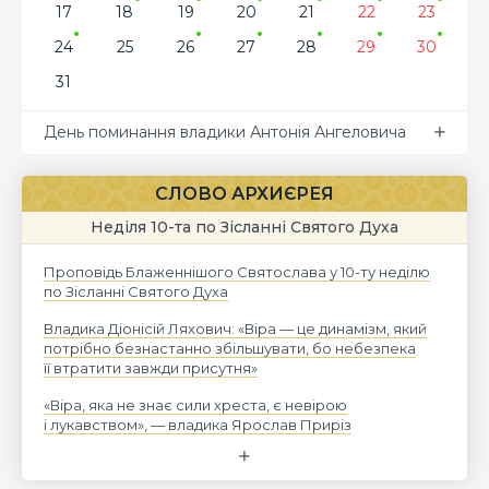
17
18
19
20
21
22
23
24
25
26
27
28
29
30
31
День поминання владики Антонія Ангеловича
СЛОВО АРХИЄРЕЯ
Неділя 10-та по Зісланні Святого Духа
Проповідь Блаженнішого Святослава у 10-ту неділю
по Зісланні Святого Духа
Владика Діонісій Ляхович: «Віра — це динамізм, який
потрібно безнастанно збільшувати, бо небезпека
її втратити завжди присутня»
«Віра, яка не знає сили хреста, є невірою
і лукавством», — владика Ярослав Приріз