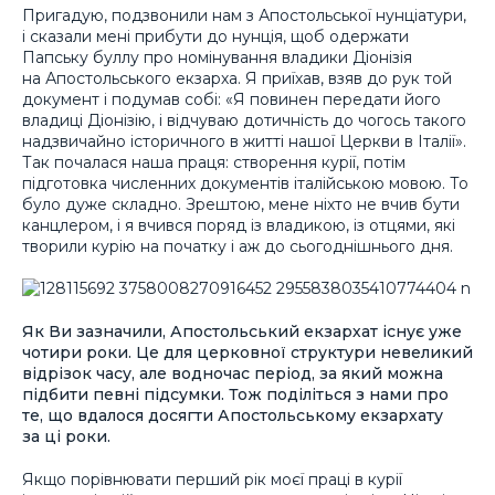
Пригадую, подзвонили нам з Апостольської нунціатури,
і сказали мені прибути до нунція, щоб одержати
Папську буллу про номінування владики Діонізія
на Апостольського екзарха. Я приїхав, взяв до рук той
документ і подумав собі: «Я повинен передати його
владиці Діонізію, і відчуваю дотичність до чогось такого
надзвичайно історичного в житті нашої Церкви в Італії».
Так почалася наша праця: створення курії, потім
підготовка численних документів італійською мовою. То
було дуже складно. Зрештою, мене ніхто не вчив бути
канцлером, і я вчився поряд із владикою, із отцями, які
творили курію на початку і аж до сьогоднішнього дня.
Як Ви зазначили, Апостольський екзархат існує уже
чотири роки. Це для церковної структури невеликий
відрізок часу, але водночас період, за який можна
підбити певні підсумки. Тож поділіться з нами про
те, що вдалося досягти Апостольському екзархату
за ці роки.
Якщо порівнювати перший рік моєї праці в курії