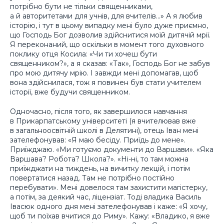
потрібно бути не тільки священниками,
а й авторитетами для учнів, для вчителів…» А я любив
історію, і тут в цьому випадку мені було дуже приємно,
що Господь Бог дозволив здійснитися моїй дитячій мрії.
Я переконаний, що оскільки в момент того духовного
поклику отця Косила: «Чи ти хочеш бути
священником?», а я сказав: «Так», Господь Бог не забув
про мою дитячу мрію. І завжди мені допомагав, щоб
вона здійснилася, тож я повинен був стати учителем
історії, вже будучи священником.
Одночасно, після того, як завершилося навчання
в Прикарпатському університеті (я вчителював вже
в загальноосвітній школі в Делятині), отець Іван мені
зателефонував: «Я маю бесіду. Приїдь до мене».
Приїжджаю. «Ми готуємо документи до Варшави». «Яка
Варшава? Робота? Школа?». «Ні-ні, то там можна
приїжджати на тиждень, на вичитку лекцій, і потім
повертатися назад. Там не потрібно постійно
перебувати». Мені довелося там захистити магістерку,
а потім, за деякий час, ліцензіат. Тоді владика Василь
Івасюк одного дня мені зателефонував і каже: «Я хочу,
щоб ти поїхав вчитися до Риму». Кажу: «Владико, я вже