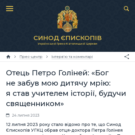
СИНОД ЄПИСКОПІВ
Української Греко-Католицької Церкви
Прес-центр
Інтерв’ю та коментарі
Отець Петро Голіней: «Бог
не забув мою дитячу мрію:
я став учителем історії, будучи
священником»
24 липня 2023
12 липня 2023 року стало відомо про те, що Синод
Єпископів УГКЦ обрав отця-доктора Петра Голінея