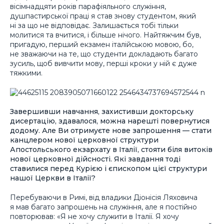
вісімнадцяти років парафіяльного служіння,
душпастирської праці я став знову студентом, який
ні за що не відповідає. Залишається тобі тільки
молитися та вчитися, і більше нічого. Найтяжчим був,
пригадую, перший екзамен італійською мовою, бо,
не зважаючи на те, що студенти докладають багато
зусиль, щоб вивчити мову, перші кроки у ній є дуже
тяжкими.
Завершивши навчання, захистивши докторську
дисертацію, здавалося, можна нарешті повернутися
додому. Але Ви отримуєте нове запрошення — стати
канцлером нової церковної структури
Апостольського екзархату в Італії, стояти біля витоків
нової церковної дійсності. Які завдання тоді
ставилися перед Курією і єпископом цієї структури
нашої Церкви в Італії?
Перебуваючи в Римі, від владики Діонісія Ляховича
я мав багато запрошень на служіння, але я постійно
повторював: «Я не хочу служити в Італії. Я хочу