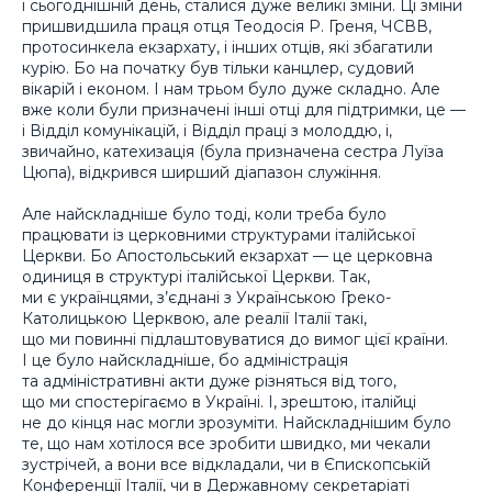
і сьогоднішній день, сталися дуже великі зміни. Ці зміни
пришвидшила праця отця Теодосія Р. Греня, ЧСВВ,
протосинкела екзархату, і інших отців, які збагатили
курію. Бо на початку був тільки канцлер, судовий
вікарій і економ. І нам трьом було дуже складно. Але
вже коли були призначені інші отці для підтримки, це —
і Відділ комунікацій, і Відділ праці з молоддю, і,
звичайно, катехизація (була призначена сестра Луїза
Цюпа), відкрився ширший діапазон служіння.
Але найскладніше було тоді, коли треба було
працювати із церковними структурами італійської
Церкви. Бо Апостольський екзархат — це церковна
одиниця в структурі італійської Церкви. Так,
ми є українцями, з’єднані з Українською Греко-
Католицькою Церквою, але реалії Італії такі,
що ми повинні підлаштовуватися до вимог цієї країни.
І це було найскладніше, бо адміністрація
та адміністративні акти дуже різняться від того,
що ми спостерігаємо в Україні. І, зрештою, італійці
не до кінця нас могли зрозуміти. Найскладнішим було
те, що нам хотілося все зробити швидко, ми чекали
зустрічей, а вони все відкладали, чи в Єпископській
Конференції Італії, чи в Державному секретаріаті