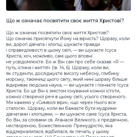
Що ж означає посвятити своє життя Христові?
Що ж означає посвятити своє життя Христові?
Що означає присягнути Йому на вірність? Щоразу, коли
ви, дорогі дівчата і хлопці, шукаєте правди
і справедливості в цьому світі, — ви шукаєте Ісуса
Христа, хоч, можливо, самі цього вповні
не усвідомлюєте. Бо ж Він сам про себе сказав: «Я —
путь, істина і життя!» (Ів. 14, 6). Щоразу, коли ви,
як студенти, досліджуєте висоту небесну, глибину
морську, таємниці цього світу, який нині щоразу більше
відкриває людська наука, — ви шукаєте і пізнаєте Ісуса
Христа. Бо це Він є змістом існування кожної істоти,
кожної створеної речі в цьому світі, усього створеного.
Ми кажемо у «Символі віри», «що через Нього все
сталося». Щоразу, коли ви бажаєте бути мудрими
дівчатами і хлопцями, — ви шукаєте саме Ісуса Христа,
бо Він, за словами св. Атанасія Великого, є предвічною,
нествореною, Божественною Премудрістю, яка
віддзеркалилася, відбилася, як печать, у цьому