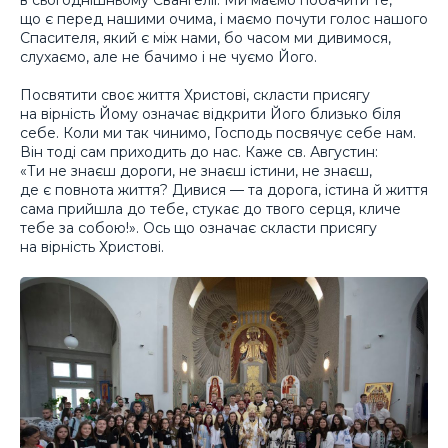
що є перед нашими очима, і маємо почути голос нашого
Спасителя, який є між нами, бо часом ми дивимося,
слухаємо, але не бачимо і не чуємо Його.
Посвятити своє життя Христові, скласти присягу
на вірність Йому означає відкрити Його близько біля
себе. Коли ми так чинимо, Господь посвячує себе нам.
Він тоді сам приходить до нас. Каже св. Августин:
«Ти не знаєш дороги, не знаєш істини, не знаєш,
де є повнота життя? Дивися — та дорога, істина й життя
сама прийшла до тебе, стукає до твого серця, кличе
тебе за собою!». Ось що означає скласти присягу
на вірність Христові.