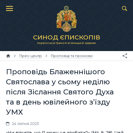
СИНОД ЄПИСКОПІВ
Української Греко-Католицької Церкви
Прес-центр
Проповіді та промови
Проповідь Блаженнішого
Святослава у сьому неділю
після Зіслання Святого Духа
та в день ювілейного з’їзду
УМХ
24 липня 2023
«Чи віруєте, що Я можу це зробити?» (Мт. 9, 28). Цей