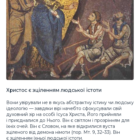
Христос є зціленням людської істоти
Вони увірували не в якусь абстрактну істину чи людську
ідеологію — завдяки вірі начебто сфокусували свій
духовний зір на особі Ісуса Христа, Його прийняли
і приєдналися до Нього. Він є світлом і прозрінням для
їхніх очей. Він є Словом, на яке відкрилися вуста
зціленого від демона німоти (пор. Мт. 9, 32–33). Він
є зціленням їхньої людської істоти.