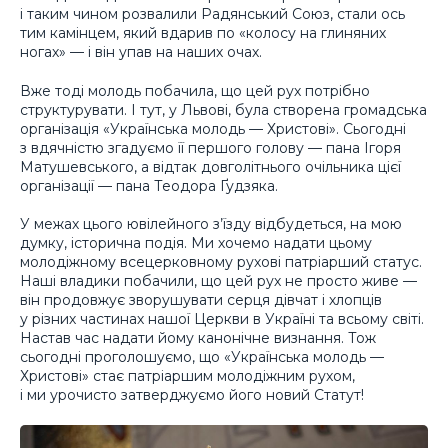
і таким чином розвалили Радянський Союз, стали ось
тим камінцем, який вдарив по «колосу на глиняних
ногах» — і він упав на наших очах.
Вже тоді молодь побачила, що цей рух потрібно
структурувати. І тут, у Львові, була створена громадська
організація «Українська молодь — Христові». Сьогодні
з вдячністю згадуємо її першого голову — пана Ігоря
Матушевського, а відтак довголітнього очільника цієї
організації — пана Теодора Ґудзяка.
У межах цього ювілейного з’їзду відбудеться, на мою
думку, історична подія. Ми хочемо надати цьому
молодіжному всецерковному рухові патріарший статус.
Наші владики побачили, що цей рух не просто живе —
він продовжує зворушувати серця дівчат і хлопців
у різних частинах нашої Церкви в Україні та всьому світі.
Настав час надати йому канонічне визнання. Тож
сьогодні проголошуємо, що «Українська молодь —
Христові» стає патріаршим молодіжним рухом,
і ми урочисто затверджуємо його новий Статут!