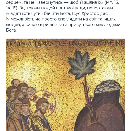
серцем, та не навернутись, — щоб Я зцілив їх» (Мт. 13,
14–15). Зцілюючи людей від такої вади, повертаючи
їм здатність чути і бачити Бога, Ісус Христос дає
їм можливість не просто споглядати на світ та інших
людей, а силою віри впізнати присутнього між людьми
Бога.