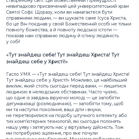
створеному світі. Цій Божественній Премудрості
невипадково присвячений цей університетський храм
Святої Софії. Щоразу, коли ви намагаєтеся бути
справжніми людьми, — ви шукаєте саме Ісуса Христа,
бо це Він поєднав у своїй Божественній особі не тільки
повноту божества, а й повноту людської істоти —
показав нам справжню людину й істину людяність
у собі!
«Тут знайдеш себе! Тут знайдеш Христа! Тут
знайдеш себе у Христі!»
Гасло УМХ — «Тут знайдеш себе! Тут знайдеш Христа!
Тут знайдеш себе у Христі!» Можливо, це найбільший
виклик, який стоїть сьогодні перед вами, — лишитися
людиною в нелюдських обставинах. Часто чуємо,
що одне із завдань віруючої молоді — це запобігти
дегуманізації (розлюдненню), — запобігти тому, щоб
ми та наступні покоління, ваші діти і внуки,
не перетворилися на подобу штучного інтелекту або
тих комп’ютерних технологій, які сьогодні полонять
нашу уяву і затягують нас у віртуальну дійсність. Тож
ми потребуємо зцілення, про яке почули
в сьогоднішньому Євангелії. Ми маємо побачити те,