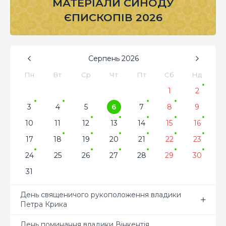
МАТЕРІАЛИ СИНОДУ
ЄПИСКОПІВ 2026
Серпень
2026
Пн
Вт
Ср
Чт
Пт
Сб
Нд
1
2
3
4
5
6
7
8
9
10
11
12
13
14
15
16
17
18
19
20
21
22
23
24
25
26
27
28
29
30
31
День священичого рукоположення владики
Петра Крика
День поминання владики Вінкентія