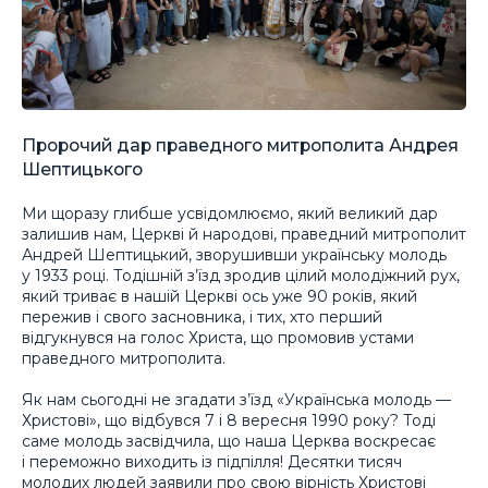
Пророчий дар праведного митрополита Андрея
Шептицького
Ми щоразу глибше усвідомлюємо, який великий дар
залишив нам, Церкві й народові, праведний митрополит
Андрей Шептицький, зворушивши українську молодь
у 1933 році. Тодішній з’їзд зродив цілий молодіжний рух,
який триває в нашій Церкві ось уже 90 років, який
пережив і свого засновника, і тих, хто перший
відгукнувся на голос Христа, що промовив устами
праведного митрополита.
Як нам сьогодні не згадати з’їзд «Українська молодь —
Христові», що відбувся 7 і 8 вересня 1990 року? Тоді
саме молодь засвідчила, що наша Церква воскресає
і переможно виходить із підпілля! Десятки тисяч
молодих людей заявили про свою вірність Христові