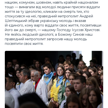
нацизм, комунізм, шовінізм, навіть крайній націоналізм
тощо — вимагали від молодої людини присяги віддати
життя за ту ідеологію, кликали на смерть тих, хто
спокусився на неї, праведний митрополит Андрей
Шептицький зібрав українську молодь і вказав
їй єдиного, кому варто віддати своє життя, посвятивши
його аж до смерті, — нашому Господу Ісусові Христові.
Не якійсь людській ідеології, а Божому Синові наш
праведний митрополит запросив нашу молодь
посвятити своє життя.