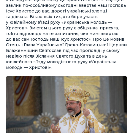
заклик по-особливому сьогодні звертає наш Господь
Ісус Христос до вас, дорогі українські хлопці
та дівчата. Вітаю всіх тих, хто бере участь
у ювілейному з’їзді руху «Українська молодь —
Христові». Змістом цього руху є обіцянка, присяга,
тобто відповідь на те запитання, яке нині звертає
до вас сам Господь наш Ісус Христос». Про це мовив
Отець і Глава Української Греко-Католицької Церкви
Блаженніший Святослав під час проповіді у сьому
неділю після Зіслання Святого Духа та в день
ювілейного з’їзду молодіжного руху «Українська
молодь — Христові».