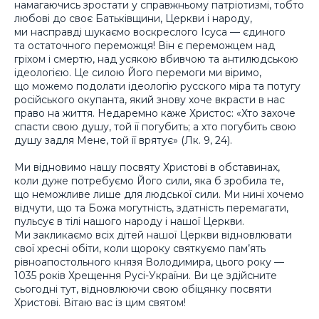
намагаючись зростати у справжньому патріотизмі, тобто
любові до своє Батьківщини, Церкви і народу,
ми насправді шукаємо воскреслого Ісуса — єдиного
та остаточного переможця! Він є переможцем над
гріхом і смертю, над усякою вбивчою та антилюдською
ідеологією. Це силою Його перемоги ми віримо,
що можемо подолати ідеологію русского міра та потугу
російського окупанта, який знову хоче вкрасти в нас
право на життя. Недаремно каже Христос: «Хто захоче
спасти свою душу, той її погубить; а хто погубить свою
душу задля Мене, той її врятує» (Лк. 9, 24).
Ми відновимо нашу посвяту Христові в обставинах,
коли дуже потребуємо Його сили, яка б зробила те,
що неможливе лише для людської сили. Ми нині хочемо
відчути, що та Божа могутність, здатність перемагати,
пульсує в тілі нашого народу і нашої Церкви.
Ми закликаємо всіх дітей нашої Церкви відновлювати
свої хресні обіти, коли щороку святкуємо пам’ять
рівноапостольного князя Володимира, цього року —
1035 років Хрещення Русі-України. Ви це здійсните
сьогодні тут, відновлюючи свою обіцянку посвяти
Христові. Вітаю вас із цим святом!