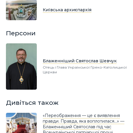
Київська архиєпархія
Персони
Блаженніший Святослав Шевчук
Отець і Глава Української Греко-Католицької
Церкви
Дивіться також
«Переображення — це є виявлення
правди. Правда, яка воплотилася…» —
Блаженніший Святослав під час
Всеукраїнської патріаршої прощі