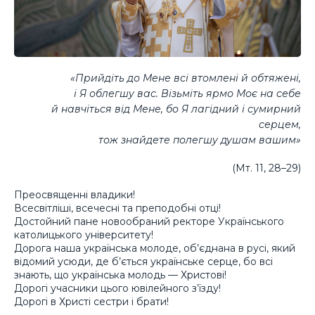
«Прийдіть до Мене всі втомлені й обтяжені,
і Я облегшу вас. Візьміть ярмо Моє на себе
й навчіться від Мене, бо Я лагідний і сумирний
серцем,
тож знайдете полегшу душам вашим»
(Мт. 11, 28–29)
Преосвященні владики!
Всесвітліші, всечесні та преподобні отці!
Достойний пане новообраний ректоре Українського
католицького університету!
Дорога наша українська молоде, об’єднана в русі, який
відомий усюди, де б’ється українське серце, бо всі
знають, що українська молодь — Христові!
Дорогі учасники цього ювілейного з’їзду!
Дорогі в Христі сестри і брати!