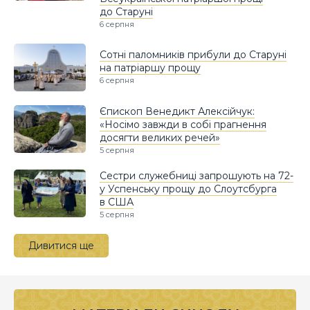
до Старуні
6 серпня
Сотні паломників прибули до Старуні
на патріаршу прощу
6 серпня
Єпископ Венедикт Алексійчук:
«Носімо завжди в собі прагнення
досягти великих речей»
5 серпня
Сестри служебниці запрошують на 72-
у Успенську прощу до Слоутсбурга
в США
5 серпня
Дивитися ще