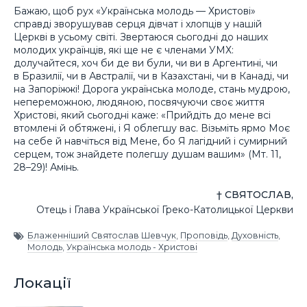
Бажаю, щоб рух «Українська молодь — Христові»
справді зворушував серця дівчат і хлопців у нашій
Церкві в усьому світі. Звертаюся сьогодні до наших
молодих українців, які ще не є членами УМХ:
долучайтеся, хоч би де ви були, чи ви в Аргентині, чи
в Бразилії, чи в Австралії, чи в Казахстані, чи в Канаді, чи
на Запоріжжі! Дорога українська молоде, стань мудрою,
непереможною, людяною, посвячуючи своє життя
Христові, який сьогодні каже: «Прийдіть до мене всі
втомлені й обтяжені, і Я облегшу вас. Візьміть ярмо Моє
на себе й навчіться від Мене, бо Я лагідний і сумирний
серцем, тож знайдете полегшу душам вашим» (Мт. 11,
28–29)! Амінь.
† СВЯТОСЛАВ,
Отець і Глава Української Греко-Католицької Церкви
Блаженніший Святослав Шевчук
,
Проповідь
,
Духовність
,
Молодь
,
Українська молодь - Христові
Локації