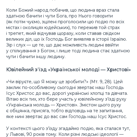
Коли Божий народ побачив, що людина враз стала
здатною бачити і чути Бога, про Нього говорити
(як потім чуємо, зцілені проголосили цю подію по всіх
містах і околицях юдейських), то пережив той страх
і трепет, який відчував щоразу, коли ставав свідком
великих діл, що їх Господь Бог виявляв в історії Ізраїлю.
Зір і слух — це те, що дає можливість людині ввійти
у спілкування з Богом, і лише тоді людина стає здатною
чути і бачити іншу людину.
Ювілейний з’їзд «Української молоді — Христові»
«Чи віруєте, що Я можу це зробити?» (Мт. 9, 28). Цей
заклик по-особливому сьогодні звертає наш Господь
Ісус Христос до вас, дорогі українські хлопці та дівчата.
Вітаю всіх тих, хто бере участь у ювілейному з’їзді руху
«Українська молодь — Христові». Змістом цього руху
є обіцянка, присяга, тобто відповідь на те запитання,
яке нині звертає до вас сам Господь наш Ісус Христос.
У контексті цього з’їзду згадаймо подію, яка сталася тут,
у Львові, 90 років тому. Коли різні людські ідеології —