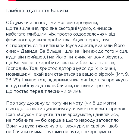
Глибша здатність бачити
Обдумуючи ці події, ми можемо зрозуміти,
що те зцілення, про яке сьогодні чуємо, є чимось
набагато глибшим, ніж просто оздоровленням від
фізичної вади чи хвороби тіла. Адже перед тим
як прозріти, сліпці впізнали Ісуса Христа, визнали Його
сином Давида. Ба більше, ішли за Ним аж до того місця,
куди він прийшов, і на Його питання, чи вони вірують,
що Він може це зробити, сказали без вагань: «Так,
Господи!». Тоді Христос доторкнувся до їхніх очей,
мовивши: «Нехай вам станеться за вашою вірою!» (Мт. 9,
28–29). І лише тоді відкрилися їхні очі. Ідеться про якусь
іншу, глибшу здатність бачити, не тільки про те,
що постає перед тілесними очима.
Про таку духовну сліпоту чи німоту (ми б це могли
сьогодні назвати духовним аутизмом) говорить пророк
Ісая: «Слухом почуєте, та не зрозумієте, і дивлячись,
не побачите, — бо серце в цього народу затовстіло.
Вони на вуха тяжко чують і зажмурили свої очі, щоб
не бачити очима, і вухами не чути, і не зрозуміти