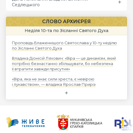
Седлецького
СЛОВО АРХИЄРЕЯ
Неділя 10-та по Зісланні Святого Духа
Проповідь Блаженнішого Святослава у 10-ту неділю
по Зісланні Святого Духа
Владика Діонісій Ляхович: «Віра — це динамізм, який
потрібно безнастанно збільшувати, бо небезпека
її втратити завжди присутня»
«Віра, яка не знає сили хреста, є невірою
і лукавством», — владика Ярослав Приріз