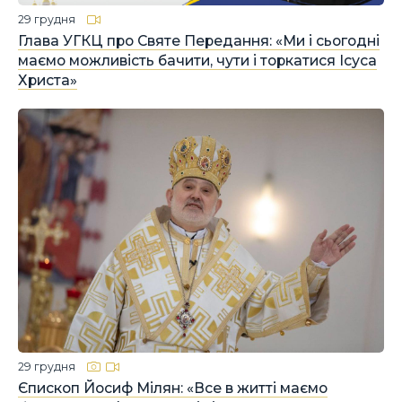
29 грудня
Глава УГКЦ про Святе Передання: «Ми і сьогодні
маємо можливість бачити, чути і торкатися Ісуса
Христа»
29 грудня
Єпископ Йосиф Мілян: «Все в житті маємо