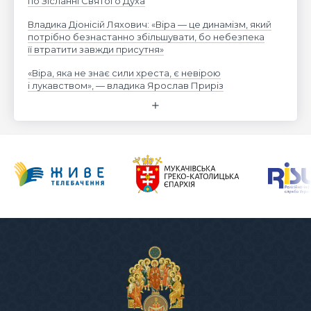
по Зісланні Святого Духа
Владика Діонісій Ляхович: «Віра — це динамізм, який
потрібно безнастанно збільшувати, бо небезпека
її втратити завжди присутня»
«Віра, яка не знає сили хреста, є невірою
і лукавством», — владика Ярослав Приріз