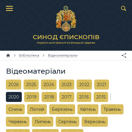
СИНОД ЄПИСКОПІВ
Української Греко-Католицької Церкви
Бібліотека
Відеоматеріали
Відеоматеріали
2026
2025
2024
2023
2022
2021
2020
2019
2018
2017
2016
2015
Січень
Лютий
Березень
Квітень
Травень
Червень
Липень
Серпень
Вересень