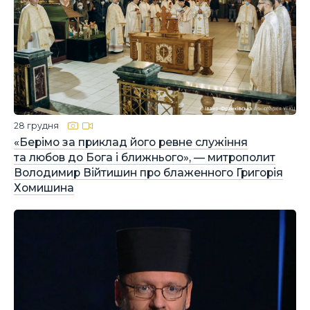
28 грудня
«Берімо за приклад його ревне служіння
та любов до Бога і ближнього», — митрополит
Володимир Війтишин про блаженного Григорія
Хомишина