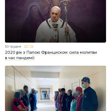
30 грудня
2020 рік з Папою Франциском: сила молитви
в час пандемії