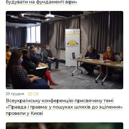
будувати на фундаменті віри»
29 грудня
Всеукраїнську конференцію присвячену темі
«Правда і травма: у пошуках шляхів до зцілення»
провели у Києві