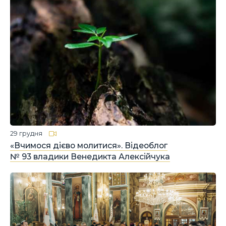
29 грудня
«Вчимося дієво молитися». Відеоблог
№ 93 владики Венедикта Алексійчука