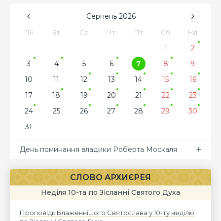
Серпень
2026
Пн
Вт
Ср
Чт
Пт
Сб
Нд
1
2
3
4
5
6
7
8
9
10
11
12
13
14
15
16
17
18
19
20
21
22
23
24
25
26
27
28
29
30
31
День поминання владики Роберта Москаля
СЛОВО АРХИЄРЕЯ
Неділя 10-та по Зісланні Святого Духа
Проповідь Блаженнішого Святослава у 10-ту неділю