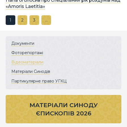
Папа оголосив про спеціальний рік роздумів над
«Amoris Laetitia»
1
2
3
…
Документи
Фоторепортажі
Відеоматеріали
Матеріали Синодів
Партикулярне право УГКЦ
МАТЕРІАЛИ СИНОДУ
ЄПИСКОПІВ 2026