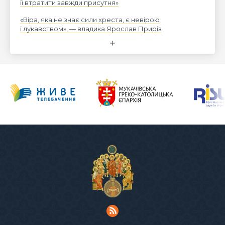
її втратити завжди присутня»
«Віра, яка не знає сили хреста, є невірою
і лукавством», — владика Ярослав Приріз