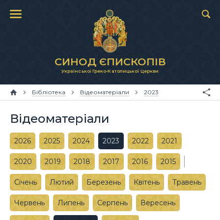
СИНОД ЄПИСКОПІВ
Української Греко-Католицької Церкви
Бібліотека
Відеоматеріали
2023
Відеоматеріали
2026
2025
2024
2023
2022
2021
2020
2019
2018
2017
2016
2015
Січень
Лютий
Березень
Квітень
Травень
Червень
Липень
Серпень
Вересень