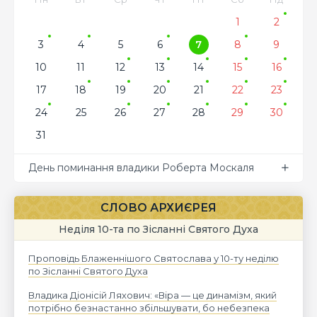
1
2
3
4
5
6
7
8
9
10
11
12
13
14
15
16
17
18
19
20
21
22
23
24
25
26
27
28
29
30
31
День поминання владики Роберта Москаля
СЛОВО АРХИЄРЕЯ
Неділя 10-та по Зісланні Святого Духа
Проповідь Блаженнішого Святослава у 10-ту неділю
по Зісланні Святого Духа
Владика Діонісій Ляхович: «Віра — це динамізм, який
потрібно безнастанно збільшувати, бо небезпека