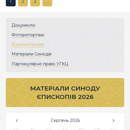
1
2
3
…
Документи
Фоторепортажі
Відеоматеріали
Матеріали Синодів
Партикулярне право УГКЦ
МАТЕРІАЛИ СИНОДУ
ЄПИСКОПІВ 2026
Серпень
2026
Пн
Вт
Ср
Чт
Пт
Сб
Нд