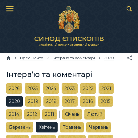
СИНОД ЄПИСКОПІВ
Української Греко-Католицької Церкви
Прес-центр
Інтерв’ю та коментарі
2020
Інтерв’ю та коментарі
2026
2025
2024
2023
2022
2021
2020
2019
2018
2017
2016
2015
2014
2012
2011
Січень
Лютий
Березень
Квітень
Травень
Червень