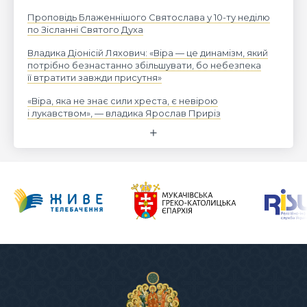
Проповідь Блаженнішого Святослава у 10-ту неділю
по Зісланні Святого Духа
Владика Діонісій Ляхович: «Віра — це динамізм, який
потрібно безнастанно збільшувати, бо небезпека
її втратити завжди присутня»
«Віра, яка не знає сили хреста, є невірою
і лукавством», — владика Ярослав Приріз