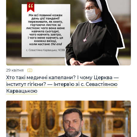
29 квітня
Хто такі медичні капелани? І чому Церква —
інститут гігієни? — Інтерв’ю зі с. Севастіяною
Карвацькою