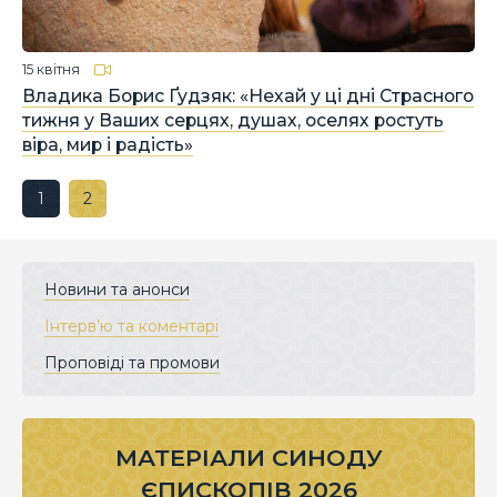
15 квітня
Владика Борис Ґудзяк: «Нехай у ці дні Страсного
тижня у Ваших серцях, душах, оселях ростуть
віра, мир і радість»
1
2
Новини та анонси
Інтерв’ю та коментарі
Проповіді та промови
МАТЕРІАЛИ СИНОДУ
ЄПИСКОПІВ 2026