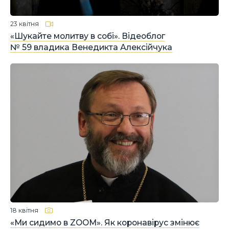
23 квітня
«Шукайте молитву в собі». Відеоблог
№ 59 владика Венедикта Алексійчука
18 квітня
«Ми сидимо в ZOOM». Як коронавірус змінює