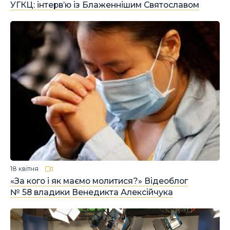
УГКЦ: інтерв’ю із Блаженнішим Святославом
18 квітня
«За кого і як маємо молитися?» Відеоблог
№ 58 владики Венедикта Алексійчука