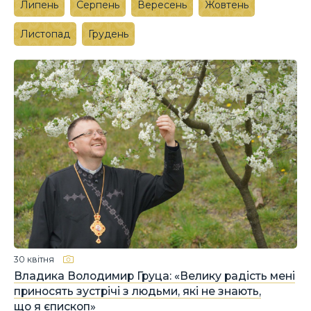
Липень
Серпень
Вересень
Жовтень
Листопад
Грудень
30 квітня
Владика Володимир Груца: «Велику радість мені
приносять зустрічі з людьми, які не знають,
що я єпископ»