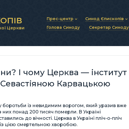
ОПІВ
Прес-центр
Синод Єпископів
Голова Синоду
Секретар Синоду
кої Церкви
Новини та анонси
Статут Синоду Єписко
Інтерв’ю та коментарі
Регламент Синоду Єп
Проповіді та промови
Положення про Голов
Молитовне прикликанн
Синодальні органи
Секретаріат Синоду
Контактна інформація
ани? І чому Церква — інститут
с. Севастіяною Карвацькою
 боротьби із невидимим ворогом, який уразив вже
з них понад 200 тисяч померли. В Україні
ставились до вічності. Церква в Україні пліч-о-пліч
 із цією смертельною хворобою.