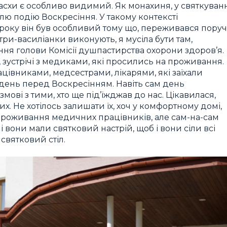
Пасхи є особливо видимий. Як монахиня, у святкуван
ю подію Воскресіння. У такому контексті
 року він був особливий тому що, переживався поруч
ри-василіанки виконують, я мусіла бути там,
ння голови Комісії душпастирства охорони здоров’я.
ах, зустрічі з медиками, які просились на проживання.
івниками, медсестрами, лікарями, які заїхали
ень перед Воскресінням. Навіть сам день
ові з тими, хто ще під’їжджав до нас. Цікавилася,
их. Не хотілось залишати їх, хоч у комфортному домі,
проживання медичних працівників, але сам-на-сам
б і вони мали святковий настрій, щоб і вони сіли всі
 святковий стіл.