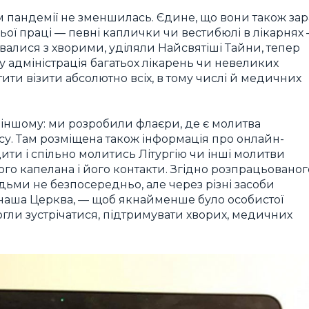
м пандемії не зменшилась. Єдине, що вони також зар
ьої праці — певні каплички чи вестибюлі в лікарнях
валися з хворими, уділяли Найсвятіші Тайни, тепер
у адміністрація багатьох лікарень чи невеликих
ти візити абсолютно всіх, в тому числі й медичних
-іншому: ми розробили флаєри, де є молитва
су. Там розміщена також інформація про онлайн-
ти і спільно молитись Літургію чи інші молитви
ого капелана і його контакти. Згідно розпрацьованог
дьми не безпосередньо, але через різні засоби
ає наша Церква, — щоб якнайменше було особистої
огли зустрічатися, підтримувати хворих, медичних