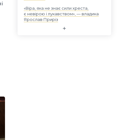
ні
«Віра, яка не знає сили хреста,
є невірою і лукавством», — владика
Ярослав Приріз