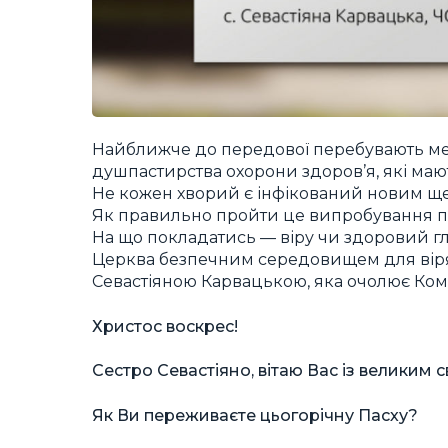
Найближче до передової перебувають мед
душпастирства охорони здоров’я, які маю
Не кожен хворий є інфікований новим ще
Як правильно пройти це випробування 
На що покладатись — віру чи здоровий глу
Церква безпечним середовищем для вірян?
Севастіяною Карвацькою, яка очолює Комі
Христос воскрес!
Сестро Севастіяно, вітаю Вас із великим 
Як Ви переживаєте цьогорічну Пасху?