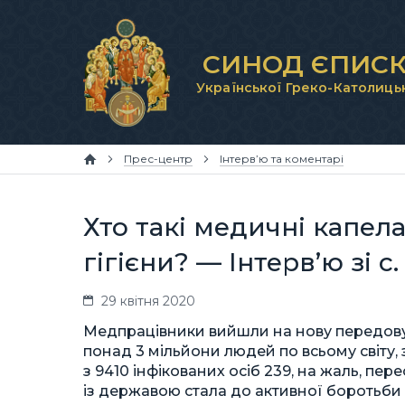
СИНОД ЄПИСК
Української Греко-Католиць
Прес-центр
Інтерв’ю та коментарі
Хто такі медичні капел
гігієни? — Інтерв’ю зі 
29 квітня 2020
Медпрацівники вийшли на нову передову
понад 3 мільйони людей по всьому світу, 
з 9410 інфікованих осіб 239, на жаль, пере
із державою стала до активної боротьби