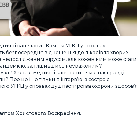
ичні капелани і Комісія УГКЦ у справах
ть безпосереднє відношення до лікарів та хворих.
 недослідженим вірусом, але кожен ним може стати
пандемією, залишившись неураженим?
зд? Хто такі медичні капелани, і чи є насправді
 Про це і не тільки в інтерв’ю із сестрою
сію УГКЦ у справах душпастирства охорони здоров’я
святом Христового Воскресіння.