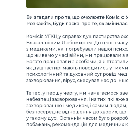
Ви згадали про те, що очолюєте Комісію 
Розкажіть, будь ласка, про те, як змінилас
Комісія УГКЦ у справах душпастирства ох
Блаженнішим Любомиром. До цього часу у
з медиками, які потребували нашої психол
що живемо у часі війни, ми працювали з 
Багато працювали з особами, які втратил
як душпастирі мають поводитись у тих чи 
психологічний та духовний супровід меди
захворювання, вірус, скерував нас до іншо
Тепер, у першу чергу, ми намагаємося зве
небезпеці захворювання, і на тих, які вже
захворюванню і медикам, і самим людям,
безпосереднє відношення до хворих, що 
у такому дусі. Останнім часом було розро
побажань, рекомендацій для медичних кап