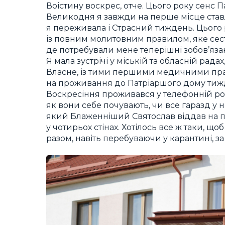
Воістину воскрес, отче. Цього року сенс 
Великодня я завжди на перше місце ставл
я переживала і Страсний тиждень. Цього
із повним молитовним правилом, яке сест
де потребували мене теперішні зобов’яза
Я мала зустрічі у міській та обласній рад
Власне, із тими першими медичними прац
на проживання до Патріаршого дому тижд
Воскресіння проживався у телефонній розм
як вони себе почувають, чи все гаразд у н
який Блаженніший Святослав віддав на 
у чотирьох стінах. Хотілось все ж таки, що
разом, навіть перебуваючи у карантині, за