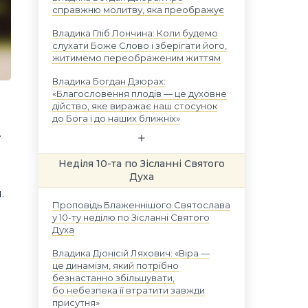
справжню молитву, яка преображує
Владика Гліб Лончина: Коли будемо
слухати Боже Слово і зберігати його,
житимемо переображеним життям
Владика Богдан Дзюрах:
«Благословення плодів — це духовне
дійство, яке виражає наш стосунок
до Бога і до наших ближніх»
.
Неділя 10-та по Зісланні Святого
Духа
.
Проповідь Блаженнішого Святослава
у 10-ту неділю по Зісланні Святого
Духа
Владика Діонісій Ляхович: «Віра —
це динамізм, який потрібно
безнастанно збільшувати,
бо небезпека її втратити завжди
присутня»