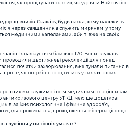
лужіння, як провідувати хворих, як уділяти Найсвятіші
медпрацівників. Скажіть, будь ласка, кому належить
омісія через священників служить мирянам, у тому
ється медичними капеланами, аби ті вже на своїх
анів. Їх налічується близько 120. Вони служать
ми проводили двотижневі реколекції для понад
ігалися початки захворювання, вже лунали питання в
 про те, як потрібно поводитись у тих чи інших
через них ми служимо і всім медичним працівникам.
 до антикризового центру УГКЦ, маю ще додаткові
ів, за їхнє психологічне і фізичне здоров’я,
єкти для проживання, проходження обсервації тощо.
нє служіння у нинішніх умовах?