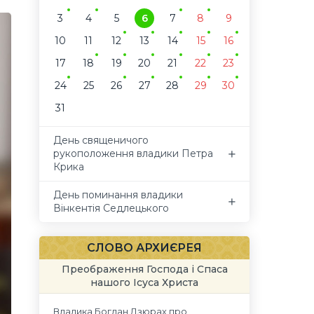
3
4
5
6
7
8
9
10
11
12
13
14
15
16
17
18
19
20
21
22
23
24
25
26
27
28
29
30
31
День священичого
рукоположення владики Петра
Крика
День поминання владики
Вінкентія Седлецького
СЛОВО АРХИЄРЕЯ
Преображення Господа і Спаса
нашого Ісуса Христа
Владика Богдан Дзюрах про