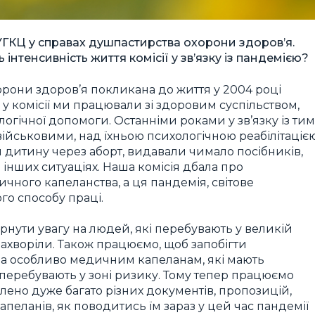
УГКЦ у справах душпастирства охорони здоров’я.
ь інтенсивність життя комісії у зв’язку із пандемією?
орони здоров’я покликана до життя у 2004 році
 комісії ми працювали зі здоровим суспільством,
огічної допомоги. Останніми роками у зв’язку із тим
військовими, над їхньою психологічною реабілітацією
и дитину через аборт, видавали чимало посібників,
інших ситуаціях. Наша комісія дбала про
чного капеланства, а ця пандемія, світове
го способу праці.
рнути увагу на людей, які перебувають у великій
 захворіли. Також працюємо, щоб запобігти
 а особливо медичним капеланам, які мають
перебувають у зоні ризику. Тому тепер працюємо
блено дуже багато різних документів, пропозицій,
еланів, як поводитись їм зараз у цей час пандемії