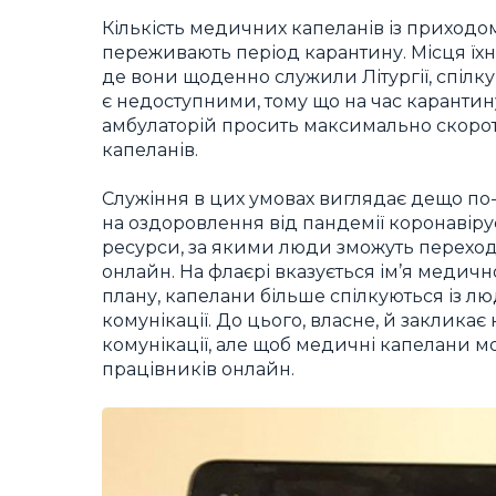
Кількість медичних капеланів із приходо
переживають період карантину. Місця їхн
де вони щоденно служили Літургії, спілку
є недоступними, тому що на час карантин
амбулаторій просить максимально скороти
капеланів.
Служіння в цих умовах виглядає дещо по
на оздоровлення від пандемії коронавіру
ресурси, за якими люди зможуть переходи
онлайн. На флаєрі вказується ім’я медичн
плану, капелани більше спілкуються із лю
комунікації. До цього, власне, й заклик
комунікації, але щоб медичні капелани м
працівників онлайн.