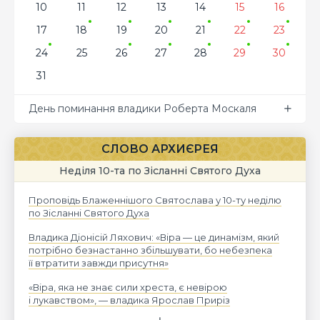
10
11
12
13
14
15
16
17
18
19
20
21
22
23
24
25
26
27
28
29
30
31
День поминання владики Роберта Москаля
СЛОВО АРХИЄРЕЯ
Неділя 10-та по Зісланні Святого Духа
Проповідь Блаженнішого Святослава у 10-ту неділю
по Зісланні Святого Духа
Владика Діонісій Ляхович: «Віра — це динамізм, який
потрібно безнастанно збільшувати, бо небезпека
її втратити завжди присутня»
«Віра, яка не знає сили хреста, є невірою
і лукавством», — владика Ярослав Приріз