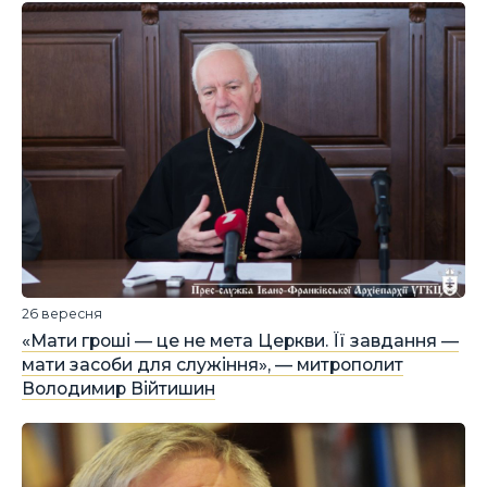
26 вересня
«Мати гроші — це не мета Церкви. Її завдання —
мати засоби для служіння», — митрополит
Володимир Війтишин