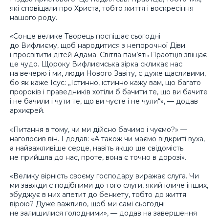
які сповіщали про Христа, тобто життя і воскресіння
нашого роду.
«Сонце велике Творець поспішає сьогодні
до Вифлиєму, щоб народитися з непорочної Діви
і просвітити дітей Адама. Світла пам’ять Праотців звіщає
це чудо. Щороку Вифлиємська зірка скликає нас
на вечерю і ми, люди Нового Завіту, є дуже щасливими,
бо як каже Ісус: „Істинно, істинно кажу вам, що багато
пророків і праведників хотіли б бачити те, що ви бачите
і не бачили і чути те, що ви чуєте і не чули“», — додав
архиєрей.
«Питання в тому, чи ми дійсно бачимо і чуємо?» —
наголосив він. І додав: «А також чи маємо відкриті вуха,
а найважливіше серце, навіть якщо ще свідомість
не прийшла до нас, проте, вона є точно в дорозі».
«Велику вірність своєму господару виражає слуга. Чи
ми завжди є подібними до того слуги, який кличе інших,
збуджує в них апетит до бенкету, тобто до життя
вірою? Дуже важливо, щоб ми самі сьогодні
не залишилися голодними», — додав на завершення