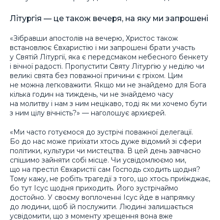
Літургія — це також вечеря, на яку ми запрошені
«Зібравши апостолів на вечерю, Христос також
встановлює Євхаристію і ми запрошені брати участь
у Святій Літургії, яка є передсмаком небесного бенкету
і вічної радості. Пропустити Святу Літургію у неділю чи
великі свята без поважної причини є гріхом. Цим
не можна легковажити. Якщо ми не знайдемо для Бога
кілька годин на тиждень, чи не знайдемо часу
на молитву і нам з ним нецікаво, тоді як ми хочемо бути
з ним цілу вічність?» — наголошує архиєрей.
«Ми часто готуємося до зустрічі поважної делегації.
Бо до нас може приїхати хтось дуже відомий зі сфери
політики, культури чи мистецтва. В цей день завчасно
спішимо зайняти собі місце. Чи усвідомлюємо ми,
що на престіл Євхаристії сам Господь сходить щодня?
Тому кажу, не робіть трагедії з того, що хтось приїжджає,
бо тут Ісус щодня приходить. Його зустрічаймо
достойно. У своєму воплоченні Ісус йде в напрямку
до людини, щоб їй послужити. Людині залишається
усвідомити, що з моменту хрещення вона вже