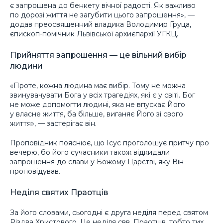
є запрошена до бенкету вічної радості. Як важливо
по дорозі життя не загубити цього запрошення», —
додав преосвященний владика Володимир Груца,
єпископ-помічник Львівської архиєпархії УГКЦ.
Прийняття запрошення — це вільний вибір
людини
«Проте, кожна людина має вибір. Тому не можна
звинувачувати Бога у всіх трагедіях, які є у світі. Бог
не може допомогти людині, яка не впускає Його
у власне життя, ба більше, виганяє Його зі свого
життя», — застерігає він.
Проповідник пояснює, що Ісус проголошує притчу про
вечерю, бо його сучасники також відкидали
запрошення до слави у Божому Царстві, яку Він
проповідував.
Неділя святих Праотців
За його словами, сьогодні є друга неділя перед святом
Різдва Христового. Це неділя свв. Праотців, тобто тих,