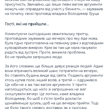
присутність. Звичайно, що лише певні вагомі аргументи
можуть нас оправдати від участі у бенкеті», — зауважив
на початку своєї проповіді владика Володимир Груца.
Гості, які не прийшли…
Коментуючи сьогоднішню євангельську притчу,
проповідник зауважив, що вечеря, про яку йде мова,
була гідно приготовлена на певному рівні з відповідним
кулінарійним виміром. Крім їжі там ще мала панувати
радість від зустрічі. Проте, виникла проблема,
бо не прийшли запрошені люди.
За його словами, ще більше дивує реакція людей. Адже
вони втрачають великий шанс потрапити на вечерю,
бо ставлять будень вище від свята. Подають аргументи:
хтось купив поле, інший волів, а третій — одружився.
Це ніби не є аж такі вагомі аргументи. У притчі
наголошується, що ніхто зі запрошених не зміг
скоштувати вечері. Це логічно, каже владика
Володимир, бо щоб її з’їсти треба докласти
щонайменше зусиль, щоб на цю вечерю прийти. Тоді
не було такого сервісу доставки, як є сьогодні.