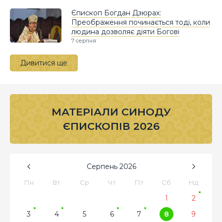
Єпископ Богдан Дзюрах:
Преображення починається тоді, коли
людина дозволяє діяти Богові
7 серпня
Дивитися ще
МАТЕРІАЛИ СИНОДУ
ЄПИСКОПІВ 2026
Серпень
2026
Пн
Вт
Ср
Чт
Пт
Сб
Нд
1
2
3
4
5
6
7
8
9