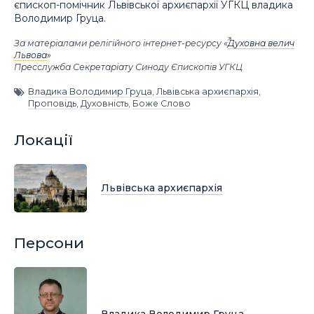
єпископ-помічник Львівської архиєпархії УГКЦ владика
Володимир Груца.
За матеріалами релігійного інтернет-ресурсу «
Духовна велич
Львова
»
Пресслужба Секретаріату Синоду Єпископів УГКЦ
Владика Володимир Груца
,
Львівська архиєпархія
,
Проповідь
,
Духовність
,
Боже Слово
Локації
Львівська архиєпархія
Персони
Владика Володимир Груца