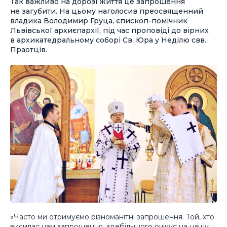
Так важливо на дорозі життя це запрошення
не загубити. На цьому наголосив преосвященний
владика Володимир Груца, єпископ-помічник
Львівської архиєпархії, під час проповіді до вірних
в архикатедральному соборі Св. Юра у Неділю свв.
Праотців.
«Часто ми отримуємо різноманітні запрошення. Той, хто
висилає нам запрошення, здебільшого очікує на нашу