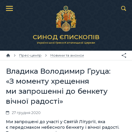
СИНОД ЄПИСКОПІВ
Української Греко-Католицької Церкви
Прес-центр
Новини та анонси
Владика Володимир Груца:
«З моменту хрещення
ми запрошенні до бенкету
вічної радості»
27 грудня 2020
Ми запрошені до участі у Святій Літургії, яка
є передсмаком небесного бенкету і вічної радості.