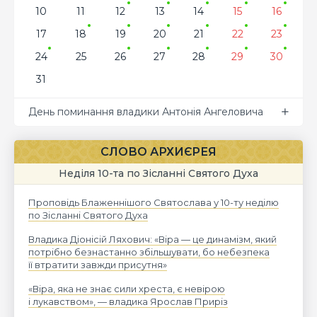
10
11
12
13
14
15
16
17
18
19
20
21
22
23
24
25
26
27
28
29
30
31
День поминання владики Антонія Ангеловича
СЛОВО АРХИЄРЕЯ
Неділя 10-та по Зісланні Святого Духа
Проповідь Блаженнішого Святослава у 10-ту неділю
по Зісланні Святого Духа
Владика Діонісій Ляхович: «Віра — це динамізм, який
потрібно безнастанно збільшувати, бо небезпека
її втратити завжди присутня»
«Віра, яка не знає сили хреста, є невірою
і лукавством», — владика Ярослав Приріз