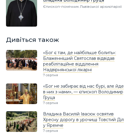
Єпископ-помічник Львівської архиєпархії
Дивіться також
«Бог є там, де найбільше болить»:
Блаженніший Святослав відвідав
реабілітаційне відділення
Надвірнянської лікарні
7 серпня
«Бог не забирає від нас бурі, але йде
в них з нами», — єпископ Володимир
Груца
7 серпня
Владика Василій Івасюк освятив
Хресну дорогу в урочищі Товстий Діл
у Яремче
7 серпня