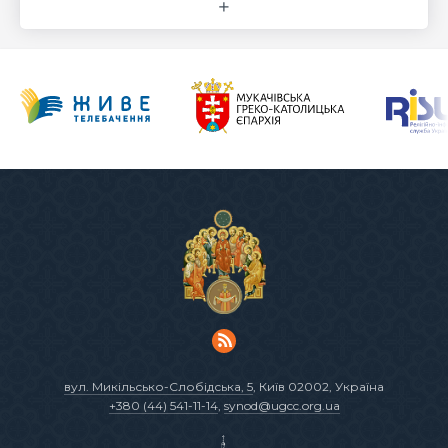
вул. Микільсько-Слобідська, 5
, Київ 02002, Україна
+380 (44) 541-11-14
,
synod@ugcc.org.ua