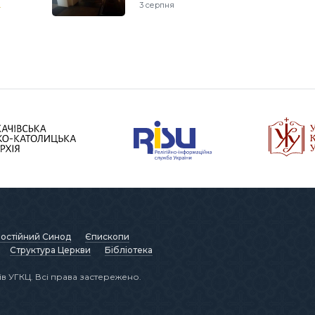
м
3 серпня
остійний Синод
Єпископи
Структура Церкви
Бібліотека
в УГКЦ. Всі права застережено.