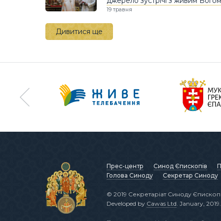
джерело зустрічі з живим Бого
19 травня
Дивитися ще
Прес-центр
Синод Єпископів
П
Голова Синоду
Секретар Синоду
© 2019 Секретаріат Синоду Єпископі
Developed by
Cawas Ltd
. January, 2019.