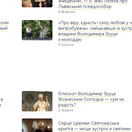
знищення», — о. Іван Гобела про
Львівський псевдособор
9 березня
коли
«Про віру, єдність і силу любові у 
ожий
випробувань»: найцікавіше зі зустр
владики Володимира Груци
з молоддю
11 серпня
Єпископ Володимир Груца:
та
Вознесіння Господнє — сум чи
а
радість?
2 червня
Серце Церкви: Святоюрська
крипта — місце зустрічі зі святими