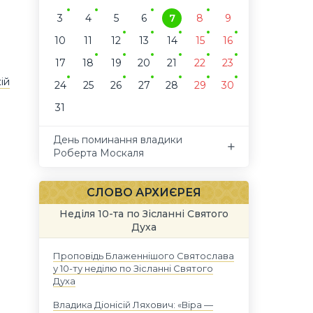
3
4
5
6
7
8
9
10
11
12
13
14
15
16
17
18
19
20
21
22
23
ій
24
25
26
27
28
29
30
31
День поминання владики
Роберта Москаля
СЛОВО АРХИЄРЕЯ
Неділя 10-та по Зісланні Святого
Духа
Проповідь Блаженнішого Святослава
у 10-ту неділю по Зісланні Святого
Духа
Владика Діонісій Ляхович: «Віра —