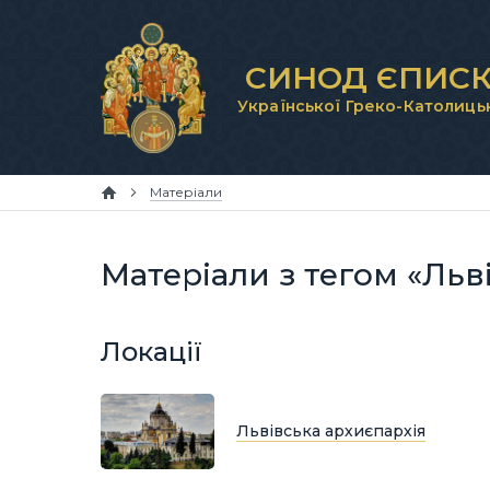
СИНОД ЄПИСК
Української Греко-Католиць
Матеріали
Матеріали з тегом «Льв
Локації
Львівська архиєпархія