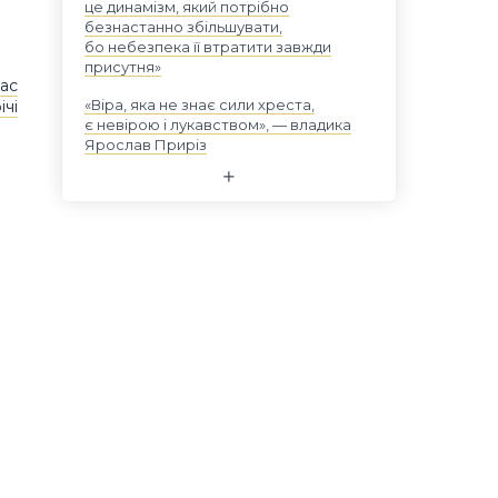
це динамізм, який потрібно
безнастанно збільшувати,
бо небезпека її втратити завжди
присутня»
час
«Віра, яка не знає сили хреста,
ічі
є невірою і лукавством», — владика
Ярослав Приріз