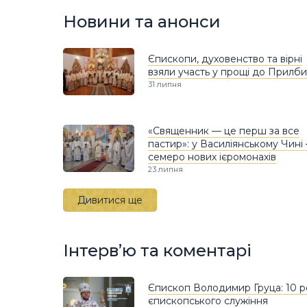
Новини та анонси
Єпископи, духовенство та вірні
взяли участь у прощі до Прилб
31 липня
«Священник — це перш за все
пастир»: у Василіянському Чині
семеро нових ієромонахів
23 липня
Дивитися ще
Інтерв’ю та коментарі
Єпископ Володимир Груца: 10 р
єпископського служіння