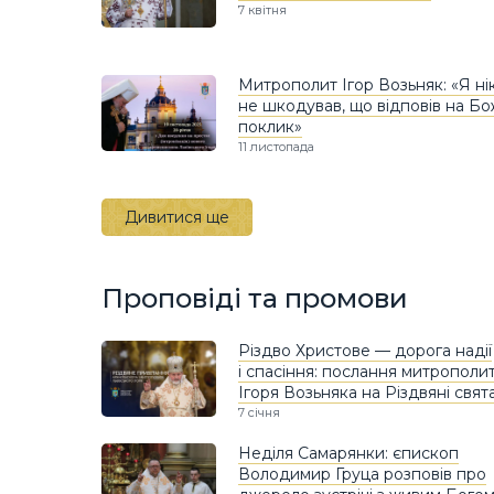
7 квітня
Митрополит Ігор Возьняк: «Я ні
не шкодував, що відповів на Б
поклик»
11 листопада
Дивитися ще
Проповіді та промови
Різдво Христове — дорога надії
і спасіння: послання митрополи
Ігоря Возьняка на Різдвяні свят
7 січня
Неділя Самарянки: єпископ
Володимир Груца розповів про