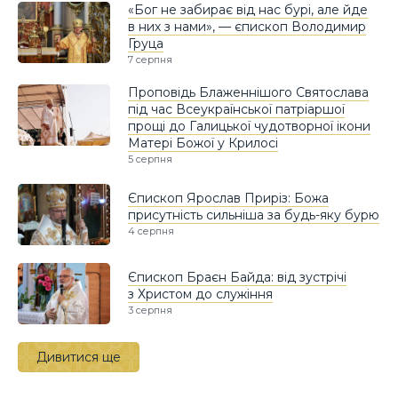
«Бог не забирає від нас бурі, але йде
в них з нами», — єпископ Володимир
Груца
7 серпня
Проповідь Блаженнішого Святослава
під час Всеукраїнської патріаршої
прощі до Галицької чудотворної ікони
Матері Божої у Крилосі
5 серпня
Єпископ Ярослав Приріз: Божа
присутність сильніша за будь-яку бурю
4 серпня
Єпископ Браєн Байда: від зустрічі
з Христом до служіння
3 серпня
Дивитися ще