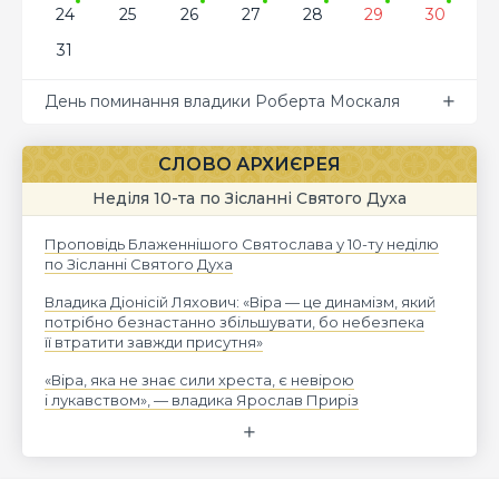
24
25
26
27
28
29
30
31
День поминання владики Роберта Москаля
СЛОВО АРХИЄРЕЯ
Неділя 10-та по Зісланні Святого Духа
Проповідь Блаженнішого Святослава у 10-ту неділю
по Зісланні Святого Духа
Владика Діонісій Ляхович: «Віра — це динамізм, який
потрібно безнастанно збільшувати, бо небезпека
її втратити завжди присутня»
«Віра, яка не знає сили хреста, є невірою
і лукавством», — владика Ярослав Приріз