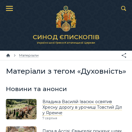
СИНОД ЄПИСКОПІВ
Української Греко-Католицької Церкви
Матеріали
Матеріали з тегом «Духовність»
Новини та анонси
Владика Василій Івасюк освятив
Хресну дорогу в урочищі Товстий Діл
у Яремче
7 серпня
Папа в Ассізі: Євангеліє показує шлях