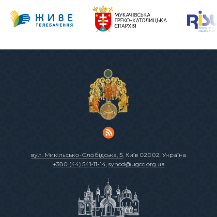
вул. Микільсько-Слобідська, 5
, Київ 02002, Україна
+380 (44) 541-11-14
,
synod@ugcc.org.ua