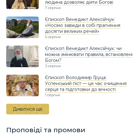
людина дозволяє діяти Богові
7 серпня
Єпископ Венедикт Алексійчук:
«Носімо завжди в собі прагнення
досягти великих речей»
5 серпня
Єпископ Венедикт Алексійчук: чи
можна змінювати правила, встановлені
Богом?
3 серпня
Єпископ Володимир Груца:
Успенський піст — це час очищення
серця та підготовки до вічності
1 серпня
Дивитися ще
Проповіді та промови