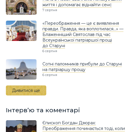
життя і допомагає віднайти сенс
7 серпня
«Переображення — це є виявлення
правди. Правда, яка воплотилася…» —
Блаженніший Святослав під час
Всеукраїнської патріаршої прощі
до Старуні
6 серпня
Сотні паломників прибули до Старуні
на патріаршу прощу
6 серпня
Дивитися ще
Інтерв’ю та коментарі
Єпископ Богдан Дзюрах:
Преображення починається тоді, коли