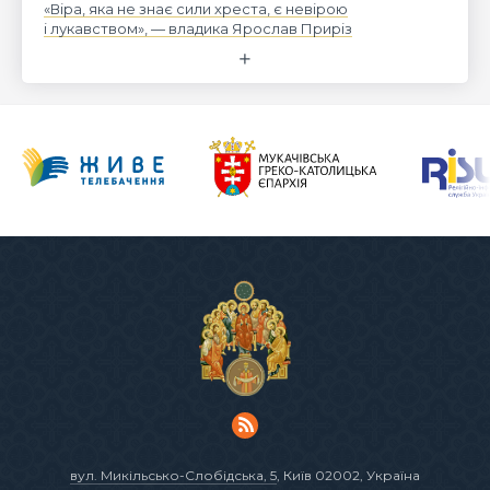
«Віра, яка не знає сили хреста, є невірою
і лукавством», — владика Ярослав Приріз
вул. Микільсько-Слобідська, 5
, Київ 02002, Україна