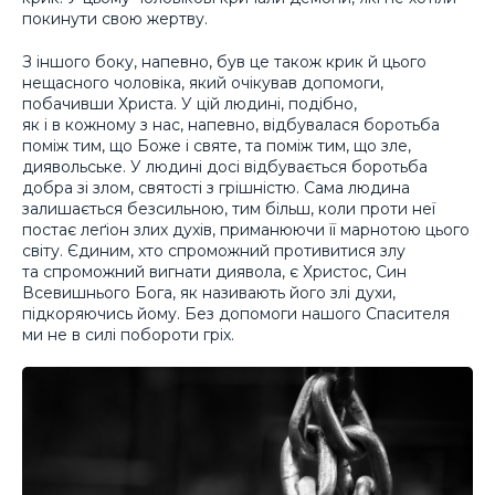
покинути свою жертву.
З іншого боку, напевно, був це також крик й цього
нещасного чоловіка, який очікував допомоги,
побачивши Христа. У цій людині, подібно,
як і в кожному з нас, напевно, відбувалася боротьба
поміж тим, що Боже і святе, та поміж тим, що зле,
диявольське. У людині досі відбувається боротьба
добра зі злом, святості з грішністю. Сама людина
залишається безсильною, тим більш, коли проти неї
постає леґіон злих духів, приманюючи її марнотою цього
світу. Єдиним, хто спроможний противитися злу
та спроможний вигнати диявола, є Христос, Син
Всевишнього Бога, як називають його злі духи,
підкоряючись йому. Без допомоги нашого Спасителя
ми не в силі побороти гріх.