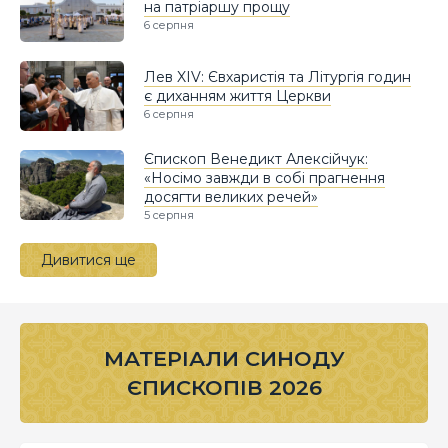
на патріаршу прощу
6 серпня
Лев XIV: Євхаристія та Літургія годин
є диханням життя Церкви
6 серпня
Єпископ Венедикт Алексійчук:
«Носімо завжди в собі прагнення
досягти великих речей»
5 серпня
Дивитися ще
МАТЕРІАЛИ СИНОДУ
ЄПИСКОПІВ 2026