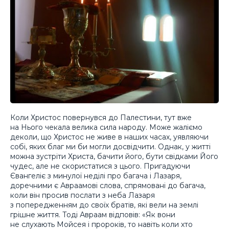
Коли Христос повернувся до Палестини, тут вже
на Нього чекала велика сила народу. Може жаліємо
деколи, що Христос не живе в наших часах, уявляючи
собі, яких благ ми би могли досвідчити. Однак, у житті
можна зустріти Христа, бачити його, бути свідками Його
чудес, але не скористатися з цього. Пригадуючи
Євангеліє з минулої неділі про багача і Лазаря,
доречними є Авраамові слова, спрямовані до багача,
коли він просив послати з неба Лазаря
з попередженням до своїх братів, які вели на землі
грішне життя. Тоді Авраам відповів: «Як вони
не слухають Мойсея і пророків, то навіть коли хто