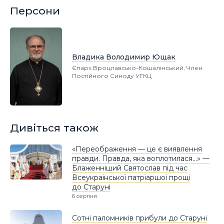
Персони
Владика Володимир Ющак
Єпарх Вроцлавсько-Кошалінський, Член
Постійного Синоду УГКЦ
Дивіться також
«Переображення — це є виявлення
правди. Правда, яка воплотилася…» —
Блаженніший Святослав під час
Всеукраїнської патріаршої прощі
до Старуні
6 серпня
Сотні паломників прибули до Старуні