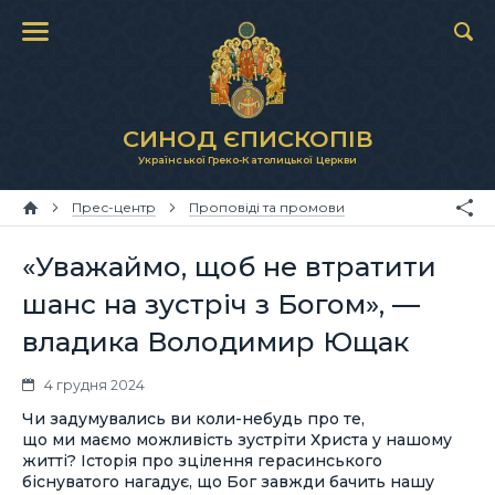
СИНОД ЄПИСКОПІВ
Української Греко-Католицької Церкви
Прес-центр
Проповіді та промови
«Уважаймо, щоб не втратити
шанс на зустріч з Богом», —
владика Володимир Ющак
4 грудня 2024
Чи задумувались ви коли-небудь про те,
що ми маємо можливість зустріти Христа у нашому
житті? Історія про зцілення герасинського
біснуватого нагадує, що Бог завжди бачить нашу