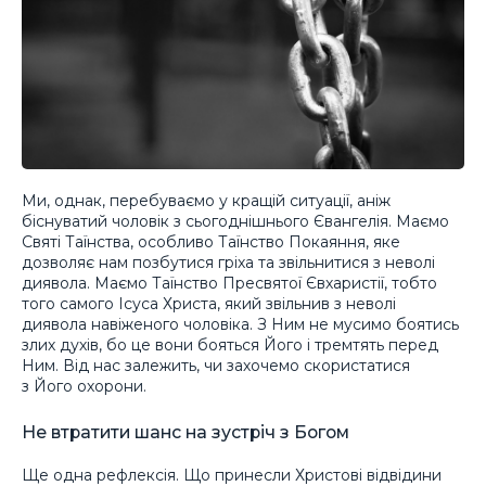
Ми, однак, перебуваємо у кращій ситуації, аніж
біснуватий чоловік з сьогоднішнього Євангелія. Маємо
Святі Таїнства, особливо Таїнство Покаяння, яке
дозволяє нам позбутися гріха та звільнитися з неволі
диявола. Маємо Таїнство Пресвятої Євхаристії, тобто
того самого Ісуса Христа, який звільнив з неволі
диявола навіженого чоловіка. З Ним не мусимо боятись
злих духів, бо це вони бояться Його і тремтять перед
Ним. Від нас залежить, чи захочемо скористатися
з Його охорони.
Не втратити шанс на зустріч з Богом
Ще одна рефлексія. Що принесли Христові відвідини