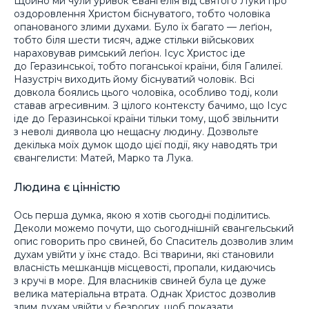
Щойно ми чули уривок Євангелія від святого Луки про
оздоровлення Христом біснуватого, тобто чоловіка
опанованого злими духами. Було їх багато — леґіон,
тобто біля шести тисяч, адже стільки військових
нараховував римський леґіон. Ісус Христос іде
до Геразинської, тобто поганської країни, біля Галилеї.
Назустріч виходить йому біснуватий чоловік. Всі
довкола боялись цього чоловіка, особливо тоді, коли
ставав агресивним. З цілого контексту бачимо, що Ісус
іде до Геразинської країни тільки тому, щоб звільнити
з неволі диявола цю нещасну людину. Дозвольте
декілька моїх думок щодо цієї події, яку наводять три
євангелисти: Матей, Марко та Лука.
Людина є цінністю
Ось перша думка, якою я хотів сьогодні поділитись.
Деколи можемо почути, що сьогоднішній євангельський
опис говорить про свиней, бо Спаситель дозволив злим
духам увійти у їхнє стадо. Всі тварини, які становили
власність мешканців місцевості, пропали, кидаючись
з кручі в море. Для власників свиней була це дуже
велика матеріальна втрата. Однак Христос дозволив
злим духам увійти у безрогих, щоб показати,