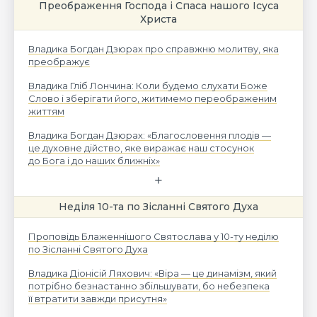
Преображення Господа і Спаса нашого Ісуса
Христа
Владика Богдан Дзюрах про справжню молитву, яка
преображує
Владика Гліб Лончина: Коли будемо слухати Боже
Слово і зберігати його, житимемо переображеним
життям
Владика Богдан Дзюрах: «Благословення плодів —
це духовне дійство, яке виражає наш стосунок
до Бога і до наших ближніх»
Неділя 10-та по Зісланні Святого Духа
Проповідь Блаженнішого Святослава у 10-ту неділю
по Зісланні Святого Духа
Владика Діонісій Ляхович: «Віра — це динамізм, який
потрібно безнастанно збільшувати, бо небезпека
її втратити завжди присутня»