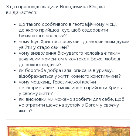
З цієї проповіді владики Володимира Ющака
ви дізнаєтеся:
що такого особливого в географічному місці,
до якого прийшов Ісус, щоб оздоровити
біснуватого чоловіка?
чому Ісус Христос послухав і дозволив злим духам
увійти у стадо свиней?
чому визволення біснуватого чоловіка є таким
важливим моментом у контексті Божої любові
до кожної людини?
як боротьба добра і зла, описана в уривку,
відображається у житті кожного християнина?
чому мешканці Геразинської країни
не скористалися з можливості прийняти Христа
у своєму житті?
які висновки ми можемо зробити для себе, щоб
не втратити шанс на зустріч з Богом у своєму
житті?