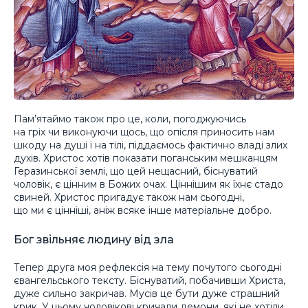
Пам’ятаймо також про це, коли, погоджуючись
на гріх чи виконуючи щось, що опісля приносить нам
шкоду на душі і на тілі, піддаємось фактично владі злих
духів. Христос хотів показати поганським мешканцям
Геразинської землі, що цей нещасний, біснуватий
чоловік, є цінним в Божих очах. Ціннішим як їхнє стадо
свиней. Христос пригадує також нам сьогодні,
що ми є цінніші, аніж всяке інше матеріальне добро.
Бог звільняє людину від зла
Тепер друга моя рефлексія на тему почутого сьогодні
євангельського тексту. Біснуватий, побачивши Христа,
дуже сильно закричав. Мусів це бути дуже страшний
крик. У цьому чоловікові кричали демони, які не хотіли