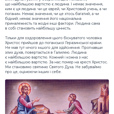
що найбільшою вартістю є людина. І немає значення,
ким є ця людина: чи це єврей, чи Христовий учень, а чи
поганин. Немає значення, чи це хтось багатий, а чи
бідний; немає значення його національна
приналежність та жодні інші фактори. Людина сама
в собі становить найбільшу цінність.
Тільки для оздоровлення цього біснуватого чоловіка
Христос прийшов до поганської Геразинської країни.
Не мав тут нічого іншого для здійснення. Прогнавши
злих духів, повертається в Галилею. Людина
є найбільшою вартістю. Кожний і кожна з нас
є найбільшою вартістю. За нас помер на хресті Христос.
Ми становимо святиню Святого Духа. Не забуваймо
про це, оцінюючи інших і себе.