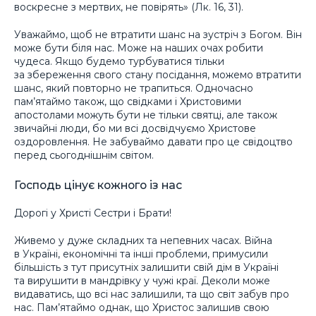
воскресне з мертвих, не повірять» (Лк. 16, 31).
Уважаймо, щоб не втратити шанс на зустріч з Богом. Він
може бути біля нас. Може на наших очах робити
чудеса. Якщо будемо турбуватися тільки
за збереження свого стану посідання, можемо втратити
шанс, який повторно не трапиться. Одночасно
пам’ятаймо також, що свідками і Христовими
апостолами можуть бути не тільки святці, але також
звичайні люди, бо ми всі досвідчуємо Христове
оздоровлення. Не забуваймо давати про це свідоцтво
перед сьогоднішнім світом.
Господь цінує кожного із нас
Дорогі у Христі Сестри і Брати!
Живемо у дуже складних та непевних часах. Війна
в Україні, економічні та інші проблеми, примусили
більшість з тут присутніх залишити свій дім в Україні
та вирушити в мандрівку у чужі краї. Деколи може
видаватись, що всі нас залишили, та що світ забув про
нас. Пам’ятаймо однак, що Христос залишив свою