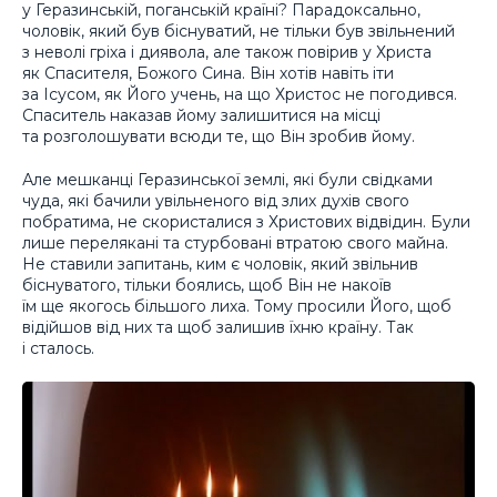
у Геразинській, поганській країні? Парадоксально,
чоловік, який був біснуватий, не тільки був звільнений
з неволі гріха і диявола, але також повірив у Христа
як Спасителя, Божого Сина. Він хотів навіть іти
за Ісусом, як Його учень, на що Христос не погодився.
Спаситель наказав йому залишитися на місці
та розголошувати всюди те, що Він зробив йому.
Але мешканці Геразинської землі, які були свідками
чуда, які бачили увільненого від злих духів свого
побратима, не скористалися з Христових відвідин. Були
лише перелякані та стурбовані втратою свого майна.
Не ставили запитань, ким є чоловік, який звільнив
біснуватого, тільки боялись, щоб Він не накоїв
їм ще якогось більшого лиха. Тому просили Його, щоб
відійшов від них та щоб залишив їхню країну. Так
і сталось.