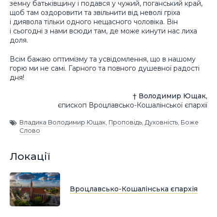
земну батьківщину і подався у чужий, поганський край,
щоб там оздоровити та звільнити від неволі гріха
і диявола тільки одного нещасного чоловіка. Він
і сьогодні з нами всюди там, де може кинути нас лиха
доля.
Всім бажаю оптимізму та усвідомлення, що в нашому
горю ми не самі. Гарного та повного душевної радості
дня!
† Володимир Ющак,
єпископ Вроцлавсько-Кошалінської єпархії
Владика Володимир Ющак
,
Проповідь
,
Духовність
,
Боже
Слово
Локації
Вроцлавсько-Кошалінська єпархія