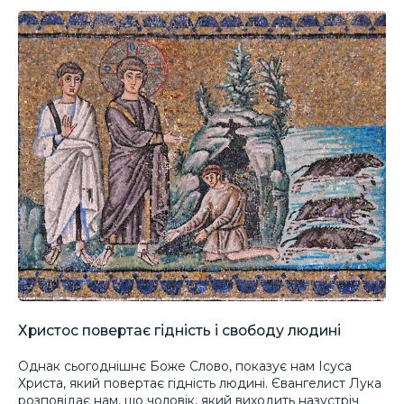
Христос повертає гідність і свободу людині
Однак сьогоднішнє Боже Слово, показує нам Ісуса
Христа, який повертає гідність людині. Євангелист Лука
розповідає нам, що чоловік, який виходить назустріч