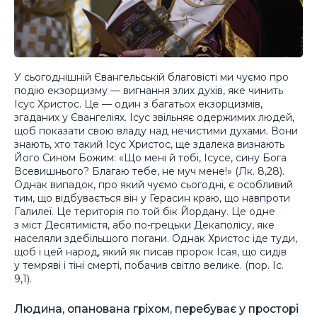
У сьогоднішній Євангельській благовісті ми чуємо про
подію екзорцизму — вигнання злих духів, яке чинить
Ісус Христос. Це — один з багатьох екзорцизмів,
згаданих у Євангеліях. Ісус звільняє одержимих людей,
щоб показати свою владу над нечистими духами. Вони
знають, хто такий Ісус Христос, ще здалека визнають
Його Сином Божим: «Що мені й тобі, Ісусе, сину Бога
Всевишнього? Благаю тебе, не муч мене!» (Лк. 8,28).
Однак випадок, про який чуємо сьогодні, є особливий
тим, що відбувається він у Герасин краю, що навпроти
Галилеї. Це територія по той бік Йордану. Це одне
з міст Десятимістя, або по-грецьки Декаполісу, яке
населяли здебільшого погани. Однак Христос іде туди,
щоб і цей народ, який як писав пророк Ісая, що сидів
у темряві і тіні смерті, побачив світло велике. (пор. Іс.
9,1).
Людина, опанована гріхом, перебуває у просторі