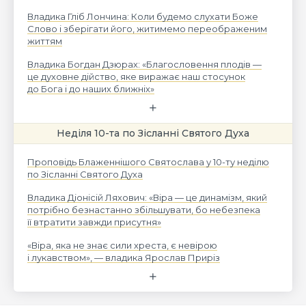
Владика Гліб Лончина: Коли будемо слухати Боже
Слово і зберігати його, житимемо переображеним
життям
Владика Богдан Дзюрах: «Благословення плодів —
це духовне дійство, яке виражає наш стосунок
до Бога і до наших ближніх»
Неділя 10-та по Зісланні Святого Духа
Проповідь Блаженнішого Святослава у 10-ту неділю
по Зісланні Святого Духа
Владика Діонісій Ляхович: «Віра — це динамізм, який
потрібно безнастанно збільшувати, бо небезпека
її втратити завжди присутня»
«Віра, яка не знає сили хреста, є невірою
і лукавством», — владика Ярослав Приріз