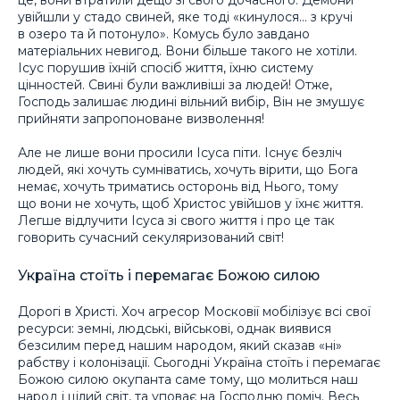
увійшли у стадо свиней, яке тоді «кинулося… з кручі
в озеро та й потонуло». Комусь було завдано
матеріальних невигод. Вони більше такого не хотіли.
Ісус порушив їхній спосіб життя, їхню систему
цінностей. Свині були важливіші за людей! Отже,
Господь залишає людині вільний вибір, Він не змушує
прийняти запропоноване визволення!
Але не лише вони просили Ісуса піти. Існує безліч
людей, які хочуть сумніватись, хочуть вірити, що Бога
немає, хочуть триматись осторонь від Нього, тому
що вони не хочуть, щоб Христос увійшов у їхнє життя.
Легше відлучити Ісуса зі свого життя і про це так
говорить сучасний секуляризований світ!
Україна стоїть і перемагає Божою силою
Дорогі в Христі. Хоч агресор Московії мобілізує всі свої
ресурси: земні, людські, військові, однак виявися
безсилим перед нашим народом, який сказав «ні»
рабству і колонізації. Сьогодні Україна стоїть і перемагає
Божою силою окупанта саме тому, що молиться наш
народ і цілий світ, та уповає на Господню поміч. Весь