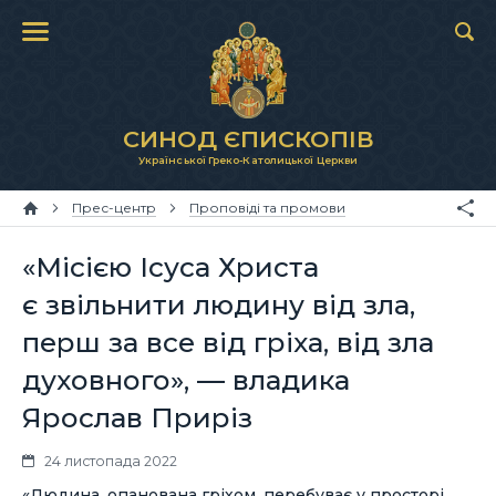
СИНОД ЄПИСКОПІВ
Української Греко-Католицької Церкви
Прес-центр
Проповіді та промови
«Місією Ісуса Христа
є звільнити людину від зла,
перш за все від гріха, від зла
духовного», — владика
Ярослав Приріз
24 листопада 2022
«Людина, опанована гріхом, перебуває у просторі