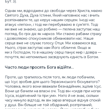
Бут. 3).
Однак ми, відроджені до свободи через Христа, маємо
Святого Духа, Духа Істини, Який наповнює нас і вчить
розпізнавати те, що керує нашим серцем. Іноді нас
атакує «легіон», і тоді ми перебуваємо в сум’ятті. Тоді
ми вже не знаємо, що робимо — пелена заступає наш
погляд, бо гріх діє як наркоз. Ми стаємо рабами страху
і дозволяємо спокусникові обманювати нас. Наше
серце вже не слухає голосу Отця. Ми ховаємося від
Нього, страх заступає нам Його обличчя. Якщо ж
ми з Господом, то в нашому серці панує мир і довіра —
почуття, які непомильно засвідчують єдність із Богом.
Часто люди просять Бога відійти…
Проте, що трапилось після того, як люди побачили,
що Ісус зробив для цього Герасинського біснуватого?
Чоловіка, якого вони вважали безнадійним, зцілив Ісус.
Вони це бачили на власні очі. Тоді він «сидів при ногах
Ісуса, зодягнений та при умі». Ніхто й не знає, скільки
часу минуло відтоді, як він зараз вперше відчув спокій
у душі. Він більше не той обідраний, розтріпаний,