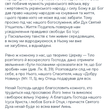
світ побачив мужність українського війська, віру
і жертовність українського народу, і силу Божу в дії. Бог
дав право нашому народові на існування та життя,
і цього права ніхто не може від нас забрати. Тому
просімо під час нашого богослужіння, аби Дух Святий
Утішитель і Життя Податель повернув нам
усвідомлення правдивої свободи. Бо Ісус
у Пасхальному таїнстві є тим живим середовищем,
в якому ми відроджуємося, в Ньому ми вже
не загублені, а віднайдені.
Рівно ж кожному з нас, що творимо Церкву — Тіло
розп’ятого й воскреслого Господа, дано отримати
звільнення і бути посланими «розказати все те, що Бог
зробив» нам (див. Лк. 8, 39). Розповідати слід не про
себе, а про Нього, нашого Спасителя, нашу «Добру
Новину» (Мт. 11, 5), яку Отець подарував для всіх.
Нехай Господь щедро благословить кожного, хто
трудиться над прославою Його Імені та вимолює
і виборює вільну Україну. А благодать Господа нашого
Ісуса Христа, і любов Бога й Отця, і причастя Святого
Духа нехай буде зо всіма вами! Амінь.