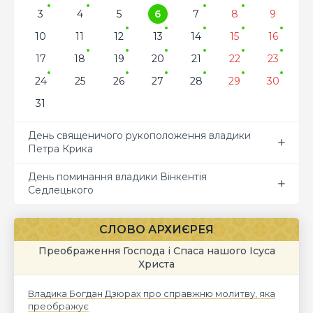
3
4
5
6
7
8
9
10
11
12
13
14
15
16
17
18
19
20
21
22
23
24
25
26
27
28
29
30
31
День священичого рукоположення владики
Петра Крика
День поминання владики Вінкентія
Седлецького
СЛОВО АРХИЄРЕЯ
Преображення Господа і Спаса нашого Ісуса
Христа
Владика Богдан Дзюрах про справжню молитву, яка
преображує