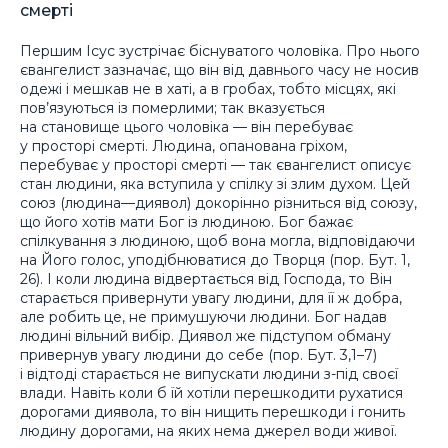
смерті
Першим Ісус зустрічає біснуватого чоловіка. Про нього
євангелист зазначає, що він від давнього часу не носив
одежі і мешкав не в хаті, а в гробах, тобто місцях, які
пов’язуються із померлими; так вказується
на становище цього чоловіка — він перебуває
у просторі смерті. Людина, опанована гріхом,
перебуває у просторі смерті — так євангелист описує
стан людини, яка вступила у спілку зі злим духом. Цей
союз (людина—диявол) докорінно різниться від союзу,
що його хотів мати Бог із людиною. Бог бажає
спілкування з людиною, щоб вона могла, відповідаючи
на Його голос, уподібнюватися до Творця (пор. Бут. 1,
26). І коли людина відвертається від Господа, то Він
старається привернути увагу людини, для її ж добра,
але робить це, не примушуючи людини. Бог надав
людині вільний вибір. Диявол же підступом обману
привернув увагу людини до себе (пор. Бут. 3,1–7)
і відтоді старається не випускати людини з-під своєї
влади. Навіть коли б їй хотіли перешкодити рухатися
дорогами диявола, то він нищить перешкоди і гонить
людину дорогами, на яких нема джерел води живої.