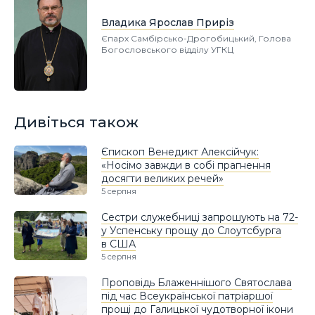
Владика Ярослав Приріз
Єпарх Самбірсько-Дрогобицький, Голова
Богословського відділу УГКЦ
Дивіться також
Єпископ Венедикт Алексійчук:
«Носімо завжди в собі прагнення
досягти великих речей»
5 серпня
Сестри служебниці запрошують на 72-
у Успенську прощу до Слоутсбурга
в США
5 серпня
Проповідь Блаженнішого Святослава
під час Всеукраїнської патріаршої
прощі до Галицької чудотворної ікони