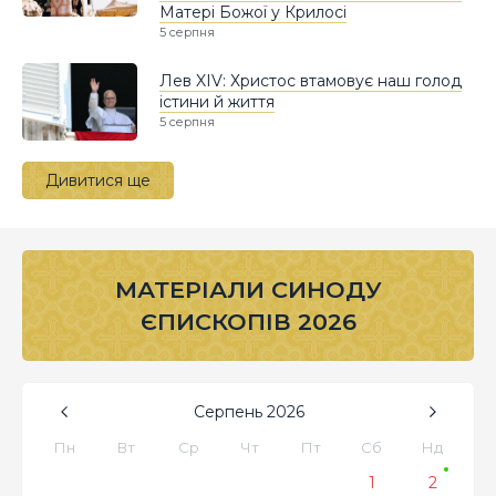
Матері Божої у Крилосі
5 серпня
Лев XIV: Христос втамовує наш голод
істини й життя
5 серпня
Дивитися ще
МАТЕРІАЛИ СИНОДУ
ЄПИСКОПІВ 2026
Серпень
2026
Пн
Вт
Ср
Чт
Пт
Сб
Нд
1
2