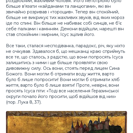
роздвоєний, жахливий чоловік. Його непотрібно було
більше в’язати «кайданами та ланцюгами», які він
звичайно розривав і «торощив». Тепер він спокійний,
більше не викрикує тих жахливих звуків, від яких мороз
іде по спині. Він більше не набиває собі синців, не б’є
себе палками і камінням. Демони відійшли, нарешті він
став спокійним і мирним, Ісус зцілив його.
Все таки, сталася несподіванка, парадокс, річ, яку ніхто
не очікував. Здавалося б, що мешканці краю сприймуть
все те, що сталось, з радістю, що вони попросять Ісуса
залишитись з ними і ще більше проявляти свою
дивовижну силу. Ось вони, стоять перед лицем Сина
Божого. Вони могли б отримати воду життя, варто
було б лише попросити! Вони могли б отримати хліб
життя, варто було б лише взяти! Проте, невірні, вони
просять Ісуса піти: «Тоді все населення Геразинської
округи почало його просити, щоб відійшов від них»
(пор. Лука 8, 37).