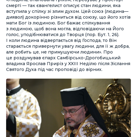
смерті — так євангелист описує стан людини, яка
вступила у спілку зі злим духом. Цей союз (людина—
диявол) докорінно різниться від союзу, що його хотів
мати Бог із людиною. Бог бажає спілкування
з людиною, щоб вона могла, відповідаючи на Його
голос, уподібнюватися до Творця (пор. Бут. 1, 26).
І коли людина відвертається від Господа, то Він
старається привернути увагу людини, для її ж добра,
але робить це, не примушуючи людини». Про
це роздумував єпарх Самбірсько-Дрогобицький
владика Ярослав Приріз у XXIII Неділю після Зіслання
Святого Духа під час проповіді до вірних.