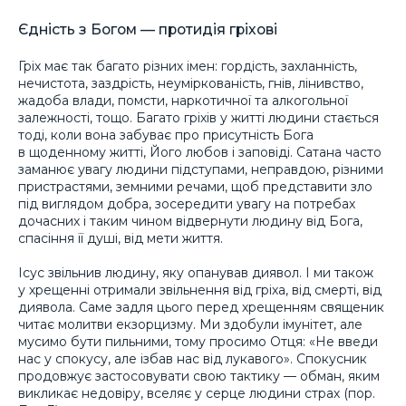
Єдність з Богом — протидія гріхові
Гріх має так багато різних імен: гордість, захланність,
нечистота, заздрість, неуміркованість, гнів, лінивство,
жадоба влади, помсти, наркотичної та алкогольної
залежності, тощо. Багато гріхів у житті людини стається
тоді, коли вона забуває про присутність Бога
в щоденному житті, Його любов і заповіді. Сатана часто
заманює увагу людини підступами, неправдою, різними
пристрастями, земними речами, щоб представити зло
під виглядом добра, зосередити увагу на потребах
дочасних і таким чином відвернути людину від Бога,
спасіння її душі, від мети життя.
Ісус звільнив людину, яку опанував диявол. І ми також
у хрещенні отримали звільнення від гріха, від смерті, від
диявола. Саме задля цього перед хрещенням священик
читає молитви екзорцизму. Ми здобули імунітет, але
мусимо бути пильними, тому просимо Отця: «Не введи
нас у спокусу, але ізбав нас від лукавого». Спокусник
продовжує застосовувати свою тактику — обман, яким
викликає недовіру, вселяє у серце людини страх (пор.