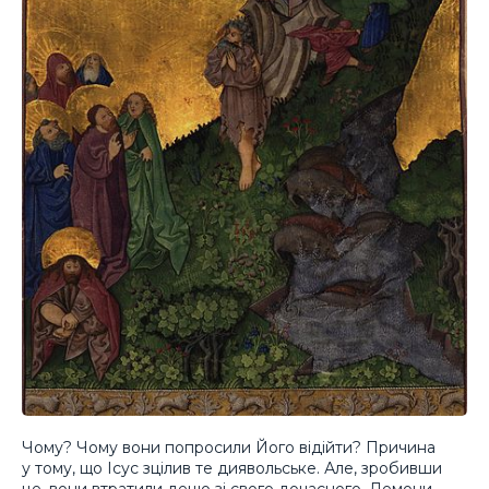
Чому? Чому вони попросили Його відійти? Причина
у тому, що Ісус зцілив те диявольське. Але, зробивши
це, вони втратили дещо зі свого дочасного. Демони