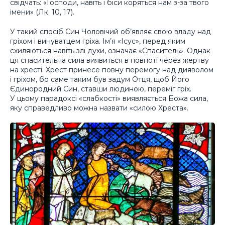
свідчать: «Господи, навіть і біси коряться нам з-за твого
імени» (Лк. 10, 17).
У такий спосіб Син Чоловічий об’являє свою владу над
гріхом і винуватцем гріха. Ім’я «Ісус», перед яким
схиляються навіть злі духи, означає «Спаситель». Однак
ця спасительна сила виявиться в повноті через жертву
на хресті. Хрест принесе повну перемогу над дияволом
і гріхом, бо саме таким був задум Отця, щоб Його
Єдинородний Син, ставши людиною, переміг гріх.
У цьому парадоксі «слабкості» виявляється Божа сила,
яку справедливо можна назвати «силою Хреста».