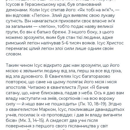
Ісусові в Герасинському краї, був опанований
демонами. Коли Ісус спитав його: «Як тобі на ім’я?», —
він відповів: «Легіон». Злий дух виявляє свою лукаву
сутність. Він намагається приховати своє власне ім’я
за загальним — «легіон», тобто подає назву великої
групи, бо він є батько брехні. З іншого боку, з цього
можемо зрозуміти, яким був стан тієї людини, адже
римський легіон налічував 5–6 тисяч вояків. Ісус Христос
перемагає цілий легіон злої сили лише одним своїм
словом.
Таким чином Ісус відкрито дає нам зрозуміти, що його
місією є звільнити людину від зла, перш за все від гріха,
від зла духовного. В Євангеліях Ісус багаторазово
повторює, що саме на цьому полягає його місія і місія
апостолів. Читаємо в євангелиста Луки: «Я бачив
сатану, що, наче блискавка, падав з неба. Ось я даю вам
владу наступати на зміїв, скорпіонів і на всю ворожу
силу — й ніщо вам не пошкодить» (Лк. 10, 18–19). Згідно
з євангелистом Марком, Ісус, покликавши дванадцятьох
учнів, посилає їх «із проповіддю; і дав їм владу виганяти
бісів» (Мк. 3, 14–15). А сімдесят два учні після
повернення з першого свого післанництва у світ