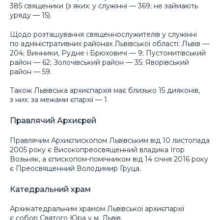
385 священики (з яких: у служінні — 369; не займають
уряду — 15).
Щодо розташування священнослужителів у служінні
по адміністративних районах Львівської області: Львів —
204; Винники, Рудне і Брюховичі — 9; Пустомитівський
район — 62; Золочівський район — 35; Яворівський
район — 59.
Також Львівська архиєпархія має близько 15 дияконів,
з них: за межами єпархії — 1.
Правлячий Архиєрей
Правлячим Архиєпископом Львівським від 10 листопада
2005 року є Високопреосвященний владика Ігор
Возьняк, а єпископом-помічником від 14 січня 2016 року
є Преосвященний Володимир Груца.
Катедральний храм
Архикатедральним храмом Львівської архиєпархії
є собор Святого Юра у м. Львів.