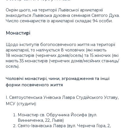
Окрім цього, на території Львівської архиєпархії
знаходиться Львівська духовна семінарія Святого Духа.
Число семінаристів із архиєпархії складає 94 особи.
Монастирі
Щодо інститутів богопосвяченого життя на території
архиєпархії, то налічується 8 чоловічих (які мають
18 монастирів (чернечих домів/осель) та 15 жіночих (які
мають 35 монастирів (чернечих домів/місійних станиць/
осель).
Чоловічі монастирі, чини, згромадження та інші
форми посвяченого життя
I. Святоуспенська Унівська Лавра Студійського Уставу,
МСУ (студити):
Монастир св. Обручника Йосифа (вул.
Винниченка, 22, Львів)
Свято-Іванівська Лавра (вул. Чернеча Гора, 2,