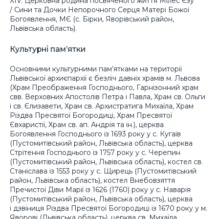
XIV. Церковна родина посвяченого життя Мілес Єзу
/ Сини та Дочки Непорочного Серця Матері Божої
Богоявлення, МЄ (с. Бірки, Яворівський район,
Львівська область).
Культурні пам’ятки
Основними культурними пам’ятками на території
Львівської архиєпархії є безліч давніх храмів м. Львова
(Храм Преображення Господнього, Гарнізонний храм
свв. Верховних Апостолів Петра і Павла, Храм св. Ольги
і св. Єлизавети, Храм св. Архистратига Михаїла, Храм
Різдва Пресвятої Богородиці, Храм Пресвятої
Євхаристії, Храм св. ап. Андрія та ін.), церква
Богоявлення Господнього із 1693 року у с. Кугаїв
(Пустомитівський район, Львівська область), церква
Стрітення Господнього із 1757 року у с. Черепин
(Пустомитівський район, Львівська область), костел св.
Станіслава із 1553 року у с. Щирець (Пустомитівський
район, Львівська область), костел Внебовзяття
Пречистої Діви Марії із 1626 (1760) року у с. Наварія
(Пустомитівський район, Львівська область), церква
і дзвіниця Різдва Пресвятої Богородиці із 1670 року у м.
Яворові (Львівська область), церква св. Михаїла