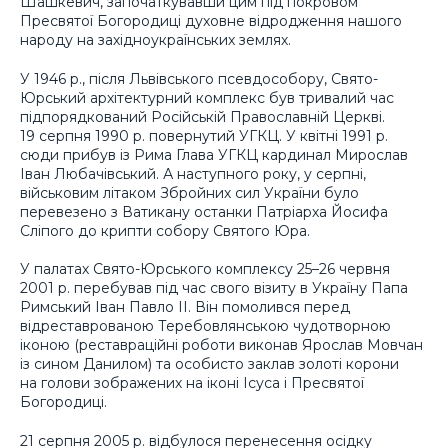
Шашкевич, започаткувавши цим під покровом
Пресвятої Богородиці духовне відродження нашого
народу на західноукраїнських землях.
У 1946 р., після Львівського псевдособору, Свято-
Юрський архітектурний комплекс був тривалий час
підпорядкований Російській Православній Церкві.
19 серпня 1990 р. повернутий УГКЦ. У квітні 1991 р.
сюди прибув із Рима Глава УГКЦ кардинал Мирослав
Іван Любачівський. А наступного року, у серпні,
військовим літаком Збройних сил України було
перевезено з Ватикану останки Патріарха Йосифа
Сліпого до крипти собору Святого Юра.
У палатах Свято-Юрського комплексу 25–26 червня
2001 р. перебував під час свого візиту в Україну Папа
Римський Іван Павло II. Він помолився перед
відреставрованою Теребовлянською чудотворною
іконою (реставраційні роботи виконав Ярослав Мовчан
із сином Данилом) та особисто заклав золоті корони
на голови зображених на іконі Ісуса і Пресвятої
Богородиці.
21 серпня 2005 р. відбулося перенесення осідку