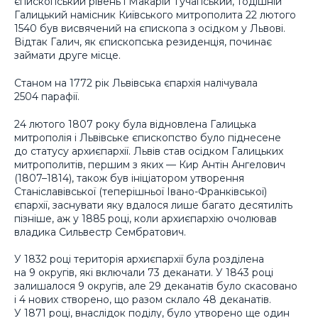
єпископський рівень і Макарій Тучапський, тодішній
Галицький намісник Київського митрополита 22 лютого
1540 був висвячений на єпископа з осідком у Львові.
Відтак Галич, як єпископська резиденція, починає
займати друге місце.
Станом на 1772 рік Львівська єпархія налічувала
2504 парафії.
24 лютого 1807 року була відновлена Галицька
митрополія і Львівське єпископство було піднесене
до статусу архиєпархії. Львів став осідком Галицьких
митрополитів, першим з яких — Кир Антін Ангелович
(1807–1814), також був ініціатором утворення
Станіславівської (теперішньої Івано-Франківської)
єпархії, заснувати яку вдалося лише багато десятиліть
пізніше, аж у 1885 році, коли архиєпархію очолював
владика Сильвестр Сембратович.
У 1832 році територія архиєпархії була розділена
на 9 округів, які включали 73 деканати. У 1843 році
залишалося 9 округів, але 29 деканатів було скасовано
і 4 нових створено, що разом склало 48 деканатів.
У 1871 році, внаслідок поділу, було утворено ще один