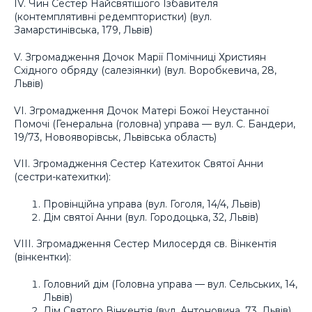
IV. Чин Сестер Найсвятішого Ізбавителя
(контемплятивні редемптористки) (вул.
Замарстинівська, 179, Львів)
V. Згромадження Дочок Марії Помічниці Християн
Східного обряду (салезіянки) (вул. Воробкевича, 28,
Львів)
VI. Згромадження Дочок Матері Божої Неустанної
Помочі (Генеральна (головна) управа — вул. С. Бандери,
19/73, Новояворівськ, Львівська область)
VII. Згромадження Сестер Катехиток Святої Анни
(сестри-катехитки):
Провінційна управа (вул. Гоголя, 14/4, Львів)
Дім святої Анни (вул. Городоцька, 32, Львів)
VIII. Згромадження Сестер Милосердя св. Вінкентія
(вінкентки):
Головний дім (Головна управа — вул. Сельських, 14,
Львів)
Дім Святого Вінкентія (вул. Антоновича, 73, Львів)