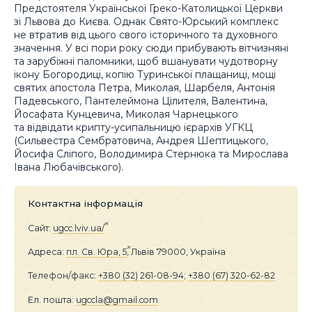
Предстоятеля Української Греко-Католицької Церкви
зі Львова до Києва. Однак Свято-Юрський комплекс
не втратив від цього свого історичного та духовного
значення. У всі пори року сюди прибувають вітчизняні
та зарубіжні паломники, щоб вшанувати чудотворну
ікону Богородиці, копію Туринської плащаниці, мощі
святих апостола Петра, Миколая, Шарбеля, Антонія
Падевського, Пантелеймона Цілителя, Валентина,
Йосафата Кунцевича, Миколая Чарнецького
та відвідати крипту-усипальницю ієрархів УГКЦ
(Сильвестра Сембратовича, Андрея Шептицького,
Йосифа Сліпого, Володимира Стернюка та Мирослава
Івана Любачівського).
Контактна інформація
Сайт:
ugcc.lviv.ua/
Адреса:
пл. Св. Юра, 5
, Львів 79000, Україна
Телефон/факс:
+380 (32) 261-08-94
;
+380 (67) 320-62-82
Ел. пошта:
ugccla@gmail.com