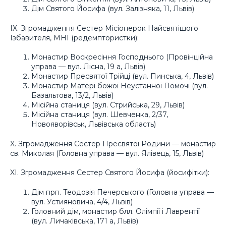
Дім Святого Йосифа (вул. Залізняка, 11, Львів)
IX. Згромадження Сестер Місіонерок Найсвятішого
Ізбавителя, МНІ (редемптористки):
Монастир Воскресіння Господнього (Провінційна
управа — вул. Лісна, 19 а, Львів)
Монастир Пресвятої Трійці (вул. Пинська, 4, Львів)
Монастир Матері божої Неустанної Помочі (вул.
Базальтова, 13/2, Львів)
Місійна станиця (вул. Стрийська, 29, Львів)
Місійна станиця (вул. Шевченка, 2/37,
Новояворівськ, Львівська область)
X. Згромадження Сестер Пресвятої Родини — монастир
св. Миколая (Головна управа — вул. Ялівець, 15, Львів)
XI. Згромадження Сестер Святого Йосифа (йосифітки):
Дім прп. Теодозія Печерського (Головна управа —
вул. Устияновича, 4/4, Львів)
Головний дім, монастир блл. Олімпії і Лаврентії
(вул. Личаківська, 171 а, Львів)