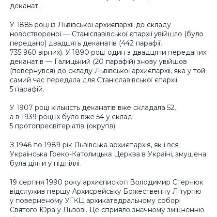
деканат.
У 1885 році із Львівської архиєпархії до складу
новоствореної — Станіславівської єпархії увійшло (було
передано) двадцять деканатів (442 парафії,
735 960 вірних). У 1890 році один з двадцяти переданих
деканатів — Галицький (20 парафій) знову увійшов
(повернувся) до складу Львівської архиєпархії, яка у той
самий час передала для Станіславівської єпархії
5 парафій.
У 1907 році кількість деканатів вже складала 52,
а в 1939 році їх було вже 54 у складі
5 протопресвітеріатів (округів).
З 1946 по 1989 рік Львівська архиєпархія, як і вся
Українська Греко-Католицька Церква в Україні, змушена
була діяти у підпіллі.
19 серпня 1990 року архиєпископ Володимир Стернюк
відслужив першу Архиєрейську Божественну Літургію
у поверненому УГКЦ архикатедральному соборі
Святого Юра у Львові. Це сприяло значному зміцненню