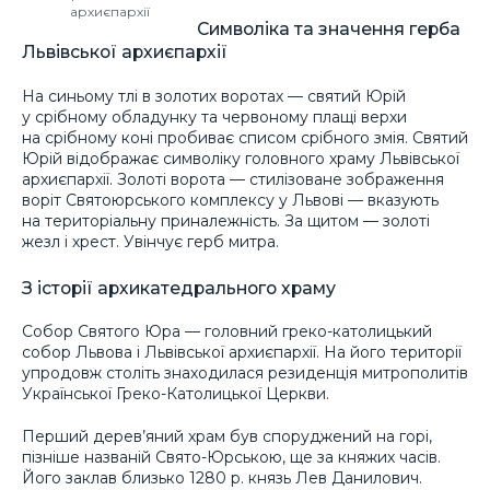
архиєпархії
Символіка та значення герба
Львівської архиєпархії
На синьому тлі в золотих воротах — святий Юрій
у срібному обладунку та червоному плащі верхи
на срібному коні пробиває списом срібного змія. Святий
Юрій відображає символіку головного храму Львівської
архиєпархії. Золоті ворота — стилізоване зображення
воріт Святоюрського комплексу у Львові — вказують
на територіальну приналежність. За щитом — золоті
жезл і хрест. Увінчує герб митра.
З історії архикатедрального храму
Собор Святого Юра — головний греко-католицький
собор Львова і Львівської архиєпархії. На його території
упродовж століть знаходилася резиденція митрополитів
Української Греко-Католицької Церкви.
Перший дерев’яний храм був споруджений на горі,
пізніше названій Свято-Юрською, ще за княжих часів.
Його заклав близько 1280 р. князь Лев Данилович.