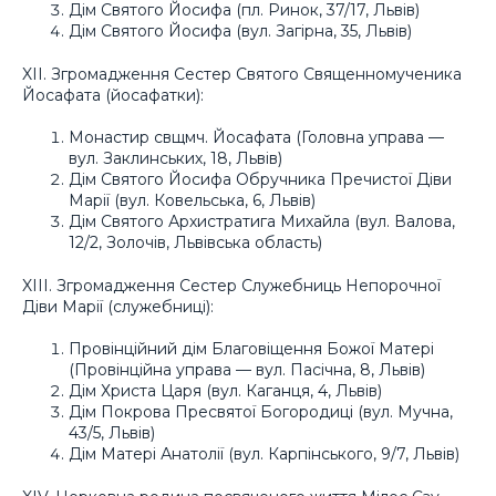
Дім Святого Йосифа (пл. Ринок, 37/17, Львів)
Дім Святого Йосифа (вул. Загірна, 35, Львів)
XII. Згромадження Сестер Святого Священномученика
Йосафата (йосафатки):
Монастир свщмч. Йосафата (Головна управа —
вул. Заклинських, 18, Львів)
Дім Святого Йосифа Обручника Пречистої Діви
Марії (вул. Ковельська, 6, Львів)
Дім Святого Архистратига Михайла (вул. Валова,
12/2, Золочів, Львівська область)
XIII. Згромадження Сестер Служебниць Непорочної
Діви Марії (служебниці):
Провінційний дім Благовіщення Божої Матері
(Провінційна управа — вул. Пасічна, 8, Львів)
Дім Христа Царя (вул. Каганця, 4, Львів)
Дім Покрова Пресвятої Богородиці (вул. Мучна,
43/5, Львів)
Дім Матері Анатолії (вул. Карпінського, 9/7, Львів)