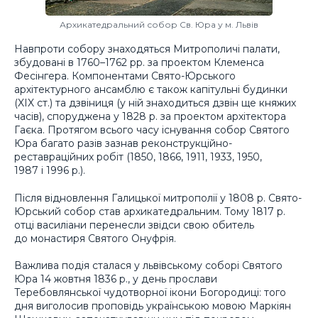
Архикатедральний собор Св. Юра у м. Львів
Навпроти собору знаходяться Митрополичі палати,
збудовані в 1760–1762 рр. за проектом Клеменса
Фесінгера. Компонентами Свято-Юрського
архітектурного ансамблю є також капітульні будинки
(XIX cт.) та дзвіниця (у ній знаходиться дзвін ще княжих
часів), споруджена у 1828 р. за проектом архітектора
Гаєка. Протягом всього часу існування собор Святого
Юра багато разів зазнав реконструкційно-
реставраційних робіт (1850, 1866, 1911, 1933, 1950,
1987 і 1996 р.).
Після відновлення Галицької митрополії у 1808 р. Свято-
Юрський собор став архикатедральним. Тому 1817 р.
отці василіани перенесли звідси свою обитель
до монастиря Святого Онуфрія.
Важлива подія сталася у львівському соборі Святого
Юра 14 жовтня 1836 р., у день прослави
Теребовлянської чудотворної ікони Богородиці: того
дня виголосив проповідь українською мовою Маркіян