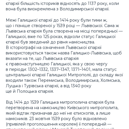
єпархії більшість істориків відносять до 1137 року, коли
вона була виокремлена з Володимирської єпархії.
Межі Галицької єпархії до 1414 року були тими ж,
що і пізніше створеної у 1539 році — Львівської. Сама ж
Львівська єпархія була створена на місці попередньої —
Галицької, вже по 125 роках, відколи статус Галицької
єпархії був зведений до рівня намісництва.
В історіографії на означення Львівської єпархії
використовується також назва Галицько-Львівська, щоб
вказати на те, що Львівська єпархія
є правонаступницею Галицької, яка у свою чергу
в періоди: 1302–1332, 1337–1347, 1371–1401, мала статус
центральної єпархії Галицької Митрополії, до складу якої
входили також Перемиська, Володимирська, Холмська,
Луцька і Турівська єпархії, а від 1340 року
ще й Полоцька єпархія.
Від 1414 до 1539 Галицька митрополича єпархія була
перетворена на намісництво Київського митрополита,
який відтак призначав до неї не єпископів, а лише
намісників. 23 жовтня 1539 року було відновлено
(привілей проголошення королем) її попередній —