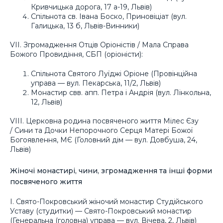
Кривчицька дорога, 17 а-19, Львів)
Спільнота св. Івана Боско, Приновіціат (вул.
Галицька, 13 б, Львів-Винники)
VII. Згромадження Отців Оріоністів / Мала Справа
Божого Провидіння, СБП (оріоністи):
Спільнота Святого Луїджі Оріоне (Провінційна
управа — вул. Пекарська, 11/2, Львів)
Монастир свв. апп. Петра і Андрія (вул. Лінкольна,
12, Львів)
VIII. Церковна родина посвяченого життя Мілес Єзу
/ Сини та Дочки Непорочного Серця Матері Божої
Богоявлення, МЄ (Головний дім — вул. Довбуша, 24,
Львів)
Жіночі монастирі, чини, згромадження та інші форми
посвяченого життя
І. Свято-Покровський жіночий монастир Студійського
Уставу (студитки) — Свято-Покровський монастир
(Генеральна (головна) управа — вул. Вічева, 2, Львів)