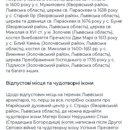
із 1600 року у с. Мужиловичі (Яворівський район,
Львівська область), церква св. Параскеви із 1638 року
у с. Старий Яр (Яворівський район, Львівська область),
церква та дзвіниця св. Параскеви із 1676 року у с. Бунів
(Яворівський район, Львівська область), церква св.
Миколая із XVI ст. у м. Золочеві (Львівська область),
костел Внебовзяття Пречистої Діви Марії із 1613 року
у с. Білий Камінь (Золочівський район, Львівська
область), костел св. Миколая із 1400–1651 рр. у с.
Вижняни (Золочівський район, Львівська область),
церква Преображення Господнього із 1735 року у с.
Підлисся (Золочівський район, Львівська область)
та багато інших.
Відпустові місця та чудотворні ікони
Щодо відпустових місць на теренах Львівської
архиєпархії, то, перш за все, потрібно сказати про
Марійський духовний центр у с. Страдч (Яворівський
район, Львівська область), де можна віднайти
чудотворні ікони Матері Божої Нерушимої Стіни
(Страдецька Богородиця) (копія, написана після Другої
Світової війни) та чудотворну ікону Успіння Пресвятої