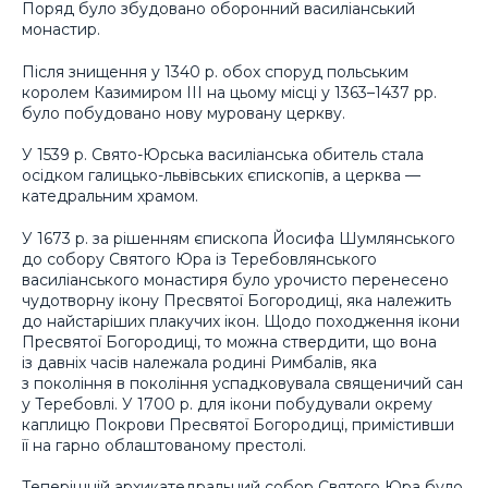
Поряд було збудовано оборонний василіанський
монастир.
Після знищення у 1340 р. обох споруд польським
королем Казимиром ІІІ на цьому місці у 1363–1437 рр.
було побудовано нову муровану церкву.
У 1539 р. Свято-Юрська василіанська обитель стала
осідком галицько-львівських єпископів, а церква —
катедральним храмом.
У 1673 р. за рішенням єпископа Йосифа Шумлянського
до собору Святого Юра із Теребовлянського
василіанського монастиря було урочисто перенесено
чудотворну ікону Пресвятої Богородиці, яка належить
до найстаріших плакучих ікон. Щодо походження ікони
Пресвятої Богородиці, то можна ствердити, що вона
із давніх часів належала родині Римбалів, яка
з покоління в покоління успадковувала священичий сан
у Теребовлі. У 1700 р. для ікони побудували окрему
каплицю Покрови Пресвятої Богородиці, примістивши
її на гарно облаштованому престолі.
Теперішній архикатедральний собор Святого Юра було