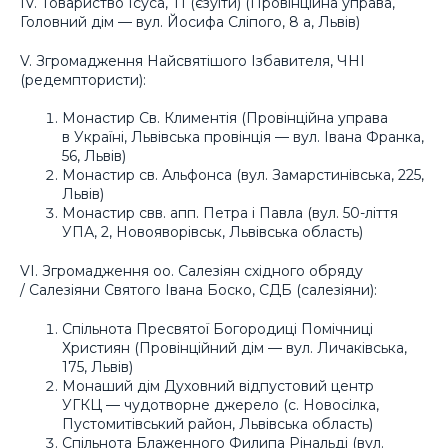
IV. Товариство Ісуса, ТІ (єзуїти) (Провінційна управа,
Головний дім — вул. Йосифа Сліпого, 8 а, Львів)
V. Згромадження Найсвятішого Ізбавителя, ЧНІ
(редемптористи):
Монастир Св. Климентія (Провінційна управа
в Україні, Львівська провінція — вул. Івана Франка,
56, Львів)
Монастир св. Альфонса (вул. Замарстинівська, 225,
Львів)
Монастир свв. апп. Петра і Павла (вул. 50-ліття
УПА, 2, Новояворівськ, Львівська область)
VI. Згромадження оо. Салезіян східного обряду
/ Салезіяни Святого Івана Боско, СДБ (салезіяни):
Спільнота Пресвятої Богородиці Помічниці
Християн (Провінційний дім — вул. Личаківська,
175, Львів)
Монаший дім Духовний відпустовий центр
УГКЦ — чудотворне джерело (с. Новосілка,
Пустомитівський район, Львівська область)
Спільнота Блаженного Филипа Рінальді (вул.