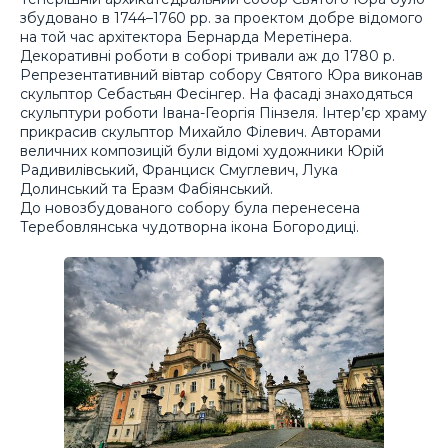
збудовано в 1744–1760 рр. за проектом добре відомого
на той час архітектора Бернарда Меретінера.
Декоративні роботи в соборі тривали аж до 1780 р.
Репрезентативний вівтар собору Святого Юра виконав
скульптор Себастьян Фесінгер. На фасаді знаходяться
скульптури роботи Івана-Георгія Пінзеля. Інтер’єр храму
прикрасив скульптор Михайло Філевич. Авторами
величних композицій були відомі художники Юрій
Радивилівський, Франциск Смуглевич, Лука
Долинський та Еразм Фабіянський.
До новозбудованого собору була перенесена
Теребовлянська чудотворна ікона Богородиці.