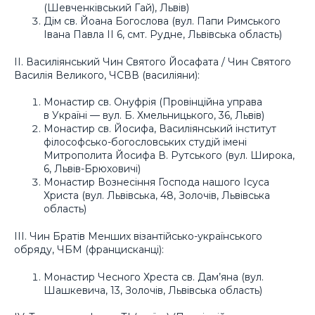
(Шевченківський Гай), Львів)
Дім св. Йоана Богослова (вул. Папи Римського
Івана Павла ІІ 6, смт. Рудне, Львівська область)
ІІ. Василіянський Чин Святого Йосафата / Чин Святого
Василія Великого, ЧСВВ (василіяни):
Монастир св. Онуфрія (Провінційна управа
в Україні — вул. Б. Хмельницького, 36, Львів)
Монастир св. Йосифа, Василіянський інститут
філософсько-богословських студій імені
Митрополита Йосифа В. Рутського (вул. Широка,
6, Львів-Брюховичі)
Монастир Вознесіння Господа нашого Ісуса
Христа (вул. Львівська, 48, Золочів, Львівська
область)
ІІІ. Чин Братів Менших візантійсько-українського
обряду, ЧБМ (францисканці):
Монастир Чесного Хреста св. Дам’яна (вул.
Шашкевича, 13, Золочів, Львівська область)