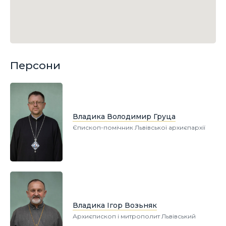
Персони
Владика Володимир Груца
Єпископ-помічник Львівської архиєпархії
Владика Ігор Возьняк
Архиєпископ і митрополит Львівський