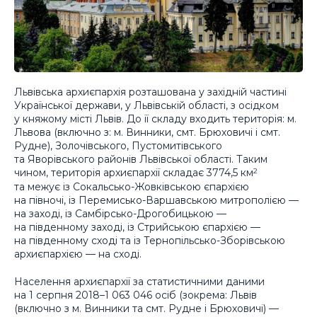
Львівська архиєпархія розташована у західній частині
Української держави, у Львівській області, з осідком
у княжому місті Львів. До її складу входить територія: м.
Львова (включно з: м. Винники, смт. Брюховичі і смт.
Рудне), Золочівського, Пустомитівського
та Яворівського районів Львівської області. Таким
чином, територія архиєпархії складає 3774,5 км
2
та межує із Сокальсько-Жовківською єпархією
на півночі, із Перемисько-Варшавською митрополією —
на заході, із Самбірсько-Дрогобицькою —
на південному заході, із Стрийською єпархією —
на південному сході та із Тернопільсько-Зборівською
архиєпархією — на сході.
Населення архиєпархії за статистичними даними
на 1 серпня 2018–1 063 046 осіб (зокрема: Львів
(включно з м. Винники та смт. Рудне і Брюховичі) —