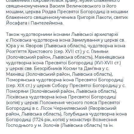
блаженних покровительок храму, музей блаженного
священномученика Василя Величковського із його
мощами, церква Різдва Пресвятої Богородиці із мощами
блаженного священномученика Григорія Лакоти, святих
Йосафата і Пантелеймона.
Також чудотворними іконами Львівської архиєпархії
є Лісківська чудотворна ікона Замилування у церкві св.
Юра у м. Яворові (Львівська область), чудотворна ікона
Розп’яття Христового (сер. XVII ст.) у с. Глиняни
(Золочівський район, Львівська область), Махнівцівська
чудотворна ікона Пресвятої Богородиці (XVI-XVII ст.)
у церкві свв. Безсрібників Косми та Дам’яна у с.
Махнівці (Золочівський район, Львівська область),
Поморянська чудотворна ікона Пресвятої Богородиці
(сер. XIX ст.) у церкві Собору Пресвятої Богородиці у с.
Поморяни (Золочівський район, Львівська область),
Лісківська чудотворна ікона Пресвятої Богородиці
(копія) у церкві Положення чесного пояса Пресвятої
Богородиці в с. Лісок Чернилявський (Яворівський
район, Львівська область), Голубицька чудотворна ікона
Богородиці (1724 рік, копія) у монастирі Вознесіння
Господнього у м. Золочів (Львівська область) та ін.