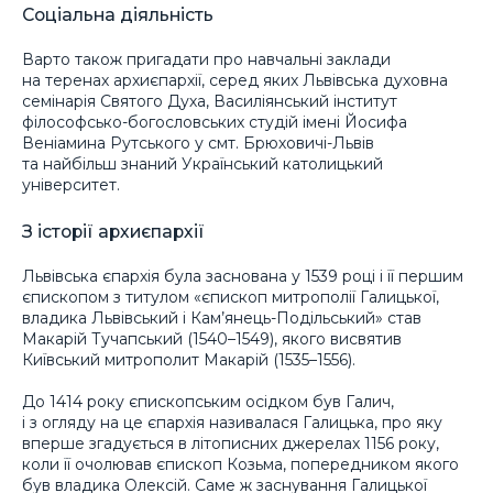
Соціальна діяльність
Варто також пригадати про навчальні заклади
на теренах архиєпархії, серед яких Львівська духовна
семінарія Святого Духа, Василіянський інститут
філософсько-богословських студій імені Йосифа
Веніамина Рутського у смт. Брюховичі-Львів
та найбільш знаний Український католицький
університет.
З історії архиєпархії
Львівська єпархія була заснована у 1539 році і її першим
єпископом з титулом «єпископ митрополії Галицької,
владика Львівський і Кам’янець-Подільський» став
Макарій Тучапський (1540–1549), якого висвятив
Київський митрополит Макарій (1535–1556).
До 1414 року єпископським осідком був Галич,
і з огляду на це єпархія називалася Галицька, про яку
вперше згадується в літописних джерелах 1156 року,
коли її очолював єпископ Козьма, попередником якого
був владика Олексій. Саме ж заснування Галицької