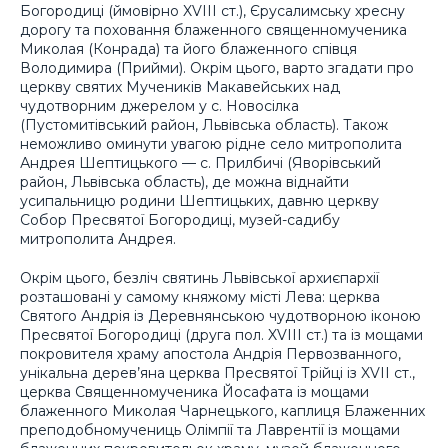
Богородиці (ймовірно XVIII ст.), Єрусалимську хресну
дорогу та поховання блаженного священномученика
Миколая (Конрада) та його блаженного співця
Володимира (Прийми). Окрім цього, варто згадати про
церкву святих Мучеників Макавейських над
чудотворним джерелом у с. Новосілка
(Пустомитівський район, Львівська область). Також
неможливо оминути увагою рідне село митрополита
Андрея Шептицького — с. Прилбичі (Яворівський
район, Львівська область), де можна віднайти
усипальницю родини Шептицьких, давню церкву
Собор Пресвятої Богородиці, музей-садибу
митрополита Андрея.
Окрім цього, безліч святинь Львівської архиєпархії
розташовані у самому княжому місті Лева: церква
Святого Андрія із Деревнянською чудотворною іконою
Пресвятої Богородиці (друга пол. XVIII ст.) та із мощами
покровителя храму апостола Андрія Первозванного,
унікальна дерев’яна церква Пресвятої Трійці із XVII ст.,
церква Священномученика Йосафата із мощами
блаженного Миколая Чарнецького, каплиця Блаженних
преподобномучениць Олімпії та Лаврентії із мощами