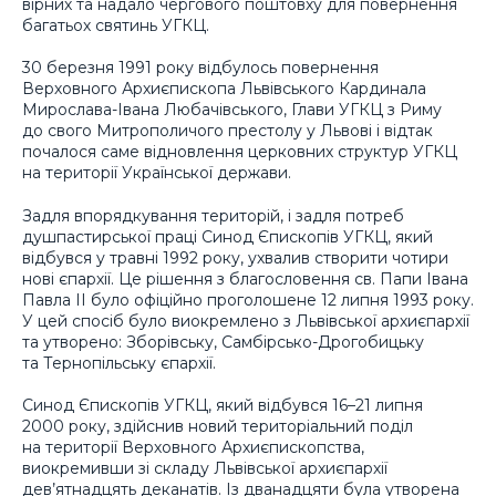
вірних та надало чергового поштовху для повернення
багатьох святинь УГКЦ.
30 березня 1991 року відбулось повернення
Верховного Архиєпископа Львівського Кардинала
Мирослава-Івана Любачівського, Глави УГКЦ з Риму
до свого Митрополичого престолу у Львові і відтак
почалося саме відновлення церковних структур УГКЦ
на території Української держави.
Задля впорядкування територій, і задля потреб
душпастирської праці Синод Єпископів УГКЦ, який
відбувся у травні 1992 року, ухвалив створити чотири
нові єпархії. Це рішення з благословення св. Папи Івана
Павла ІІ було офіційно проголошене 12 липня 1993 року.
У цей спосіб було виокремлено з Львівської архиєпархії
та утворено: Зборівську, Самбірсько-Дрогобицьку
та Тернопільську єпархії.
Синод Єпископів УГКЦ, який відбувся 16–21 липня
2000 року, здійснив новий територіальний поділ
на території Верховного Архиєпископства,
виокремивши зі складу Львівської архиєпархії
дев’ятнадцять деканатів. Із дванадцяти була утворена