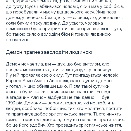
у Гадаринську землю. Відразу, вийшовши з човна,
до гурту Ісуса наблизився чоловік, який мав у собі бісів,
що перебували у ньому від давнього часу. Жив поза
домом, у печерах, без одягу, — словом, люди лякалися,
коли бачили таку людину. До усього, чоловіка
неможливо було притримати, він розривав залізні пута,
бо такою силою володіли біси й гонили людиною
по пустині.
Демон прагне заволодіти людиною
Демон немає тіла, він ― дух, що був ангелом, але
посідає можливість діяти на людину, яку опановує
й у ній проявляє свою силу. Тут пригадується чоловік
Карвер Алян Амес з Австралії, якого душив демон
у готелі, міцно обнявши шию. Після такої сутички
у нього були знаки посиніння на шкірі шиї. Епізод
із згаданим Аляном відбувся не так давно, ― був
1993 рік. Демони ― вороги людства, які не люблять
людей, особливо, побожних, тих, хто молиться, постить
та практикує добре християнське життя. Ті, хто чинять
гріхи, ― приятелі диявола, тому він не воює проти таких,
бо це його здобич. Хто провадить християнське життя,
хто молиться й живе з Богом, це ― вороги демона і він