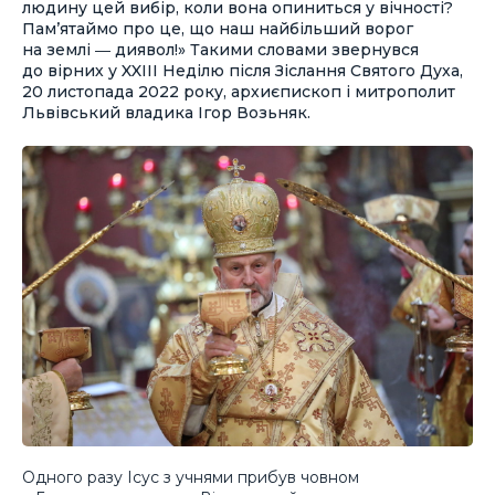
людину цей вибір, коли вона опиниться у вічності?
Пам’ятаймо про це, що наш найбільший ворог
на землі ― диявол!» Такими словами звернувся
до вірних у XXIII Неділю після Зіслання Святого Духа,
20 листопада 2022 року, архиєпископ і митрополит
Львівський владика Ігор Возьняк.
Одного разу Ісус з учнями прибув човном