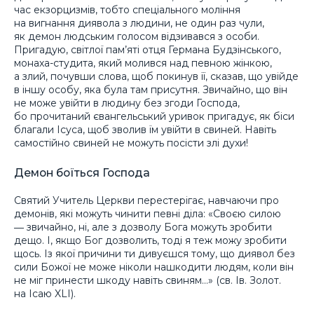
час екзорцизмів, тобто спеціального моління
на вигнання диявола з людини, не один раз чули,
як демон людським голосом відзивався з особи.
Пригадую, світлої пам’яті отця Германа Будзінського,
монаха-студита, який молився над певною жінкою,
а злий, почувши слова, щоб покинув її, сказав, що увійде
в іншу особу, яка була там присутня. Звичайно, що він
не може увійти в людину без згоди Господа,
бо прочитаний євангельський уривок пригадує, як біси
благали Ісуса, щоб зволив їм увійти в свиней. Навіть
самостійно свиней не можуть посісти злі духи!
Демон боїться Господа
Святий Учитель Церкви перестерігає, навчаючи про
демонів, які можуть чинити певні діла: «Своєю силою
― звичайно, ні, але з дозволу Бога можуть зробити
дещо. І, якщо Бог дозволить, тоді я теж можу зробити
щось. Із якої причини ти дивуєшся тому, що диявол без
сили Божої не може ніколи нашкодити людям, коли він
не міг принести шкоду навіть свиням…» (св. Ів. Золот.
на Ісаю XLI).