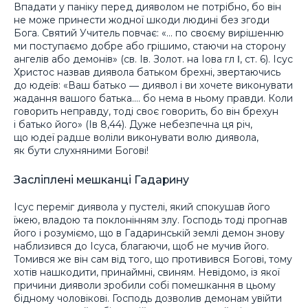
Впадати у паніку перед дияволом не потрібно, бо він
не може принести жодної шкоди людині без згоди
Бога. Святий Учитель повчає: «… по своєму вирішенню
ми поступаємо добре або грішимо, стаючи на сторону
ангелів або демонів» (св. Ів. Золот. на Іова гл Ι, ст. 6). Ісус
Христос назвав диявола батьком брехні, звертаючись
до юдеїв: «Ваш батько ― диявол і ви хочете виконувати
жадання вашого батька.… бо нема в ньому правди. Коли
говорить неправду, тоді своє говорить, бо він брехун
і батько його» (Ів 8,44). Дуже небезпечна ця річ,
що юдеї радше воліли виконувати волю диявола,
як бути слухняними Богові!
Засліплені мешканці Гадарину
Ісус переміг диявола у пустелі, який спокушав його
їжею, владою та поклонінням злу. Господь тоді прогнав
його і розуміємо, що в Гадаринській землі демон знову
наблизився до Ісуса, благаючи, щоб не мучив його.
Томився же він сам від того, що противився Богові, тому
хотів нашкодити, принаймні, свиням. Невідомо, із якої
причини дияволи зробили собі помешкання в цьому
бідному чоловікові. Господь дозволив демонам увійти