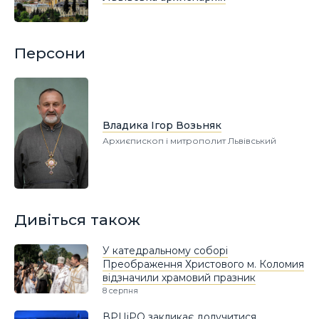
Персони
Владика Ігор Возьняк
Архиєпископ і митрополит Львівський
Дивіться також
У катедральному соборі
Преображення Христового м. Коломия
відзначили храмовий празник
8 серпня
ВРЦіРО закликає долучитися