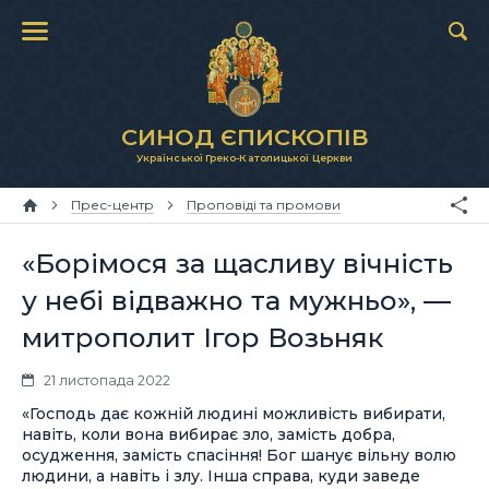
СИНОД ЄПИСКОПІВ
Української Греко-Католицької Церкви
Прес-центр
Проповіді та промови
«Борімося за щасливу вічність
у небі відважно та мужньо», —
митрополит Ігор Возьняк
21 листопада 2022
«Господь дає кожній людині можливість вибирати,
навіть, коли вона вибирає зло, замість добра,
осудження, замість спасіння! Бог шанує вільну волю
людини, а навіть і злу. Інша справа, куди заведе