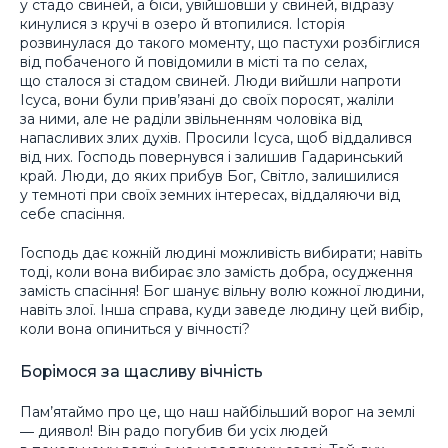
у стадо свиней, а біси, увійшовши у свиней, відразу
кинулися з кручі в озеро й втопилися. Історія
розвинулася до такого моменту, що пастухи розбіглися
від побаченого й повідомили в місті та по селах,
що сталося зі стадом свиней. Люди вийшли напроти
Ісуса, вони були прив’язані до своїх поросят, жаліли
за ними, але не раділи звільненням чоловіка від
напасливих злих духів. Просили Ісуса, щоб віддалився
від них. Господь повернувся і залишив Гадаринський
край. Люди, до яких прибув Бог, Світло, залишилися
у темноті при своїх земних інтересах, віддаляючи від
себе спасіння.
Господь дає кожній людині можливість вибирати; навіть
тоді, коли вона вибирає зло замість добра, осудження
замість спасіння! Бог шанує вільну волю кожної людини,
навіть злої. Інша справа, куди заведе людину цей вибір,
коли вона опиниться у вічності?
Борімося за щасливу вічність
Пам’ятаймо про це, що наш найбільший ворог на землі
― диявол! Він радо погубив би усіх людей