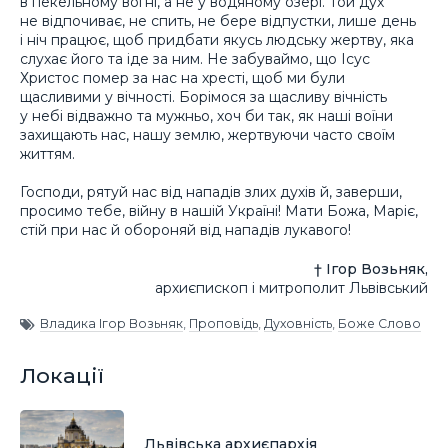
в пекельному вогні, а не у водяному озері. Той дух
не відпочиває, не спить, не бере відпустки, лише день
і ніч працює, щоб придбати якусь людську жертву, яка
слухає його та іде за ним. Не забуваймо, що Ісус
Христос помер за нас на хресті, щоб ми були
щасливими у вічності. Борімося за щасливу вічність
у небі відважно та мужньо, хоч би так, як наші воїни
захищають нас, нашу землю, жертвуючи часто своїм
життям.
Господи, рятуй нас від нападів злих духів й, заверши,
просимо тебе, війну в нашій Україні! Мати Божа, Маріє,
стій при нас й обороняй від нападів лукавого!
† Ігор Возьняк,
архиєпископ і митрополит Львівський
Владика Ігор Возьняк
,
Проповідь
,
Духовність
,
Боже Слово
Локації
Львівська архиєпархія