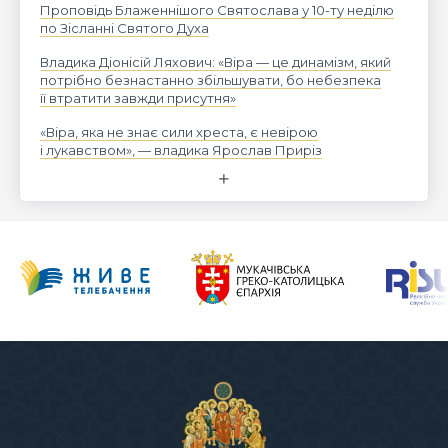
Проповідь Блаженнішого Святослава у 10-ту неділю
по Зісланні Святого Духа
Владика Діонісій Ляхович: «Віра — це динамізм, який
потрібно безнастанно збільшувати, бо небезпека
її втратити завжди присутня»
«Віра, яка не знає сили хреста, є невірою
і лукавством», — владика Ярослав Приріз