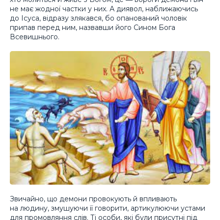
не має жодної частки у них. А диявол, наближаючись
до Ісуса, відразу злякався, бо опанований чоловік
припав перед ним, назвавши його Сином Бога
Всевишнього.
Звичайно, що демони провокують й впливають
на людину, змушуючи її говорити, артикулюючи устами
для промовляння слів. Ті особи, які були присутні під