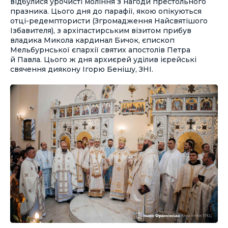
відбулися урочисті моління з нагоди престольного
празника. Цього дня до парафії, якою опікуються
отці-редемптористи (Згромадження Найсвятішого
Ізбавителя), з архіпастирським візитом прибув
владика Микола кардинал Бичок, єпископ
Мельбурнської єпархії святих апостолів Петра
й Павла. Цього ж дня архиєрей уділив ієрейські
свячення диякону Ігорю Бенішу, ЗНІ.