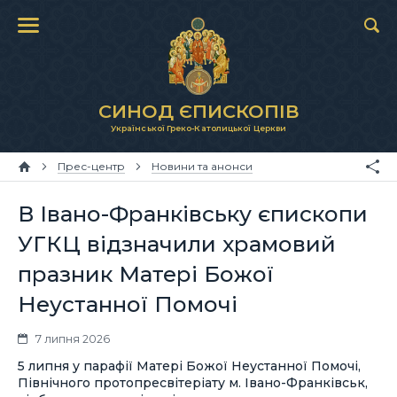
СИНОД ЄПИСКОПІВ
Української Греко-Католицької Церкви
Прес-центр
Новини та анонси
В Івано-Франківську єпископи
УГКЦ відзначили храмовий
празник Матері Божої
Неустанної Помочі
7 липня 2026
5 липня у парафії Матері Божої Неустанної Помочі,
Північного протопресвітеріату м. Івано-Франківськ,