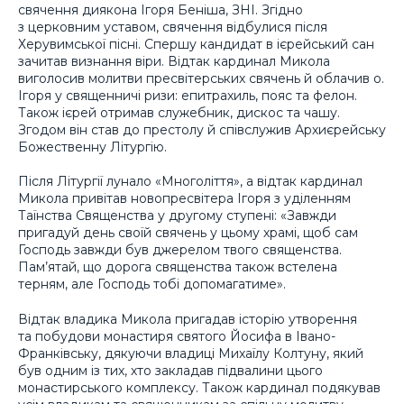
свячення диякона Ігоря Беніша, ЗНІ. Згідно
з церковним уставом, свячення відбулися після
Херувимської пісні. Спершу кандидат в ієрейський сан
зачитав визнання віри. Відтак кардинал Микола
виголосив молитви пресвітерських свячень й облачив о.
Ігоря у священничі ризи: епитрахиль, пояс та фелон.
Також ієрей отримав служебник, дискос та чашу.
Згодом він став до престолу й співслужив Архиєрейську
Божественну Літургію.
Після Літургії лунало «Многоліття», а відтак кардинал
Микола привітав новопресвітера Ігоря з уділенням
Таїнства Священства у другому ступені: «Завжди
пригадуй день своїй свячень у цьому храмі, щоб сам
Господь завжди був джерелом твого священства.
Пам’ятай, що дорога священства також встелена
терням, але Господь тобі допомагатиме».
Відтак владика Микола пригадав історію утворення
та побудови монастиря святого Йосифа в Івано-
Франківську, дякуючи владиці Михаїлу Колтуну, який
був одним із тих, хто закладав підвалини цього
монастирського комплексу. Також кардинал подякував