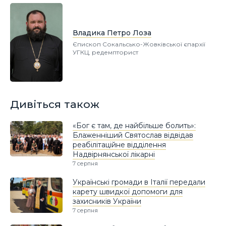
Владика Петро Лоза
Єпископ Сокальсько-Жовківської єпархії
УГКЦ, редемпторист
Дивіться також
«Бог є там, де найбільше болить»:
Блаженніший Святослав відвідав
реабілітаційне відділення
Надвірнянської лікарні
7 серпня
Українські громади в Італії передали
карету швидкої допомоги для
захисників України
7 серпня