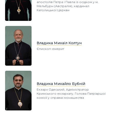
апостолів Петра і Павла із осідком у м.
Мельбурн (Австралія), кардинал
Католицької Церкви
Владика Михаїл Колтун
Єпископ-емерит
Владика Михайло Бубній
Екзарх Одеський, Адміністратор
Кримського екзархату, Голова Патріаршої
комісії у справах монашества