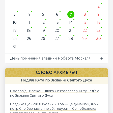
1
2
3
4
5
6
7
8
9
10
11
12
13
14
15
16
17
18
19
20
21
22
23
24
25
26
27
28
29
30
31
День поминання владики Роберта Москаля
СЛОВО АРХИЄРЕЯ
Неділя 10-та по Зісланні Святого Духа
Проповідь Блаженнішого Святослава у 10-ту неділю
по Зісланні Святого Духа
Владика Діонісій Ляхович: «Віра — це динамізм, який
потрібно безнастанно збільшувати, бо небезпека
її втратити завжди присутня»