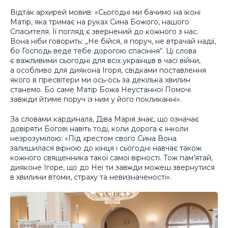
Відтак архирей мовив: «Сьогодні ми бачимо на іконі
Матір, яка тримає на руках Сина Божого, нашого
Спасителя. Її погляд є звернений до кожного з нас.
Вона ніби говорить: „Не бійся, я поруч, не втрачай надії,
бо Господь веде тебе дорогою спасіння“. Ці слова
є важливими сьогодні для всіх українців в часі війни,
а особливо для диякона Ігоря, свідками поставлення
якого в пресвітери ми ось-ось за декілька хвилин
станемо. Бо саме Матір Божа Неустанної Помочі
завжди йтиме поруч із ним у його покликанні».
За словами кардинала, Діва Марія знає, що означає
довіряти Богові навіть тоді, коли дорога є інколи
незрозумілою: «Під хрестом свого Сина Вона
залишилася вірною до кінця і сьогодні навчає також
кожного священника такої самої вірності. Тож пам’ятай,
дияконе Ігоре, що до Неї ти завжди можеш звернутися
в хвилини втоми, страху та невизначеності».