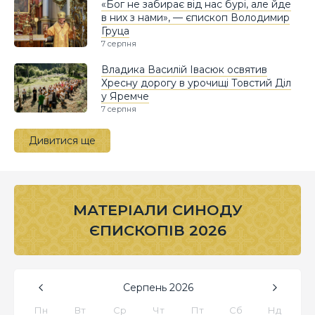
«Бог не забирає від нас бурі, але йде
в них з нами», — єпископ Володимир
Груца
7 серпня
Владика Василій Івасюк освятив
Хресну дорогу в урочищі Товстий Діл
у Яремче
7 серпня
Дивитися ще
МАТЕРІАЛИ СИНОДУ
ЄПИСКОПІВ 2026
Серпень
2026
Пн
Вт
Ср
Чт
Пт
Сб
Нд