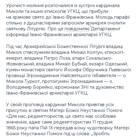
Урочисті моління розпочалися із зустрічі кардинала
Миколи та інших єпископів УГКЦ, що прибули
на храмове свято до Івано-Франківська. Молодь парафії
спільно з душпастирями запросили архиєрея очолити
святкову Літургію. Про це
повідомляє
Департамент
інформації Івано-Франківської архиєпархії УГКЦ.
Під час Архиєрейської Божественної Літургії владиці
Миколі співслужили владика Михаїл Колтун, єпископ-
емерит, владика Петро Лоза, єпарх Сокальсько-
Жовківський, владика Михаїл Бубній, екзарх Одеський,
ігумен монастиря святого Йосифа Обручника Львівської
провінції Згромадження Найсвятішого Ізбавителя — о.
Микола Туркот, протоігумен Згромадження — о.
Володимир Борейко, ієромонахи ЗНІ та духовенство
Івано-Франківської архиєпархії УГКЦ.
У своїй проповіді кардинал Микола привітав усіх
присутніх зі святом Матері Божої Неустанної Помочі:
«Для нас, редемптористів, це свято має особливе
значення, адже саме редемптористам 11 грудня
1865 року папа Пій IX передав ікону чудотворну Матері
Божої Неустанної Помочі під ці слова: „Зробіть