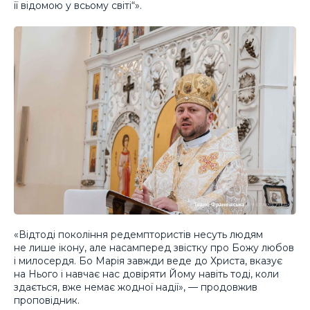
її відомою у всьому світі“».
«Відтоді покоління редемптористів несуть людям
не лише ікону, але насамперед звістку про Божу любов
і милосердя. Бо Марія завжди веде до Христа, вказує
на Нього і навчає нас довіряти Йому навіть тоді, коли
здається, вже немає жодної надії», — продовжив
проповідник.