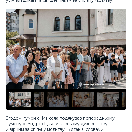
усім владикам та священникам за спільну молитву.
Згодом ігумен о. Микола подякував попередньому
ігумену о. Андрію Цікалу та всьому духовенству
й вірним за спільну молитву. Відтак зі словами