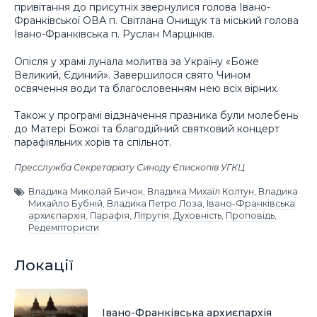
привітання до присутніх звернулися голова Івано-
Франківської ОВА п. Світлана Онищук та міський голова
Івано-Франківська п. Руслан Марцінків.
Опісля у храмі лунала молитва за Україну «Боже
Великий, Єдиний». Завершилося свято Чином
освячення води та благословенням нею всіх вірних.
Також у програмі відзначення празника були молебень
до Матері Божої та благодійний святковий концерт
парафіяльних хорів та спільнот.
Пресслужба Секретаріату Синоду Єпископів УГКЦ
Владика Миколай Бичок
,
Владика Михаїл Колтун
,
Владика
Михайло Бубній
,
Владика Петро Лоза
,
Івано-Франківська
архиєпархія
,
Парафія
,
Літругія
,
Духовність
,
Проповідь
,
Редемптористи
Локації
Івано-Франківська архиєпархія