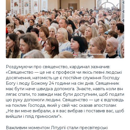
Роздумуючи про священство, кардинал зазначив:
«Священство — це не є професія чи якісь певні людські
досягнення, натомість це є постійне служіння Господу
Богу і люду Божому 24 години на сім днів. Священник
має бути наче швидка допомога. Знаєте, навіть коли він
лягає спати, то завжди має бути доступним, щоб подати
цю руку допомоги людині. Священство — це є відповідь
на поклик Господа, який у свій час сказав апостолам:
„Не ви мене вибрали, а я вас вибрав і поставив вас, щоб
вийшли і плід приносили“».
Важливим моментом Літургії стали пресвітерські