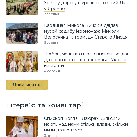
Хресну дорогу в урочищі Товстий Діл
у Яремче
7 серпня
Кардинал Микола Бичок відвідав
музей-садибу ієромонаха Миколи
Волосянка та громаду Старого Лисця
6 серпня
Любов, молитва і віра: єпископ Богдан
Дзюрах про те, що допомагає Україні
вистояти
4 серпня
Дивитися ще
Інтерв’ю та коментарі
Єпископ Богдан Дзюрах: «Злі сили
мають над нами стільки влади, скільки
ми їм дозволимо»
5 липня