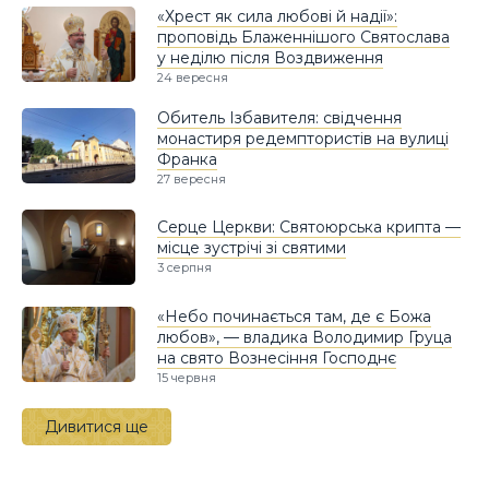
«Хрест як сила любові й надії»:
проповідь Блаженнішого Святослава
у неділю після Воздвиження
24 вересня
Обитель Ізбавителя: свідчення
монастиря редемптористів на вулиці
Франка
27 вересня
Серце Церкви: Святоюрська крипта —
місце зустрічі зі святими
3 серпня
«Небо починається там, де є Божа
любов», — владика Володимир Груца
на свято Вознесіння Господнє
15 червня
Дивитися ще