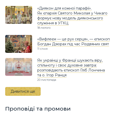
«Диякон для кожної парафії».
Як єпархія Святого Миколая у Чикаго
формує нову модель дияконського
служіння в УГКЦ
18 лютого
«Вифлеєм — це рух серця», — єпископ
Богдан Дзюрах під час Різдвяних свят
11 січня
Як українці у Франції шукають віру,
спільноту і своє духовне завтра:
розповідають єпископ Гліб Лончина
та о. Ігор Ранця
20 листопада
Дивитися ще
Проповіді та промови