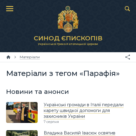
СИНОД ЄПИСКОПІВ
Української Греко-Католицької Церкви
Матеріали
Матеріали з тегом «Парафія»
Новини та анонси
Українські громади в Італії передали
карету швидкої допомоги для
захисників України
7 серпня
Владика Василій Івасюк освятив