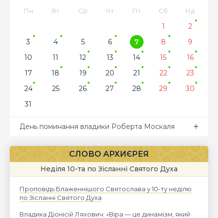
Пн
Вт
Ср
Чт
Пт
Сб
Нд
1
2
3
4
5
6
7
8
9
10
11
12
13
14
15
16
17
18
19
20
21
22
23
24
25
26
27
28
29
30
31
День поминання владики Роберта Москаля
СЛОВО АРХИЄРЕЯ
Неділя 10-та по Зісланні Святого Духа
Проповідь Блаженнішого Святослава у 10-ту неділю
по Зісланні Святого Духа
Владика Діонісій Ляхович: «Віра — це динамізм, який