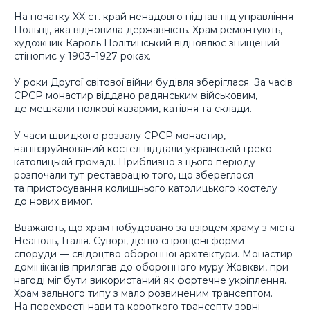
На початку XX ст. край ненадовго підпав під управління
Польщі, яка відновила державність. Храм ремонтують,
художник Кароль Політинський відновлює знищений
стінопис у 1903–1927 роках.
У роки Другої світової війни будівля зберіглася. За часів
СРСР монастир віддано радянським військовим,
де мешкали полкові казарми, катівня та склади.
У часи швидкого розвалу СРСР монастир,
напівзруйнований костел віддали українській греко-
католицькій громаді. Приблизно з цього періоду
розпочали тут реставрацію того, що збереглося
та пристосування колишнього католицького костелу
до нових вимог.
Вважають, що храм побудовано за взірцем храму з міста
Неаполь, Італія. Суворі, дещо спрощені форми
споруди — свідоцтво оборонної архітектури. Монастир
домініканів прилягав до оборонного муру Жовкви, при
нагоді міг бути використаний як фортечне укріплення.
Храм зального типу з мало розвиненим трансептом.
На перехресті нави та короткого трансепту зовні —