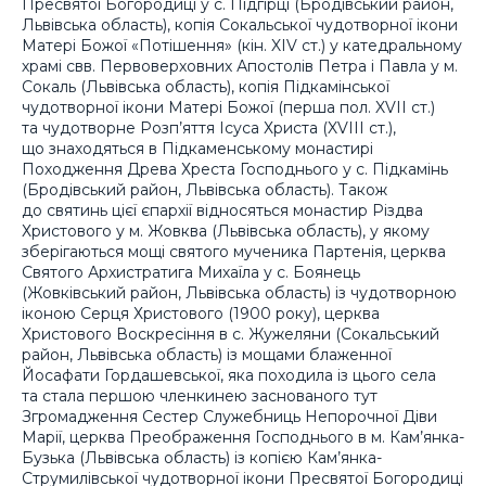
Пресвятої Богородиці у с. Підгірці (Бродівський район,
Львівська область), копія Сокальської чудотворної ікони
Матері Божої «Потішення» (кін. XIV ст.) у катедральному
храмі свв. Первоверховних Апостолів Петра і Павла у м.
Сокаль (Львівська область), копія Підкамінської
чудотворної ікони Матері Божої (перша пол. XVII ст.)
та чудотворне Розп’яття Ісуса Христа (XVIII ст.),
що знаходяться в Підкаменському монастирі
Походження Древа Хреста Господнього у с. Підкамінь
(Бродівський район, Львівська область). Також
до святинь цієї єпархії відносяться монастир Різдва
Христового у м. Жовква (Львівська область), у якому
зберігаються мощі святого мученика Партенія, церква
Святого Архистратига Михаїла у с. Боянець
(Жовківський район, Львівська область) із чудотворною
іконою Серця Христового (1900 року), церква
Христового Воскресіння в с. Жужеляни (Сокальський
район, Львівська область) із мощами блаженної
Йосафати Гордашевської, яка походила із цього села
та стала першою членкинею заснованого тут
Згромадження Сестер Служебниць Непорочної Діви
Марії, церква Преображення Господнього в м. Кам’янка-
Бузька (Львівська область) із копією Кам’янка-
Струмилівської чудотворної ікони Пресвятої Богородиці