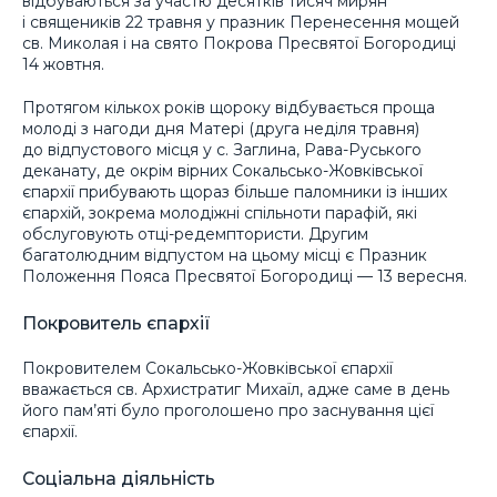
відбуваються за участю десятків тисяч мирян
і священиків 22 травня у празник Перенесення мощей
св. Миколая і на свято Покрова Пресвятої Богородиці
14 жовтня.
Протягом кількох років щороку відбувається проща
молоді з нагоди дня Матері (друга неділя травня)
до відпустового місця у с. Заглина, Рава-Руського
деканату, де окрім вірних Сокальсько-Жовківської
єпархії прибувають щораз більше паломники із інших
єпархій, зокрема молодіжні спільноти парафій, які
обслуговують отці-редемптористи. Другим
багатолюдним відпустом на цьому місці є Празник
Положення Пояса Пресвятої Богородиці — 13 вересня.
Покровитель єпархії
Покровителем Сокальсько-Жовківської єпархії
вважається св. Архистратиг Михаїл, адже саме в день
його пам’яті було проголошено про заснування цієї
єпархії.
Соціальна діяльність