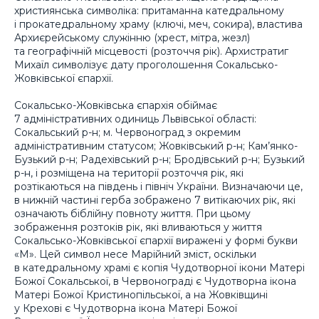
християнська символіка: притаманна катедральному
і прокатедральному храму (ключі, меч, сокира), властива
Архиєрейському служінню (хрест, мітра, жезл)
та географічній місцевості (розточчя рік). Архистратиг
Михаїл символізує дату проголошення Сокальсько-
Жовківської єпархії.
Сокальсько-Жовківська єпархія обіймає
7 адміністративних одиниць Львівської області:
Сокальський р-н; м. Червоноград з окремим
адміністративним статусом; Жовківський р-н; Кам’янко-
Бузький р-н; Радехівський р-н; Бродівський р-н; Бузький
р-н, і розміщена на території розточчя рік, які
розтікаються на південь і північ України. Визначаючи це,
в нижній частині герба зображено 7 витікаючих рік, які
означають біблійну повноту життя. При цьому
зображення розтоків рік, які вливаються у життя
Сокальсько-Жовківської єпархії виражені у формі букви
«М». Цей символ несе Марійний зміст, оскільки
в катедральному храмі є копія Чудотворної ікони Матері
Божої Сокальської, в Червонограді є Чудотворна ікона
Матері Божої Кристинопільської, а на Жовківщині
у Крехові є Чудотворна ікона Матері Божої