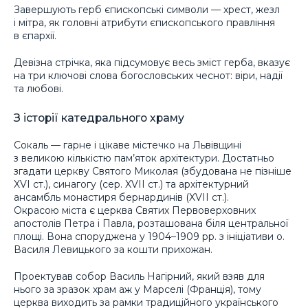
Завершують герб єпископські символи — хрест, жезл
і мітра, як головні атрибути єпископського правління
в єпархії.
Девізна стрічка, яка підсумовує весь зміст герба, вказує
на три ключові слова богословських чеснот: віри, надії
та любові.
З історії катедрального храму
Сокаль — гарне і цікаве містечко на Львівщині
з великою кількістю пам’яток архітектури. Достатньо
згадати церкву Святого Миколая (збудована не пізніше
XVI cт.), синагогу (сер. XVII ст.) та архітектурний
ансамбль монастиря бернардинів (XVII ст.).
Окрасою міста є церква Святих Первоверховних
апостолів Петра і Павла, розташована біля центральної
площі. Вона споруджена у 1904–1909 рр. з ініціативи о.
Василя Левицького за кошти прихожан.
Проектував собор Василь Нагірний, який взяв для
нього за зразок храм аж у Марселі (Франція), тому
церква виходить за рамки традиційного українського