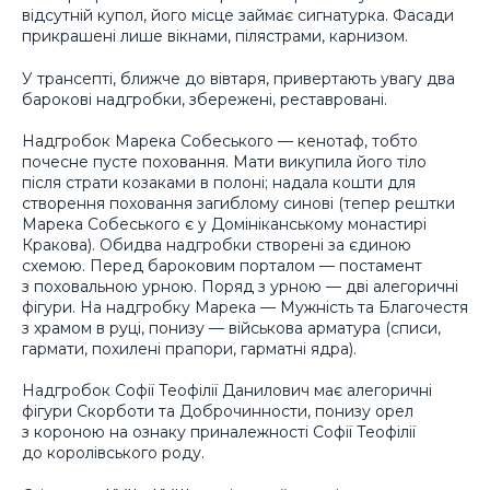
відсутній купол, його місце займає сигнатурка. Фасади
прикрашені лише вікнами, пілястрами, карнизом.
У трансепті, ближче до вівтаря, привертають увагу два
барокові надгробки, збережені, реставровані.
Надгробок Марека Собеського — кенотаф, тобто
почесне пусте поховання. Мати викупила його тіло
після страти козаками в полоні; надала кошти для
створення поховання загиблому синові (тепер рештки
Марека Собеського є у Домініканському монастирі
Кракова). Обидва надгробки створені за єдиною
схемою. Перед бароковим порталом — постамент
з поховальною урною. Поряд з урною — дві алегоричні
фігури. На надгробку Марека — Мужність та Благочестя
з храмом в руці, понизу — військова арматура (списи,
гармати, похилені прапори, гарматні ядра).
Надгробок Софії Теофілії Данилович має алегоричні
фігури Скорботи та Доброчинности, понизу орел
з короною на ознаку приналежності Софії Теофілії
до королівського роду.