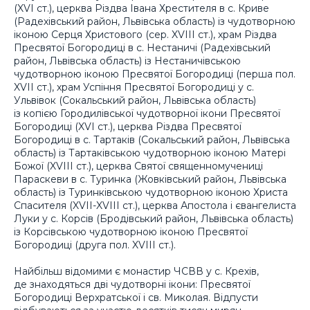
(XVI ст.), церква Різдва Івана Хрестителя в с. Криве
(Радехівський район, Львівська область) із чудотворною
іконою Серця Христового (сер. XVIII ст.), храм Різдва
Пресвятої Богородиці в с. Нестаничі (Радехівський
район, Львівська область) із Нестаничівською
чудотворною іконою Пресвятої Богородиці (перша пол.
XVII ст.), храм Успіння Пресвятої Богородиці у с.
Ульвівок (Сокальський район, Львівська область)
із копією Городилівської чудотворної ікони Пресвятої
Богородиці (XVI ст.), церква Різдва Пресвятої
Богородиці в с. Тартаків (Сокальський район, Львівська
область) із Тартаківською чудотворною іконою Матері
Божої (XVIII ст.), церква Святої священномучениці
Параскеви в с. Туринка (Жовківський район, Львівська
область) із Туринківською чудотворною іконою Христа
Спасителя (XVII-XVIII ст.), церква Апостола і євангелиста
Луки у с. Корсів (Бродівський район, Львівська область)
із Корсівською чудотворною іконою Пресвятої
Богородиці (друга пол. XVIII ст.).
Найбільш відомими є монастир ЧСВВ у с. Крехів,
де знаходяться дві чудотворні ікони: Пресвятої
Богородиці Верхратської і св. Миколая. Відпусти