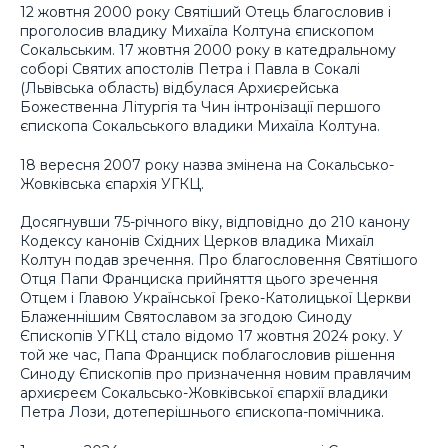
12 жовтня 2000 року Святіший Отець благословив і
проголосив владику Михаїла Колтуна єпископом
Сокальським. 17 жовтня 2000 року в катедральному
соборі Святих апостолів Петра і Павла в Сокалі
(Львівська область) відбулася Архиєрейська
Божественна Літургія та Чин інтронізації першого
єпископа Сокальського владики Михаїла Колтуна.
18 вересня 2007 року назва змінена на Сокальсько-
Жовківська єпархія УГКЦ.
Досягнувши 75-річного віку, відповідно до 210 канону
Кодексу канонів Східних Церков владика Михаїл
Колтун подав зречення. Про благословення Святішого
Отця Папи Франциска прийняття цього зречення
Отцем і Главою Української Греко-Католицької Церкви
Блаженнішим Святославом за згодою Синоду
Єпископів УГКЦ стало відомо 17 жовтня 2024 року. У
той же час, Папа Франциск поблагословив рішення
Синоду Єпископів про призначення новим правлячим
архиєреєм Сокальсько-Жовківської єпархії владики
Петра Лози, дотеперішнього єпископа-помічника.