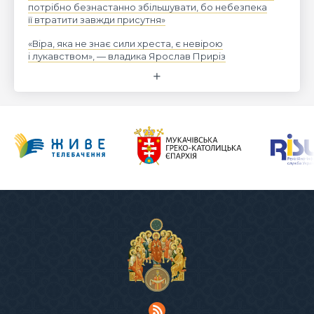
потрібно безнастанно збільшувати, бо небезпека
її втратити завжди присутня»
«Віра, яка не знає сили хреста, є невірою
і лукавством», — владика Ярослав Приріз