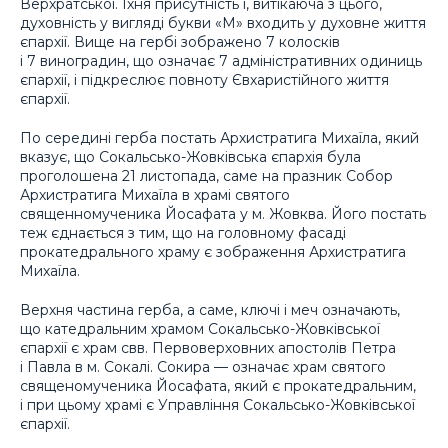
Верхратської. Їхня присутність і, витікаюча з цього,
духовність у вигляді букви «М» входить у духовне життя
єпархії. Вище на гербі зображено 7 колосків
і 7 виноградин, що означає 7 адміністративних одиниць
єпархії, і підкреслює повноту Євхаристійного життя
єпархії.
По середині герба постать Архистратига Михаїла, який
вказує, що Сокальсько-Жовківська єпархія була
проголошена 21 листопада, саме на празник Собор
Архистратига Михаїла в храмі святого
священномученика Йосафата у м. Жовква. Його постать
теж єднається з тим, що на головному фасаді
прокатедрального храму є зображення Архистратига
Михаїла.
Верхня частина герба, а саме, ключі і меч означають,
що катедральним храмом Сокальсько-Жовківської
єпархії є храм свв. Первоверховних апостолів Петра
і Павла в м. Сокалі. Сокира — означає храм святого
священомученика Йосафата, який є прокатедральним,
і при цьому храмі є Управління Сокальсько-Жовківської
єпархії.