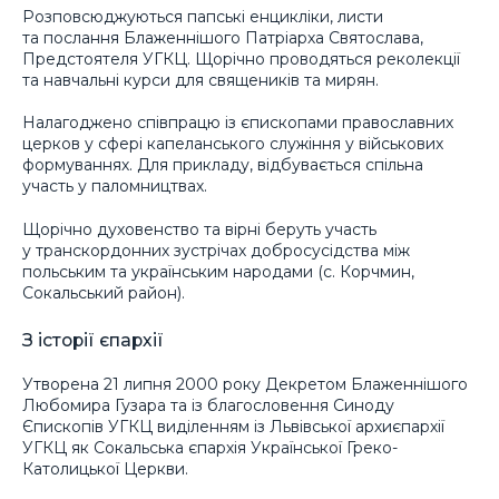
Розповсюджуються папські енцикліки, листи
та послання Блаженнішого Патріарха Святослава,
Предстоятеля УГКЦ. Щорічно проводяться реколекції
та навчальні курси для священиків та мирян.
Налагоджено співпрацю із єпископами православних
церков у сфері капеланського служіння у військових
формуваннях. Для прикладу, відбувається спільна
участь у паломництвах.
Щорічно духовенство та вірні беруть участь
у транскордонних зустрічах добросусідства між
польським та українським народами (с. Корчмин,
Сокальський район).
З історії єпархії
Утворена 21 липня 2000 року Декретом Блаженнішого
Любомира Гузара та із благословення Синоду
Єпископів УГКЦ виділенням із Львівської архиєпархії
УГКЦ як Сокальська єпархія Української Греко-
Католицької Церкви.