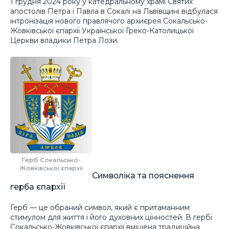
1 грудня 2024 року у катедральному храмі Святих
апостолів Петра і Павла в Сокалі на Львівщині відбулася
інтронізація нового правлячого архиєрея Сокальсько-
Жовківської єпархії Української Греко-Католицької
Церкви владики Петра Лози.
Герб Сокальсько-
Жовківської єпархії
Символіка та пояснення
герба єпархії
Герб — це обраний символ, який є притаманним
стимулом для життя і його духовних цінностей. В гербі
Сокальсько-Жовківської єпархії вміщена традиційна