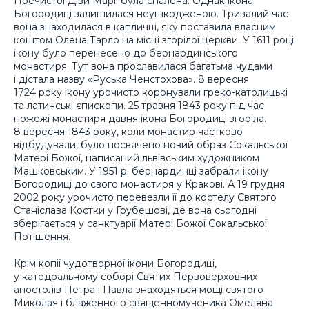
Пречистої Діви Марії була спалена. Однак ікона
Богородиці залишилася неушкодженою. Тривалий час
вона знаходилася в капличці, яку поставила власним
коштом Олена Тарло на місці згорілої церкви. У 1611 році
ікону було перенесено до бернардинського
монастиря. Тут вона прославилася багатьма чудами
і дістала назву «Руська Ченстохова». 8 вересня
1724 року ікону урочисто коронували греко-католицькі
та латинські єпископи. 25 травня 1843 року під час
пожежі монастиря давня ікона Богородиці згоріла.
8 вересня 1843 року, коли монастир частково
відбудували, було посвячено новий образ Сокальської
Матері Божої, написаний львівським художником
Машковським. У 1951 р. бернардинці забрали ікону
Богородиці до свого монастиря у Кракові. А 19 грудня
2002 року урочисто перевезли її до костелу Святого
Станіслава Костки у Грубешові, де вона сьогодні
зберігається у санктуарії Матері Божої Сокальської
Потішення.
Крім копії чудотворної ікони Богородиці,
у катедральному соборі Святих Первоверховних
апостолів Петра і Павла знаходяться мощі святого
Миколая і блаженного священномученика Омеляна