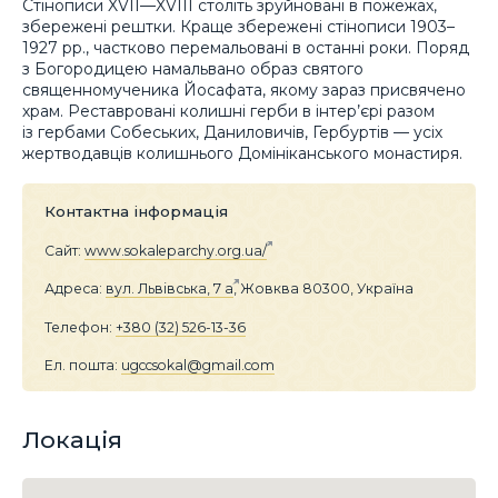
Стінописи XVII—XVIII століть зруйновані в пожежах,
збережені рештки. Краще збережені стінописи 1903–
1927 рр., частково перемальовані в останні роки. Поряд
з Богородицею намальвано образ святого
священномученика Йосафата, якому зараз присвячено
храм. Реставровані колишні герби в інтер’єрі разом
із гербами Собеських, Даниловичів, Гербуртів — усіх
жертводавців колишнього Домініканського монастиря.
Контактна інформація
Сайт:
www.sokaleparchy.org.ua/
Адреса:
вул. Львівська, 7 а
, Жовква 80300, Україна
Телефон:
+380 (32) 526-13-36
Ел. пошта:
ugccsokal@gmail.com
Локація