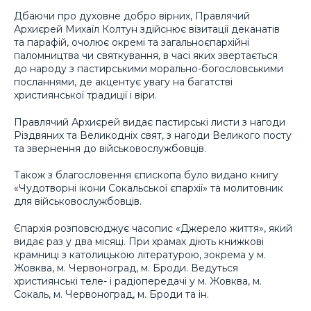
Дбаючи про духовне добро вірних, Правлячий
Архиєрей Михаїл Колтун здійснює візитації деканатів
та парафій, очолює окремі та загальноєпархійні
паломництва чи святкування, в часі яких звертається
до народу з пастирськими морально-богословськими
посланнями, де акцентує увагу на багатстві
християнської традиції і віри.
Правлячий Архиєрей видає пастирські листи з нагоди
Різдвяних та Великодніх свят, з нагоди Великого посту
та звернення до військовослужбовців.
Також з благословення єпископа було видано книгу
«Чудотворні ікони Сокальської єпархії» та молитовник
для військовослужбовців.
Єпархія розповсюджує часопис «Джерело життя», який
видає раз у два місяці. При храмах діють книжкові
крамниці з католицькою літературою, зокрема у м.
Жовква, м. Червоноград, м. Броди. Ведуться
християнські теле- і радіопередачі у м. Жовква, м.
Сокаль, м. Червоноград, м. Броди та ін.