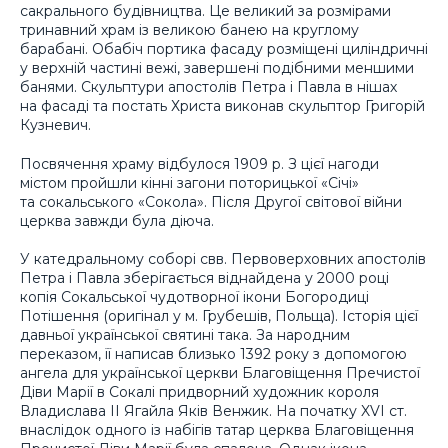
сакрального будівництва. Це великий за розмірами
тринавний храм із великою банею на круглому
барабані. Обабіч портика фасаду розміщені циліндричні
у верхній частині вежі, завершені подібними меншими
банями. Скульптури апостолів Петра і Павла в нішах
на фасаді та постать Христа виконав скульптор Григорій
Кузневич.
Посвячення храму відбулося 1909 р. З цієї нагоди
містом пройшли кінні загони поторицької «Січі»
та сокальського «Сокола». Після Другої світової війни
церква завжди була діюча.
У катедральному соборі свв. Первоверховних апостолів
Петра і Павла зберігається віднайдена у 2000 році
копія Сокальської чудотворної ікони Богородиці
Потішення (оригінал у м. Грубешів, Польща). Історія цієї
давньої української святині така. За народним
переказом, її написав близько 1392 року з допомогою
ангела для української церкви Благовіщення Пречистої
Діви Марії в Сокалі придворний художник короля
Владислава ІІ Ягайла Яків Венжик. На початку XVI cт.
внаслідок одного із набігів татар церква Благовіщення