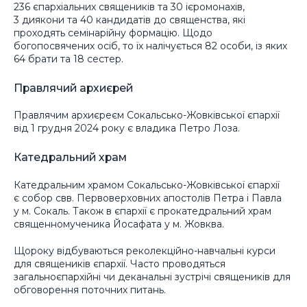
236 єпархіальних священиків та 30 ієромонахів,
3 диякони та 40 кандидатів до священства, які
проходять семінарійну формацію. Щодо
богопосвячених осіб, то їх налічується 82 особи, із яких
64 брати та 18 сестер.
Правлячий архиєрей
Правлячим архиєреєм Сокальсько-Жовківської єпархії
від 1 грудня 2024 року є владика Петро Лоза.
Катедральний храм
Катедральним храмом Сокальсько-Жовківської єпархії
є собор свв. Первоверховних апостолів Петра і Павла
у м. Сокаль. Також в єпархії є прокатедральний храм
священномученика Йосафата у м. Жовква.
Щороку відбуваються реколекційно-навчальні курси
для священиків єпархії. Часто проводяться
загальноєпархійні чи деканальні зустрічі священиків для
обговорення поточних питань.