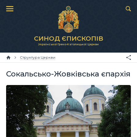
СИНОД ЄПИСКОПІВ
Української Греко-Католицької Церкви
Структура Церкви
Сокальсько-Жовківська єпархія