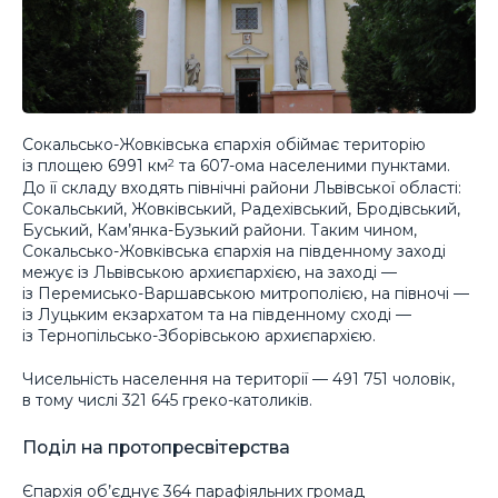
Сокальсько-Жовківська єпархія обіймає територію
із площею 6991 км
та 607-ома населеними пунктами.
2
До її складу входять північні райони Львівської області:
Сокальський, Жовківський, Радехівський, Бродівський,
Буський, Кам’янка-Бузький райони. Таким чином,
Сокальсько-Жовківська єпархія на південному заході
межує із Львівською архиєпархією, на заході —
із Перемисько-Варшавською митрополією, на півночі —
із Луцьким екзархатом та на південному сході —
із Тернопільсько-Зборівською архиєпархією.
Чисельність населення на території — 491 751 чоловік,
в тому числі 321 645 греко-католиків.
Поділ на протопресвітерства
Єпархія об’єднує 364 парафіяльних громад