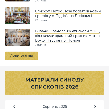
27 липня
Єпископ Петро Лоза посвятив новий
престіл у с. Підгір’я на Львівщині
22 липня
В Івано-Франківську єпископи УГКЦ
відзначили храмовий празник Матері
Божої Неустанної Помочі
7 липня
Дивитися ще
МАТЕРІАЛИ СИНОДУ
ЄПИСКОПІВ 2026
Серпень
2026