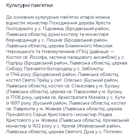
Культурні пам’ятки
До основних культурних пам’яток єпархії можна
віднести: монастир Походження дерева Хреста
Господнього у с. Підкамінь (Бродівський район,
Львівська область), руїни костелу та монастиря
бернардинців у с. Лешнів (Бродівський район,
Львівська область), церква Блаженного Миколая
Чернецького та Новомучеників УГКЦ (давніше —
Костел св. Йосифа, частина палацового ансамблю) у с.
Підгірці (Бродівський район, Львівська область), церква
Собору Пресвятої Богородиці у с. Заболотці
із 1746 року (Бродівський район, Львівська область),
костел Святої Трійці у смт. Олесько (Буський район,
Львівська область), костел св. Станіслава у м. Буську
(Львівська область), церква св. Параскеви у м. Буську
із 1708 року, церква св. Архистратига Михаїла у с. Кути
із 1697 року (Буський район, Львівська область), костел
св. Лаврентія у м. Жовква (Львівська область), церква
Пресвятого Серця Христового і монастир Різдва
Христового у м. Жовква (Львівська область), Крехівський
монастир із 1612 року у с. Крехів (Жовківський район,
Львівська область), церква Святого Духа у с. Потелич