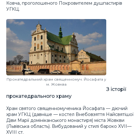
Ковча, проголошеного Покровителем душпастирів
УГКЦ.
Прокатедральний храм священномуч. Йосафата у
м. Жовква
З історії
прокатедрального храму
Храм святого священномученика Йосафата — діючий
храм УГКЦ (давніше — костел Внебовзяття Найсвятішої
Діви Марії домініканського монастиря) міста Жовкви
(Львівська область). Вибудований у стилі бароко XVII—
XVIII ст.