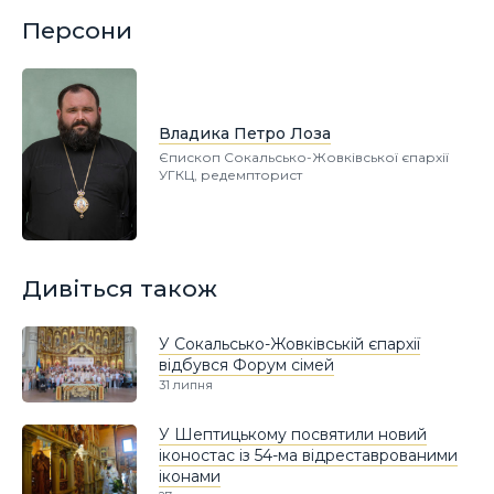
Персони
Владика Петро Лоза
Єпископ Сокальсько-Жовківської єпархії
УГКЦ, редемпторист
Дивіться також
У Сокальсько-Жовківській єпархії
відбувся Форум сімей
31 липня
У Шептицькому посвятили новий
іконостас із 54-ма відреставрованими
іконами