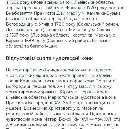
із 1502 року (Жовківський район, Львівська область),
церква Пресвятої Трійці у м. Жовква із 1720 року, костел
Внебовзяття Пречистої Діви Марії у м. Кам’янка-Бузька
(Львівська область), церква Різдва Пресвятої
Богородиці у с. Угнів із 1780 року (Сокальський район,
Львівська область), церква св. Миколая у м. Сокалі
із 1567 року (Львівська область), костел св. Марка у с.
Варяж із 1688 року (Сокальський район, Львівська
область) та багато інших.
Відпустові місця та чудотворні ікони
На території єпархії є чудотворні ікони та відпустові
місця, до яких вірні здійснюють приватні чи загальні
прощі: Кристинопільська чудотворна ікона Пресвятої
Богородиці (перша пол. XVIII ст.) у Василіянському
монастирському храмі св. Юрія у м. Червоноград
(Львівська область), Маркопільська чудотворна ікона
Пресвятої Богородиці (XVI-XVII ст.), що знаходиться
у церкві Вознесіння Христового у с. Маркопіль
(Бродівський район, Львівська область), Підгорецька
чудотворна ікона Матері Божої (кін. XVI — поч. XVII ст.)
у Василіянському монастирському храмі Благовіщення