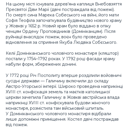
На цьому місті існувала дерев’яна каплиця Внебовзяття
Пресвятої Діви Марії (двічі постраждала від пожежі).
По смерті сина Марека Собеського на війні, його мати
Софія Теофіла започаткувала будівництво нового храму
у Жовкві у 1652 р. Новий храм було віддано в опіку
ченцям Ордену Проповідників (Домініканцям). Після
руйнації внаслідок пожеж, воєн було проведено
відновлення за сприяння Якуба Людвіка Собєського.
Келії Домініканського чоловічого монастиря (кляштор)
постали у 1754–1792 роках. У 1792 році фасади храму
набули форм, збережених донині.
У 1772 році Річ Посполиту вперше розділили войовничі
сусідні держави — Галичину включили до складу
Австро-Угорської імперії. Широко проведена наприкінці
XVIII ст. конфіскація земель та маєтків католицької
церкви зачепила Галичину: в Жовкві австрійська влада
наприкінці XVIII ст. конфіскувала будови жіночого
монастиря, розмістила там військовий шпиталь.
У Домініканського чоловічого монастиря відібрали
лише допоміжні приміщення. Костел двічі постраждав
від пожеж.