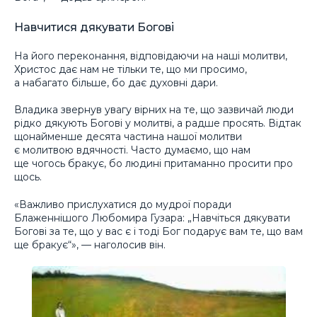
Навчитися дякувати Богові
На його переконання, відповідаючи на наші молитви,
Христос дає нам не тільки те, що ми просимо,
а набагато більше, бо дає духовні дари.
Владика звернув увагу вірних на те, що зазвичай люди
рідко дякують Богові у молитві, а радше просять. Відтак
щонайменше десята частина нашої молитви
є молитвою вдячності. Часто думаємо, що нам
ще чогось бракує, бо людині притаманно просити про
щось.
«Важливо прислухатися до мудрої поради
Блаженнішого Любомира Гузара: „Навчіться дякувати
Богові за те, що у вас є і тоді Бог подарує вам те, що вам
ще бракує“», — наголосив він.