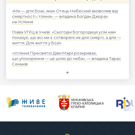
«Ми — діти Божі, яких Отець Небесний визволив від
смертності і тління», — владика Богдан Дзюрах
на Успіння
Глава УГКЦ в Уневі: «Сьогодні Богородиця усім нам
показує, що всі ми є сотворені не для смерті, а для —
життя. Для життя у Бозі»
«Успіння Пресвятої Діви Марії розкриває,
що упокорення — це шлях до неба», — владика Тарас
Сеньків