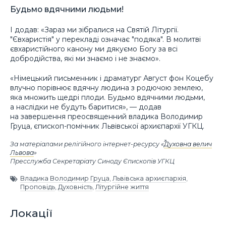
Будьмо вдячними людьми!
І додав: «Зараз ми зібралися на Святій Літургії.
"Євхаристія" у перекладі означає "подяка". В молитві
євхаристійного канону ми дякуємо Богу за всі
добродійства, які ми знаємо і не знаємо».
«Німецький письменник і драматург Август фон Коцебу
влучно порівнює вдячну людина з родючою землею,
яка множить щедрі плоди. Будьмо вдячними людьми,
а наслідки не будуть баритися», — додав
на завершення преосвященний владика Володимир
Груца, єпископ-помічник Львівської архиєпархії УГКЦ.
За матеріалами релігійного інтернет-ресурсу «
Духовна велич
Львова
»
Пресслужба Секретаріату Синоду Єпископів УГКЦ
Владика Володимир Груца
,
Львівська архиєпархія
,
Проповідь
,
Духовність
,
Літургійне життя
Локації