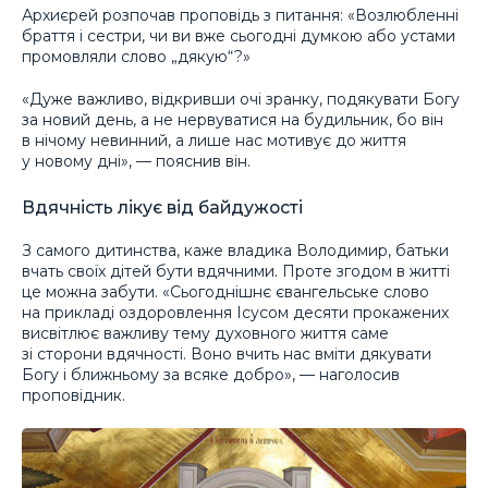
Архиєрей розпочав проповідь з питання: «Возлюбленні
браття і сестри, чи ви вже сьогодні думкою або устами
промовляли слово „дякую“?»
«Дуже важливо, відкривши очі зранку, подякувати Богу
за новий день, а не нервуватися на будильник, бо він
в нічому невинний, а лише нас мотивує до життя
у новому дні», — пояснив він.
Вдячність лікує від байдужості
З самого дитинства, каже владика Володимир, батьки
вчать своїх дітей бути вдячними. Проте згодом в житті
це можна забути. «Сьогоднішнє євангельське слово
на прикладі оздоровлення Ісусом десяти прокажених
висвітлює важливу тему духовного життя саме
зі сторони вдячності. Воно вчить нас вміти дякувати
Богу і ближньому за всяке добро», — наголосив
проповідник.