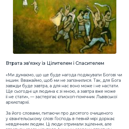
Втрата зв'язку із Цілителем і Спасителем
«Ми думаємо, що ще буде нагода подякувати Богові чи
іншим. Вважаймо, щоб ми не запізнилися. Так, для Бога
завжди буде завтра, а для нас воно може і не настати.
Ще сьогодні ця людина є зі мною, а завтра вже може
її не стати», — застерігає єпископ-помічник Львівської
архиєпархії.
За його словами, питаючи про десятого очищеного
у євангельському слові Господь в певній мірі дорікає
невдячним людям. Ці люди отримали зцілення, але