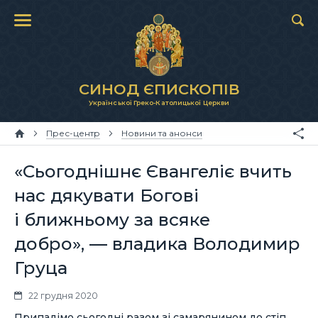
СИНОД ЄПИСКОПІВ
Української Греко-Католицької Церкви
Прес-центр
Новини та анонси
«Сьогоднішнє Євангеліє вчить
нас дякувати Богові
і ближньому за всяке
добро», — владика Володимир
Груца
22 грудня 2020
Припадімо сьогодні разом зі самарянином до стіп