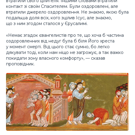
втратили свого цілителя. Іншими словами втратили
контакт зі своїм Спасителем. Були оздоровлені, але
втратили джерело оздоровлення. Не знаємо, якою була
подальша доля всіх, кого зцілив Ісус, але знаємо,
що з ним згодом сталося у Єрусалимі.
«Немає згадок євангелистів про те, що хоча б частина
оздоровленних від недуг була б біля Його хреста
у момент смерті. Від цього стає сумно, бо легко
дякувати тоді, коли нам ніщо не загрожує, а так важко
покидати зону власного комфорту», — сказав
проповідник.