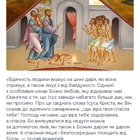
«Вдячність людини вказує на цінні дари, які вона
отримує, а також лікує її від байдужості. Однією
з особливих ознак Божої любові, яку відкриває нам
Євангеліє є те, що Ісус завжди набагато більше дає, ніж
ми просимо. Про це свідчать слова Ісуса Христа, які Він
сказав до зціленого самарянина: „Іди, віра твоя спасла
тебе“. Господь не каже, що віра тебе оздоровила,
а спасла. Бо вилікуватися від недуги можна
за допомогою ліків, які також є Божим даром чи даром
землі. А спасіння лише і безпосередньо походить від
Бога», — додав архиєрей.