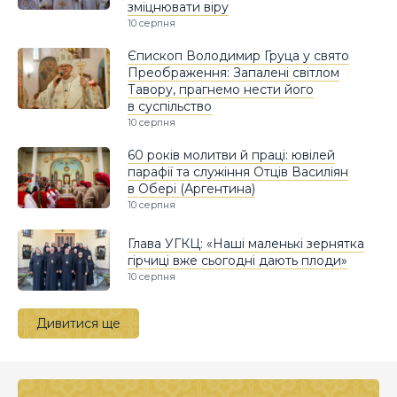
зміцнювати віру
10 серпня
Єпископ Володимир Груца у свято
Преображення: Запалені світлом
Тавору, прагнемо нести його
в суспільство
10 серпня
60 років молитви й праці: ювілей
парафії та служіння Отців Василіян
в Обері (Аргентина)
10 серпня
Глава УГКЦ: «Наші маленькі зернятка
гірчиці вже сьогодні дають плоди»
10 серпня
Дивитися ще