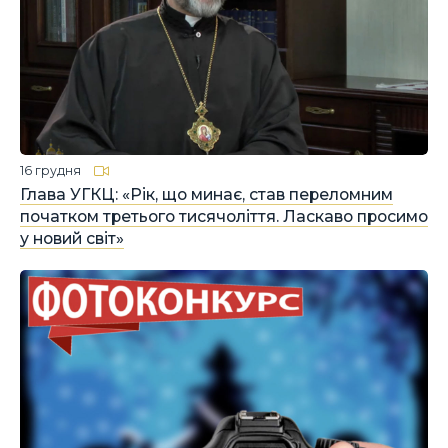
16 грудня
Глава УГКЦ: «Рік, що минає, став переломним
початком третього тисячоліття. Ласкаво просимо
у новий світ»