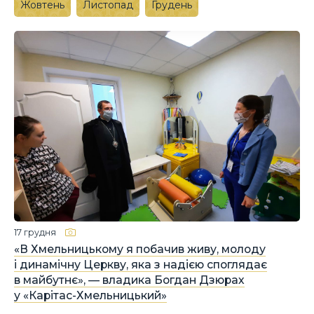
Жовтень
Листопад
Грудень
17 грудня
«В Хмельницькому я побачив живу, молоду
і динамічну Церкву, яка з надією споглядає
в майбутнє», — владика Богдан Дзюрах
у «Карітас-Хмельницький»