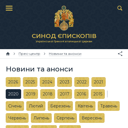
СИНОД ЄПИСКОПІВ
Української Греко-Католицької Церкви
Прес-центр
Новини та анонси
Новини та анонси
2026
2025
2024
2023
2022
2021
2020
2019
2018
2017
2016
2015
Січень
Лютий
Березень
Квітень
Травень
Червень
Липень
Серпень
Вересень