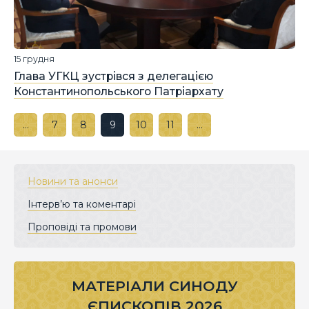
15 грудня
Глава УГКЦ зустрівся з делегацією
Константинопольського Патріархату
…
7
8
9
10
11
…
Новини та анонси
Інтерв’ю та коментарі
Проповіді та промови
МАТЕРІАЛИ СИНОДУ
ЄПИСКОПІВ 2026