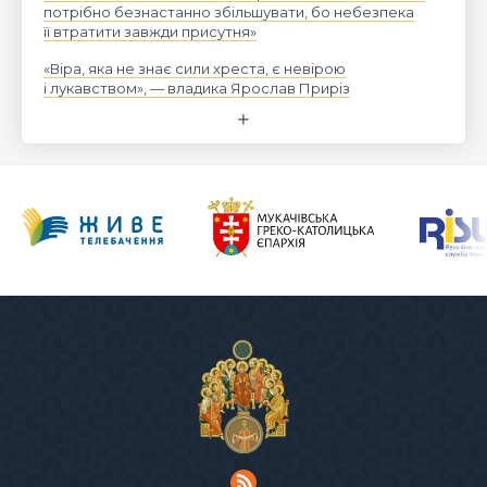
потрібно безнастанно збільшувати, бо небезпека
її втратити завжди присутня»
«Віра, яка не знає сили хреста, є невірою
і лукавством», — владика Ярослав Приріз