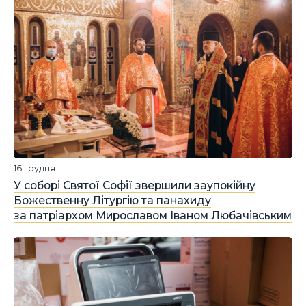
16 грудня
У соборі Святої Софії звершили заупокійну
Божественну Літургію та панахиду
за патріархом Мирославом Іваном Любачівським