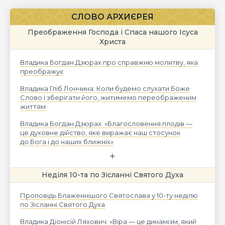
СЛОВО АРХИЄРЕЯ
Преображення Господа і Спаса нашого Ісуса
Христа
Владика Богдан Дзюрах про справжню молитву, яка
преображує
Владика Гліб Лончина: Коли будемо слухати Боже
Слово і зберігати його, житимемо переображеним
життям
Владика Богдан Дзюрах: «Благословення плодів —
це духовне дійство, яке виражає наш стосунок
до Бога і до наших ближніх»
Неділя 10-та по Зісланні Святого Духа
Проповідь Блаженнішого Святослава у 10-ту неділю
по Зісланні Святого Духа
Владика Діонісій Ляхович: «Віра — це динамізм, який