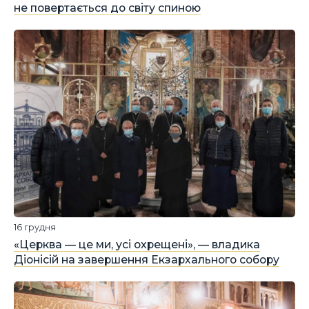
не повертається до світу спиною
16 грудня
«Церква — це ми, усі охрещені», — владика
Діонісій на завершення Екзархального собору