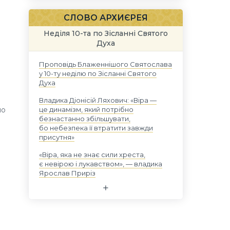
СЛОВО АРХИЄРЕЯ
Неділя 10-та по Зісланні Святого
Духа
Проповідь Блаженнішого Святослава
у 10-ту неділю по Зісланні Святого
Духа
Владика Діонісій Ляхович: «Віра —
це динамізм, який потрібно
мо
безнастанно збільшувати,
бо небезпека її втратити завжди
присутня»
«Віра, яка не знає сили хреста,
є невірою і лукавством», — владика
Ярослав Приріз