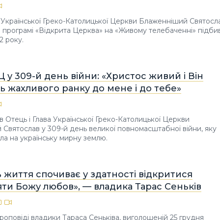
а Української Греко-Католицької Церкви Блаженніший Святосл
й програмі «Відкрита Церква» на «Живому телебаченні» підби
2 року.
Ц у 309-й день війни: «Христос живий і Він
 жахливого ранку до мене і до тебе»
в Отець і Глава Української Греко-Католицької Церкви
Святослав у 309-й день великої повномасштабної війни, яку
ла на українську мирну землю.
 життя спочиває у здатності відкритися
ти Божу любов», — владика Тарас Сеньків
роповіді владики Тараса Сеньківа, виголошеній 25 грудня