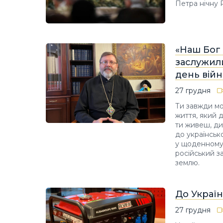
Петра нічну 
«Наш Бог 
заслужили
день вій
27 грудня
Ти завжди мо
життя, який 
ти живеш, ди
до українськ
у щоденному 
російський з
землю.
До Украї
27 грудня