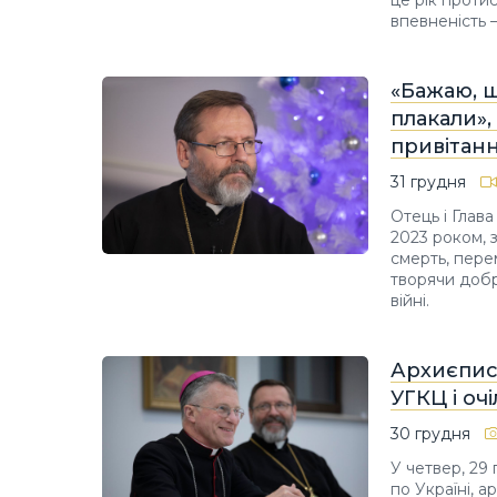
це рік протис
впевненість 
«Бажаю, щ
плакали»
привітанн
31 грудня
Отець і Глав
2023 роком, 
смерть, пере
творячи добр
війні.
Архиєписк
УГКЦ і оч
30 грудня
У четвер, 29
по Україні, а