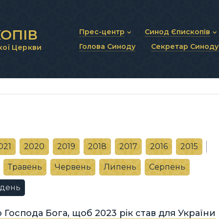
ОПІВ
Прес-центр
Синод Єпископів
Голова Синоду
Секретар Синоду
кої Церкви
Новини та анонси
Статут Синоду Єписко
Інтерв’ю та коментарі
Регламент Синоду Єп
Проповіді та промови
Положення про Голов
Молитовне прикликанн
Синодальні органи
Секретаріат Синоду
Контактна інформація
021
2020
2019
2018
2017
2016
2015
Травень
Червень
Липень
Серпень
удень
Господа Бога, щоб 2023 рік став для України