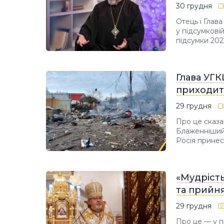
30 грудня
Отець і Глав
у підсумкові
підсумки 202
Глава УГК
приходить
29 грудня
Про це сказа
Блаженніший 
Росія принес
«Мудрість
та прийня
29 грудня
Про це — у п