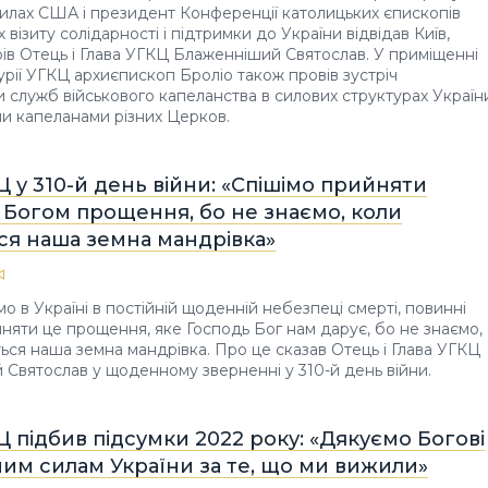
илах США і президент Конференції католицьких єпископів
візиту солідарності і підтримки до України відвідав Київ,
рів Отець і Глава УГКЦ Блаженніший Святослав. У приміщенні
урії УГКЦ архиєпископ Броліо також провів зустріч
и служб військового капеланства в силових структурах Україн
ми капеланами різних Церков.
Ц у 310-й день війни: «Спішімо прийняти
 Богом прощення, бо не знаємо, коли
ся наша земна мандрівка»
о в Україні в постійній щоденній небезпеці смерті, повинні
няти це прощення, яке Господь Бог нам дарує, бо не знаємо,
ться наша земна мандрівка. Про це сказав Отець і Глава УГКЦ
Святослав у щоденному зверненні у 310-й день війни.
Ц підбив підсумки 2022 року: «Дякуємо Богові
им силам України за те, що ми вижили»