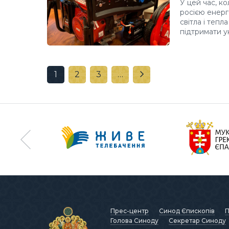
У цей час, к
росією енерг
світла і тепл
підтримати ук
1
2
3
…
Прес-центр
Синод Єпископів
П
Голова Синоду
Секретар Синоду