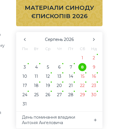
МАТЕРІАЛИ СИНОДУ
ЄПИСКОПІВ 2026
о
Серпень
2026
му
Пн
Вт
Ср
Чт
Пт
Сб
Нд
1
2
3
4
5
6
7
8
9
10
11
12
13
14
15
16
17
18
19
20
21
22
23
24
25
26
27
28
29
30
31
я
День поминання владики
Антонія Ангеловича