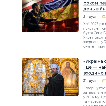
роком пер
день вій
31 грудня
Хай 2023 рік
покріплені с
буття Сина Б
Української 
зверненні у 
окупант прин
«Україна 
І це — на
входимо 
31 грудня
Завершується
за незалежні
у 2014-му. Ц
та жертовніс