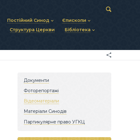
Постійний Синод
Єпископи
Структура Церкви
Бібліотека
пів
Статут Постійного Синоду
Діючі єпископи
ископів
Персональний склад
Єпископи-ємерити
Документи
ну тему
Минулі склади
Усопші єпископи
Фоторепортажі
я Св. Духа
Відеоматеріали
Матеріали Синодів
Партикулярне право УГКЦ
Документи
Фоторепортажі
Відеоматеріали
Матеріали Синодів
Партикулярне право УГКЦ