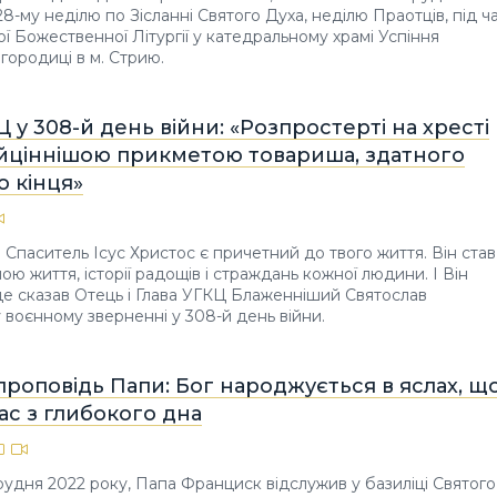
28-му неділю по Зісланні Святого Духа, неділю Праотців, під ч
ї Божественної Літургії у катедральному храмі Успіння
городиці в м. Стрию.
Ц у 308-й день війни: «Розпростерті на хресті
айціннішою прикметою товариша, здатного
о кінця»
 Спаситель Ісус Христос є причетний до твого життя. Він став
ою життя, історії радощів і страждань кожної людини. І Він
це сказав Отець і Глава УГКЦ Блаженніший Святослав
воєнному зверненні у 308-й день війни.
проповідь Папи: Бог народжується в яслах, щ
ас з глибокого дна
грудня 2022 року, Папа Франциск відслужив у базиліці Святого