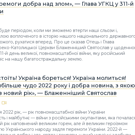
емоги добра над злом», — Глава УГКЦ у 311-й
ни
 буде періодом, коли ми зможемо втерти наші сльози і,
илою воплоченого в історію нашого національного державног
ожого, рухатися вперед. Про це сказав Отець і Глава
Греко-Католицької Церкви Блаженніший Святослав у щоденно
311-й день великої, повномасштабної війни, яку російський
іс на нашу багатостраждальну землю.
стоїть! Україна бореться! Україна молиться!
йбільше чудо 2022 року і добра новина, з якою
в новий рік», — Блаженніший Святослав
 2022 рік, — рік повномасштабної війни України
сть і майбутнє — війни з російськими окупантами, яка почалас
ей рік наповнений великим горем, але й великим героїзмом
тю Українського народу задля перемоги України. 2022-й —