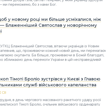
тояння добра і зла, світла і темряви, у який українці здобули
— ми переможемо, бо з нами Бог.
об у новому році ми більше усміхалися, ніж
, — Блаженніший Святослав у новорічному
і
а УГКЦ Блаженніший Святослав, вітаючи українців із Новим
запевнив, що, проживаючи кожний новий день, ми перемагає
магаємо окупанта. Ба більше, проживаючи в Божій благодаті,
о зближаємо день перемоги України в цій несправедливій
оп Тімоті Броліо зустрівся у Києві з Главою
ільниками служб військового капеланства
 грудня, в день чергового масованого ракетного удару росії
рхиєпископ Тімоті Броліо, очільник військового ординаріату