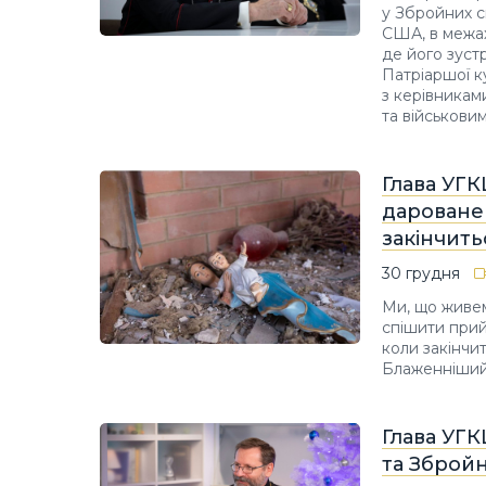
у Збройних с
США, в межах 
де його зуст
Патріаршої к
з керівникам
та військови
Глава УГК
дароване
закінчить
30 грудня
Ми, що живем
спішити прий
коли закінчи
Блаженніший 
Глава УГК
та Збройн