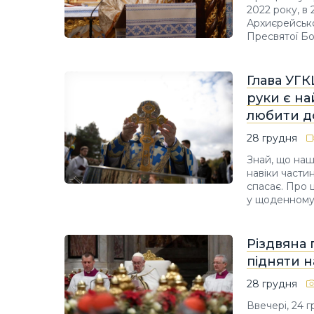
2022 року, в 
Архиєрейсько
Пресвятої Бо
Глава УГК
руки є н
любити д
28 грудня
Знай, що наш
навіки частин
спасає. Про 
у щоденному 
Різдвяна 
підняти н
28 грудня
Ввечері, 24 