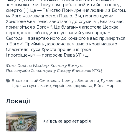
земним життям. Тому нам треба прийняти його перед
смертю […] Це — Таїнство Примирення людини з Богом,
як його називає апостол Павло. Він, проповідуючи
Христове Євангеліє, звертався до слухачів: „Благаю вас,
примиріться з Богом!“. Це благання апостола Церква
передає кожній людині в усі часи й усім народам.
Сьогодні і я звертаю його до кожного з вас: примиріться
з Богом! Прийміть дароване вам ціною крові нашого
Спасителя Ісуса Христа прощення гріхів
і прогрішень!» — попросив Глава УГКЦ.
Фото: Daphne Wesdorp. Костел у Бахмуті.
Пресслужба Секретаріату Синоду Єпископів УГКЦ
Блаженніший Святослав Шевчук
,
Звернення
,
Духовність
,
Церква і суспільство
,
Українська держава
,
Війна
,
Мир
Локації
Київська архиєпархія