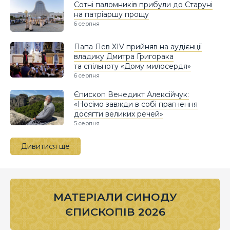
Сотні паломників прибули до Старуні
на патріаршу прощу
6 серпня
Папа Лев XIV прийняв на аудієнції
владику Дмитра Григорака
та спільноту «Дому милосердя»
6 серпня
Єпископ Венедикт Алексійчук:
«Носімо завжди в собі прагнення
досягти великих речей»
5 серпня
Дивитися ще
МАТЕРІАЛИ СИНОДУ
ЄПИСКОПІВ 2026