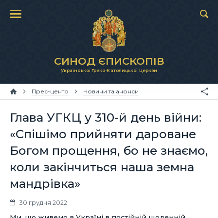
СИНОД ЄПИСКОПІВ
Української Греко-Католицької Церкви
Прес-центр
Новини та анонси
Глава УГКЦ у 310-й день війни:
«Спішімо прийняти дароване
Богом прощення, бо не знаємо,
коли закінчиться наша земна
мандрівка»
30 грудня 2022
Ми, що живемо в Україні в постійній щоденній