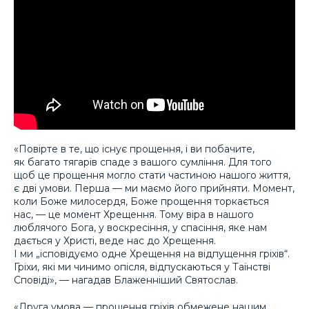
«Повірте в те, що існує прощення, і ви побачите,
як багато тягарів спаде з вашого сумління. Для того
щоб це прощення могло стати частиною нашого життя,
є дві умови. Перша — ми маємо його прийняти. Момент,
коли Боже милосердя, Боже прощення торкається
нас, — це момент Хрещення. Тому віра в нашого
люблячого Бога, у воскресіння, у спасіння, яке нам
дається у Христі, веде нас до Хрещення.
І ми „ісповідуємо одне Хрещення на відпущення гріхів“.
Гріхи, які ми чинимо опісля, відпускаються у Таїнстві
Сповіді», — нагадав Блаженніший Святослав.
«Друга умова — прощення гріхів обмежене нашим