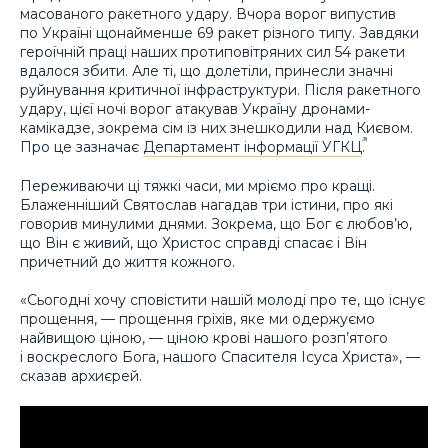
масованого ракетного удару. Вчора ворог випустив
по Україні щонайменше 69 ракет різного типу. Завдяки
героїчній праці наших протиповітряних сил 54 ракети
вдалося збити. Але ті, що долетіли, принесли значні
руйнування критичної інфраструктури. Після ракетного
удару, цієї ночі ворог атакував Україну дронами-
камікадзе, зокрема сім із них знешкодили над Києвом.
Про це зазначає
Департамент інформації УГКЦ
.
Переживаючи ці тяжкі часи, ми мріємо про кращі.
Блаженніший Святослав нагадав три істини, про які
говорив минулими днями. Зокрема, що Бог є любов’ю,
що Він є живий, що Христос справді спасає і Він
причетний до життя кожного.
«Сьогодні хочу сповістити нашій молоді про те, що існує
прощення, — прощення гріхів, яке ми одержуємо
найвищою ціною, — ціною крові нашого розп’ятого
і воскреслого Бога, нашого Спасителя Ісуса Христа», —
сказав архиєрей.