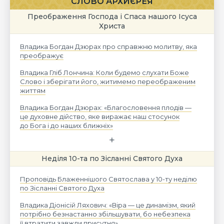
СЛОВО АРХИЄРЕЯ
Преображення Господа і Спаса нашого Ісуса
Христа
Владика Богдан Дзюрах про справжню молитву, яка
преображує
Владика Гліб Лончина: Коли будемо слухати Боже
Слово і зберігати його, житимемо переображеним
життям
Владика Богдан Дзюрах: «Благословення плодів —
це духовне дійство, яке виражає наш стосунок
до Бога і до наших ближніх»
Неділя 10-та по Зісланні Святого Духа
Проповідь Блаженнішого Святослава у 10-ту неділю
по Зісланні Святого Духа
Владика Діонісій Ляхович: «Віра — це динамізм, який
потрібно безнастанно збільшувати, бо небезпека
її втратити завжди присутня»