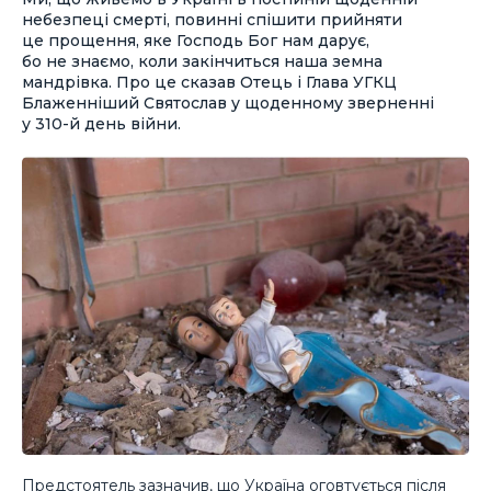
небезпеці смерті, повинні спішити прийняти
це прощення, яке Господь Бог нам дарує,
бо не знаємо, коли закінчиться наша земна
мандрівка. Про це сказав Отець і Глава УГКЦ
Блаженніший Святослав у щоденному зверненні
у 310-й день війни.
Предстоятель зазначив, що Україна оговтується після