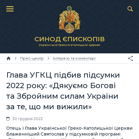
СИНОД ЄПИСКОПІВ
Української Греко-Католицької Церкви
Прес-центр
Інтерв’ю та коментарі
Глава УГКЦ підбив підсумки
2022 року: «Дякуємо Богові
та Збройним силам України
за те, що ми вижили»
30 грудня 2022
Отець і Глава Української Греко-Католицької Церкви
Блаженніший Святослав у підсумковій програмі