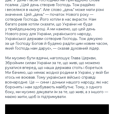
псалма: „Цей день створив Господь. Тож радіймо
і веселімся в ньому“. Але слово „день“ може мати різні
значення. Цей „день“ — початок Нового року —
сотворив Господь. Його хотіли в нас вкрасти. Нам
багато разів хотіли сказати, що України не буде
у прийдешньому році. А ми кажемо, що цей день
Нового року для України, українського народу,
Української держави сотворив Господь. Тож дякуємо
за це Господу Богові й будемо радіти цим новим часом,
який Господь нам дарує», — сказав духовний лідер.
Ми мусимо бути вдячні, наголошує Глава Церкви,
Збройним силам України за те, що живі, що можемо
рухатися вперед, що наша держава стоїть і бореться.
Ми бачимо, що немає жодної родини в Україні, у якій би
хтось не воював. Тому українське військо справді
всенародне. Це — сини і доньки нашого народу, які нас
боронять і нам здобувають майбутнє. Тому, з одного
боку, ми мусимо дякувати їм за те, що живі, а з іншого —
маємо жити, щоб їх підтримувати.