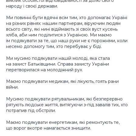
виклик особистої відповідальності за долю свого
народу і своєї держави.
Ми повинні бути вдячні всім тим, хто допомагає Україні
на різних рівнях: нашим партнерам, віруючим людям
всього світу, які нині відіймають зі своїх вуст кусень
хліба, аби ним поділитися з Україною. Ми маємо
їм подякувати за те, що наші руки не є порожніми, коли
несемо допомогу тим, хто перебуває у біді.
Ми мусимо подякувати нашій молоді, яка стала
на захист Батьківщини. Справа захисту України
перетворилася на молодіжний рух.
Маємо подякувати медикам, які лікують, гоять рани
війни.
Мусимо подякувати рятувальникам, які безперервно
рятують людське життя, витягуючи з-під завалів тих, хто
потрапив під обстріли.
Маємо подякувати енергетикам, які ремонтують те,
що ворог вкотре намагається знищити.