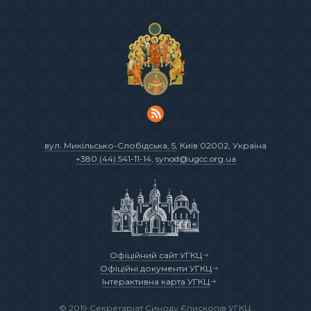
вул. Микільсько-Слобідська, 5
, Київ 02002, Україна
+380 (44) 541-11-14
,
synod@ugcc.org.ua
Офіційний сайт УГКЦ
Офіційні документи УГКЦ
Інтерактивна карта УГКЦ
© 2019 Секретаріат Синоду Єпископів УГКЦ.