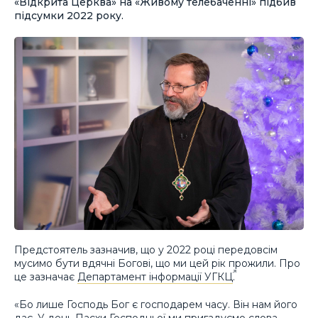
«Відкрита Церква» на «Живому телебаченні» підбив
підсумки 2022 року.
Предстоятель зазначив, що у 2022 році передовсім
мусимо бути вдячні Богові, що ми цей рік прожили. Про
це зазначає
Департамент інформації УГКЦ
.
«Бо лише Господь Бог є господарем часу. Він нам його
дає. У день Пасхи Господньої ми пригадуємо слова