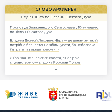
СЛОВО АРХИЄРЕЯ
Неділя 10-та по Зісланні Святого Духа
Проповідь Блаженнішого Святослава у 10-ту неділю
по Зісланні Святого Духа
Владика Діонісій Ляхович: «Віра — це динамізм, який
потрібно безнастанно збільшувати, бо небезпека
її втратити завжди присутня»
«Віра, яка не знає сили хреста, є невірою
і лукавством», — владика Ярослав Приріз