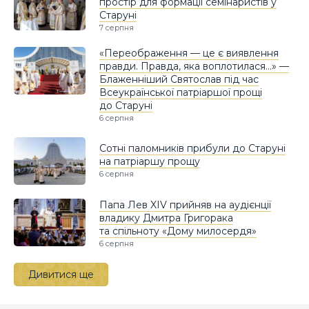
простір для формації семінаристів у
Старуні
7 серпня
«Переображення — це є виявлення
правди. Правда, яка воплотилася…» —
Блаженніший Святослав під час
Всеукраїнської патріаршої прощі
до Старуні
6 серпня
Сотні паломників прибули до Старуні
на патріаршу прощу
6 серпня
Папа Лев XIV прийняв на аудієнції
владику Дмитра Григорака
та спільноту «Дому милосердя»
6 серпня
Дивитися ще