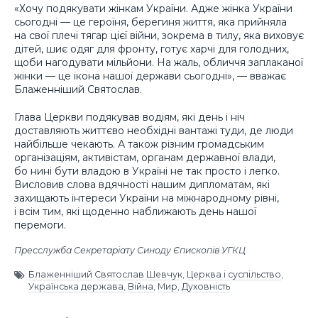
«Хочу подякувати жінкам України. Адже жінка України
сьогодні — це героїня, берегиня життя, яка прийняла
на свої плечі тягар цієї війни, зокрема в тилу, яка виховує
дітей, шиє одяг для фронту, готує харчі для голодних,
щоби нагодувати мільйони. На жаль, обличчя заплаканої
жінки — це ікона нашої держави сьогодні», — вважає
Блаженніший Святослав.
Глава Церкви подякував водіям, які день і ніч
доставляють життєво необхідні вантажі туди, де люди
найбільше чекають. А також різним громадським
організаціям, активістам, органам державної влади,
бо нині бути владою в Україні не так просто і легко.
Висловив слова вдячності нашим дипломатам, які
захищають інтереси України на міжнародному рівні,
і всім тим, які щоденно наближають день нашої
перемоги.
Пресслужба Секретаріату Синоду Єпископів УГКЦ
Блаженніший Святослав Шевчук
,
Церква і суспільство
,
Українська держава
,
Війна
,
Мир
,
Духовність