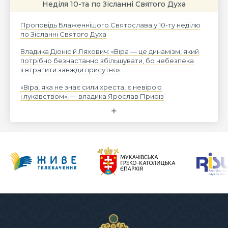
Неділя 10-та по Зісланні Святого Духа
Проповідь Блаженнішого Святослава у 10-ту неділю
по Зісланні Святого Духа
Владика Діонісій Ляхович: «Віра — це динамізм, який
потрібно безнастанно збільшувати, бо небезпека
її втратити завжди присутня»
«Віра, яка не знає сили хреста, є невірою
і лукавством», — владика Ярослав Приріз