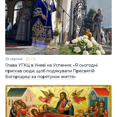
29 серпня
Глава УГКЦ в Уневі на Успення: «Я сьогодні
приїхав сюди, щоб подякувати Пресвятій
Богородиці за порятунок життя»