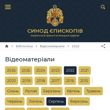
СИНОД ЄПИСКОПІВ
Української Греко-Католицької Церкви
Бібліотека
Відеоматеріали
2022
Відеоматеріали
2026
2025
2024
2023
2022
2021
2020
2019
2018
2017
2016
2015
Січень
Лютий
Березень
Квітень
Травень
Червень
Липень
Серпень
Вересень