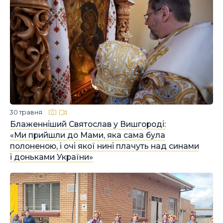
30 травня
Блаженніший Святослав у Вишгороді:
«Ми прийшли до Мами, яка сама була
полоненою, і очі якої нині плачуть над синами
і доньками України»