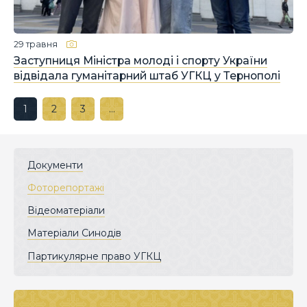
29 травня
Заступниця Міністра молоді і спорту України
відвідала гуманітарний штаб УГКЦ у Тернополі
1
2
3
…
Документи
Фоторепортажі
Відеоматеріали
Матеріали Синодів
Партикулярне право УГКЦ