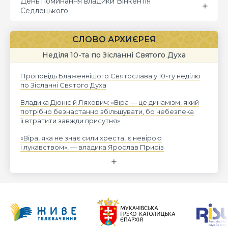
День поминання владики Вінкентія
Седлецького
СЛОВО АРХИЄРЕЯ
Неділя 10-та по Зісланні Святого Духа
Проповідь Блаженнішого Святослава у 10-ту неділю
по Зісланні Святого Духа
Владика Діонісій Ляхович: «Віра — це динамізм, який
потрібно безнастанно збільшувати, бо небезпека
її втратити завжди присутня»
«Віра, яка не знає сили хреста, є невірою
і лукавством», — владика Ярослав Приріз