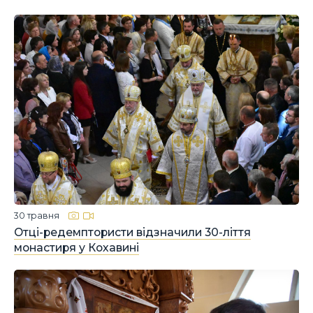
30 травня
Отці-редемптористи відзначили 30-ліття
монастиря у Кохавині