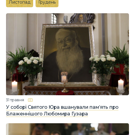
Листопад
Грудень
31 травня
У cоборі Cвятого Юра вшанували пам’ять про
Блаженнішого Любомира Гузара