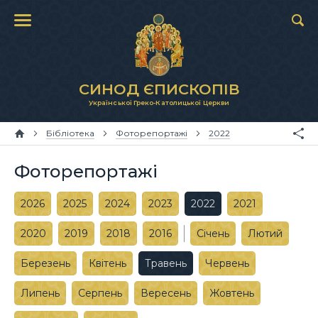
СИНОД ЄПИСКОПІВ
Української Греко-Католицької Церкви
Бібліотека
Фоторепортажі
2022
Фоторепортажі
2026
2025
2024
2023
2022
2021
2020
2019
2018
2016
Січень
Лютий
Березень
Квітень
Травень
Червень
Липень
Серпень
Вересень
Жовтень