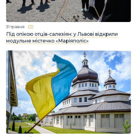
31 травня
Під опікою отців-салезіян: у Львові відкрили
модульне містечко «Маріяполіс»