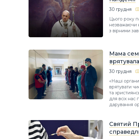
30 грудня
Цього року п
незважаючи 
з вірними за
Мама семі
врятувал
30 грудня
«Наші органи
врятувати чи
та християнс
для всіх нас
дарування ор
Святий Пр
справедл