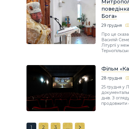
Митропол
поведінка
Бога»
29 грудня
Про це сказа
Василій Семе
Літургії у м
Тернопільськ
Фільм «К
28 грудня
25 грудня у 
документальн
днів. З огля
продовжити с
1
2
3
…