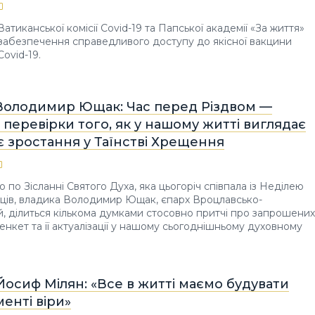
атиканської комісії Covid-19 та Папської академії «За життя»
забезпечення справедливого доступу до якісної вакцини
Covid-19.
Володимир Ющак: Час перед Різдвом —
 перевірки того, як у нашому житті виглядає
 зростання у Таїнстві Хрещення
 по Зісланні Святого Духа, яка цьогоріч співпала із Неділею
ців, владика Володимир Ющак, єпарх Вроцлавсько-
, ділиться кількома думками стосовно притчі про запрошених
енкет та її актуалізації у нашому сьогоднішньому духовному
осиф Мілян: «Все в житті маємо будувати
енті віри»