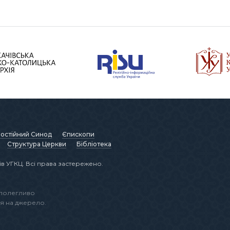
остійний Синод
Єпископи
Структура Церкви
Бібліотека
в УГКЦ. Всі права застережено.
аполегливо
я на джерело.