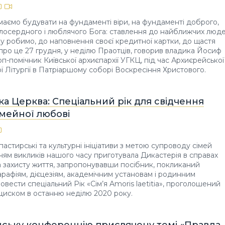
 маємо будувати на фундаменті віри, на фундаменті доброго,
илосердного і люблячого Бога: ставлення до найближчих люде
ку робимо, до наповнення своєї кредитної картки, до щастя
 про це 27 грудня, у неділю Праотців, говорив владика Йосиф
оп-помічник Київської архиєпархії УГКЦ, під час Архиєрейської
 Літургії в Патріаршому соборі Воскресіння Христового.
а Церква: Спеціальний рік для свідчення
імейної любові
пастирські та культурні ініціативи з метою супроводу сімей
ям викликів нашого часу приготувала Дикастерія в справах
 та захисту життя, запропонувавши посібник, покликаний
рафіям, дієцезіям, академічним установам і родинним
овести спеціальний Рік «Сім’я Amoris laetitia», проголошений
иском в останню неділю 2020 року.
нську конференцію присвячену темі «Правда