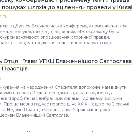
 у пошуках шляхів до зцілення» провели у Києв
Києві відбулася Всеукраїнська конференція присвячена темі
авма: у пошуках шляхів до зцілення». Метою заходу було
скурси важливості опрацювання історичної правди,
ам’яті народу та зцілення колективної травматизації.
 Отця і Глави УГКЦ Блаженнішого Святослава
 Праотців
чікування на народження Спасителя допоможе нам відчути
ними на свято Різдва Господнього, а наша відповідь
шення зробить нас вибраними синами і доньками Божими
і». Про це мовив під час проповіді на XXIX Неділю по Зісланні
 та Неділю Праотців Отець і Глава Української Греко-
 Церкви Блаженніший Святослав.