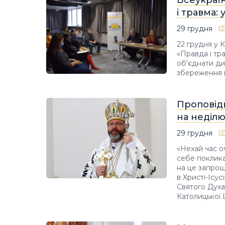
і травма:
29 грудня
22 грудня у 
«Правда і тр
об’єднати ди
збереження п
Проповідь
на неділю
29 грудня
«Нехай час о
себе поклика
на це запро
в Христі-Ісус
Святого Духа
Католицької