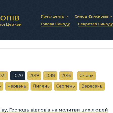
ОПІВ
Прес-центр
Синод Єпископів
Голова Синоду
Секретар Синоду
кої Церкви
Новини та анонси
Статут Синоду Єписко
Інтерв’ю та коментарі
Регламент Синоду Єп
Проповіді та промови
Положення про Голов
Молитовне прикликанн
Синодальні органи
Секретаріат Синоду
Контактна інформація
021
2020
2019
2018
2016
Січень
ь
Червень
Липень
Серпень
Вересень
іву, Господь відповів на молитви цих людей