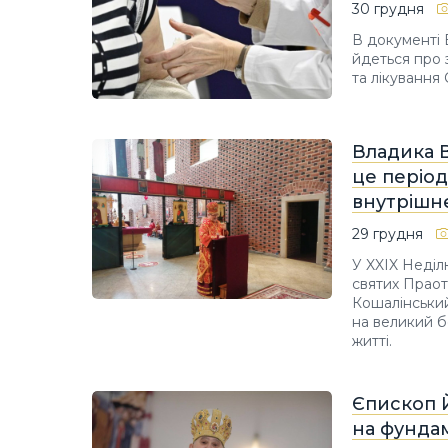
30 грудня
В документі В
йдеться про 
та лікування 
Владика 
це період
внутрішнє
29 грудня
У XXIX Неділю
святих Праот
Кошалінський
на великий б
житті.
Єпископ Й
на фундам