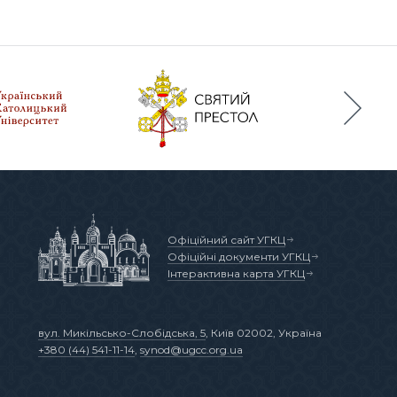
Офіційний сайт УГКЦ
Офіційні документи УГКЦ
Інтерактивна карта УГКЦ
вул. Микільсько-Слобідська, 5
, Київ 02002, Україна
+380 (44) 541-11-14
,
synod@ugcc.org.ua