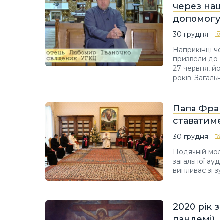
через на
допомогу
30 грудня
Наприкінці ч
призвели до 
27 червня, йо
років. Загаль
Папа Фран
ставатим
30 грудня
Подячній мол
загальної ауд
випливає зі зу
2020 рік 
пандемії