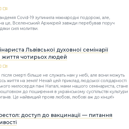
андемія Covid-19 зупинила міжнародні подорожі, але,
на це, Вселенський Архиєрей завжди перебував поруч
вдяки силі молитви.
нариста Львівської духовної семінарії
а життя чотирьох людей
 після смерті більше не служать нам у небі, але вони можуть
єсь життя на землі! Нехай цей приклад людської солідарності
ького милосердя пані Наталі, мами нашого семінариста, стане
 поштовхом до поширення в українському суспільстві культури
ганів. Це найвищий прояв любові, любові аж до кінця!»
естол: доступ до вакцинації — питання
ивості