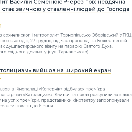
ит Василій Семенюк: «Через гріх невдячна
 стає звичною у ставленні людей до Господа
в архиєпископ і митрополит Тернопільсько-Зборівський УГКЦ
нюк сьогодні, 27 грудня, під час проповіді на Божественній
ежах душпастирського візиту на парафію Святого Духа,
ого східного деканату (вул. Тарнавського).
атолицизм» вийшов на широкий екран
Львові в Кінопалаці «Копернік» відбулася прем’єра
ої стрічки «Католицизм». Квитки на показ розкупили за кілька
ду на успіх прем’єри, представники кінотеатру запропонували
еанси показів до 6 січня.