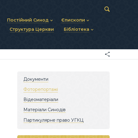
Постійний Синод
Єпископи
Структура Церкви
Бібліотека
пів
Статут Постійного Синоду
Діючі єпископи
ископів
Персональний склад
Єпископи-ємерити
Документи
ну тему
Минулі склади
Усопші єпископи
Фоторепортажі
я Св. Духа
Відеоматеріали
Матеріали Синодів
Партикулярне право УГКЦ
Документи
Фоторепортажі
Відеоматеріали
Матеріали Синодів
Партикулярне право УГКЦ