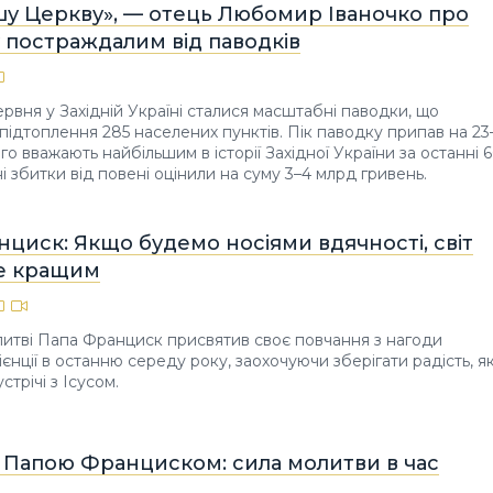
шу Церкву», — отець Любомир Іваночко про
 постраждалим від паводків
ервня у Західній Україні сталися масштабні паводки, що
підтоплення 285 населених пунктів. Пік паводку припав на 23
го вважають найбільшим в історії Західної України за останні 
ні збитки від повені оцінили на суму 3–4 млрд гривень.
циск: Якщо будемо носіями вдячності, світ
е кращим
итві Папа Франциск присвятив своє повчання з нагоди
ієнції в останню середу року, заохочуючи зберігати радість, я
стрічі з Ісусом.
з Папою Франциском: сила молитви в час