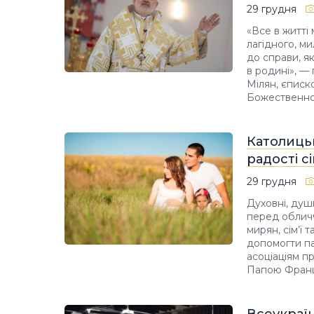
29 грудня
«Все в житті
лагідного, м
до справи, я
в родині», —
Мілян, єписк
Божественної
Католицьк
радості с
29 грудня
Духовні, душ
перед обличч
мирян, сім’ї
допомогти па
асоціаціям пр
Папою Франц
Всеукраї