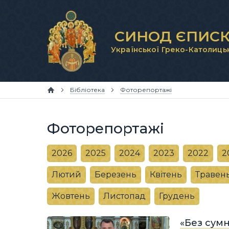
СИНОД ЄПИСК
Української Греко-Католиць
Бібліотека
Фоторепортажі
Фоторепортажі
2026
2025
2024
2023
2022
2
Лютий
Березень
Квітень
Травен
Жовтень
Листопад
Грудень
«Без сумн