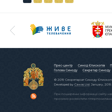
Прес-центр
Синод Єпископів
П
Голова Синоду
Секретар Синоду
© 2019 Секретаріат Синоду Єпископі
Developed by
Cawas Ltd
. January, 2019.
При поширенні інформації сайту н
просимо розмістити гіперпосиланн