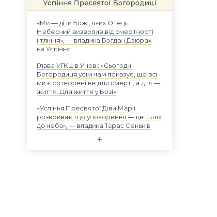
Успіння Пресвятої Богородиці
«Ми — діти Божі, яких Отець
Небесний визволив від смертності
і тління», — владика Богдан Дзюрах
на Успіння
Глава УГКЦ в Уневі: «Сьогодні
Богородиця усім нам показує, що всі
ми є сотворені не для смерті, а для —
життя. Для життя у Бозі»
«Успіння Пресвятої Діви Марії
розкриває, що упокорення — це шлях
до неба», — владика Тарас Сеньків