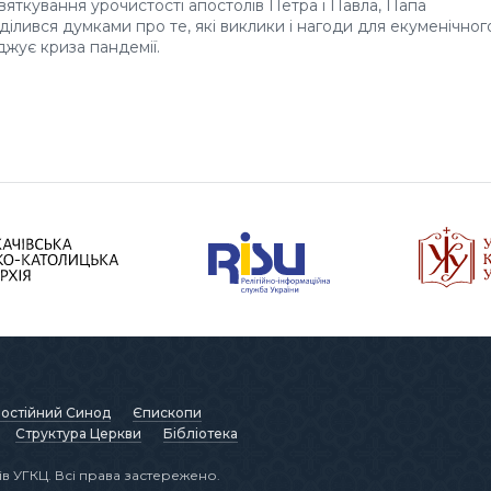
вяткування урочистості апостолів Петра і Павла, Папа
ілився думками про те, які виклики і нагоди для екуменічног
джує криза пандемії.
остійний Синод
Єпископи
Структура Церкви
Бібліотека
в УГКЦ. Всі права застережено.