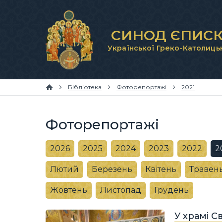
СИНОД ЄПИСК
Української Греко-Католиць
Бібліотека
Фоторепортажі
2021
Фоторепортажі
2026
2025
2024
2023
2022
2
Лютий
Березень
Квітень
Травен
Жовтень
Листопад
Грудень
У храмі С