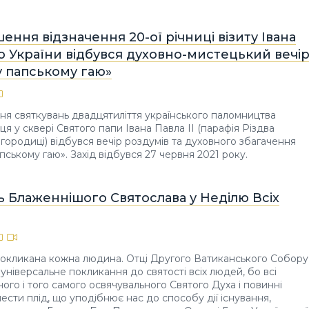
ення відзначення 20-ої річниці візиту Івана
до України відбувся духовно-мистецький вечі
у папському гаю»
я святкувань двадцятиліття українського паломництва
я у сквері Святого папи Івана Павла ІІ (парафія Різдва
городиці) відбувся вечір роздумів та духовного збагачення
пському гаю». Захід відбувся 27 червня 2021 року.
 Блаженнішого Святослава у Неділю Всіх
покликана кожна людина. Отці Другого Ватиканського Собору
універсальне покликання до святості всіх людей, бо всі
ого і того самого освячувального Святого Духа і повинні
ести плід, що уподібнює нас до способу дії існування,