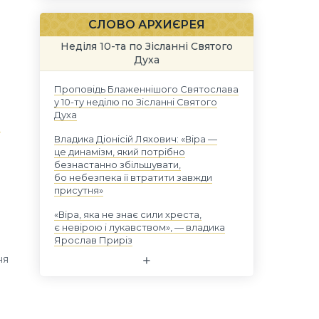
СЛОВО АРХИЄРЕЯ
Неділя 10-та по Зісланні Святого
Духа
Проповідь Блаженнішого Святослава
у 10-ту неділю по Зісланні Святого
Духа
а
Владика Діонісій Ляхович: «Віра —
це динамізм, який потрібно
безнастанно збільшувати,
бо небезпека її втратити завжди
присутня»
«Віра, яка не знає сили хреста,
є невірою і лукавством», — владика
Ярослав Приріз
ня