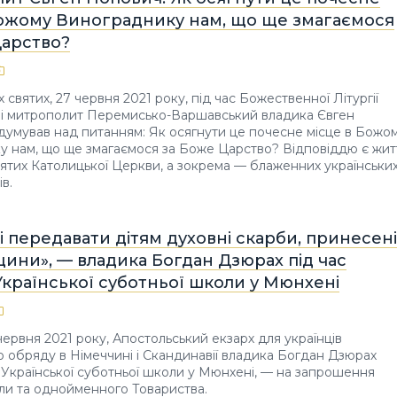
Божому Винограднику нам, що ще змагаємося
Царство?
 святих, 27 червня 2021 року, під час Божественної Літургії
 і митрополит Перемисько-Варшавський владика Євген
умував над питанням: Як осягнути це почесне місце в Божо
 нам, що ще змагаємося за Боже Царство? Відповіддю є жит
ятих Католицької Церкви, а зокрема — блаженних українськи
в.
і передавати дітям духовні скарби, принесені
щини», — владика Богдан Дзюрах під час
Української суботньої школи у Мюнхені
 червня 2021 року, Апостольський екзарх для українців
го обряду в Німеччині і Скандинавії владика Богдан Дзюрах
 Української суботньої школи у Мюнхені, — на запрошення
ли та однойменного Товариства.