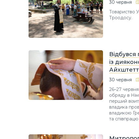
30 червня
Товариство У
Троодосу.
Відбувся
із диякон
Айхштетт
30 червня
26–27 червня
обряду в Нім
перший візит 
владика пров
владикою Гре
та співпрацю
Митропол