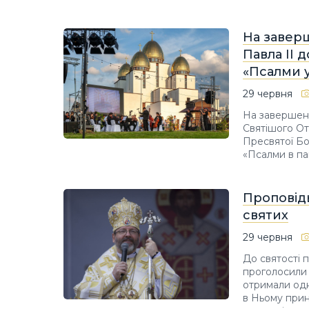
На заверш
Павла ІІ 
«Псалми 
29 червня
На завершенн
Святішого Отц
Пресвятої Бо
«Псалми в па
Проповідь
святих
29 червня
До святості 
проголосили 
отримали одн
в Ньому прин