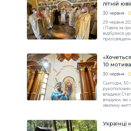
літній юв
30 червня
29 червня 20
і Павла за гр
відбулися ур
преосвященно
«Хочеться
10 мотива
30 червня
Сьогодні, 30 
рукоположен
владики Степ
владики, які
хвилину житт
Українці 