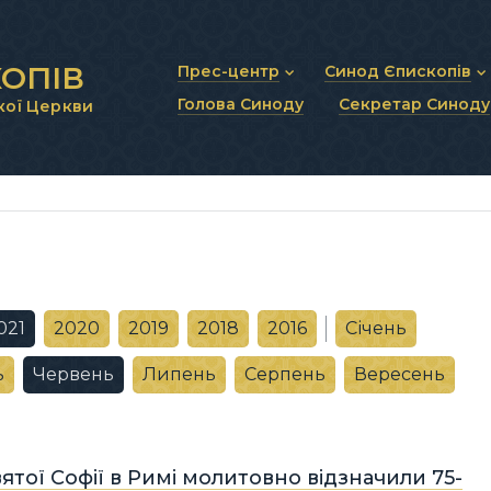
ОПІВ
Прес-центр
Синод Єпископів
Голова Синоду
Секретар Синоду
кої Церкви
Новини та анонси
Статут Синоду Єписко
Інтерв’ю та коментарі
Регламент Синоду Єп
Проповіді та промови
Положення про Голов
Молитовне прикликанн
Синодальні органи
Секретаріат Синоду
Контактна інформація
021
2020
2019
2018
2016
Січень
ь
Червень
Липень
Серпень
Вересень
вятої Софії в Римі молитовно відзначили 75-