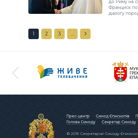
до Риму на с
Франциск под
діалогу поро
1
2
3
…
Прес-центр
Синод Єпископів
П
Голова Синоду
Секретар Синоду
© 2019 Секретаріат Синоду Єпископі