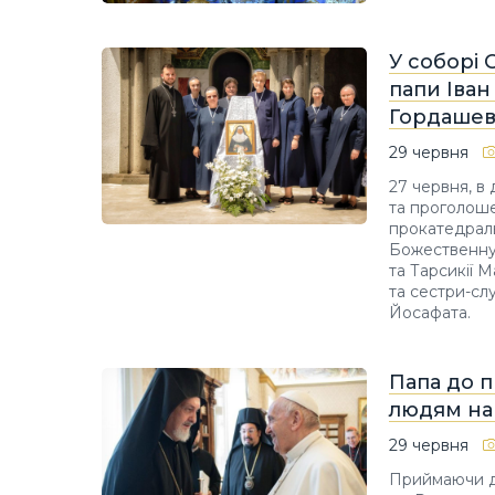
У соборі 
папи Іван
Гордашев
29 червня
27 червня, в 
та проголош
прокатедраль
Божественну
та Тарсикії 
та сестри-сл
Йосафата.
Папа до п
людям на
29 червня
Приймаючи д