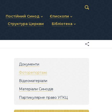
Постійний Синод
Єпископи
Структура Церкви
Бібліотека
пів
Статут Постійного Синоду
Діючі єпископи
ископів
Персональний склад
Єпископи-ємерити
Документи
ну тему
Минулі склади
Усопші єпископи
Фоторепортажі
я Св. Духа
Відеоматеріали
Матеріали Синодів
Партикулярне право УГКЦ
Документи
Фоторепортажі
Відеоматеріали
Матеріали Синодів
Партикулярне право УГКЦ