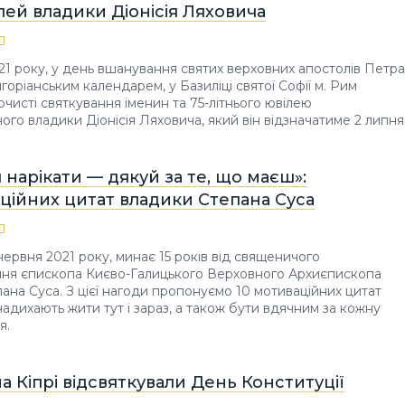
ілей владики Діонісія Ляховича
21 року, у день вшанування святих верховних апостолів Петра
игоріанським календарем, у Базиліці святої Софії м. Рим
очисті святкування іменин та 75-літнього ювілею
го владики Діонісія Ляховича, який він відзначатиме 2 липня
 нарікати — дякуй за те, що маєш»:
ційних цитат владики Степана Суса
червня 2021 року, минає 15 років від священичого
ня єпископа Києво-Галицького Верховного Архиєпископа
ана Суса. З цієї нагоди пропонуємо 10 мотиваційних цитат
 надихають жити тут і зараз, а також бути вдячним за кожну
я.
на Кіпрі відсвяткували День Конституції