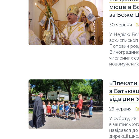
місце в 
за Боже 
30 червня
У Неділю Всіх
архиєпископ
Попович розд
Винограднику
численних св
новомученикі
«Плекати 
з Батьків
відвідин 
29 червня
У суботу, 26
візантійсько
навідався до
дирекції шко