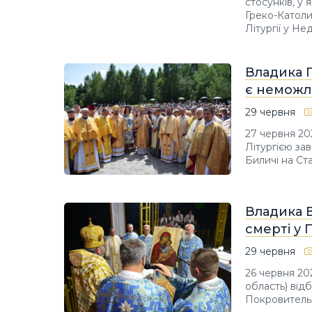
стосунків, у 
Греко-Католи
Літургії у Не
Владика Г
є неможл
29 червня
27 червня 20
Літургією за
Биличі на Ст
Владика В
смерті у 
29 червня
26 червня 20
область) від
Покровительк