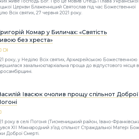
яких живе Господь Бог. Про це мовив Отець і Глава Української
цької Церкви Блаженніший Святослав під час Божественної
ділю Всіх святих, 27 червня 2021 року.
ригорій Комар у Биличах: «Святість
ивою без хреста»
21 року, у Неділю Всіх святих, Архиєрейською Божественною
вершилася захальноєпархіальна проща до відпустового місця в 
аросамбірщині.
асилій Івасюк очолив прощу спільнот Доброї
Погоні
21 року в селі Погоня (Тисменицький район, Івано-Франківськ
бувся ХІІ Міжнародний з’їзд спільнот Страждальної Матері Бож
и Доброї Смерті.