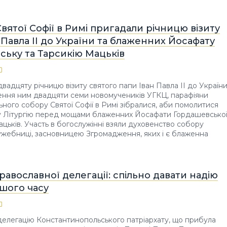
Святої Софії в Римі пригадали річницю візиту
 Павла ІІ до України та блаженних Йосафату
ську та Тарсикію Мацьків
двадцяту річницю візиту святого папи Іван Павла ІІ до Україн
ення ним двадцяти семи новомучеників УГКЦ, парафіяни
ного собору Святої Софії в Римі зібралися, аби помолитися
 Літургію перед мощами блаженних Йосафати Гордашевсько
Мацьків. Участь в богослужінні взяли духовенство собору
ужебниці, засновницею Згромадження, яких і є блаженна
равославної делегації: спільно давати надію
шого часу
елегацію Константинопольського патріархату, що прибула