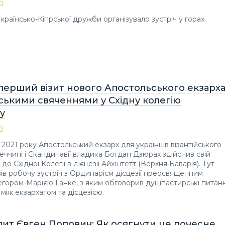
країнсько-Кіпрської дружби організувало зустріч у горах
 перший візит нового Апостольського екзарх
ськими свяченнями у Східну колегію
у
 2021 року Апостольський екзарх для українців візантійського
еччині і Скандинавії владика Богдан Дзюрах здійснив свій
до Східної Колегії в дієцезії Айхштетт (Верхня Баварія). Тут
ів робочу зустріч з Ординарієм дієцезії преосвященним
гором-Марією Ганке, з яким обговорив душпастирські питан
 між екзархатом та дієцезією.
ит Євген Попович: Як осягнути це почесне