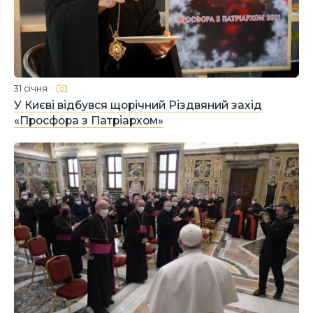
31 січня
У Києві відбувся щорічний Різдвяний захід
«Просфора з Патріархом»