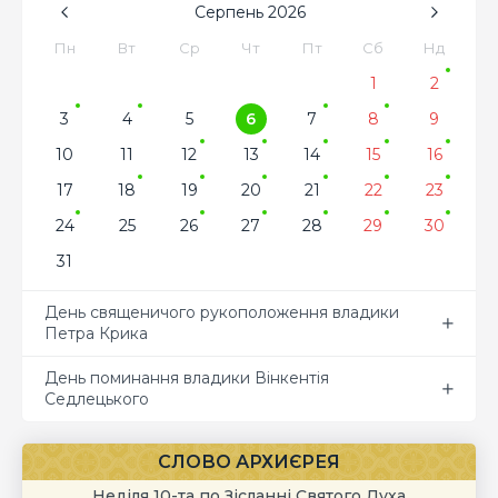
Серпень
2026
Пн
Вт
Ср
Чт
Пт
Сб
Нд
1
2
3
4
5
6
7
8
9
10
11
12
13
14
15
16
17
18
19
20
21
22
23
24
25
26
27
28
29
30
31
День священичого рукоположення владики
Петра Крика
День поминання владики Вінкентія
Седлецького
СЛОВО АРХИЄРЕЯ
Неділя 10-та по Зісланні Святого Духа