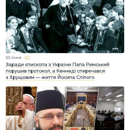
30 січня
Заради єпископа з України Папа Римський
порушив протокол, а Кеннеді сперечався
з Хрущовим — життя Йосипа Сліпого