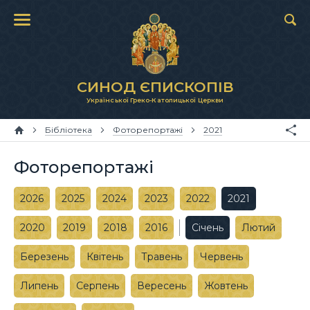
СИНОД ЄПИСКОПІВ
Української Греко-Католицької Церкви
Бібліотека
Фоторепортажі
2021
Фоторепортажі
2026
2025
2024
2023
2022
2021
2020
2019
2018
2016
Січень
Лютий
Березень
Квітень
Травень
Червень
Липень
Серпень
Вересень
Жовтень