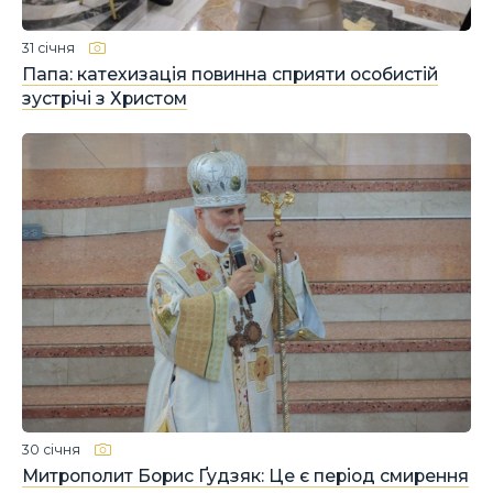
31 січня
Папа: катехизація повинна сприяти особистій
зустрічі з Христом
30 січня
Митрополит Борис Ґудзяк: Це є період смирення