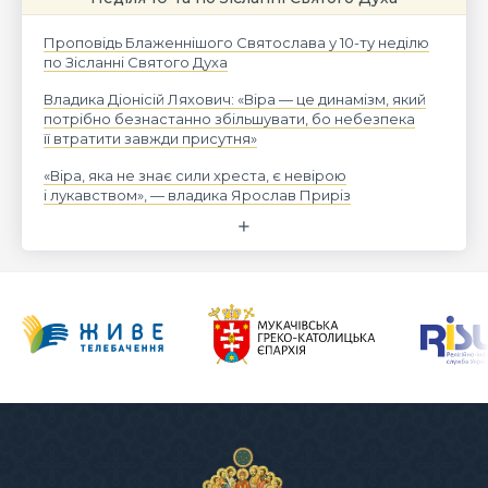
Проповідь Блаженнішого Святослава у 10-ту неділю
по Зісланні Святого Духа
Владика Діонісій Ляхович: «Віра — це динамізм, який
потрібно безнастанно збільшувати, бо небезпека
її втратити завжди присутня»
«Віра, яка не знає сили хреста, є невірою
і лукавством», — владика Ярослав Приріз