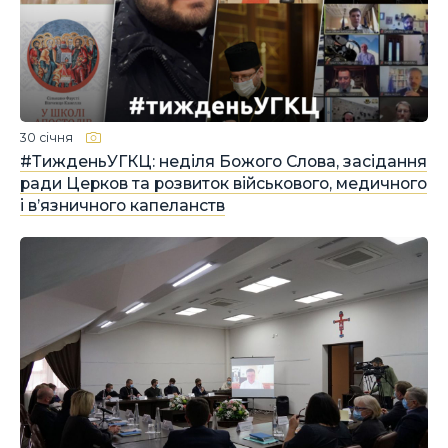
30 січня
#ТижденьУГКЦ: неділя Божого Слова, засідання
ради Церков та розвиток військового, медичного
і в’язничного капеланств