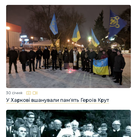
30 січня
У Харкові вшанували пам’ять Героїв Крут