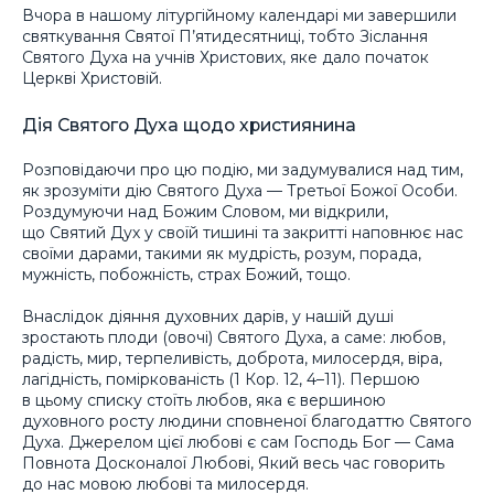
Вчора в нашому літургійному календарі ми завершили
святкування Святої П’ятидесятниці, тобто Зіслання
Святого Духа на учнів Христових, яке дало початок
Церкві Христовій.
Дія Святого Духа щодо християнина
Розповідаючи про цю подію, ми задумувалися над тим,
як зрозуміти дію Святого Духа — Третьої Божої Особи.
Роздумуючи над Божим Словом, ми відкрили,
що Святий Дух у своїй тишині та закритті наповнює нас
своїми дарами, такими як мудрість, розум, порада,
мужність, побожність, страх Божий, тощо.
Внаслідок діяння духовних дарів, у нашій душі
зростають плоди (овочі) Святого Духа, а саме: любов,
радість, мир, терпеливість, доброта, милосердя, віра,
лагідність, поміркованість (1 Кор. 12, 4–11). Першою
в цьому списку стоїть любов, яка є вершиною
духовного росту людини сповненої благодаттю Святого
Духа. Джерелом цієї любові є сам Господь Бог — Сама
Повнота Досконалої Любові, Який весь час говорить
до нас мовою любові та милосердя.