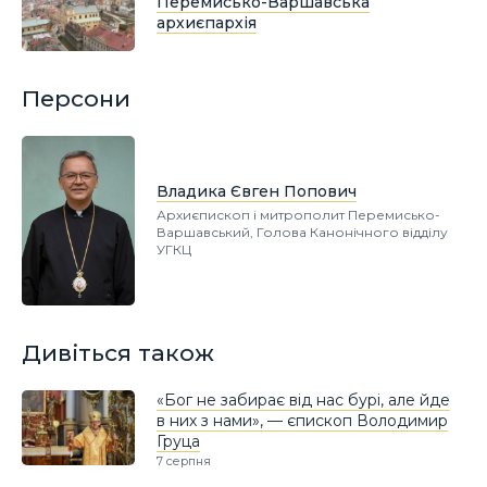
Перемисько-Варшавська
архиєпархія
Персони
Владика Євген Попович
Архиєпископ і митрополит Перемисько-
Варшавський, Голова Канонічного відділу
УГКЦ
Дивіться також
«Бог не забирає від нас бурі, але йде
в них з нами», — єпископ Володимир
Груца
7 серпня