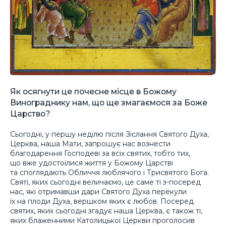
Як осягнути це почесне місце в Божому
Винограднику нам, що ще змагаємося за Боже
Царство?
Сьогодні, у першу неділю після Зіслання Святого Духа,
Церква, наша Мати, запрошує нас вознести
благодарення Господеві за всіх святих, тобто тих,
що вже удостоїлися життя у Божому Царстві
та споглядають Обличчя люблячого і Трисвятого Бога.
Святі, яких сьогодні величаємо, це саме ті з-посеред
нас, які отримавши дари Святого Духа перекули
їх на плоди Духа, вершком яких є любов. Посеред
святих, яких сьогодні згадує наша Церква, є також ті,
яких блаженними Католицької Церкви проголосив