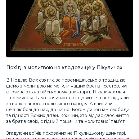
Похід із молитвою на кладовище у Пікуличах
В Неділю Всіх святих, за перемишльською традицією
ідемо з молитвою на могили наших братів і сестер, які
спочивають на військовому цвинтарі в Пікуличах біля
Перемишля. Там спочивають ті, що життя своє віддали
за волю нашого і польського народу. А вчинили
це з любові до нас, до нашої Богом даної нам свободи
та гідності Божих дітей. Кожний, хто віддає своє життя
за братів своїх, є гідний пошани та молитовної пам’яті.
Згадуючи воїнів похованих на Пікулицькому цвинтарі,