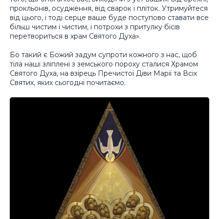
прокльонів, осудження, від сварок і пліток. Утримуйтеся
від цього, і тоді серце ваше буде поступово ставати все
більш чистим і чистим, і потрохи з притулку бісів
перетвориться в храм Святого Духа».
Бо такий є Божий задум супроти кожного з нас, щоб
тіла наші зліплені з земського пороху сталися Храмом
Святого Духа, на взірець Пречистої Діви Марії та Всіх
Святих, яких сьогодні почитаємо.