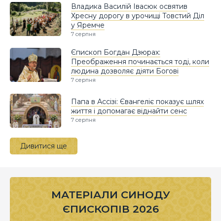
Владика Василій Івасюк освятив
Хресну дорогу в урочищі Товстий Діл
у Яремче
7 серпня
Єпископ Богдан Дзюрах:
Преображення починається тоді, коли
людина дозволяє діяти Богові
7 серпня
Папа в Ассізі: Євангеліє показує шлях
життя і допомагає віднайти сенс
7 серпня
Дивитися ще
МАТЕРІАЛИ СИНОДУ
ЄПИСКОПІВ 2026