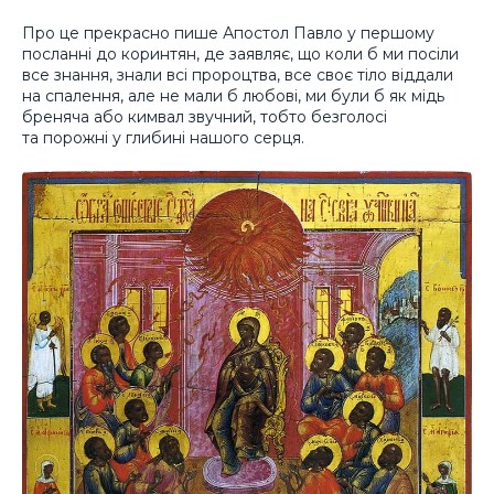
Про це прекрасно пише Апостол Павло у першому
посланні до коринтян, де заявляє, що коли б ми посіли
все знання, знали всі пророцтва, все своє тіло віддали
на спалення, але не мали б любові, ми були б як мідь
бреняча або кимвал звучний, тобто безголосі
та порожні у глибині нашого серця.