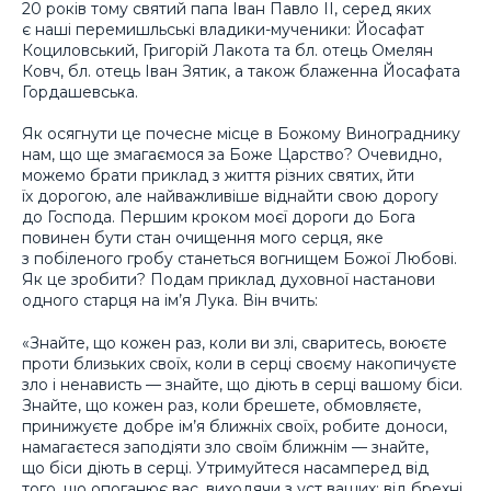
20 років тому святий папа Іван Павло ІІ, серед яких
є наші перемишльські владики-мученики: Йосафат
Коциловський, Григорій Лакота та бл. отець Омелян
Ковч, бл. отець Іван Зятик, а також блаженна Йосафата
Гордашевська.
Як осягнути це почесне місце в Божому Винограднику
нам, що ще змагаємося за Боже Царство? Очевидно,
можемо брати приклад з життя різних святих, йти
їх дорогою, але найважливіше віднайти свою дорогу
до Господа. Першим кроком моєї дороги до Бога
повинен бути стан очищення мого серця, яке
з побіленого гробу станеться вогнищем Божої Любові.
Як це зробити? Подам приклад духовної настанови
одного старця на ім’я Лука. Він вчить:
«Знайте, що кожен раз, коли ви злі, сваритесь, воюєте
проти близьких своїх, коли в серці своєму накопичуєте
зло і ненависть — знайте, що діють в серці вашому біси.
Знайте, що кожен раз, коли брешете, обмовляєте,
принижуєте добре ім’я ближніх своїх, робите доноси,
намагаєтеся заподіяти зло своїм ближнім — знайте,
що біси діють в серці. Утримуйтеся насамперед від
того, що опоганює вас, виходячи з уст ваших: від брехні,