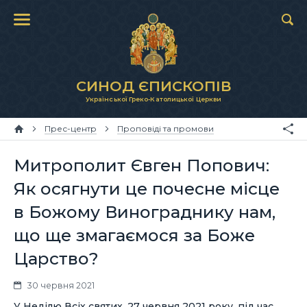
СИНОД ЄПИСКОПІВ
Української Греко-Католицької Церкви
Прес-центр
Проповіді та промови
Митрополит Євген Попович:
Як осягнути це почесне місце
в Божому Винограднику нам,
що ще змагаємося за Боже
Царство?
30 червня 2021
У Неділю Всіх святих, 27 червня 2021 року, під час