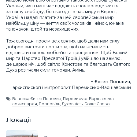
нашою молитвою огортаємо також всіх героїв сучасної
України, які в наш час віддають своє молоде життя
за нашу свободу, бо сьогодні в час миру в Європі,
Україна надалі платить за цей європейський мир
найбільшу ціну — життя своїх чоловіків і жінок, юнаків
та юначок, дітей та незахищених.
Тож сьогодні просім всіх святих, щоб дали нам силу
добром вистояти проти зла, щоб на ненависть
відповісти нашою любов’ю та прощенням. Щоб Божий
мир та Царство Пресвятої Тройці увійшло на землю,
де царює ніч, щоб світло Христове та благодать Святого
Духа розігнали сили темряви. Амінь.
† Євген Попович,
архиєпископ і митрополит Перемисько-Варшавський
Владика Євген Попович
,
Перемисько-Варшавська
архиєпархія
,
Проповідь
,
Духовність
,
Боже Слово
Локації