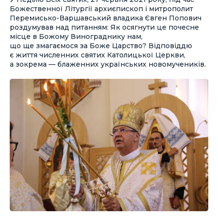
Божественної Літургії архиєпископ і митрополит
Перемисько-Варшавський владика Євген Попович
роздумував над питанням: Як осягнути це почесне
місце в Божому Винограднику нам,
що ще змагаємося за Боже Царство? Відповіддю
є життя численних святих Католицької Церкви,
а зокрема — блаженних українських новомучеників.