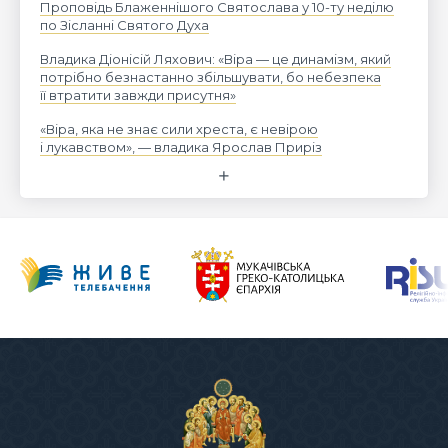
Проповідь Блаженнішого Святослава у 10-ту неділю
по Зісланні Святого Духа
Владика Діонісій Ляхович: «Віра — це динамізм, який
потрібно безнастанно збільшувати, бо небезпека
її втратити завжди присутня»
«Віра, яка не знає сили хреста, є невірою
і лукавством», — владика Ярослав Приріз