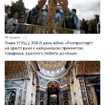
28 грудня
Глава УГКЦ у 308-й день війни: «Розпростерті
на хресті руки є найціннішою прикметою
товариша, здатного любити до кінця»