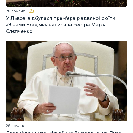
28 грудня
У Львові відбулася прем’єра різдвяної сюїти
«З нами Бог», яку написала сестра Марія
Слєпченко
28 грудня