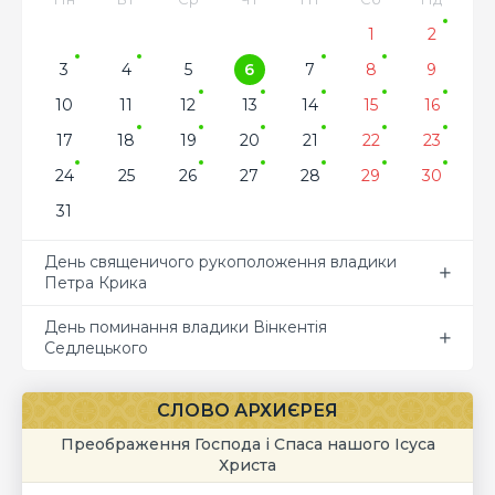
1
2
3
4
5
6
7
8
9
10
11
12
13
14
15
16
17
18
19
20
21
22
23
24
25
26
27
28
29
30
31
День священичого рукоположення владики
Петра Крика
День поминання владики Вінкентія
Седлецького
СЛОВО АРХИЄРЕЯ
Преображення Господа і Спаса нашого Ісуса
Христа