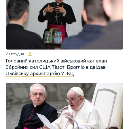
29 грудня
Головний католицький військовий капелан
Збройних сил США Тімоті Брогліо відвідав
Львівську архиєпархію УГКЦ