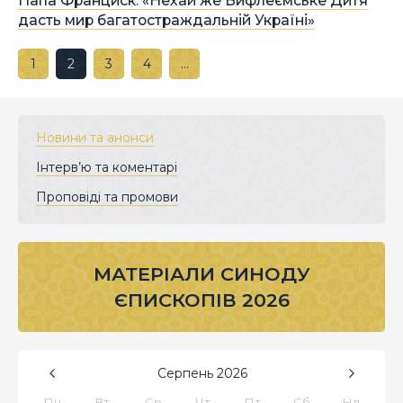
Папа Франциск: «Нехай же Вифлеємське Дитя
дасть мир багатостраждальній Україні»
1
2
3
4
…
Новини та анонси
Інтерв’ю та коментарі
Проповіді та промови
МАТЕРІАЛИ СИНОДУ
ЄПИСКОПІВ 2026
Серпень
2026
Пн
Вт
Ср
Чт
Пт
Сб
Нд