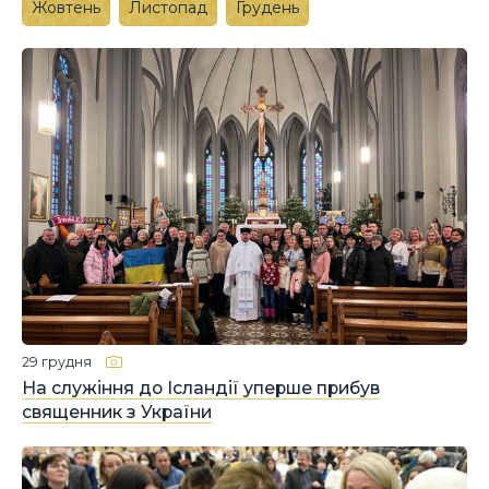
Жовтень
Листопад
Грудень
29 грудня
На служіння до Ісландії уперше прибув
священник з України