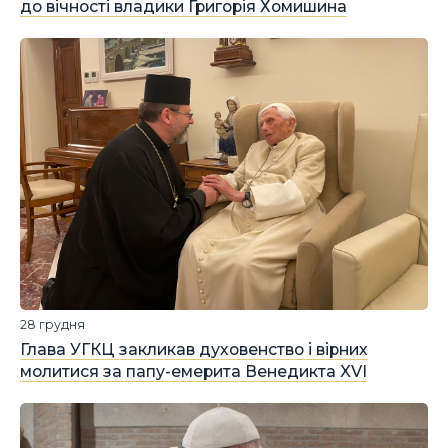
до вічності владики Григорія Хомишина
28 грудня
Глава УГКЦ закликав духовенство і вірних
молитися за папу-емерита Венедикта XVI