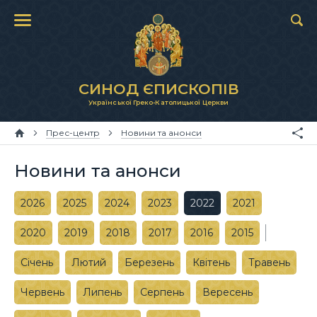
СИНОД ЄПИСКОПІВ
Української Греко-Католицької Церкви
Прес-центр
Новини та анонси
Новини та анонси
2026
2025
2024
2023
2022
2021
2020
2019
2018
2017
2016
2015
Січень
Лютий
Березень
Квітень
Травень
Червень
Липень
Серпень
Вересень