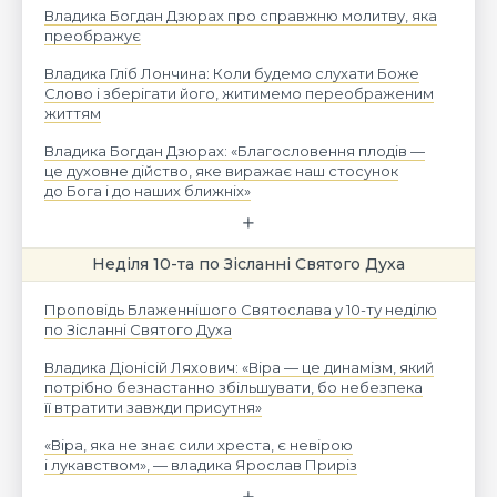
Владика Богдан Дзюрах про справжню молитву, яка
преображує
Владика Гліб Лончина: Коли будемо слухати Боже
Слово і зберігати його, житимемо переображеним
життям
Владика Богдан Дзюрах: «Благословення плодів —
це духовне дійство, яке виражає наш стосунок
до Бога і до наших ближніх»
Неділя 10-та по Зісланні Святого Духа
Проповідь Блаженнішого Святослава у 10-ту неділю
по Зісланні Святого Духа
Владика Діонісій Ляхович: «Віра — це динамізм, який
потрібно безнастанно збільшувати, бо небезпека
її втратити завжди присутня»
«Віра, яка не знає сили хреста, є невірою
і лукавством», — владика Ярослав Приріз