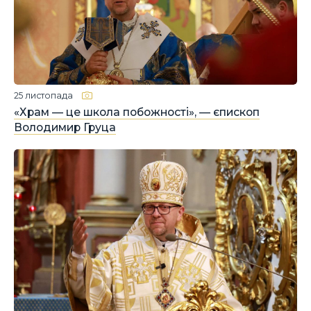
25 листопада
«Храм — це школа побожності», — єпископ
Володимир Груца