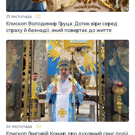
25 листопада
Єпископ Володимир Груца: Дотик віри серед
страху й безнадії, який повертає до життя
24 листопада
Єпископ Григорій Комар: про духовний сенс події