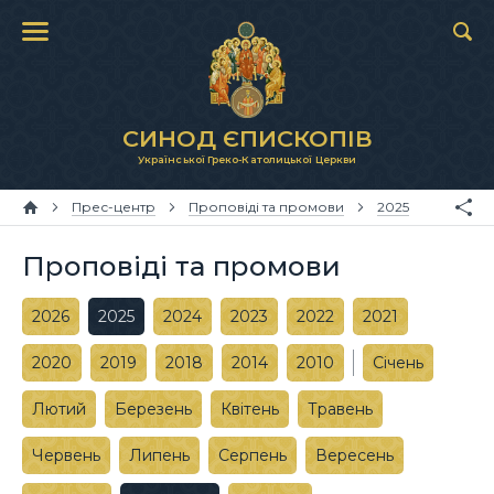
СИНОД ЄПИСКОПІВ
Української Греко-Католицької Церкви
Прес-центр
Проповіді та промови
2025
Проповіді та промови
2026
2025
2024
2023
2022
2021
2020
2019
2018
2014
2010
Січень
Лютий
Березень
Квітень
Травень
Червень
Липень
Серпень
Вересень