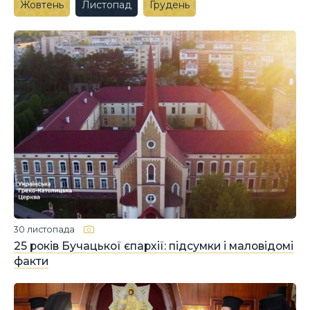
Жовтень
Листопад
Грудень
30 листопада
25 років Бучацької єпархії: підсумки і маловідомі
факти