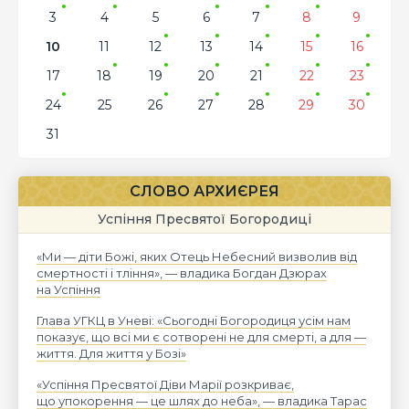
3
4
5
6
7
8
9
10
11
12
13
14
15
16
17
18
19
20
21
22
23
24
25
26
27
28
29
30
31
СЛОВО АРХИЄРЕЯ
Успіння Пресвятої Богородиці
«Ми — діти Божі, яких Отець Небесний визволив від
смертності і тління», — владика Богдан Дзюрах
на Успіння
Глава УГКЦ в Уневі: «Сьогодні Богородиця усім нам
показує, що всі ми є сотворені не для смерті, а для —
життя. Для життя у Бозі»
«Успіння Пресвятої Діви Марії розкриває,
що упокорення — це шлях до неба», — владика Тарас