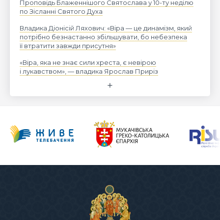
Проповідь Блаженнішого Святослава у 10-ту неділю
по Зісланні Святого Духа
Владика Діонісій Ляхович: «Віра — це динамізм, який
потрібно безнастанно збільшувати, бо небезпека
її втратити завжди присутня»
«Віра, яка не знає сили хреста, є невірою
і лукавством», — владика Ярослав Приріз