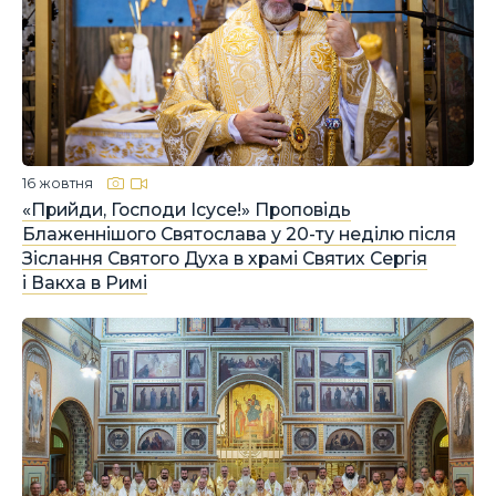
16 жовтня
«Прийди, Господи Ісусе!» Проповідь
Блаженнішого Святослава у 20-ту неділю після
Зіслання Святого Духа в храмі Святих Сергія
і Вакха в Римі