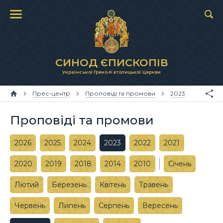
СИНОД ЄПИСКОПІВ
Української Греко-Католицької Церкви
Прес-центр
Проповіді та промови
2023
Проповіді та промови
2026
2025
2024
2023
2022
2021
2020
2019
2018
2014
2010
Січень
Лютий
Березень
Квітень
Травень
Червень
Липень
Серпень
Вересень