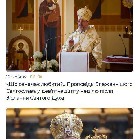
10 жовтня
«Що означає любити?» Проповідь Блаженнішого
Святослава у дев’ятнадцяту неділю після
Зіслання Святого Духа