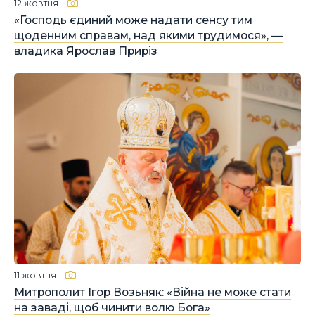
12 жовтня
«Господь єдиний може надати сенсу тим
щоденним справам, над якими трудимося», —
владика Ярослав Приріз
11 жовтня
Митрополит Ігор Возьняк: «Війна не може стати
на заваді, щоб чинити волю Бога»