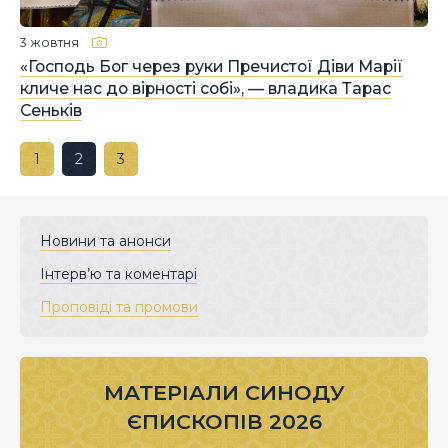
3 жовтня
«Господь Бог через руки Пречистої Діви Марії
кличе нас до вірності собі», — владика Тарас
Сеньків
1
2
3
Новини та анонси
Інтерв’ю та коментарі
Проповіді та промови
МАТЕРІАЛИ СИНОДУ
ЄПИСКОПІВ 2026