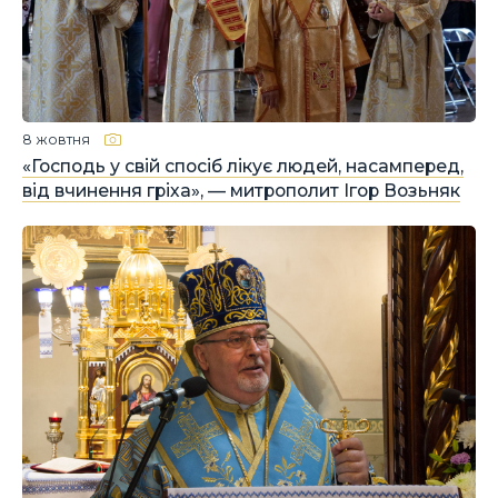
8 жовтня
«Господь у свій спосіб лікує людей, насамперед,
від вчинення гріха», — митрополит Ігор Возьняк