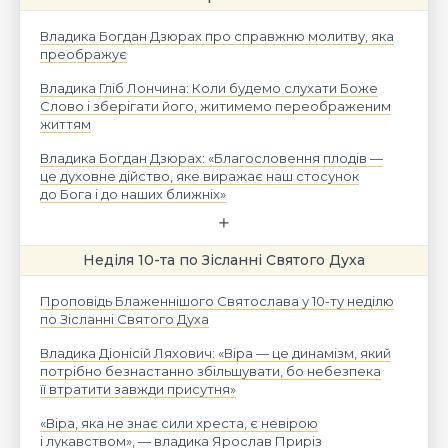
Владика Богдан Дзюрах про справжню молитву, яка
преображує
Владика Гліб Лончина: Коли будемо слухати Боже
Слово і зберігати його, житимемо переображеним
життям
Владика Богдан Дзюрах: «Благословення плодів —
це духовне дійство, яке виражає наш стосунок
до Бога і до наших ближніх»
Неділя 10-та по Зісланні Святого Духа
Проповідь Блаженнішого Святослава у 10-ту неділю
по Зісланні Святого Духа
Владика Діонісій Ляхович: «Віра — це динамізм, який
потрібно безнастанно збільшувати, бо небезпека
її втратити завжди присутня»
«Віра, яка не знає сили хреста, є невірою
і лукавством», — владика Ярослав Приріз