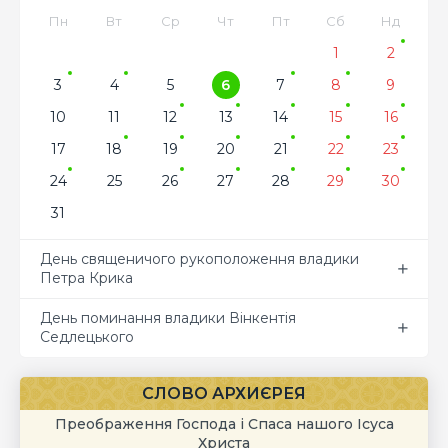
Пн
Вт
Ср
Чт
Пт
Сб
Нд
1
2
3
4
5
6
7
8
9
10
11
12
13
14
15
16
17
18
19
20
21
22
23
24
25
26
27
28
29
30
31
День священичого рукоположення владики
Петра Крика
День поминання владики Вінкентія
Седлецького
СЛОВО АРХИЄРЕЯ
Преображення Господа і Спаса нашого Ісуса
Христа