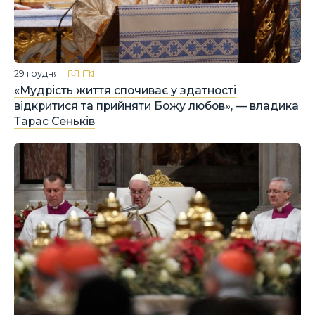
29 грудня
«Мудрість життя спочиває у здатності
відкритися та прийняти Божу любов», — владика
Тарас Сеньків