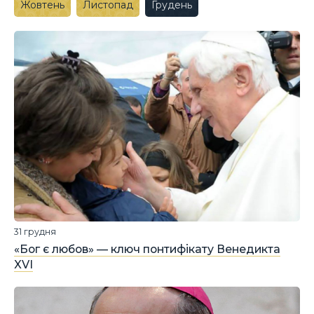
Жовтень
Листопад
Грудень
31 грудня
«Бог є любов» — ключ понтифікату Венедикта
XVI