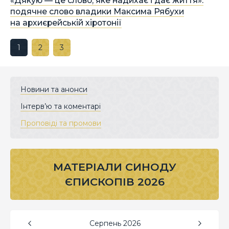
«Дякую — це слово, яке надихає і дає життя»:
подячне слово владики Максима Рябухи
на архиєрейській хіротонії
1
2
3
Новини та анонси
Інтерв’ю та коментарі
Проповіді та промови
МАТЕРІАЛИ СИНОДУ
ЄПИСКОПІВ 2026
Серпень
2026