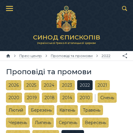
СИНОД ЄПИСКОПІВ
Української Греко-Католицької Церкви
Прес-центр
Проповіді та промови
2022
Проповіді та промови
2026
2025
2024
2023
2022
2021
2020
2019
2018
2014
2010
Січень
Лютий
Березень
Квітень
Травень
Червень
Липень
Серпень
Вересень