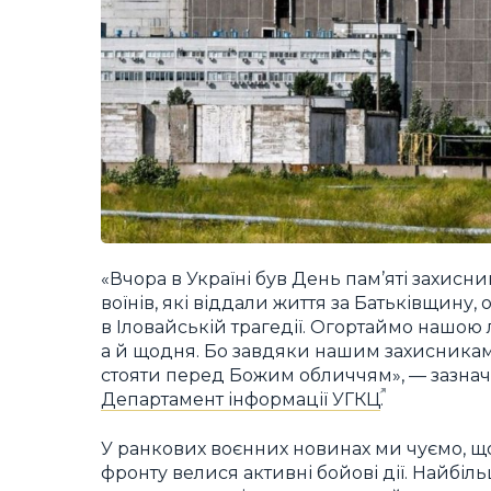
«Вчора в Україні був День пам’яті захисн
воїнів, які віддали життя за Батьківщину
в Іловайській трагедії. Огортаймо нашою л
а й щодня. Бо завдяки нашим захисникам 
стояти перед Божим обличчям», — зазнач
Департамент інформації УГКЦ
.
У ранкових воєнних новинах ми чуємо, що
фронту велися активні бойові дії. Найбіл