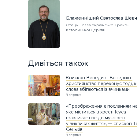
Блаженніший Святослав Шевч
Отець і Глава Української Греко-
Католицької Церкви
Дивіться також
Єпископ Венедикт Венедикт:
Християнство переконує тоді, 
слова збігаються із вчинками
9 серпня
«Преображення є посланням над
яке міститься в хресті Ісуса
і закликає нас до мужності
у викликах життя», — єпископ Т
Сеньків
9 серпня