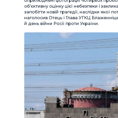
оприлюднені фотографії чотирьох пробої
об’єктивну оцінку цієї небезпеки і закли
запобігти новій трагедії, наслідки якої п
наголосив Отець і Глава УГКЦ Блаженніш
й день війни Росії проти України.