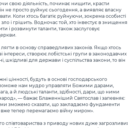
уючи свою діяльність, починає нищити, красти
він не просто руйнує сьогодення, а виявляє власну
ати. Коли хтось багатіє руйнуючи, зокрема особисті
зло і грішить. Водночас той, хто інвестує в знищення
ти і розвинути таланти, також заслуговує
Церкви.
 лягти в основу справедливих законів. Якщо хтось
ві інтереси, створює лобістські групи в законодавчих
і, шкідливі для держави і суспільства закони, то він
ні цінності, будуть в основі господарського
допоможе нам мудро управляти Божими дарами,
ага, а й людські таланти, здібності, дари, що ними
арод», — бажає Блаженніший Святослав і запевняє:
х, ми зможемо сказати, що закладаємо фундаменти
 вже тепер перемагаємо війну миром».
ого співтовариства з приводу нових дуже загрозливи