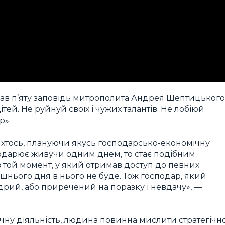
ав п’яту заповідь митрополита Андрея Шептицького
ітей. Не руйнуй своїх і чужих талантів. Не лобіюй
р».
и хтось, плануючи якусь господарсько-економічну
сподарює живучи одним днем, то стає подібним
 в той момент, у який отримав доступ до певних
ешнього дня в нього не буде. Тож господар, який
дрий, або приречений на поразку і невдачу», —
чну діяльність, людина повинна мислити стратегічно