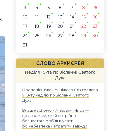
3
4
5
6
7
8
9
10
11
12
13
14
15
16
8-
17
18
19
20
21
22
23
24
25
26
27
28
29
30
31
СЛОВО АРХИЄРЕЯ
Неділя 10-та по Зісланні Святого
Духа
Проповідь Блаженнішого Святослава
у 10-ту неділю по Зісланні Святого
Духа
Владика Діонісій Ляхович: «Віра —
це динамізм, який потрібно
безнастанно збільшувати,
бо небезпека її втратити завжди