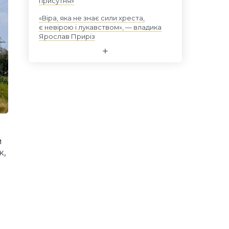
присутня»
«Віра, яка не знає сили хреста,
є невірою і лукавством», — владика
Ярослав Приріз
и
к,