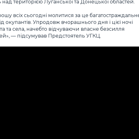
над територією Луганської та Донецької областей.
Прошу всіх сьогодні молитися за це багатостраждальн
д окупантів. Упродовж вчорашнього дня і цієї ночі
та та села, начебто відчуваючи власне безсилля
ей», — підсумував Предстоятель УГКЦ.