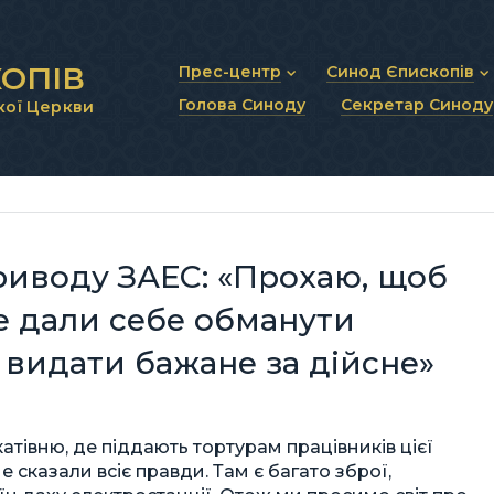
ОПІВ
Прес-центр
Синод Єпископів
Голова Синоду
Секретар Синоду
кої Церкви
Новини та анонси
Статут Синоду Єписко
Інтерв’ю та коментарі
Регламент Синоду Єп
Проповіді та промови
Положення про Голов
Молитовне прикликанн
Синодальні органи
Секретаріат Синоду
Контактна інформація
приводу ЗАЕС: «Прохаю, щоб
е дали себе обманути
 видати бажане за дійсне»
атівню, де піддають тортурам працівників цієї
 сказали всіє правди. Там є багато зброї,