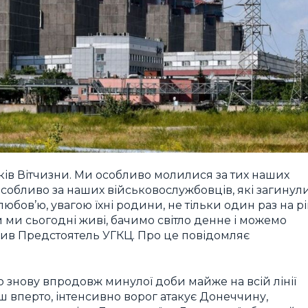
иків Вітчизни. Ми особливо молилися за тих наших
, особливо за наших військовослужбовців, які загинул
юбов’ю, увагою їхні родини, не тільки один раз на рі
ми сьогодні живі, бачимо світло денне і можемо
ив Предстоятель УГКЦ. Про це повідомляє
 знову впродовж минулої доби майже на всій лінії
ьш вперто, інтенсивно ворог атакує Донеччину,