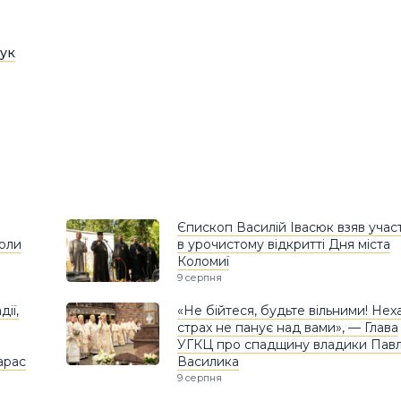
ук
Єпископ Василій Івасюк взяв учас
коли
в урочистому відкритті Дня міста
Коломиї
9 серпня
ії,
«Не бійтеся, будьте вільними! Нех
страх не панує над вами», — Глава
УГКЦ про спадщину владики Пав
арас
Василика
9 серпня