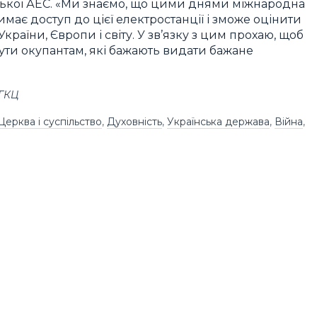
ізької АЕС. «Ми знаємо, що цими днями міжнародна
имає доступ до цієї електростанції і зможе оцінити
країни, Європи і світу. У зв’язку з цим прохаю, щоб
ути окупантам, які бажають видати бажане
УГКЦ
Церква і суспільство
,
Духовність
,
Українська держава
,
Війна
,