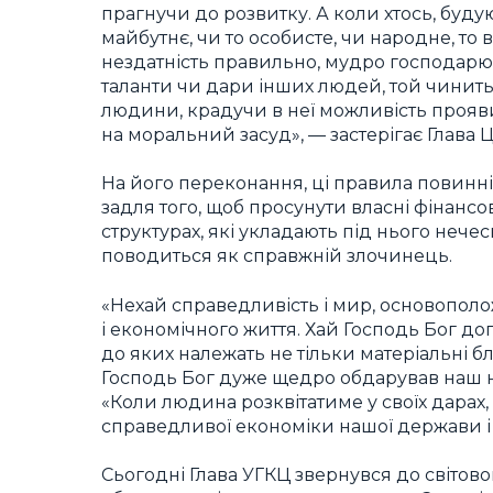
прагнучи до розвитку. А коли хтось, буд
майбутнє, чи то особисте, чи народне, то 
нездатність правильно, мудро господарюв
таланти чи дари інших людей, той чинить 
людини, крадучи в неї можливість прояви
на моральний засуд», — застерігає Глава 
На його переконання, ці правила повинні
задля того, щоб просунути власні фінансо
структурах, які укладають під нього нечесн
поводиться як справжній злочинець.
«Нехай справедливість і мир, основополож
і економічного життя. Хай Господь Бог 
до яких належать не тільки матеріальні бл
Господь Бог дуже щедро обдарував наш н
«Коли людина розквітатиме у своїх дара
справедливої економіки нашої держави і
Сьогодні Глава УГКЦ звернувся до світов