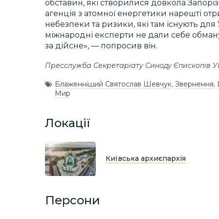
обставин, які створилися довкола Запор
агенція з атомної енергетики нарешті отр
небезпеки та ризики, які там існують для У
міжнародні експерти не дали себе обман
за дійсне», — попросив він.
Пресслужба Секретаріату Синоду Єпископів 
Блаженніший Святослав Шевчук
,
Звернення
,
Мир
Локації
Київська архиєпархія
Персони