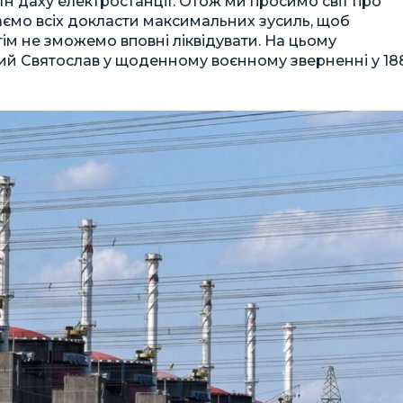
н даху електростанції. Отож ми просимо світ про
каємо всіх докласти максимальних зусиль, щоб
отім не зможемо вповні ліквідувати. На цьому
ий Святослав у щоденному воєнному зверненні у 18