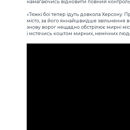
намагаючись відновити повний контроль 
«Тяжкі бої тепер ідуть довкола Херсону. 
місто, за його якнайшвидше звільнення ві
знову ворог нещадно обстрілює мирні міс
і мстячись коштом мирних, немічних люд