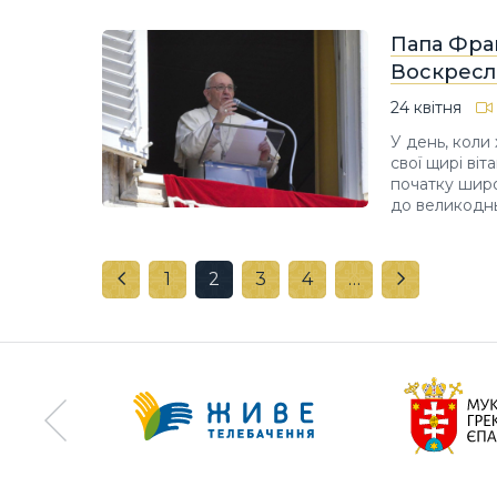
Папа Фран
Воскресл
24 квітня
У день, коли
свої щирі віт
початку широ
до великоднь
1
2
3
4
…