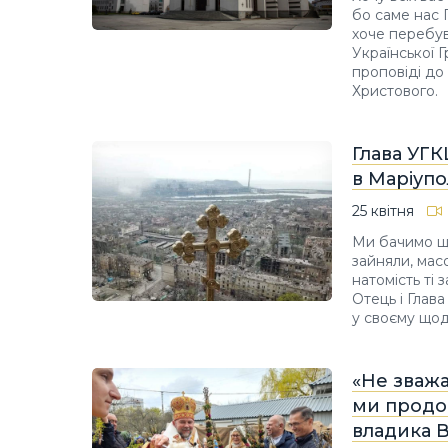
бо саме нас 
хоче перебува
Української 
проповіді до
Христового.
Глава УГК
в Маріупо
25 квітня
Ми бачимо ще
зайняли, мас
натомість ті
Отець і Глав
у своєму щод
«Не зваж
ми продо
владика 