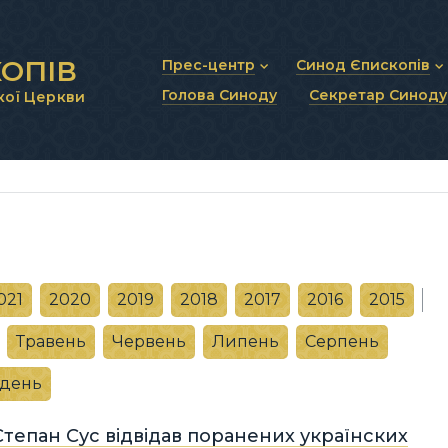
ОПІВ
Прес-центр
Синод Єпископів
Голова Синоду
Секретар Синоду
кої Церкви
Новини та анонси
Статут Синоду Єписко
Інтерв’ю та коментарі
Регламент Синоду Єп
Проповіді та промови
Положення про Голов
Молитовне прикликанн
Синодальні органи
Секретаріат Синоду
Контактна інформація
021
2020
2019
2018
2017
2016
2015
Травень
Червень
Липень
Серпень
удень
тепан Сус відвідав поранених українских