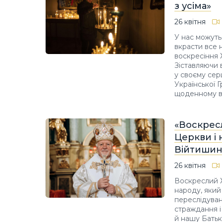
з усіма»
26 квітня
У нас можуть
вкрасти все 
воскресіння 
Зіставляючи 
у своєму сер
Української 
щоденному во
«Воскресл
Церкви і
Війтишин
26 квітня
Воскреслий Х
народу, який 
переслідуван
страждання і
й нашу Батьк