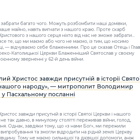
 забрати багато чого. Можуть розбомбити наші домівки,
наше майно, навіть вигнати з нашого краю. Проте скарб
Христового з нашого серця ніхто від нас не зможе забрати…
все те, що ми маємо або чого не маємо, із тим, що носимо
ці, — відчуваємо себе блаженними. Про це сказав Отець і Гла
Греко-Католицької Церкви Блаженніший Святослав у своєму
єнному зверненні у 62-й день війни.
ий Христос завжди присутній в історії Свято
 нашого народу», — митрополит Володимир
 у Пасхальному посланні
ристос завжди присутній в історії Святої Церкви і нашого
не так давно, в минулому столітті переживав війни, голод,
ня. Однак, завдяки тому, що «з нами Бог», ми пережили
 випробування та змогли відродити на рідній землі Церкву
івщину. Тому не маємо сильнішої та дієвішої допомоги, аніж