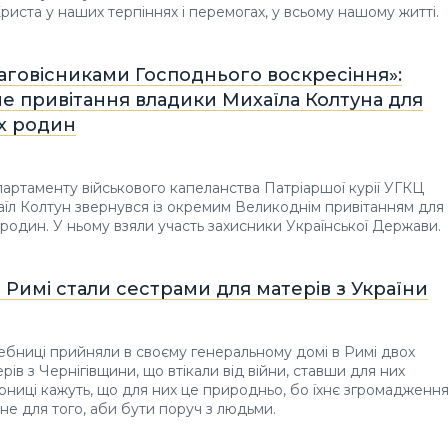
Христа у наших терпіннях і перемогах, у всьому нашому житті.
аговісниками Господнього воскресіння»:
е привітання владики Михаїла Колтуна для
їх родин
артаменту військового капеланства Патріаршої курії УГКЦ
їл Колтун звернувся із окремим Великоднім привітанням для
іх родин. У ньому взяли участь захисники Української Держави.
 Римі стали сестрами для матерів з України
бниці прийняли в своєму генеральному домі в Римі двох
ів з Чернігівщини, що втікали від війни, ставши для них
ниці кажуть, що для них це природньо, бо їхнє згромадженн
не для того, аби бути поруч з людьми.