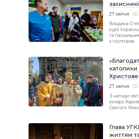
захисник
27 квітня
Владика Степ
курії Україн
та пасхальни
з госпіталів.
«Благодат
католики 
Христове
27 квітня
З нагоди сві
екзарх Харкі
Святого Мик
Глава УГК
життям та