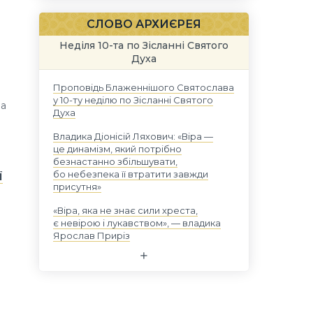
СЛОВО АРХИЄРЕЯ
Неділя 10-та по Зісланні Святого
Духа
Проповідь Блаженнішого Святослава
у 10-ту неділю по Зісланні Святого
ва
Духа
Владика Діонісій Ляхович: «Віра —
це динамізм, який потрібно
безнастанно збільшувати,
ї
бо небезпека її втратити завжди
присутня»
«Віра, яка не знає сили хреста,
є невірою і лукавством», — владика
Ярослав Приріз