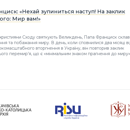
циск: «Нехай зупиниться наступ! На заклик
ого: Мир вам!»
 християни Сходу святкують Великдень, Папа Франциск склав
ання та побажання миру. В день, коли сповнилися два місяці в
комасштабного вторгнення в Україну, він повторив заклик
ого перемир’я, що є «мінімальним знаком прагнення до миру»