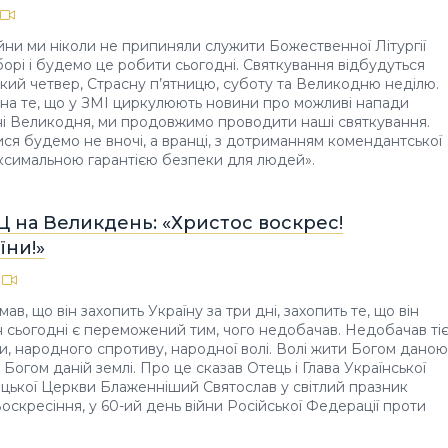
ійни ми ніколи не припиняли служити Божественної Літургії
орі і будемо це робити сьогодні. Святкування відбудуться
кий четвер, Страсну п’ятницю, суботу та Великодню неділю.
на те, що у ЗМІ циркулюють новини про можливі напади
ні Великодня, ми продовжимо проводити наші святкування.
ися будемо не вночі, а вранці, з дотриманням комендантської
аксимальною гарантією безпеки для людей».
Ц на Великдень: «Христос воскрес!
їни!»
в, що він захопить Україну за три дні, захопить те, що він
ін сьогодні є переможений тим, чого недобачав. Недобачав тіє
и, народного спротиву, народної волі. Волі жити Богом даною
Богом даній землі. Про це сказав Отець і Глава Української
цької Церкви Блаженніший Святослав у світлий празник
оскресіння, у 60-ий день війни Російської Федерації проти