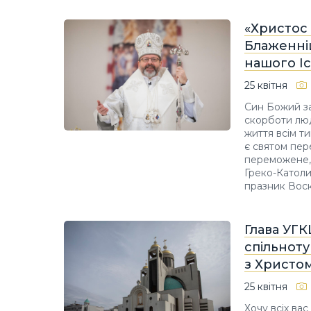
«Христос 
Блаженні
нашого Іс
25 квітня
Син Божий за
скорботи люди
життя всім ти
є святом пер
переможене, 
Греко-Католи
празник Воск
Глава УГК
спільноту
з Христом
25 квітня
Хочу всіх ва