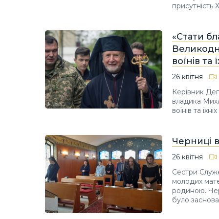
присутність 
«Стати бл
Великодн
воїнів та 
26 квітня
Керівник Деп
владика Миха
воїнів та їхн
Черниці в
26 квітня
Сестри Служе
молодих матер
родиною. Чер
було заснова