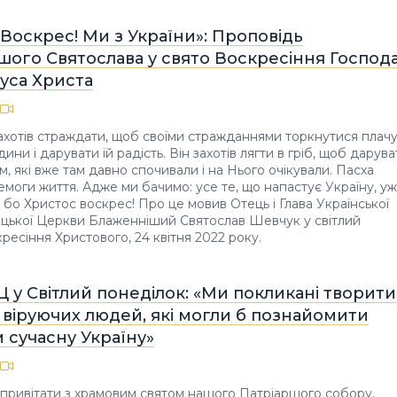
Воскрес! Ми з України»: Проповідь
шого Святослава у свято Воскресіння Господ
уса Христа
хотів страждати, щоб своїми стражданнями торкнутися плачу
ни і дарувати їй радість. Він захотів лягти в гріб, щоб дарува
м, які вже там давно спочивали і на Нього очікували. Пасха
емоги життя. Адже ми бачимо: усе те, що напастує Україну, у
бо Христос воскрес! Про це мовив Отець і Глава Української
цької Церкви Блаженніший Святослав Шевчук у світлий
ресіння Христового, 24 квітня 2022 року.
Ц у Світлий понеділок: «Ми покликані творити
 віруючих людей, які могли б познайомити
 сучасну Україну»
с привітати з храмовим святом нашого Патріаршого собору,