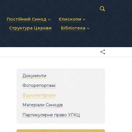
Постійний Синод
Єпископи
Структура Церкви
Бібліотека
пів
Статут Постійного Синоду
Діючі єпископи
ископів
Персональний склад
Єпископи-ємерити
Документи
ну тему
Минулі склади
Усопші єпископи
Фоторепортажі
я Св. Духа
Відеоматеріали
Матеріали Синодів
Партикулярне право УГКЦ
Документи
Фоторепортажі
Відеоматеріали
Матеріали Синодів
Партикулярне право УГКЦ