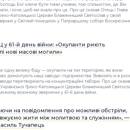
Господь Бог кличе бути тими учнями, тою спільнотою, де Він
ти, і хоче, щоб ми знали про це. Про це сказав Отець і Глава
Греко-Католицької Церкви Блаженніший Святослав у своїй
 вірних у Світлий понеділок у Патріаршому соборі Воскресінн
Ц у 61-й день війни: «Окупанти риють
лі нові масові могили»
 одну велику біду — окупанти на тих територіях, які вони
ово демонтують наші заводи і підприємства. Вивозять їх в росі
 заводи перетворюють на концентраційні табори. Про це сказа
а Української Греко-Католицької Церкви Блаженніший Святосл
енному воєнному зверненні у 61-й день війни.
аючи на повідомлення про можливі обстріли,
вжуємо жити між молитвою та служінням», —
Василь Тучапець