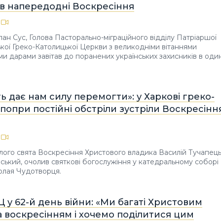
ів напередодні Воскресіння
ан Сус, Голова Пасторально-міграційного відділу Патріаршої
ської Греко-Католицької Церкви з великодніми вітаннями
ми дарами завітав до поранених українських захисників в оди
ь дає нам силу перемогти»: у Харкові греко-
попри постійні обстріли зустріли Воскресінн
тлого свята Воскресіння Христового владика Василій Тучапець
вський, очолив святкові богослужіння у катедральному соборі
олая Чудотворця.
Ц у 62-й день війни: «Ми багаті Христовим
 воскресінням і хочемо поділитися цим