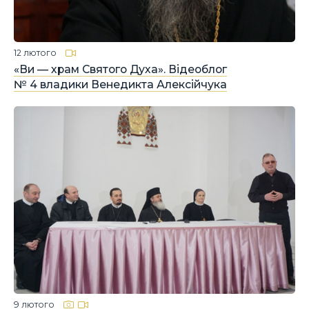
12 лютого
«Ви — храм Святого Духа». Відеоблог
№ 4 владики Венедикта Алексійчука
9 лютого