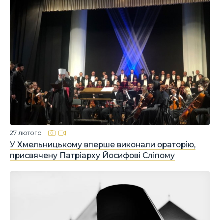
27 лютого
У Хмельницькому вперше виконали ораторію,
присвячену Патріарху Йосифові Сліпому