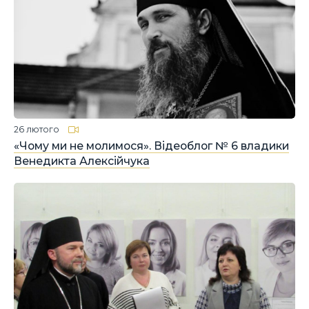
26 лютого
«Чому ми не молимося». Відеоблог № 6 владики
Венедикта Алексійчука