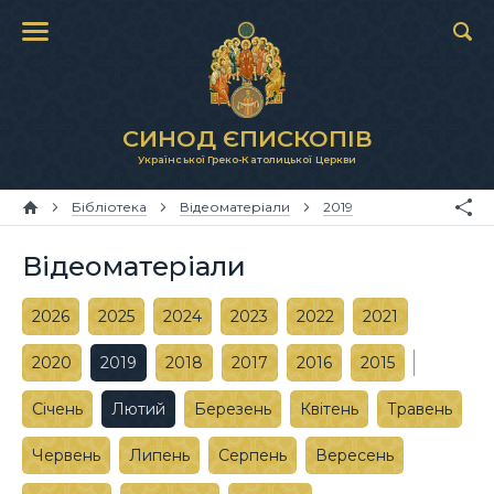
СИНОД ЄПИСКОПІВ
Української Греко-Католицької Церкви
Бібліотека
Відеоматеріали
2019
Відеоматеріали
2026
2025
2024
2023
2022
2021
2020
2019
2018
2017
2016
2015
Січень
Лютий
Березень
Квітень
Травень
Червень
Липень
Серпень
Вересень