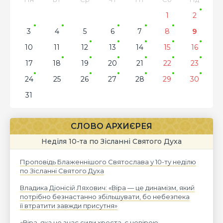
1
2
3
4
5
6
7
8
9
10
11
12
13
14
15
16
17
18
19
20
21
22
23
24
25
26
27
28
29
30
31
СЛОВО АРХИЄРЕЯ
Неділя 10-та по Зісланні Святого Духа
Проповідь Блаженнішого Святослава у 10-ту неділю
по Зісланні Святого Духа
Владика Діонісій Ляхович: «Віра — це динамізм, який
потрібно безнастанно збільшувати, бо небезпека
її втратити завжди присутня»
«Віра, яка не знає сили хреста, є невірою