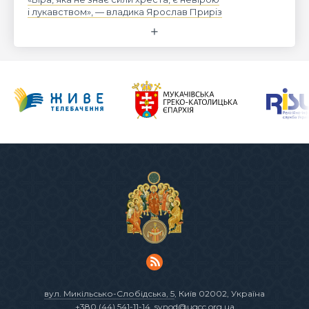
і лукавством», — владика Ярослав Приріз
вул. Микільсько-Слобідська, 5
, Київ 02002, Україна
+380 (44) 541-11-14
,
synod@ugcc.org.ua