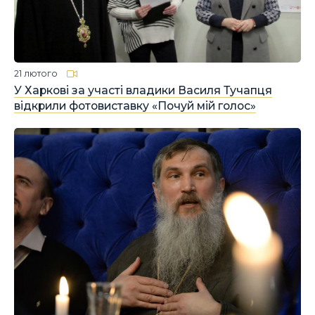
21 лютого
У Харкові за участі владики Василя Тучапця
відкрили фотовиставку «Почуй мій голос»