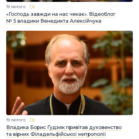
19 лютого
«Господь завжди на нас чекає». Відеоблог
№ 5 владики Венедикта Алексійчука
19 лютого
Владика Борис Ґудзяк привітав духовенство
та вірних Філадельфійської митрополії