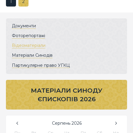
1
2
Документи
Фоторепортажі
Відеоматеріали
Матеріали Синодів
Партикулярне право УГКЦ
МАТЕРІАЛИ СИНОДУ
ЄПИСКОПІВ 2026
Серпень
2026
Пн
Вт
Ср
Чт
Пт
Сб
Нд