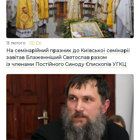
13 лютого
На семінарійний празник до Київської семінарії
завітав Блаженніший Святослав разом
із членами Постійного Синоду Єпископів УГКЦ