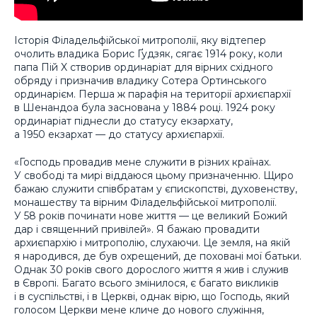
Історія Філадельфійської митрополії, яку відтепер
очолить владика Борис Ґудзяк, сягає 1914 року, коли
папа Пій X створив ординаріат для вірних східного
обряду і призначив владику Сотера Ортинського
ординарієм. Перша ж парафія на території архиєпархії
в Шенандоа була заснована у 1884 році. 1924 року
ординаріат піднесли до статусу екзархату,
а 1950 екзархат — до статусу архиєпархії.
«Господь провадив мене служити в різних країнах.
У свободі та мирі віддаюся цьому призначенню. Щиро
бажаю служити співбратам у єпископстві, духовенству,
монашеству та вірним Філадельфійської митрополії.
У 58 років починати нове життя — це великий Божий
дар і священний привілей». Я бажаю провадити
архиєпархію і митрополію, слухаючи. Це земля, на якій
я народився, де був охрещений, де поховані мої батьки.
Однак 30 років свого дорослого життя я жив і служив
в Європі. Багато всього змінилося, є багато викликів
і в суспільстві, і в Церкві, однак вірю, що Господь, який
голосом Церкви мене кличе до нового служіння,