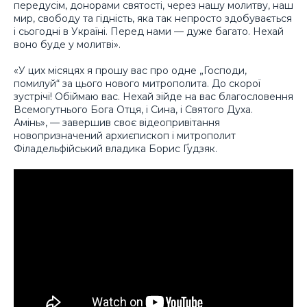
передусім, донорами святості, через нашу молитву, наш
мир, свободу та гідність, яка так непросто здобувається
і сьогодні в Україні. Перед нами — дуже багато. Нехай
воно буде у молитві».
«У цих місяцях я прошу вас про одне „Господи,
помилуй“ за цього нового митрополита. До скорої
зустрічі! Обіймаю вас. Нехай зійде на вас благословення
Всемогутнього Бога Отця, і Сина, і Святого Духа.
Амінь», — завершив своє відеопривітання
новопризначений архиєпископ і митрополит
Філадельфійський владика Борис Ґудзяк.