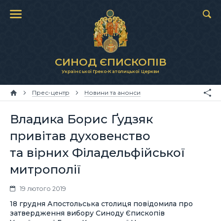
СИНОД ЄПИСКОПІВ
Української Греко-Католицької Церкви
Прес-центр
Новини та анонси
Владика Борис Ґудзяк
привітав духовенство
та вірних Філадельфійської
митрополії
19 лютого 2019
18 грудня Апостольська столиця повідомила про
затвердження вибору Синоду Єпископів