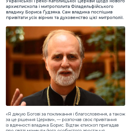
Української Греко-Католицької Церкви щодо нового
архиєпископа і митрополита Філадельфійського
владику Бориса Ґудзяка. Сам владика поспішив
привітати усіх вірних та духовенство цієї митрополії.
«Я дякую Богові за покликання і благословення, а також
за це рішення Церкви», — розпочав своє привітання
із вдячності владика Борис. Відтак єпископ пригадав
про світлі моменти його особистого зростання