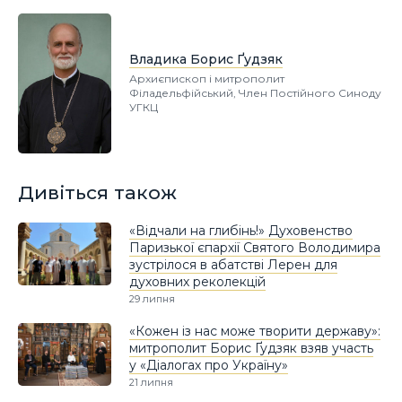
Владика Борис Ґудзяк
Архиєпископ і митрополит
Філадельфійський, Член Постійного Синоду
УГКЦ
Дивіться також
«Відчали на глибінь!» Духовенство
Паризької єпархії Святого Володимира
зустрілося в абатстві Лерен для
духовних реколекцій
29 липня
«Кожен із нас може творити державу»:
митрополит Борис Ґудзяк взяв участь
у «Діалогах про Україну»
21 липня