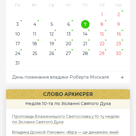
Пн
Вт
Ср
Чт
Пт
Сб
Нд
1
2
3
4
5
6
7
8
9
10
11
12
13
14
15
16
17
18
19
20
21
22
23
24
25
26
27
28
29
30
31
День поминання владики Роберта Москаля
СЛОВО АРХИЄРЕЯ
Неділя 10-та по Зісланні Святого Духа
Проповідь Блаженнішого Святослава у 10-ту неділю
по Зісланні Святого Духа
Владика Діонісій Ляхович: «Віра — це динамізм, який