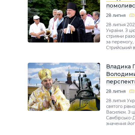
помолився
28 липня
28 липня 202
України. З ц
стрияни разо
за перемогу,
Стрийський в
Владика Г
Володими
перспект
28 липня
28 липня Укр
святого рівн
Василієм. З 
Самбірсько-Д
значення йог