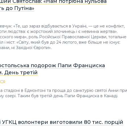
ший Святослав: «Нам потрібна нульова
ь до Путіна»
чук: «Те, що зараз відбувається в Україні, — це не конфлікт,
оти людства: є жорстокий злочинець і є невинна жертва».
усского мира», роль Російської Православної Церкви, тотальне
л і міст: «Світу, який був до 24 лютого, вже більше не існує:
країни, ні Західної Європи».
постольська подорож Папи Франциска
. День третій
а стадіоні в Едмонтоні та проща до санктурію святої Анни пр
 озері. Таким був третій день Папи Франциска в Канаді.
 УГКЦ волонтери виготовили 80 тис. порцій