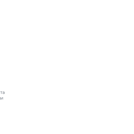
та
ни