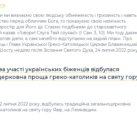
и ми визнаємо свою людську обмеженість і гріховність і навіть
ство перед обличчям Бога, то показуємо свою немічність
простір для Його дії. Стаємо подібними до старозавітного
 казав: «Говори! Слуга Твій слухає!» (І Сам. 3, 10). Ми тоді даєм
гові діяти, а самі начебто відступаємо на задній план». Про
ць і Глава Української Греко-Католицької Церкви Блаженніши
Шосту неділю після Зіслання Святого Духа, 24 липня 2022 року
за участі українських біженців відбулася
ерковна проща греко-католиків на святу гор
22 липня 2022 року, відбулась традиційна загальноцерковна
католиків на святу гору Явір, на Лемківщині.