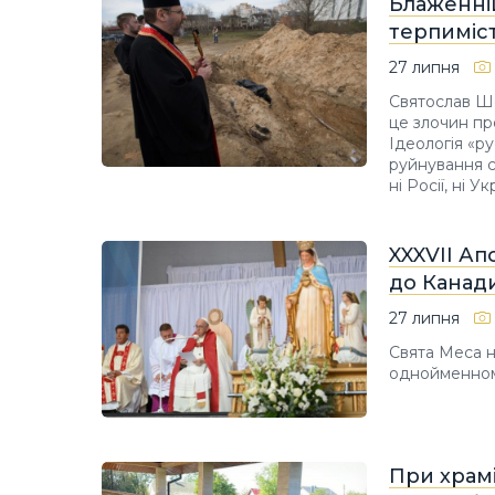
Блаженні
терпиміст
27 липня
Святослав Шев
це злочин пр
Ідеологія «р
руйнування сі
ні Росії, ні У
XXXVII А
до Канади
27 липня
Свята Меса н
однойменному
При храмі