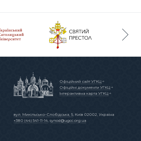
Офіційний сайт УГКЦ
Офіційні документи УГКЦ
Інтерактивна карта УГКЦ
вул. Микільсько-Слобідська, 5
, Київ 02002, Україна
+380 (44) 541-11-14
,
synod@ugcc.org.ua