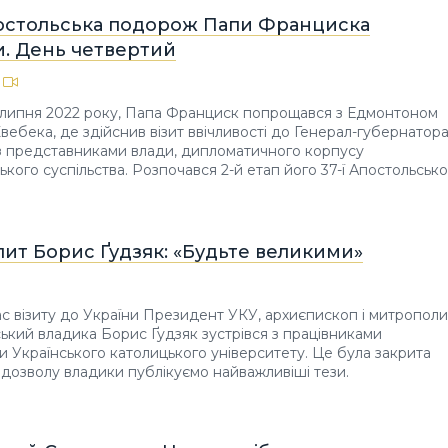
постольська подорож Папи Франциска
и. День четвертий
 липня 2022 року, Папа Франциск попрощався з Едмонтоном
Квебека, де здійснив візит ввічливості до Генерал-губернатор
ч з представниками влади, дипломатичного корпусу
ького суспільства. Розпочався 2-й етап його 37-ї Апостольсько
ит Борис Ґудзяк: «Будьте великими»
час візиту до України Президент УКУ, архиєпископ і митрополи
ький владика Борис Ґудзяк зустрівся з працівниками
и Українського католицького університету. Це була закрита
 з дозволу владики публікуємо найважливіші тези.