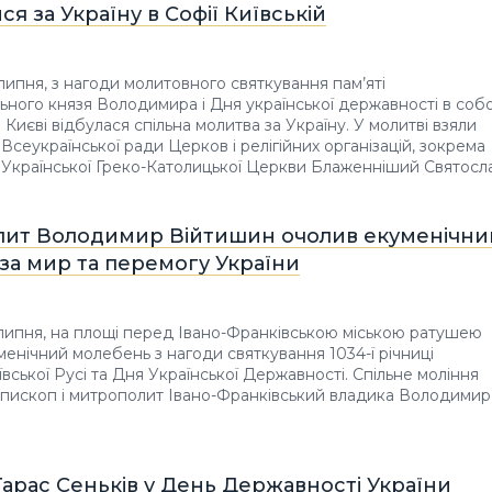
я за Україну в Софії Київській
 липня, з нагоди молитовного святкування пам’яті
ьного князя Володимира і Дня української державності в собо
в Києві відбулася спільна молитва за Україну. У молитві взяли
Всеукраїнської ради Церков і релігійних організацій, зокрема
а Української Греко-Католицької Церкви Блаженніший Святосла
ит Володимир Війтишин очолив екуменічни
за мир та перемогу України
 липня, на площі перед Івано-Франківською міською ратушею
менічний молебень з нагоди святкування 1034-ї річниці
вської Русі та Дня Української Державності. Спільне моління
пископ і митрополит Івано-Франківський владика Володимир
арас Сеньків у День Державності України