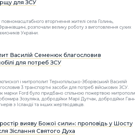
орщу для ЗСУ
 повномасштабного вторгнення жителі села Голинь,
Франківщині, розпочали велику роботу з виготовлення сухих
ахисників України.
ит Василій Семенюк благословив
обілі для потреб ЗСУ
иєпископ і митрополит Тернопільсько-Зборівський Василій
ословив 3 транспортні засоби для потреб військових ЗСУ.
к марки Ford було придбано спільною пожертвою митрополи
Любомира Зозуляка, добродійки Марії Дутчак, добродійки Ган
ерів з Ісландії та інших жертводавців.
простір вияву Божої сили»: проповідь у Шосту
сля Зіслання Святого Духа