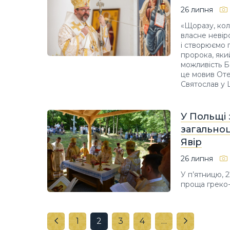
26 липня
«Щоразу, кол
власне невір
і створюємо 
пророка, який
можливість Бо
це мовив Оте
Святослав у 
У Польщі 
загальноц
Явір
26 липня
У п’ятницю, 
проща греко-
1
2
3
4
…