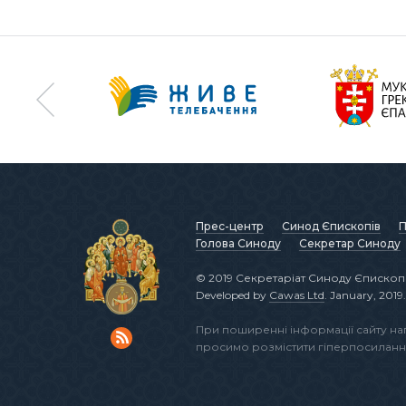
Прес-центр
Синод Єпископів
П
Голова Синоду
Секретар Синоду
© 2019 Секретаріат Синоду Єпископі
Developed by
Cawas Ltd
. January, 2019.
При поширенні інформації сайту н
просимо розмістити гіперпосиланн