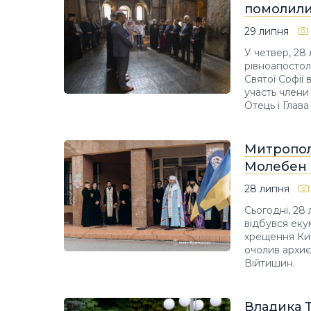
помолилис
29 липня
У четвер, 28
рівноапостол
Святої Софії 
участь члени 
Отець і Глав
Митропол
Молебен 
28 липня
Сьогодні, 28
відбувся еку
хрещення Киї
очолив архиє
Війтишин.
Владика Т