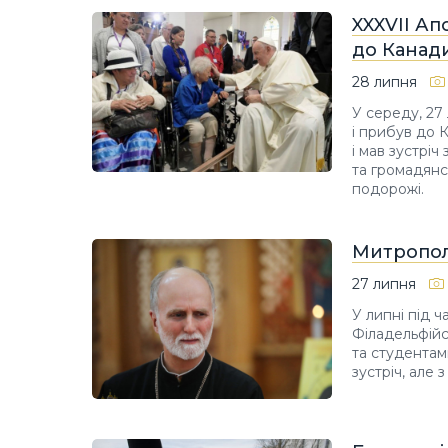
XXXVII А
до Канад
28 липня
У середу, 27
і прибув до 
і мав зустрі
та громадянс
подорожі.
Митропол
27 липня
У липні під 
Філадельфійс
та студентам
зустріч, але