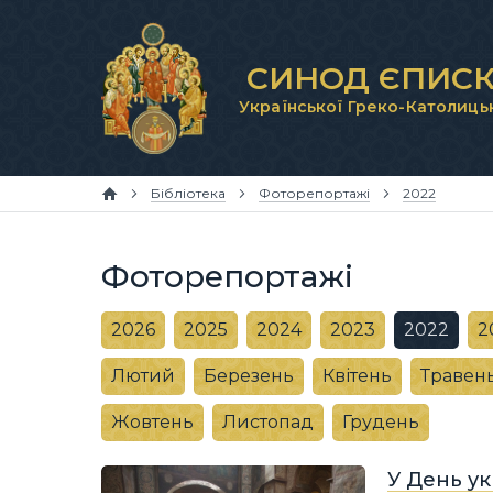
СИНОД ЄПИСК
Української Греко-Католиць
Бібліотека
Фоторепортажі
2022
Фоторепортажі
2026
2025
2024
2023
2022
2
Лютий
Березень
Квітень
Травен
Жовтень
Листопад
Грудень
У День ук