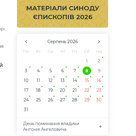
МАТЕРІАЛИ СИНОДУ
ЄПИСКОПІВ 2026
рі
Серпень
2026
в.
Пн
Вт
Ср
Чт
Пт
Сб
Нд
1
2
й
3
4
5
6
7
8
9
10
11
12
13
14
15
16
17
18
19
20
21
22
23
24
25
26
27
28
29
30
31
День поминання владики
Антонія Ангеловича