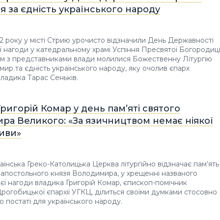
 за єдність українського народу
2 року у місті Стрию урочисто відзначили День Державності
ієї нагоди у катедральному храмі Успіння Пресвятої Богородиц
м з представниками влади молилися Божественну Літургію
 мир та єдність українського народу, яку очолив єпарх
ладика Тарас Сеньків.
ригорій Комар у день пам’яті святого
ра Великого: «За язичництвом немає ніякої
иви»
аїнська Греко-Католицька Церква літургійно відзначає пам’ять
оапостольного князя Володимира, у хрещенні названого
цієї нагоди владика Григорій Комар, єпископ-помічник
рогобицької єпархії УГКЦ, ділиться своїми думками стосовно
о постаті для українського народу.