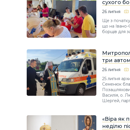
сухого б
26 липня
Ще з початку
що на Івано-
борщів для з
Митропол
три автом
26 липня
25 липня арх
Семенюк благ
Позашляхови
Василія, о. 
Шергей, партн
«Віра як 
неділю пі