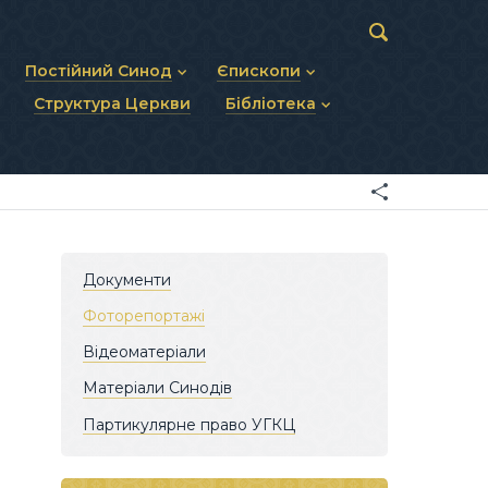
Постійний Синод
Єпископи
Структура Церкви
Бібліотека
пів
Статут Постійного Синоду
Діючі єпископи
ископів
Персональний склад
Єпископи-ємерити
Документи
ну тему
Минулі склади
Усопші єпископи
Фоторепортажі
я Св. Духа
Відеоматеріали
Матеріали Синодів
Партикулярне право УГКЦ
Документи
Фоторепортажі
Відеоматеріали
Матеріали Синодів
Партикулярне право УГКЦ