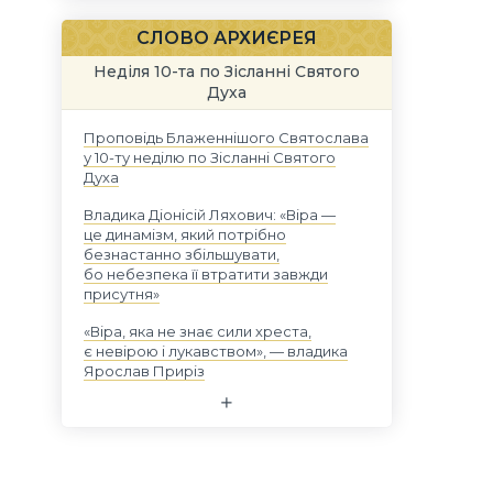
СЛОВО АРХИЄРЕЯ
Неділя 10-та по Зісланні Святого
Духа
і
Проповідь Блаженнішого Святослава
у 10-ту неділю по Зісланні Святого
Духа
Владика Діонісій Ляхович: «Віра —
це динамізм, який потрібно
безнастанно збільшувати,
бо небезпека її втратити завжди
присутня»
«Віра, яка не знає сили хреста,
є невірою і лукавством», — владика
Ярослав Приріз