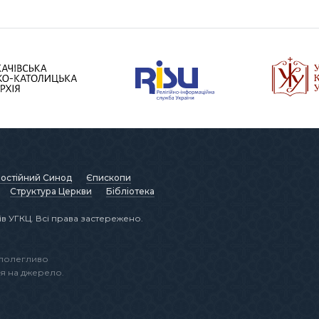
остійний Синод
Єпископи
Структура Церкви
Бібліотека
в УГКЦ. Всі права застережено.
аполегливо
я на джерело.