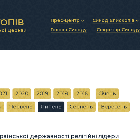
ОПІВ
Прес-центр
Синод Єпископів
Голова Синоду
Секретар Синоду
кої Церкви
Новини та анонси
Статут Синоду Єписко
Інтерв’ю та коментарі
Регламент Синоду Єп
Проповіді та промови
Положення про Голов
Молитовне прикликанн
Синодальні органи
Секретаріат Синоду
Контактна інформація
021
2020
2019
2018
2016
Січень
ь
Червень
Липень
Серпень
Вересень
раїнської державності релігійні лідери