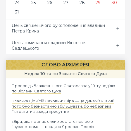
24
25
26
27
28
29
30
31
День священичого рукоположення владики
Петра Крика
День поминання владики Вінкентія
Седлецького
СЛОВО АРХИЄРЕЯ
Неділя 10-та по Зісланні Святого Духа
Проповідь Блаженнішого Святослава у 10-ту неділю
по Зісланні Святого Духа
Владика Діонісій Ляхович: «Віра — це динамізм, який
потрібно безнастанно збільшувати, бо небезпека
її втратити завжди присутня»
«Віра, яка не знає сили хреста, є невірою
і лукавством», — владика Ярослав Приріз