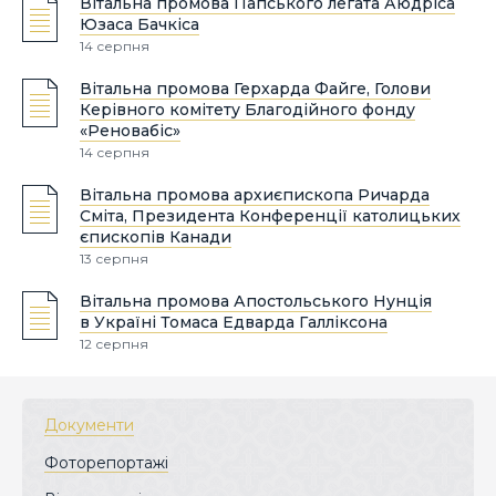
Вітальна промова Папського легата Аюдріса
Юзаса Бачкіса
14 серпня
Вітальна промова Герхарда Файге, Голови
Керівного комітету Благодійного фонду
«Реновабіс»
14 серпня
Вітальна промова архиєпископа Ричарда
Сміта, Президента Конференції католицьких
єпископів Канади
13 серпня
Вітальна промова Апостольського Нунція
в Україні Томаса Едварда Галліксона
12 серпня
Документи
Фоторепортажі