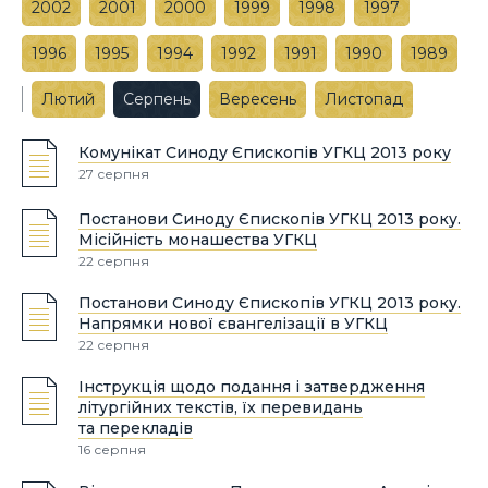
2002
2001
2000
1999
1998
1997
1996
1995
1994
1992
1991
1990
1989
Лютий
Серпень
Вересень
Листопад
Комунікат Синоду Єпископів УГКЦ 2013 року
27 серпня
Постанови Синоду Єпископів УГКЦ 2013 року.
Місійність монашества УГКЦ
22 серпня
Постанови Синоду Єпископів УГКЦ 2013 року.
Напрямки нової євангелізації в УГКЦ
22 серпня
Інструкція щодо подання і затвердження
літургійних текстів, їх перевидань
та перекладів
16 серпня