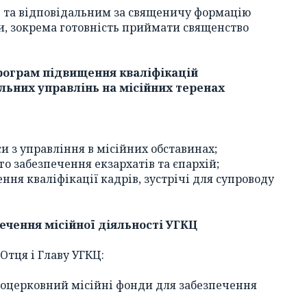
Ц та відповідальним за священичу формацію
ти, зокрема готовність приймати священство
програм підвищення кваліфікацій
льних управлінь на місійних теренах
и з управління в місійних обставинах;
о забезпечення екзархатів та єпархій;
ння кваліфікації кадрів, зустрічі для супроводу
печення місійної діяльності УГКЦ
Отця і Главу УГКЦ:
ноцерковний місійні фонди для забезпечення