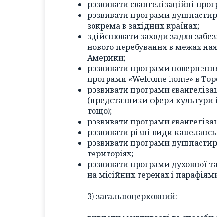
розвивати євангелізаційні прог
розвивати програми душпастирс
зокрема в західних країнах;
здійснювати заходи задля забез
нового перебування в межах ная
Америки;
розвивати програми поверненн
програми «Welcome home» в Торо
розвивати програми євангелізац
(представники сфери культури і
тощо);
розвивати програми євангеліза
розвивати різні види капелансь
розвивати програми душпастирс
територіях;
розвивати програми духовної т
на місійних теренах і парафіям
3) загальноцерковний: