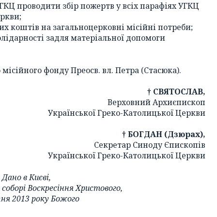
ГКЦ проводити збір пожертв у всіх парафіях УГКЦ
еркви;
их коштів на загальноцерковні місійні потреби;
олідарності задля матеріальної допомоги
місійного фонду Преосв. вл. Петра (Стасюка).
† СВЯТОСЛАВ,
Верховний Архиєпископ
Української Греко-Католицької Церкви
† БОГДАН (Дзюрах),
Секретар Синоду Єпископів
Української Греко-Католицької Церкви
Дано в Києві,
соборі Воскресіння Христового,
пня 2013 року Божого