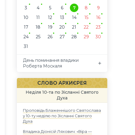
3
4
5
6
7
8
9
10
11
12
13
14
15
16
17
18
19
20
21
22
23
24
25
26
27
28
29
30
31
День поминання владики
Роберта Москаля
СЛОВО АРХИЄРЕЯ
Неділя 10-та по Зісланні Святого
Духа
Проповідь Блаженнішого Святослава
у 10-ту неділю по Зісланні Святого
Духа
Владика Діонісій Ляхович: «Віра —