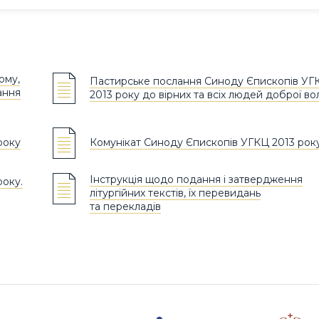
ому,
Пастирське послання Синоду Єпископів УГ
лання
2013 року до вірних та всіх людей доброї вол
року
Комунікат Синоду Єпископів УГКЦ 2013 рок
Інструкція щодо подання і затвердження
оку.
літургійних текстів, їх перевидань
та перекладів