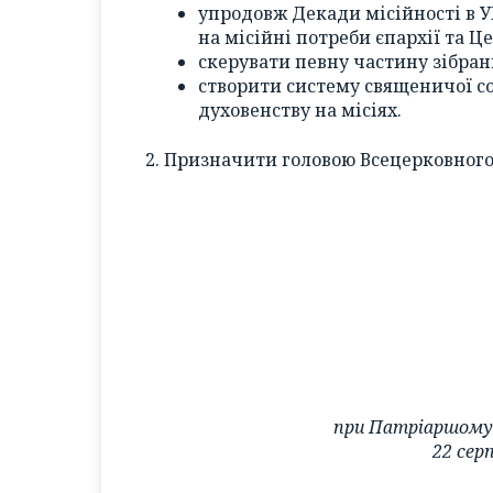
упродовж Декади місійності в У
на місійні потреби єпархії та Ц
скерувати певну частину зібран
створити систему священичої с
духовенству на місіях.
2. Призначити головою Всецерковного 
при Патріаршому 
22 сер