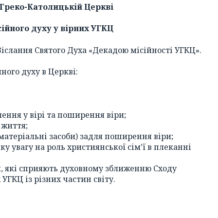
 Греко-Католицькій Церкві
ісійного духу у вірних УГКЦ
 Зіслання Святого Духа «Декадою місійності УГКЦ».
йного духу в Церкві:
ення у вірі та поширення віри;
 життя;
 матеріальні засоби) задля поширення віри;
у увагу на роль християнської сім’ї в плеканні
, які сприяють духовному зближенню Сходу
 УГКЦ із різних частин світу.