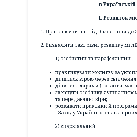
в Українській
І. Розвиток м
1. Проголосити час від Вознесіння до
2. Визначити такі рівні розвитку місі
1) особистий та парафіяльний:
практикувати молитву за укріпл
ділитися вірою через свідчення
ділитися дарами (таланти, час,
звернути особливу душпастирськ
та передаванні віри;
розвивати практики й програми
і Заходу України, а також вірних
2) єпархіальний: