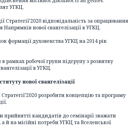
дійснення місійної діяльності ad gentes.
лят УГКЦ.
ції Стратегії’2020 відповідальність за опрацювання
 Напрямків нової євангелізації в УГКЦ.
ок формації духовенства УГКЦ на 2014 рік
и в рамках робочої групи підгрупу з розвитку
вангелізації в УГКЦ.
нституту нової євангелізації
ії Стратегії’2020 розробити концепцію та програму
ії.
ри прийнятті кандидатів до семінарії зважати
 а й на місійні потреби УГКЦ та Вселенської