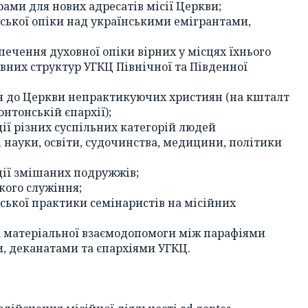
рами для нових адресатів місії Церкви;
ької опіки над українськими емігрантами,
печення духовної опіки вірних у місцях їхнього
вних структур УГКЦ Північної та Південної
я до Церкви непрактикуючих християн (на кшталт
нтонській єпархії);
ії різних суспільних категорій людей
 науки, освіти, судочинства, медицини, політики
ції змішаних подружжів;
кого служіння;
ької практики семінаристів на місійних
а матеріальної взаємодопомоги між парафіями
и, деканатами та єпархіями УГКЦ.