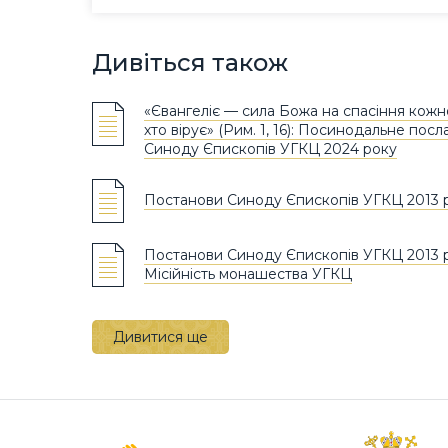
Дивіться також
«Євангеліє — сила Божа на спасіння кожн
хто вірує» (Рим. 1, 16): Посинодальне пос
Синоду Єпископів УГКЦ 2024 року
Постанови Синоду Єпископів УГКЦ 2013 
Постанови Синоду Єпископів УГКЦ 2013 р
Місійність монашества УГКЦ
Дивитися ще