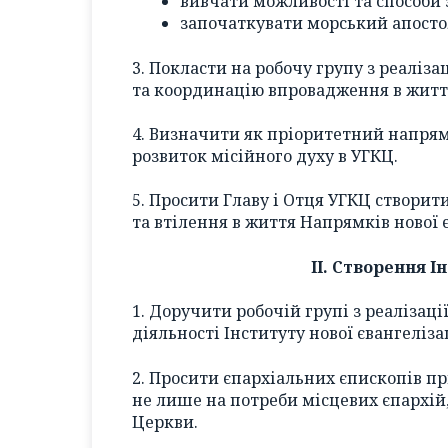
вивчати можливості та способи з
започаткувати морський апосто
3. Покласти на робочу групу з реаліза
та координацію впровадження в життя
4. Визначити як пріоритетний напрям
розвиток місійного духу в УГКЦ.
5. Просити Главу і Отця УГКЦ створит
та втілення в життя Напрямків нової є
ІІ. Створення І
1. Доручити робочій групі з реалізац
діяльності Інституту нової євангелізац
2. Просити єпархіальних єпископів п
не лише на потреби місцевих єпархій,
Церкви.