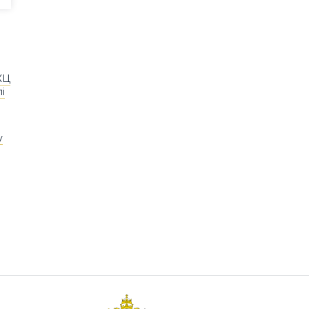
КЦ
і
у