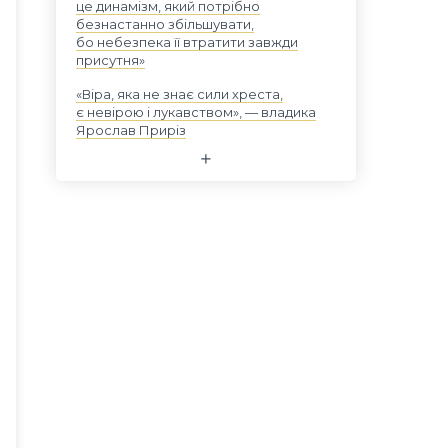
це динамізм, який потрібно
безнастанно збільшувати,
бо небезпека її втратити завжди
присутня»
«Віра, яка не знає сили хреста,
є невірою і лукавством», — владика
Ярослав Приріз