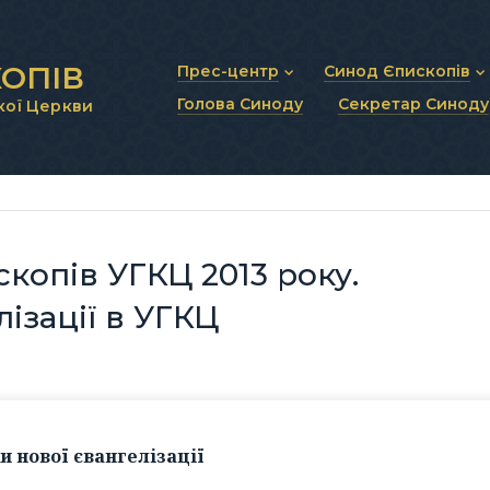
ОПІВ
Прес-центр
Синод Єпископів
Голова Синоду
Секретар Синоду
кої Церкви
Новини та анонси
Статут Синоду Єписко
Інтерв’ю та коментарі
Регламент Синоду Єп
Проповіді та промови
Положення про Голов
Молитовне прикликанн
Синодальні органи
Секретаріат Синоду
Контактна інформація
копів УГКЦ 2013 року.
ізації в УГКЦ
 нової євангелізації