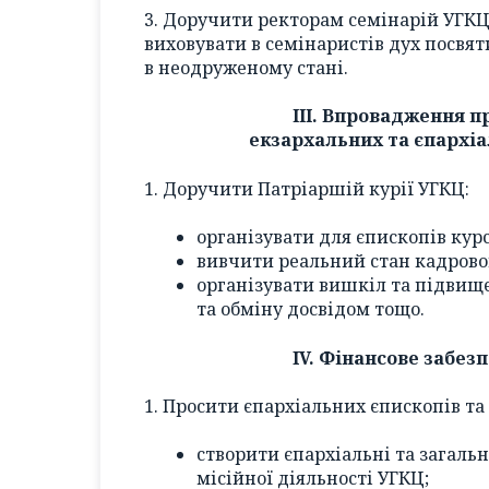
3. Доручити ректорам семінарій УГК
виховувати в семінаристів дух посвя
в неодруженому стані.
ІІІ. Впровадження 
екзархальних та єпархіа
1. Доручити Патріаршій курії УГКЦ:
організувати для єпископів курс
вивчити реальний стан кадровог
організувати вишкіл та підвище
та обміну досвідом тощо.
IV. Фінансове забез
1. Просити єпархіальних єпископів та 
створити єпархіальні та загаль
місійної діяльності УГКЦ;