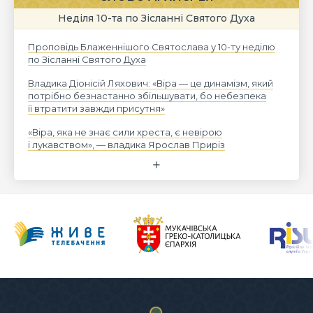
Неділя 10-та по Зісланні Святого Духа
Проповідь Блаженнішого Святослава у 10-ту неділю
по Зісланні Святого Духа
Владика Діонісій Ляхович: «Віра — це динамізм, який
потрібно безнастанно збільшувати, бо небезпека
її втратити завжди присутня»
«Віра, яка не знає сили хреста, є невірою
і лукавством», — владика Ярослав Приріз