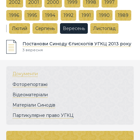
2002
2001
2000
1999
1998
1997
1996
1995
1994
1992
1991
1990
1989
Лютий
Серпень
Вересень
Листопад
Постанови Синоду Єпископів УГКЦ 2013 року
3 вересня
Документи
Фоторепортажі
Відеоматеріали
Матеріали Синодів
Партикулярне право УГКЦ