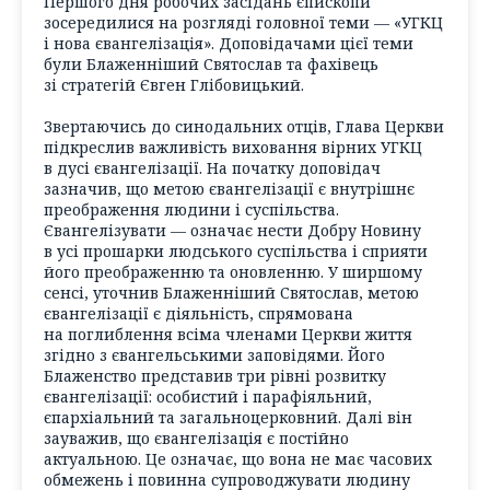
Першого дня робочих засідань єпископи
зосередилися на розгляді головної теми — «УГКЦ
і нова євангелізація». Доповідачами цієї теми
були Блаженніший Святослав та фахівець
зі стратегій Євген Глібовицький.
Звертаючись до синодальних отців, Глава Церкви
підкреслив важливість виховання вірних УГКЦ
в дусі євангелізації. На початку доповідач
зазначив, що метою євангелізації є внутрішнє
преображення людини і суспільства.
Євангелізувати — означає нести Добру Новину
в усі прошарки людського суспільства і сприяти
його преображенню та оновленню. У ширшому
сенсі, уточнив Блаженніший Святослав, метою
євангелізації є діяльність, спрямована
на поглиблення всіма членами Церкви життя
згідно з євангельськими заповідями. Його
Блаженство представив три рівні розвитку
євангелізації: особистий і парафіяльний,
єпархіальний та загальноцерковний. Далі він
зауважив, що євангелізація є постійно
актуальною. Це означає, що вона не має часових
обмежень і повинна супроводжувати людину