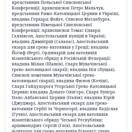
представник Польської Єпископської
Конференції; Архиєпископ Петро Мальчук,
представник Римо-Католицької Церкви в Україні;
владика Герхард Файге, Єпископ Магдебурга,
представник Німецької Єпископської
Конференції; Архиєпископ Томас Едвард
Галліксон, Апостольський нунцій в Україні;
владика Димитрій (Салахас), Апостольський
екзарх для греко-католиків у Греції; владика
Йосиф (Верт), Ординарій для католиків
візантійського обряду в Російській Федерації;
владика Мілан (Шашік), Єпарх Мукачівської
греко-католицької єпархії; владика Ніл (Лущак),
Єпископ-помічник Мукачівської греко-
католицької єпархії; владика Фюлоп (Кочіш),
Єпарх Гайдудорога Угорської Греко-Католицької
Церкви; владика Донато Олів’єро, Єпарх Лунгро
Італо-Албанської Церкви (Італія); владика Юрій
(Джуджар), Апостольський екзарх для греко-
католиків Сербії та Чорногорії; владика Ладіслав
(Гучко), Апостольський екзарх для католиків
візантійського обряду Чеської Республіки;
архимандрит Сергій (Гаєк), Апостольський
візитатор для греко-католиків Білорусі; отець