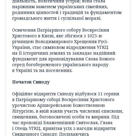
діяльність, політичний устрій; вона стала
наріжним каменем українських сімейних,
родинних цінностей і традицій та фундаментом
громадського життя і суспільної моралі.
Освячення Патріаршого собору Воскресіння
Христового в Києві, яке збіглося з 1025-ю
річницею Володимирового Хрещення Русі-
України, стає символом відродження УГКЦ
на її історичних землях та закладає надійний
фундамент для проповідування Слова Божого
серед богобереженого українського народу
в Україні та на поселеннях.
Початок Синоду
Офіційне відкриття Синоду відбулося 11 серпня
в Патріаршому соборі Воскресіння Христового
урочистою Архиєрейською Божественною
Літургією, в якій взяли участь численні єпископи,
священики, богопосвячені особи та миряни. Під
час проповіді Блаженніший Святослав, Глава
і Отець УГКЦ, привітав усіх з нагоди відкриття
Священного Синоду. Посилаючись