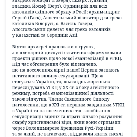
владика Йосафат (Говера), Екзарх Луцький;
владика Йосиф (Верт), Ординарій для всіх
католиків східного обряду в Росії; архимандрит
Сергій (Гаєк), Апостольський візитатор для греко-
католиків Білорусі; о. Василь Говера,
Апостольський делегат для греко-католиків
у Казахстані та Середній Азії.
Відтак архиєреї працювали в групах,
а в пленарній дискусії остаточно сформулювали
проекти рішень щодо нової євангелізації в УГКЦ.
Під час обговорення було відзначено,
що на поселеннях вірні нашої Церкви зазнають
негативного впливу секуляризації. Що ж
стосується України, то, внаслідок жорстоких
переслідувань УГКЦ у ХХ ст. з боку атеїстичного
режиму, потреба євангелізаційної діяльності
також відчутна. Члени Священного Синоду
наголосили, що в ХХІ ст. першим завданням УГКЦ
в Україні та на поселеннях стає запобігання
секуляризації вірних та втраті їхнього розуміння
скарбу християнської віри, який вони отримали
через Володимирове Хрещення Русі-України
та за який, не вагаючись, віддавали життя тисячі