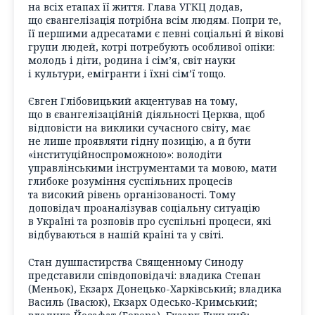
на всіх етапах її життя. Глава УГКЦ додав,
що євангелізація потрібна всім людям. Попри те,
її першими адресатами є певні соціальні й вікові
групи людей, котрі потребують особливої опіки:
молодь і діти, родина і сім’я, світ науки
і культури, емігранти і їхні сім’ї тощо.
Євген Глібовицький акцентував на тому,
що в євангелізаційній діяльності Церква, щоб
відповісти на виклики сучасного світу, має
не лише проявляти гідну позицію, а й бути
«інституційноспроможною»: володіти
управлінськими інструментами та мовою, мати
глибоке розуміння суспільних процесів
та високий рівень організованості. Тому
доповідач проаналізував соціальну ситуацію
в Україні та розповів про суспільні процеси, які
відбуваються в нашій країні та у світі.
Стан душпастирства Священному Синоду
представили співдоповідачі: владика Степан
(Меньок), Екзарх Донецько-Харківський; владика
Василь (Івасюк), Екзарх Одесько-Кримський;