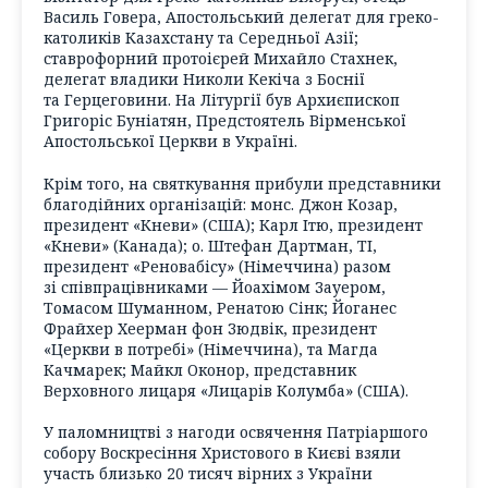
Василь Говера, Апостольський делегат для греко-
католиків Казахстану та Середньої Азії;
ставрофорний протоієрей Михайло Стахнек,
делегат владики Николи Кекіча з Боснії
та Герцеговини. На Літургії був Архиєпископ
Григоріс Буніатян, Предстоятель Вірменської
Апостольської Церкви в Україні.
Крім того, на святкування прибули представники
благодійних організацій: монс. Джон Козар,
президент «Кневи» (США); Карл Ітю, президент
«Кневи» (Канада); о. Штефан Дартман, ТІ,
президент «Реновабісу» (Німеччина) разом
зі співпрацівниками — Йоахімом Зауером,
Томасом Шуманном, Ренатою Сінк; Йоганес
Фрайхер Хеерман фон Зюдвік, президент
«Церкви в потребі» (Німеччина), та Магда
Качмарек; Майкл Оконор, представник
Верховного лицаря «Лицарів Колумба» (США).
У паломництві з нагоди освячення Патріаршого
собору Воскресіння Христового в Києві взяли
участь близько 20 тисяч вірних з України