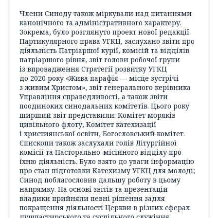
Члени Синоду також міркували над питаннями
канонічного та адміністративного характеру.
Зокрема, було розглянуто проект нової редакції
Партикулярного права УГКЦ, заслухано звіти про
діяльність Патріаршої курії, комісій та відділів
патріаршого рівня, звіт голови робочої групи
із впровадження Стратегії розвитку УГКЦ
до 2020 року «Жива парафія — місце зустрічі
з живим Христом», звіт генерального керівника
Управління справедливості, а також звіти
поодиноких синодальних комітетів. Цього року
ширший звіт представили: Комітет моряків
цивільного флоту, Комітет катехизації
і християнської освіти, Богословський комітет.
Єпископи також заслухали голів Літургійної
комісії та Пасторально-місійного відділу про
їхню діяльність. Було взято до уваги інформацію
про стан підготовки Катехизму УГКЦ для молоді;
Синод поблагословив дальшу роботу в цьому
напрямку. На основі звітів та презентацій
владики прийняли певні рішення задля
покращення діяльності Церкви в різних сферах
душпастирського та суспільного служіння.