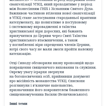
євангелізації УГКЦ, який проходитиме у період
між Вознесінням ГНІХ і Зісланням Святого Духа.
Важливою частиною втілення нової євангелізації
в УГКЦ стане застосування стародавньої практики
катехуменату, що полягатиме в поступовому
і системному впровадженні в таїнства
християнської віри дорослих, які бажають
прилучитися до Церкви через Святі Таїнства
християнського втаємничення, а також
у поглибленні віри охрещених членів Церкви,
котрі свого часу не мали змоги пройти належну
катехизацію.
Отці Синоду обговорили низку пропозицій щодо
покращення священичого виховання та служіння.
Окрему увагу ієрархи звернули
на богопосвячених осіб, прийнявши документ
про місійність монашества УГКЦ. Єпископи
розглянули і в’язничне капеланство,
призначивши його покровителем блаженного
священномученика Василя (Величковського).
Інші теми