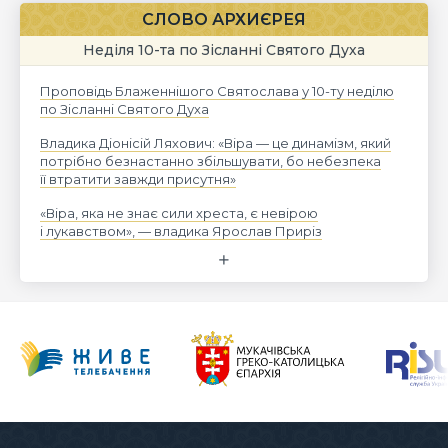
СЛОВО АРХИЄРЕЯ
Неділя 10-та по Зісланні Святого Духа
Проповідь Блаженнішого Святослава у 10-ту неділю
по Зісланні Святого Духа
Владика Діонісій Ляхович: «Віра — це динамізм, який
потрібно безнастанно збільшувати, бо небезпека
її втратити завжди присутня»
«Віра, яка не знає сили хреста, є невірою
і лукавством», — владика Ярослав Приріз