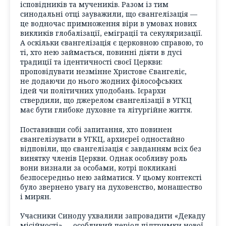
ісповідників та мучеників. Разом із тим
синодальні отці зауважили, що євангелізація —
це водночас примноження віри в умовах нових
викликів глобалізації, еміграції та секуляризації.
А оскільки євангелізація є церковною справою, то
ті, хто нею займається, повинні діяти в дусі
традиції та ідентичності своєї Церкви:
проповідувати незмінне Христове Євангеліє,
не додаючи до нього жодних філософських
ідей чи політичних уподобань. Ієрархи
ствердили, що джерелом євангелізації в УГКЦ
має бути глибоке духовне та літургійне життя.
Поставивши собі запитання, хто повинен
євангелізувати в УГКЦ, архиєреї одностайно
відповіли, що євангелізація є завданням всіх без
винятку членів Церкви. Однак особливу роль
вони визнали за особами, котрі покликані
безпосередньо нею займатися. У цьому контексті
було звернено увагу на духовенство, монашество
і мирян.
Учасники Синоду ухвалили запровадити «Декаду
місійності» — особливий період підтримки нової