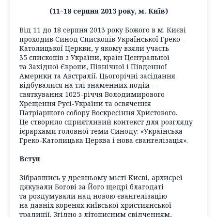
(11–18 серпня 2013 року, м. Київ)
Від 11 до 18 cерпня 2013 року Божого в м. Києві
проходив Синод Єпископів Української Греко-
Католицької Церкви, у якому взяли участь
35 єпископів з України, країн Центральної
та Західної Європи, Пiвнiчної і Пiвденної
Америки та Австралiї. Цьогорiчні засідання
відбувалися на тлi знаменних подiй —
святкування 1025-річчя Володимирового
Хрещення Русі-України та освячення
Патріаршого собору Воскресіння Христового.
Це створило сприятливий контекст для розгляду
ієрархами головної теми Синоду: «Українська
Греко-Католицька Церква і нова євангелізація».
Вступ
Зібравшись у древньому місті Києві, архиєреї
дякували Богові за Його щедрі благодаті
та роздумували над новою євангелізацію
на давніх коренях київської християнської
традиції. Згідно з літописним свідченням,