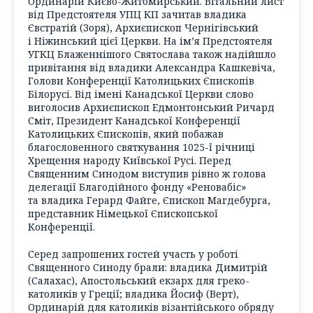
Ординарій Києво-Житомирський. Вітальний лист
від Предстоятеля УПЦ КП зачитав владика
Євстратій (Зоря), Архиєпископ Чернігівський
і Ніжинський цієї Церкви. На ім’я Предстоятеля
УГКЦ Блаженнішого Святослава також надійшло
привітання від владики Александра Кашкевіча,
Голови Конференції Католицьких Єпископів
Білорусі. Від імені Канадської Церкви слово
виголосив Архиєпископ Едмонтонський Ричард
Сміт, Президент Канадської Конференції
Католицьких Єпископів, який побажав
благословенного святкування 1025-ї річниці
Хрещення народу Київської Русі. Перед
Священним Синодом виступив рівно ж голова
делегації Благодійного фонду «Реновабіс»
та владика Герард Файге, Єпископ Магдебурга,
представник Німецької Єпископської
Конференції.
Серед запрошених гостей участь у роботі
Священного Синоду брали: владика Димитрій
(Салахас), Апостольський екзарх для греко-
католиків у Греції; владика Йосиф (Верт),
Ординарій для католиків візантійського обряду