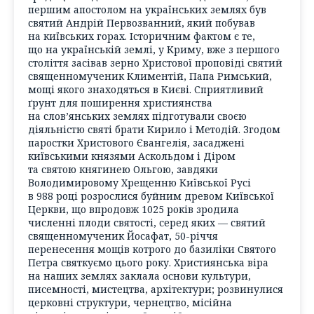
першим апостолом на українських землях був
святий Андрій Первозванний, який побував
на київських горах. Історичним фактом є те,
що на українській землі, у Криму, вже з першого
століття засівав зерно Христової проповіді святий
священномученик Климентій, Папа Римський,
мощі якого знаходяться в Києві. Сприятливий
ґрунт для поширення християнства
на слов’янських землях підготували своєю
діяльністю святі брати Кирило і Методій. Згодом
паростки Христового Євангелія, засаджені
київськими князями Аскольдом і Діром
та святою княгинею Ольгою, завдяки
Володимировому Хрещенню Київської Русі
в 988 році розрослися буйним древом Київської
Церкви, що впродовж 1025 років зродила
численні плоди святості, серед яких — святий
священномученик Йосафат, 50-річчя
перенесення мощів котрого до базиліки Святого
Петра святкуємо цього року. Християнська віра
на наших землях заклала основи культури,
писемності, мистецтва, архітектури; розвинулися
церковні структури, чернецтво, місійна