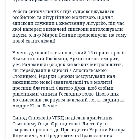
Робота синодальних отців супроводжувалася
особистою та літургійною молитвою. Щодня
єпископи служили Божественну Літургію, під час
якої наперед визначені єпископи виголошували
науки, о. д-р Мирон Бендик проповідував на тему
нової євангелізації.
У день духовної застанови, який 15 серпня провів
Блаженніший Любомир, Архиєпископ-емерит,
у м. Радомишлі (осідок київських митрополитів,
які перебували в єдності з Апостольською
Столицею), ієрархи Церкви роздумували над
важливістю нової євангелізації та в молитві
просили благодаті Святого Духа, щоб своїми
рішеннями чинити Господню волю. Цього дня
до єпископів звернувся папський легат кардинал
Аюдріс Юзас Бачкіс.
Синод Єпископів УГКЦ надіслав привітання
Святішому Отцю Францискові. Листи були
скеровані рівно ж до Президента України Віктора
Януковича, до Предстоятелів Православних