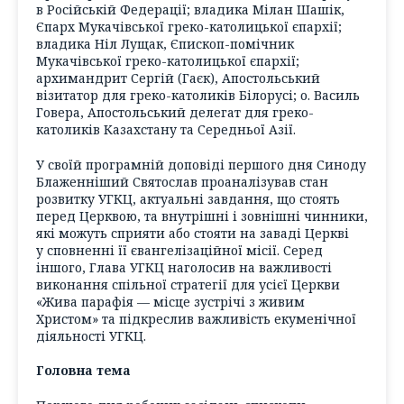
в Російській Федерації; владика Мілан Шашік,
Єпарх Мукачівської греко-католицької єпархії;
владика Ніл Лущак, Єпископ-помічник
Мукачівської греко-католицької єпархії;
архимандрит Сергій (Гаєк), Апостольський
візитатор для греко-католиків Білорусі; о. Василь
Говера, Апостольський делегат для греко-
католиків Казахстану та Середньої Азії.
У своїй програмній доповіді першого дня Синоду
Блаженніший Святослав проаналізував стан
розвитку УГКЦ, актуальні завдання, що стоять
перед Церквою, та внутрішні і зовнішні чинники,
які можуть сприяти або стояти на заваді Церкві
у сповненні її євангелізаційної місії. Серед
іншого, Глава УГКЦ наголосив на важливості
виконання спільної стратегії для усієї Церкви
«Жива парафія — місце зустрічі з живим
Христом» та підкреслив важливість екуменічної
діяльності УГКЦ.
Головна тема