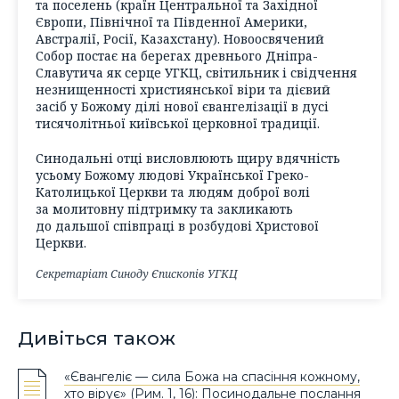
та поселень (країн Центральної та Західної
Європи, Північної та Південної Америки,
Австралії, Росії, Казахстану). Новоосвячений
Собор постає на берегах древнього Дніпра-
Славутича як серце УГКЦ, світильник і свідчення
незнищенності християнської віри та дієвий
засіб у Божому ділі нової євангелізації в дусі
тисячолітньої київської церковної традиції.
Синодальні отці висловлюють щиру вдячність
усьому Божому людові Української Греко-
Католицької Церкви та людям доброї волі
за молитовну підтримку та закликають
до дальшої співпраці в розбудові Христової
Церкви.
Секретаріат Синоду Єпископів УГКЦ
Дивіться також
«Євангеліє — сила Божа на спасіння кожному,
хто вірує» (Рим. 1, 16): Посинодальне послання