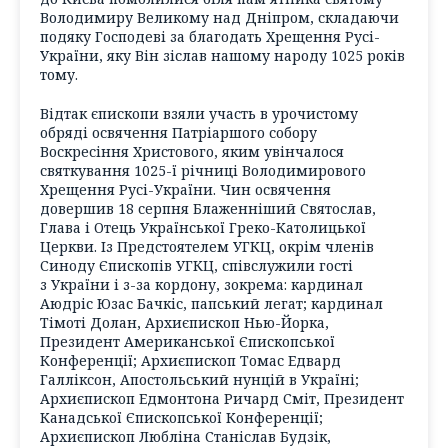
Володимиру Великому над Дніпром, складаючи
подяку Господеві за благодать Хрещення Русі-
України, яку Він зіслав нашому народу 1025 років
тому.
Відтак єпископи взяли участь в урочистому
обряді освячення Патріаршого собору
Воскресіння Христового, яким увінчалося
святкування 1025-ї річниці Володимирового
Хрещення Русі-України. Чин освячення
довершив 18 серпня Блаженніший Святослав,
Глава і Отець Української Греко-Католицької
Церкви. Із Предстоятелем УГКЦ, окрім членів
Синоду Єпископів УГКЦ, співслужили гості
з України і з-за кордону, зокрема: кардинал
Аюдріс Юзас Бачкіс, папський легат; кардинал
Тімоті Долан, Архиєпископ Нью-Йорка,
Президент Американської Єпископської
Конференції; Архиєпископ Томас Едвард
Галліксон, Апостольський нунцій в Україні;
Архиєпископ Едмонтона Ричард Сміт, Президент
Канадської Єпископської Конференції;
Архиєпископ Любліна Станіслав Будзік,