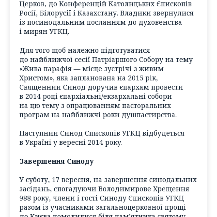
Церков, до Конференцій Католицьких Єпископів
Росії, Білорусії і Казахстану. Владики звернулися
із посинодальним посланням до духовенства
і мирян УГКЦ.
Для того щоб належно підготуватися
до найближчої сесії Патріаршого Собору на тему
«Жива парафія — місце зустрічі з живим
Христом», яка запланована на 2015 рік,
Священний Синод доручив єпархам провести
в 2014 році єпархіальні/екзархальні собори
на цю тему з опрацюванням пасторальних
програм на найближчі роки душпастирства.
Наступний Синод Єпископів УГКЦ відбудеться
в Україні у вересні 2014 року.
Завершення Синоду
У суботу, 17 вересня, на завершення синодальних
засідань, спогадуючи Володимирове Хрещення
988 року, члени і гості Синоду Єпископів УГКЦ
разом із учасниками загальноцерковної прощі
до Києва помолилися біля пам’ятника святому