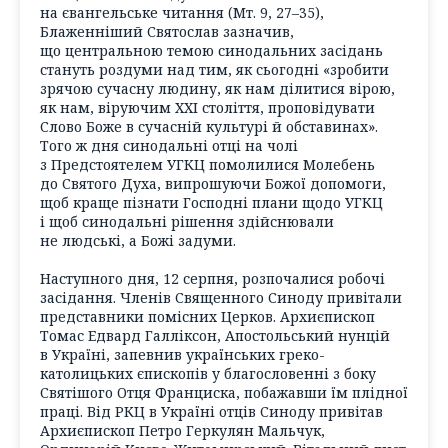
на євангельське читання (Мт. 9, 27–35),
Блаженніший Святослав зазначив,
що центральною темою синодальних засідань
стануть роздуми над тим, як сьогодні «зробити
зрячою сучасну людину, як нам ділитися вірою,
як нам, віруючим ХХІ століття, проповідувати
Слово Боже в сучасній культурі й обставинах».
Того ж дня синодальні отці на чолі
з Предстоятелем УГКЦ помолилися Молебень
до Святого Духа, випрошуючи Божої допомоги,
щоб краще пізнати Господні плани щодо УГКЦ
і щоб синодальні рішення здійснювали
не людські, а Божі задуми.
Наступного дня, 12 серпня, розпочалися робочі
засідання. Членів Священного Синоду привітали
представники помісних Церков. Архиєпископ
Томас Едвард Галліксон, Апостольський нунцій
в Україні, запевнив українських греко-
католицьких єпископів у благословенні з боку
Святішого Отця Франциска, побажавши їм плідної
праці. Від РКЦ в Україні отців Синоду привітав
Архиєпископ Петро Геркулян Мальчук,