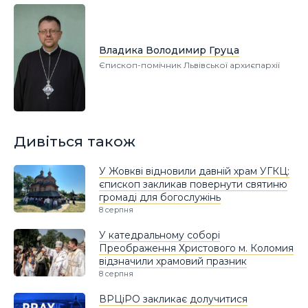
Владика Володимир Груца
Єпископ-помічник Львівської архиєпархії
Дивіться також
У Жовкві відновили давній храм УГКЦ:
єпископ закликав повернути святиню
громаді для богослужінь
8 серпня
У катедральному соборі
Преображення Христового м. Коломия
відзначили храмовий празник
8 серпня
ВРЦіРО закликає долучитися