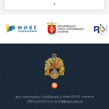
вул. Микільсько-Слобідська, 5
, Київ 02002, Україна
+380 (44) 541-11-14
,
synod@ugcc.org.ua