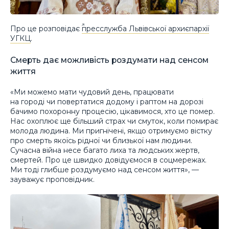
Про це розповідає
пресслужба Львівської архиєпархії
УГКЦ
.
Смерть дає можливість роздумати над сенсом
життя
«Ми можемо мати чудовий день, працювати
на городі чи повертатися додому і раптом на дорозі
бачимо похоронну процесію, цікавимося, хто це помер.
Нас охоплює ще більший страх чи смуток, коли помирає
молода людина. Ми пригнічені, якщо отримуємо вістку
про смерть якоїсь рідної чи близької нам людини.
Сучасна війна несе багато лиха та людських жертв,
смертей. Про це швидко довідуємося в соцмережах.
Ми тоді глибше роздумуємо над сенсом життя», —
зауважує проповідник.