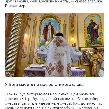
щоб ми жили, мали щасливу вічність“, — сказав владика
Володимир.
У Бога смерть не має останнього слова
«Так як Ісус доторкнувся мар юнака і цей ожив, так
торкається і гробу, звідки вийшло життя. Він не забирає
смерть зі світу, але йде за межі смерті. Ісус дотикає тих
місць мого життя, де є відчуття гробу…» — наголошує