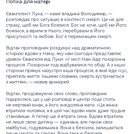
Потіха для матері
Євангелист Лука, — каже владика Володимир, —
розповідає про ситуацію в контексті смерті. Це не для
страху, щоб ми Бога боялися. Бог не хоче, щоб ми Його
боялися, а вірили в Нього, перебували в Його
присутності та любові. Бог є переможцем смерті.
Відтак проповідник роздумує над драматичною
історією вдови з Наїну, яку нам сьогодні представляє
уривок Євангелія від Луки: «У місті Наїн йде похоронна
процесія. Похорони тоді відбувалися по обіді. А з іншої
сторони прямує назустріч інша процесія, в якій йде Ісус,
приятель життя. Іншими словами, смерть зустрічається
з життям», — мовив архиєрей.
Відтак, продовжуючи своє слово, проповідник
підкреслює, що у цій розповіді в центрі події стоїть
не мертвий юнак, а його знедолена мати. «Ця жінка
втратила чоловіка, а в цей час вдови мали дуже трудне
становище. А тепер ще й втрата сина. Вдова втратила
не лише свою дитину — одинака, але також своє
майбутнє, годувальника. Вона є безсила, залишається
лише смуток та сльози. Вона така ж безсила,