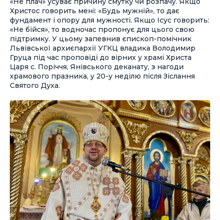
«Не плач» усуває причину смутку чи розпачу. Якщо
Христос говорить мені: «Будь мужній», то дає
фундамент і опору для мужності. Якщо Ісус говорить:
«Не бійся», то водночас пропонує для цього свою
підтримку. У цьому запевнив єпископ-помічник
Львівської архиєпархії УГКЦ владика Володимир
Груца під час проповіді до вірних у храмі Христа
Царя с. Поріччя, Янівського деканату, з нагоди
храмового празника, у 20-у неділю після Зіслання
Святого Духа.