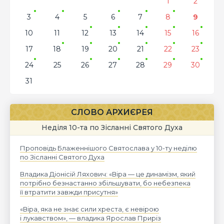
1
2
3
4
5
6
7
8
9
10
11
12
13
14
15
16
17
18
19
20
21
22
23
24
25
26
27
28
29
30
31
СЛОВО АРХИЄРЕЯ
Неділя 10-та по Зісланні Святого Духа
Проповідь Блаженнішого Святослава у 10-ту неділю
по Зісланні Святого Духа
Владика Діонісій Ляхович: «Віра — це динамізм, який
потрібно безнастанно збільшувати, бо небезпека
її втратити завжди присутня»
«Віра, яка не знає сили хреста, є невірою
і лукавством», — владика Ярослав Приріз