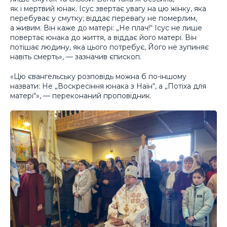
як і мертвий юнак. Ісус звертає увагу на цю жінку, яка
перебуває у смутку; віддає перевагу не померлим,
а живим. Він каже до матері: „Не плач!“ Ісус не лише
повертає юнака до життя, а віддає його матері. Він
потішає людину, яка цього потребує, Його не зупиняє
навіть смерть», — зазначив єпископ.
«Цю євангельську розповідь можна б по-іншому
назвати: Не „Воскресіння юнака з Наїн“, а „Потіха для
матері“», — переконаний проповідник.