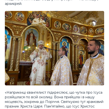
архиєрей.
«Наприкінці євангелист підкреслює, що чутка про Ісуса
розійшлася по всій околиці. Вона прийшла і в нашу
місцевість, зокрема до Поріччя. Святкуємо тут храмовий
празник Христа Царя. Пам’ятаймо, що Ісус Христос