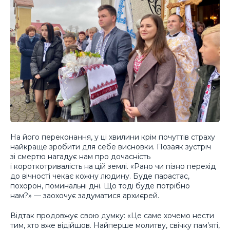
На його переконання, у ці хвилини крім почуттів страху
найкраще зробити для себе висновки. Позаяк зустріч
зі смертю нагадує нам про дочасність
і короткотривалість на цій землі. «Рано чи пізно перехід
до вічності чекає кожну людину. Буде парастас,
похорон, поминальні дні. Що тоді буде потрібно
нам?» — заохочує задуматися архиєрей.
Відтак продовжує свою думку: «Це саме хочемо нести
тим, хто вже відійшов. Найперше молитву, свічку пам’яті,