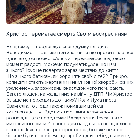
Христос перемагає смерть Своїм воскресінням
Невідомо, — продовжує свою думку владика
Володимир, — скільки цей хлопчина ще прожив, але все
одно згодом помер. «Але ми переживаємо з вдовою
момент радості. Можемо подумати: „Але що нам
з цього? Ісус не повертає зараз мертвих до життя.
Що з цього батькам, які хоронять своїх дітей? Прикро,
коли діти стають жертвами невиліковної хвороби, різних
узалежнень, зловживань, внаслідок чого помирають.
Багато людей, на жаль, гине на війні, у ДТП. Чи Христос
більше не приходить до таких? Коли Лука писав
Євангеліє, то люди також покидали цей світ,
як і сьогодні. Тут йдеться про глибше значення
розповіді. Це є передсмак Воскресіння Ісуса, в яке
ми повинні вірити, бо воно для нас, для нашої щасливої
вічності. Ісус не воскрес просто так, бо вже не хотів
більше бути в гробі; Він це зробив для Тебе, для мене,