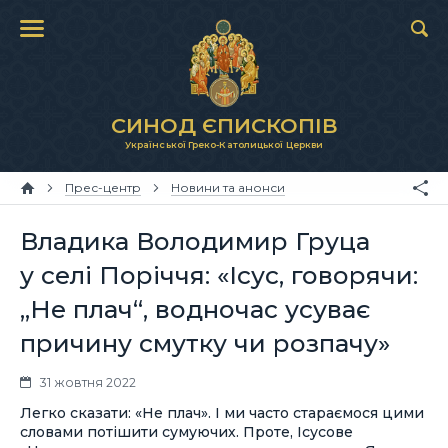
СИНОД ЄПИСКОПІВ
Української Греко-Католицької Церкви
Прес-центр
Новини та анонси
Владика Володимир Груца
у селі Поріччя: «Ісус, говорячи:
„Не плач“, водночас усуває
причину смутку чи розпачу»
31 жовтня 2022
Легко сказати: «Не плач». І ми часто стараємося цими
словами потішити сумуючих. Проте, Ісусове