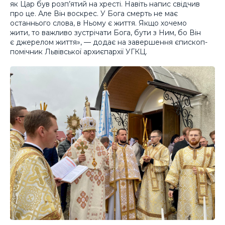
як Цар був розп’ятий на хресті. Навіть напис свідчив
про це. Але Він воскрес. У Бога смерть не має
останнього слова, в Ньому є життя. Якщо хочемо
жити, то важливо зустрічати Бога, бути з Ним, бо Він
є джерелом життя», — додає на завершення єпископ-
помічник Львівської архиєпархії УГКЦ.