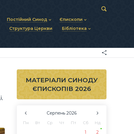
Постійний Синод
Єпископи
Структура Церкви
Бібліотека
пів
Статут Постійного Синоду
Діючі єпископи
ископів
Персональний склад
Єпископи-ємерити
Документи
ну тему
Минулі склади
Усопші єпископи
Фоторепортажі
я Св. Духа
Відеоматеріали
Матеріали Синодів
Партикулярне право УГКЦ
МАТЕРІАЛИ СИНОДУ
ЄПИСКОПІВ 2026
і,
Серпень
2026
Пн
Вт
Ср
Чт
Пт
Сб
Нд
1
2