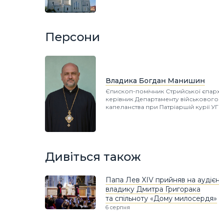
Персони
Владика Богдан Манишин
Єпископ-помічник Стрийської єпархі
керівник Департаменту військового
капеланства при Патріаршій курії У
Дивіться також
Папа Лев XIV прийняв на аудієн
владику Дмитра Григорака
та спільноту «Дому милосердя»
6 серпня