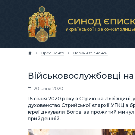
СИНОД ЄПИСК
Української Греко-Католиць
Прес-центр
Новини та анонси
Військовослужбовці на
20 січня 2020
16 січня 2020 року в Стрию на Львівщині,
духовенство Стрийської єпархії УГКЦ зібр
ієреї дякували Богові за прожитий минул
прийдешній.