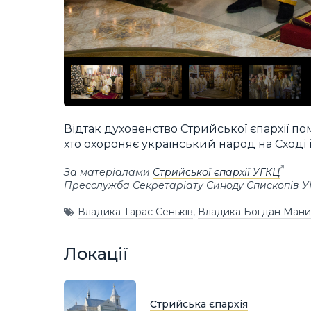
Відтак духовенство Стрийської єпархії п
хто охороняє український народ на Сході і 
За матеріалами
Стрийської єпархії УГКЦ
Пресслужба Секретаріату Синоду Єпископів 
Владика Тарас Сеньків
,
Владика Богдан Ман
Локації
Стрийська єпархія