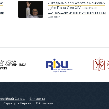
ок
«Згадаймо всіх жертв військових
дій»: Папа Лев XIV закликав
дав
до продовження молитви за мир
3 серпня
остійний Синод
Єпископи
Структура Церкви
Бібліотека