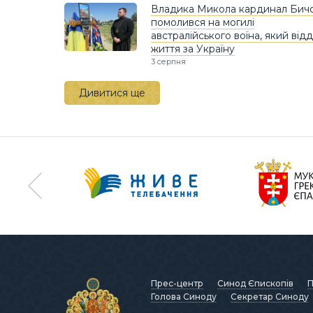
Владика Микола кардинал Бич
помолився на могилі
австралійського воїна, який від
життя за Україну
3 серпня
Дивитися ще
Прес-центр
Синод Єпископів
П
Голова Синоду
Секретар Синоду