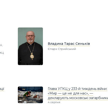
Владика Тарас Сеньків
ї,
Єпарх Стрийський
ГКЦ
ції
Глава УГКЦ у 233-й тиждень війни:
«Мир — це не для нас», —
декларують московські загарбник
4 серпня