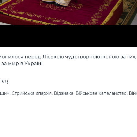
омолилося перед Ліською чудотворною іконою за тих,
за мир в Україні.
УГКЦ
ишин
,
Стрийська єпархія
,
Відзнака
,
Військове капеланство
,
Вій