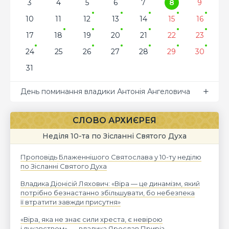
3
4
5
6
7
8
9
10
11
12
13
14
15
16
17
18
19
20
21
22
23
24
25
26
27
28
29
30
31
День поминання владики Антонія Ангеловича
СЛОВО АРХИЄРЕЯ
Неділя 10-та по Зісланні Святого Духа
Проповідь Блаженнішого Святослава у 10-ту неділю
по Зісланні Святого Духа
Владика Діонісій Ляхович: «Віра — це динамізм, який
потрібно безнастанно збільшувати, бо небезпека
її втратити завжди присутня»
«Віра, яка не знає сили хреста, є невірою
і лукавством», — владика Ярослав Приріз