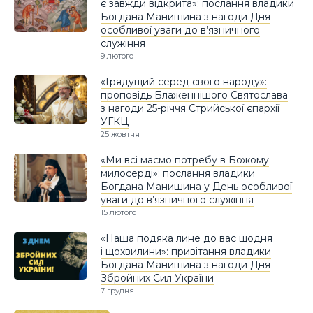
є завжди відкрита»: послання владики
Богдана Манишина з нагоди Дня
особливої уваги до в’язничного
служіння
9 лютого
«Грядущий серед свого народу»:
проповідь Блаженнішого Святослава
з нагоди 25-річчя Стрийської єпархії
УГКЦ
25 жовтня
«Ми всі маємо потребу в Божому
милосерді»: послання владики
Богдана Манишина у День особливої
уваги до в’язничного служіння
15 лютого
«Наша подяка лине до вас щодня
і щохвилини»: привітання владики
Богдана Манишина з нагоди Дня
Збройних Сил України
7 грудня