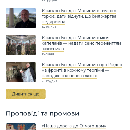
13 грудня
Єпископ Богдан Манишин: тим, хто
горює, дати відчути, що їхня жертва
недаремна
14 липня
Єпископ Богдан Манишин: місія
капеланів — надати сенс пережиттям
захисників
15 січня
Єпископ Богдан Манишин про Різдво
на фронті: в кожному терпінні —
народження нового життя
25 грудня
Дивитися ще
Проповіді та промови
«Наша дорога до Отчого дому