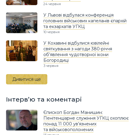
24 червня
У Львові відбулася конференція
головних військових капеланів єпархій
та екзархатів УГКЦ
10 червня
У Кохавині відбулися ювілейні
святкування з нагоди 380-річчя
об’явлення чудотворної ікони
Богородиці
3 червня
Дивитися ще
Інтерв’ю та коментарі
Єпископ Богдан Манишин:
Пенітенціарне служіння УГКЦ охоплює
понад 11 000 ув’язнених
та військовополонених