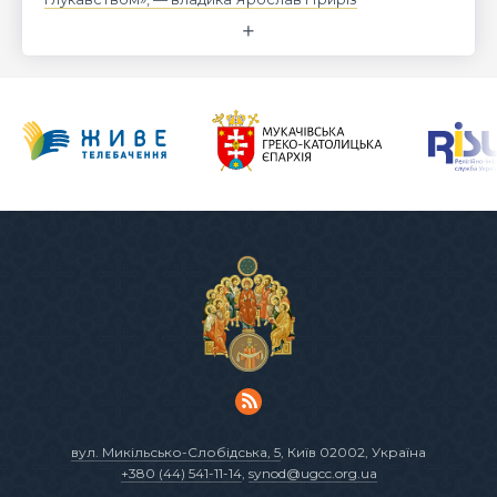
вул. Микільсько-Слобідська, 5
, Київ 02002, Україна
+380 (44) 541-11-14
,
synod@ugcc.org.ua