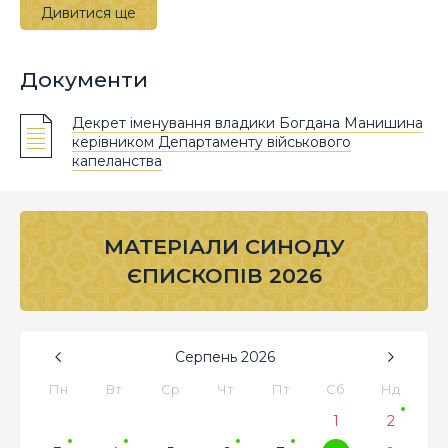
Дивитися ще
Документи
Декрет іменування владики Богдана Манишина
керівником Департаменту військового
капеланства
МАТЕРІАЛИ СИНОДУ
ЄПИСКОПІВ 2026
Серпень
2026
Пн
Вт
Ср
Чт
Пт
Сб
Нд
1
2