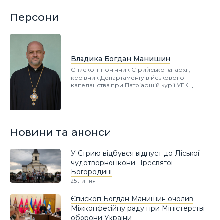
Персони
Владика Богдан Манишин
Єпископ-помічник Стрийської єпархії,
керівник Департаменту військового
капеланства при Патріаршій курії УГКЦ
Новини та анонси
У Стрию відбувся відпуст до Ліської
чудотворної ікони Пресвятої
Богородиці
25 липня
Єпископ Богдан Манишин очолив
Міжконфесійну раду при Міністерстві
оборони України